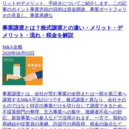
リットやデメリット、手続きについてご紹介します。この記
事のポイント事業売却の目的は資金調達、事業ポートフォリ
オの見直し、事業承継な
事業譲渡とは？株式譲渡との違い・メリット・デ
メリット・流れ・税金を解説
M&A全般
2026年06月03日
事業譲渡とは、会社が営む事業の全部または一部を第三者へ
譲渡するM&A手法の1つです。株式譲渡と異なり、会社その
ものではなく特定の事業だけを切り出して譲渡できるため、
不採算部門の整理、主力事業への集中、後継者不在への対
応、新規事業への参入などで活用されます。一方で、契約の
再締結や従業員の承継、許認可の再取得、税金の論点など、