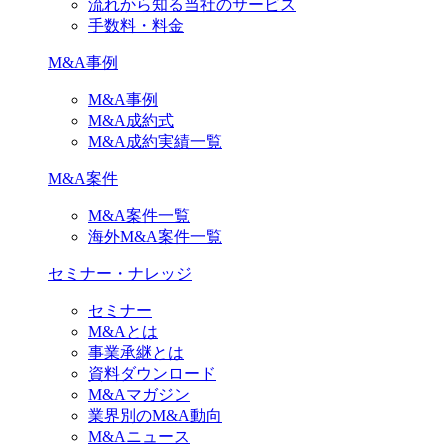
流れから知る当社のサービス
手数料・料金
M&A事例
M&A事例
M&A成約式
M&A成約実績一覧
M&A案件
M&A案件一覧
海外M&A案件一覧
セミナー・ナレッジ
セミナー
M&Aとは
事業承継とは
資料ダウンロード
M&Aマガジン
業界別のM&A動向
M&Aニュース