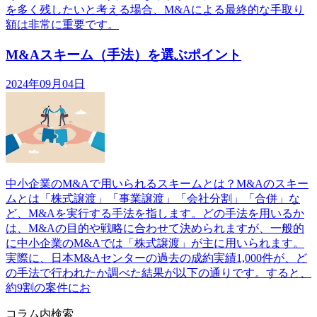
を多く残したいと考える場合、M&Aによる最終的な手取り
額は非常に重要です。
M&Aスキーム（手法）を選ぶポイント
2024年09月04日
中小企業のM&Aで用いられるスキームとは？M&Aのスキー
ムとは「株式譲渡」「事業譲渡」「会社分割」「合併」な
ど、M&Aを実行する手法を指します。どの手法を用いるか
は、M&Aの目的や戦略に合わせて決められますが、一般的
に中小企業のM&Aでは「株式譲渡」が主に用いられます。
実際に、日本M&Aセンターの過去の成約実績1,000件が、ど
の手法で行われたか調べた結果が以下の通りです。すると、
約9割の案件にお
コラム内検索