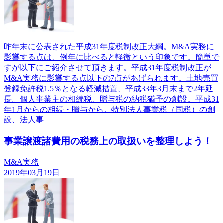
昨年末に公表された平成31年度税制改正大綱。M&A実務に
影響する点は、例年に比べると軽微という印象です。簡単で
すが以下にご紹介させて頂きます。平成31年度税制改正が
M&A実務に影響する点以下の7点があげられます。土地売買
登録免許税1.5％となる軽減措置、平成33年3月末まで2年延
長。個人事業主の相続税、贈与税の納税猶予の創設。平成31
年1月からの相続・贈与から。特別法人事業税（国税）の創
設、法人事
事業譲渡諸費用の税務上の取扱いを整理しよう！
M&A実務
2019年03月19日