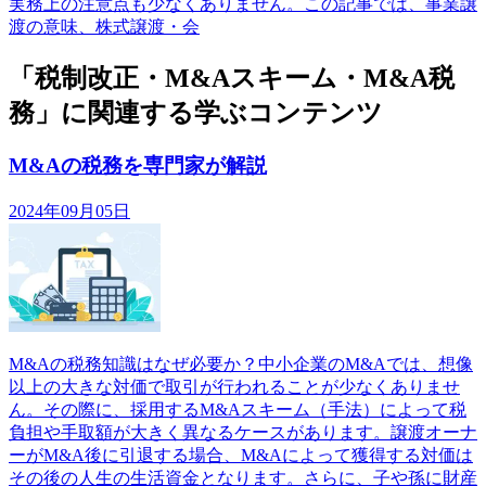
実務上の注意点も少なくありません。この記事では、事業譲
渡の意味、株式譲渡・会
「税制改正・M&Aスキーム・M&A税
務」に関連する学ぶコンテンツ
M&Aの税務を専門家が解説
2024年09月05日
M&Aの税務知識はなぜ必要か？中小企業のM&Aでは、想像
以上の大きな対価で取引が行われることが少なくありませ
ん。その際に、採用するM&Aスキーム（手法）によって税
負担や手取額が大きく異なるケースがあります。譲渡オーナ
ーがM&A後に引退する場合、M&Aによって獲得する対価は
その後の人生の生活資金となります。さらに、子や孫に財産