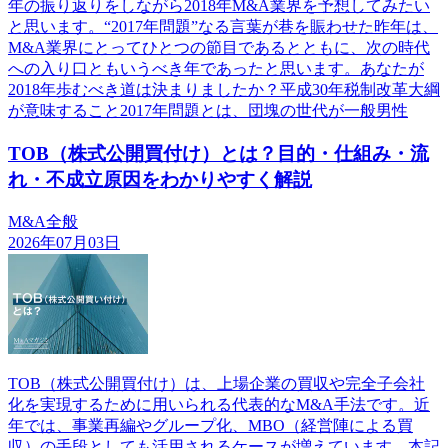
年の振り返りをしながら2018年M&A業界を予想してみたい
と思います。“2017年問題”なる言葉が巷を賑わせた昨年は、
M&A業界にとってひとつの節目であるとともに、次の時代
への入り口ともいうべき年であったと思います。あなたが
2018年歩むべき道は決まりましたか？平成30年税制改革大綱
が意味すること2017年問題とは、団塊の世代が一般男性
TOB（株式公開買付け）とは？目的・仕組み・流
れ・不成立原因をわかりやすく解説
M&A全般
2026年07月03日
TOB（株式公開買付け）は、上場企業の買収や完全子会社
化を実現するために用いられる代表的なM&A手法です。近
年では、事業再編やグループ化、MBO（経営陣による買
収）の手段としても活用されるケースが増えています。本記