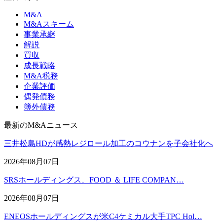
M&A
M&Aスキーム
事業承継
解説
買収
成長戦略
M&A税務
企業評価
偶発債務
簿外債務
最新のM&Aニュース
三井松島HDが感熱レジロール加工のコウナンを子会社化へ
2026年08月07日
SRSホールディングス、FOOD ＆ LIFE COMPAN…
2026年08月07日
ENEOSホールディングスが米C4ケミカル大手TPC Hol…