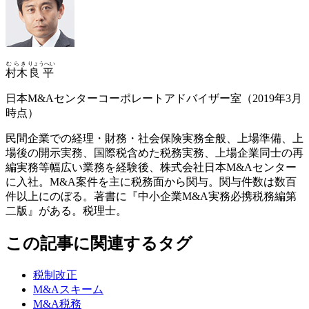
むらき
りょうへい
村木
良平
日本M&Aセンターコーポレートアドバイザー室（2019年3月
時点）
民間企業での経理・財務・社会保険実務全般、上場準備、上
場後の開示実務、国際税含めた税務実務、上場企業同士の再
編実務等幅広い業務を経験後、株式会社日本M&Aセンター
に入社。M&A案件を主に税務面から関与。関与件数は数百
件以上にのぼる。著書に『中小企業M&A実務必携税務編第
二版』がある。税理士。
この記事に関連するタグ
税制改正
M&Aスキーム
M&A税務