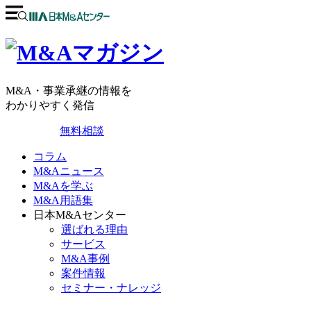
M&A・事業承継の情報を
わかりやすく発信
無料相談
コラム
M&Aニュース
M&Aを学ぶ
M&A用語集
日本M&Aセンター
選ばれる理由
サービス
M&A事例
案件情報
セミナー・ナレッジ