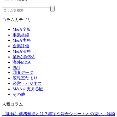
コラムカテゴリ
M&A全般
事業承継
M&A実務
企業評価
M&A法務
業界別M&A
海外M&A
PMI
調査データ
広報室だより
経営・ビジネス
M&Aを支える匠
その他
人気コラム
【図解】債務超過とは？赤字や資金ショートとの違い、解消