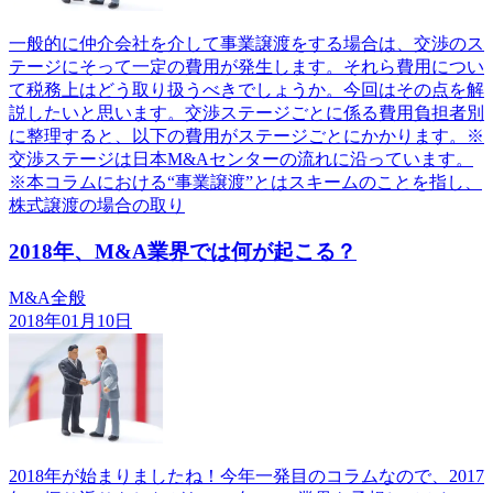
一般的に仲介会社を介して事業譲渡をする場合は、交渉のス
テージにそって一定の費用が発生します。それら費用につい
て税務上はどう取り扱うべきでしょうか。今回はその点を解
説したいと思います。交渉ステージごとに係る費用負担者別
に整理すると、以下の費用がステージごとにかかります。※
交渉ステージは日本M&Aセンターの流れに沿っています。
※本コラムにおける“事業譲渡”とはスキームのことを指し、
株式譲渡の場合の取り
2018年、M&A業界では何が起こる？
M&A全般
2018年01月10日
2018年が始まりましたね！今年一発目のコラムなので、2017