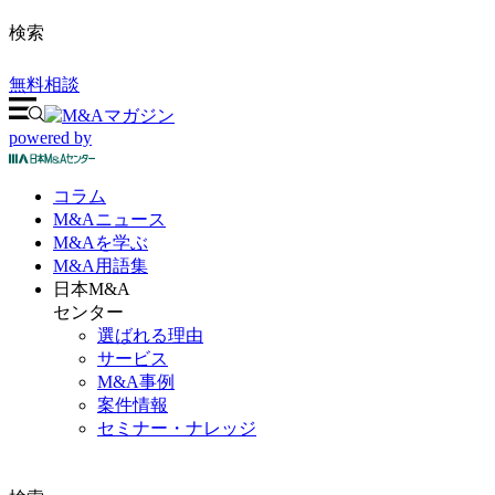
検索
無料相談
powered by
コラム
M&A
ニュース
M&Aを
学ぶ
M&A
用語集
日本M&A
センター
選ばれる理由
サービス
M&A事例
案件情報
セミナー・ナレッジ