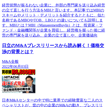
経営状態が振るわない企業に、外部の専門家を送り込み経営
の立て直しを行う方法をMBIと言います。本記事ではMBIの
スキームやメリット・デメリットを紹介するとともに、似た
名称であるMBOやTOB、LBOとの違いについても説明しま
す。MBIとは？MBI（ManagementBuyIn）とは、投資家・フ
ァンド・金融機関等が企業を買収し、経営権を握った後に経
営の専門家を送り込み、企業の立て直しや、企業価値向
日立のM&Aプレスリリースから読み解く！価格交
渉の背景とは？
M&A全般
2022年06月03日
日本M&Aセンターの中で特に業界での経験豊富な二人のス
ペシャリストが、世の中の企業のM&Aの動き、プレスリリ