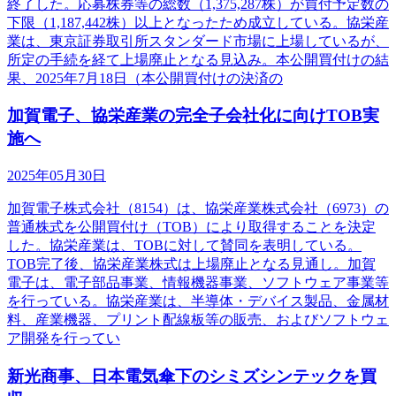
終了した。応募株券等の総数（1,375,287株）が買付予定数の
下限（1,187,442株）以上となったため成立している。協栄産
業は、東京証券取引所スタンダード市場に上場しているが、
所定の手続を経て上場廃止となる見込み。本公開買付けの結
果、2025年7月18日（本公開買付けの決済の
加賀電子、協栄産業の完全子会社化に向けTOB実
施へ
2025年05月30日
加賀電子株式会社（8154）は、協栄産業株式会社（6973）の
普通株式を公開買付け（TOB）により取得することを決定
した。協栄産業は、TOBに対して賛同を表明している。
TOB完了後、協栄産業株式は上場廃止となる見通し。加賀
電子は、電子部品事業、情報機器事業、ソフトウェア事業等
を行っている。協栄産業は、半導体・デバイス製品、金属材
料、産業機器、プリント配線板等の販売、およびソフトウェ
ア開発を行ってい
新光商事、日本電気傘下のシミズシンテックを買