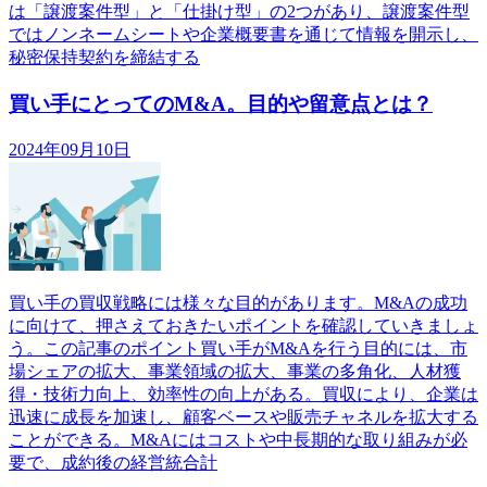
は「譲渡案件型」と「仕掛け型」の2つがあり、譲渡案件型
ではノンネームシートや企業概要書を通じて情報を開示し、
秘密保持契約を締結する
買い手にとってのM&A。目的や留意点とは？
2024年09月10日
買い手の買収戦略には様々な目的があります。M&Aの成功
に向けて、押さえておきたいポイントを確認していきましょ
う。この記事のポイント買い手がM&Aを行う目的には、市
場シェアの拡大、事業領域の拡大、事業の多角化、人材獲
得・技術力向上、効率性の向上がある。買収により、企業は
迅速に成長を加速し、顧客ベースや販売チャネルを拡大する
ことができる。M&Aにはコストや中長期的な取り組みが必
要で、成約後の経営統合計