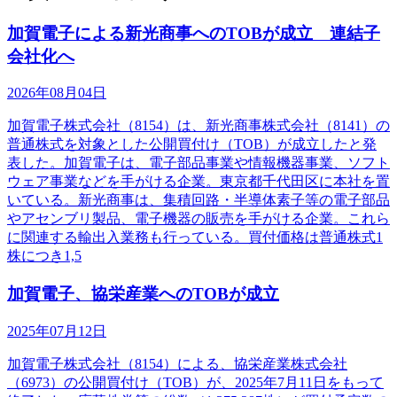
加賀電子による新光商事へのTOBが成立 連結子
会社化へ
2026年08月04日
加賀電子株式会社（8154）は、新光商事株式会社（8141）の
普通株式を対象とした公開買付け（TOB）が成立したと発
表した。加賀電子は、電子部品事業や情報機器事業、ソフト
ウェア事業などを手がける企業。東京都千代田区に本社を置
いている。新光商事は、集積回路・半導体素子等の電子部品
やアセンブリ製品、電子機器の販売を手がける企業。これら
に関連する輸出入業務も行っている。買付価格は普通株式1
株につき1,5
加賀電子、協栄産業へのTOBが成立
2025年07月12日
加賀電子株式会社（8154）による、協栄産業株式会社
（6973）の公開買付け（TOB）が、2025年7月11日をもって