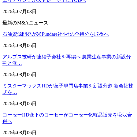
エリアリンクがストレージ王にTOBへ
2026年07月08日
最新のM&Aニュース
石油資源開発が米Fundare社4社の全持分を取得へ
2026年08月06日
アルプス技研が連結子会社を再編へ 農業生産事業の新設分
割と派…
2026年08月06日
ミスターマックスHDが菓子専門店事業を新設分割 新会社株
式を…
2026年08月06日
コーセーHD傘下のコーセーがコーセー化粧品販売を吸収合
併へ
2026年08月06日