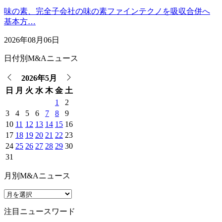
味の素、完全子会社の味の素ファインテクノを吸収合併へ
基本方…
2026年08月06日
日付別M&Aニュース
2026年5月
日
月
火
水
木
金
土
1
2
3
4
5
6
7
8
9
10
11
12
13
14
15
16
17
18
19
20
21
22
23
24
25
26
27
28
29
30
31
月別M&Aニュース
注目ニュースワード