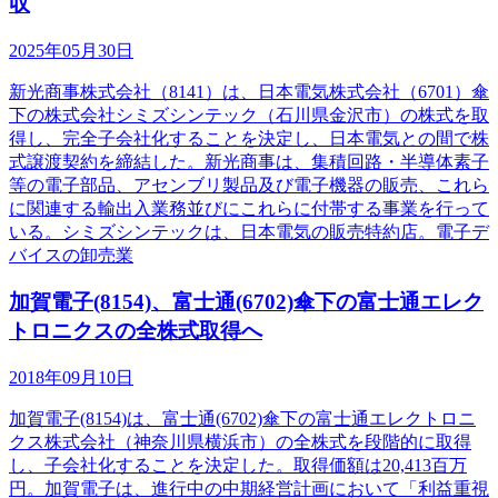
収
2025年05月30日
新光商事株式会社（8141）は、日本電気株式会社（6701）傘
下の株式会社シミズシンテック（石川県金沢市）の株式を取
得し、完全子会社化することを決定し、日本電気との間で株
式譲渡契約を締結した。新光商事は、集積回路・半導体素子
等の電子部品、アセンブリ製品及び電子機器の販売、これら
に関連する輸出入業務並びにこれらに付帯する事業を行って
いる。シミズシンテックは、日本電気の販売特約店。電子デ
バイスの卸売業
加賀電子(8154)、富士通(6702)傘下の富士通エレク
トロニクスの全株式取得へ
2018年09月10日
加賀電子(8154)は、富士通(6702)傘下の富士通エレクトロニ
クス株式会社（神奈川県横浜市）の全株式を段階的に取得
し、子会社化することを決定した。取得価額は20,413百万
円。加賀電子は、進行中の中期経営計画において「利益重視