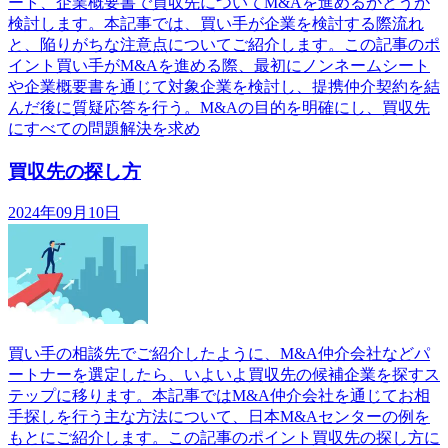
ート、企業概要書で買収先についてM&Aを進めるかどうか
検討します。本記事では、買い手が企業を検討する際流れ
と、陥りがちな注意点についてご紹介します。この記事のポ
イント買い手がM&Aを進める際、最初にノンネームシート
や企業概要書を通じて対象企業を検討し、提携仲介契約を結
んだ後に質疑応答を行う。M&Aの目的を明確にし、買収先
にすべての問題解決を求め
買収先の探し方
2024年09月10日
買い手の相談先でご紹介したように、M&A仲介会社などパ
ートナーを選定したら、いよいよ買収先の候補企業を探すス
テップに移ります。本記事ではM&A仲介会社を通じてお相
手探しを行う主な方法について、日本M&Aセンターの例を
もとにご紹介します。この記事のポイント買収先の探し方に