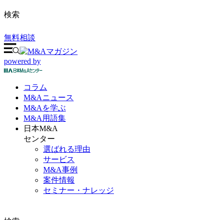
検索
無料相談
powered by
コラム
M&A
ニュース
M&Aを
学ぶ
M&A
用語集
日本M&A
センター
選ばれる理由
サービス
M&A事例
案件情報
セミナー・ナレッジ