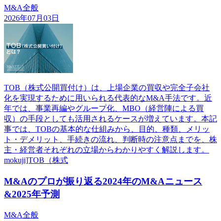
M&A全般
2026年07月03日
TOB（株式公開買付け）は、上場企業の買収や完全子会社
化を実現するために用いられる代表的なM&A手法です。近
年では、事業再編やグループ化、MBO（経営陣による買
収）の手段としても活用されるケースが増えています。本記
事では、TOBの基本的な仕組みから、目的、種類、メリッ
ト・デメリット、手続きの流れ、判断時の注意点までを、株
主・経営者それぞれの立場からわかりやすく解説します。
mokuji]TOB（株式
M&Aのプロが振り返る2024年のM&Aニュース
&2025年予測
M&A全般