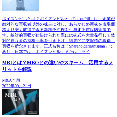
ポイズンピルとは？ポイズンピルと（PoisonPill）は、企業が
敵対的な買収者以外の株主に対し、あらかじめ新株を市場価
格より安く取得できる新株予約権を付与する買収防衛策で
す。敵対的買収が仕掛けられた際には株式を大量発行して敵
対的買収者の持株比率を引き下げ、結果的に支配権の獲得、
買収を断念させます。正式名称は「Shareholderrightsplan」で
あり、日本では「ポイズンピル」または「ライ
MBIとは？MBOとの違いやスキーム、活用するメ
リットを解説
M&A全般
2022年09月21日