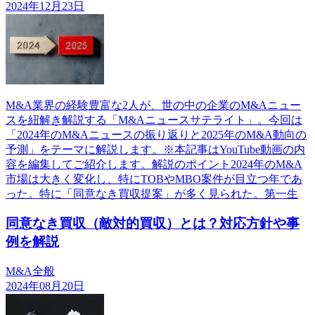
2024年12月23日
M&A業界の経験豊富な2人が、世の中の企業のM&Aニュー
スを紐解き解説する「M&Aニュースサテライト」。今回は
「2024年のM&Aニュースの振り返りと2025年のM&A動向の
予測」をテーマに解説します。※本記事はYouTube動画の内
容を編集してご紹介します。解説のポイント2024年のM&A
市場は大きく変化し、特にTOBやMBO案件が目立つ年であ
った。特に「同意なき買収提案」が多く見られた。第一生
同意なき買収（敵対的買収）とは？対応方針や事
例を解説
M&A全般
2024年08月20日