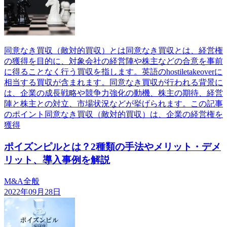
同意なき買収（敵対的買収）とは同意なき買収とは、経営権
の獲得を目的に、対象会社の経営陣や株主などの合意を事前
に得ることなく行う買収を指します。英語のhostiletakeoverに
相当する買収が含まれます。同意なき買収が行われる背景に
は、企業の成長戦略や競争力強化の動機、株主の期待、経営
陣と株主との対立、市場状況などが挙げられます。この記事
のポイント同意なき買収（敵対的買収）は、企業の経営権を
獲得
ポイズンピルとは？2種類の手法やメリット・デメ
リット、導入事例を解説
M&A全般
2022年09月28日