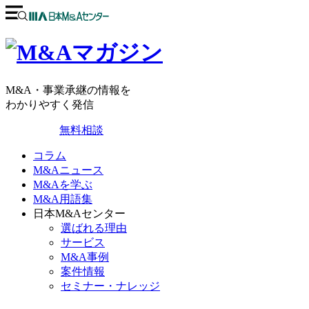
M&A・事業承継の情報を
わかりやすく発信
無料相談
コラム
M&Aニュース
M&Aを学ぶ
M&A用語集
日本M&Aセンター
選ばれる理由
サービス
M&A事例
案件情報
セミナー・ナレッジ