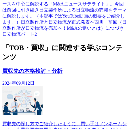
ースを中心に解説する「M&Aニュースサテライト」。今回
は前回に引き続き日立製作所による日立物流の売却をテーマ
に解説します。（本記事ではYouTube動画の概要をご紹介し
ます。）日立製作所と日立物流が正式発表へ西川：前回（日
立製作所が日立物流を売却へ！M&Aの狙いとは）につづき
日立物流パート2
「TOB・買収」に関連する学ぶコンテ
ンツ
買収先の本格検討・分析
2024年09月12日
買収先の探し方でご紹介したように、買い手はノンネームシ