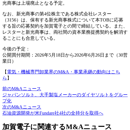
光商事は上場廃止となる予定。
なお、新光商事の第4位株主である株式会社レスター
（3156）は、保有する新光商事株式について本TOBに応募
する旨の応募契約を加賀電子との間で締結している。また、
レスターと新光商事は、両社間の資本業務提携契約を解消す
ることにも合意している。
今後の予定：
公開買付期間：2026年5月18日から2026年6月26日まで（30営
業日）
【
電気・機械専門卸業界のM&A・事業承継の動向はこち
ら
】
前のM&Aニュース
ジャパンソルト、大手製塩メーカーのダイヤソルトをグルー
プ化
次のM&Aニュース
石油資源開発が米Fundare社4社の全持分を取得へ
加賀電子に関連するM&Aニュース