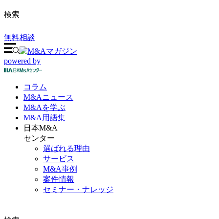
検索
無料相談
powered by
コラム
M&A
ニュース
M&Aを
学ぶ
M&A
用語集
日本M&A
センター
選ばれる理由
サービス
M&A事例
案件情報
セミナー・ナレッジ