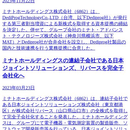
2023年11月22日
ミナトホールディングス株式会社（6862）は、
DediProgTechnologyCo.,LTD（台湾、以下Dediprog社）が発行
する第三者割当増資による新株式を取得する資本提携の締結
を決定した。併せて、グループ会社のミナト・アドバンス
ト・テクノロジーズ株式会社（神奈川県横浜市、以下
MAT）とDediprog社が合弁会社を設立し、Dediprog社製品の
国内と技術連携を行う業務提携に合意した。
ミナトホールディングスの連結子会社である日本
ジョイントソリューションズ、リバースを完全子
会社化へ
2023年03月23日
ミナトホールディングス株式会社（6862）は、連結子会社で
ある日本ジョイントソリューションズ株式会社（東京都港
区）が株式会社リバース（山口県山口市）の全株式を取得し
て完全子会社化することを発表した。ミナトホールディング
スは、グループにて電子機器・電気測定装置の製造販売、ソ
フトウェア開発販売等を行っている。日本ジョイントソリュ