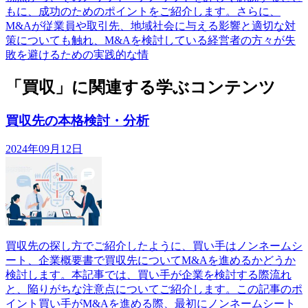
もに、成功のためのポイントをご紹介します。さらに、
M&Aが従業員や取引先、地域社会に与える影響と適切な対
策についても触れ、M&Aを検討している経営者の方々が失
敗を避けるための実践的な情
「買収」に関連する学ぶコンテンツ
買収先の本格検討・分析
2024年09月12日
買収先の探し方でご紹介したように、買い手はノンネームシ
ート、企業概要書で買収先についてM&Aを進めるかどうか
検討します。本記事では、買い手が企業を検討する際流れ
と、陥りがちな注意点についてご紹介します。この記事のポ
イント買い手がM&Aを進める際、最初にノンネームシート