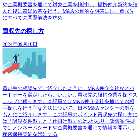
や企業概要書を通じて対象企業を検討し、提携仲介契約を結
んだ後に質疑応答を行う。M&Aの目的を明確にし、買収先
にすべての問題解決を求め
買収先の探し方
2024年09月10日
買い手の相談先でご紹介したように、M&A仲介会社などパ
ートナーを選定したら、いよいよ買収先の候補企業を探すス
テップに移ります。本記事ではM&A仲介会社を通じてお相
手探しを行う主な方法について、日本M&Aセンターの例を
もとにご紹介します。この記事のポイント買収先の探し方に
は「譲渡案件型」と「仕掛け型」の2つがあり、譲渡案件型
ではノンネームシートや企業概要書を通じて情報を開示し、
秘密保持契約を締結する