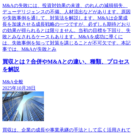
M&Aの失敗には、投資対効果の未達、のれんの減損損失、
デューデリジェンスの不備、人材流出などがあります。原因
や失敗事例を通して、対策法を解説します。M&Aは企業成
長を加速させる成長戦略の一つですが、必ずしも期待どおり
の効果が得られるとは限りません。当初の目標を下回り、失
敗とみなされるケースもあります。M&Aを成功に導くに
は、失敗事例を知って対策を講じることが不可欠です。本記
事では、M&Aが失敗とみ
買収とは？合併やM&Aとの違い、種類、プロセス
を解説
M&A全般
2025年10月28日
買収は、企業の成長や事業承継の手法として広く活用されて