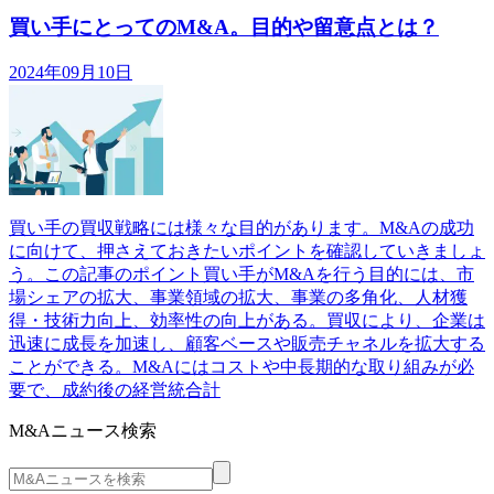
買い手にとってのM&A。目的や留意点とは？
2024年09月10日
買い手の買収戦略には様々な目的があります。M&Aの成功
に向けて、押さえておきたいポイントを確認していきましょ
う。この記事のポイント買い手がM&Aを行う目的には、市
場シェアの拡大、事業領域の拡大、事業の多角化、人材獲
得・技術力向上、効率性の向上がある。買収により、企業は
迅速に成長を加速し、顧客ベースや販売チャネルを拡大する
ことができる。M&Aにはコストや中長期的な取り組みが必
要で、成約後の経営統合計
M&Aニュース検索