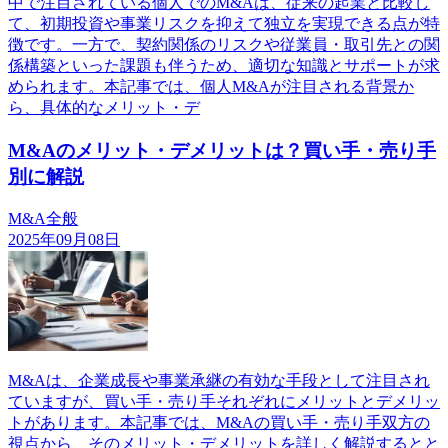
中で注目されている個人でのM&Aは、従来の起業と比較し
て、初期投資や事業リスクを抑えて独立を実現できる点が特
徴です。一方で、契約関係のリスクや従業員・取引先との関
係構築といった課題も伴うため、適切な知識とサポートが求
められます。本記事では、個人M&Aが注目される背景か
ら、具体的なメリット・デ
M&Aのメリット・デメリットは？買い手・売り手
別に解説
M&A全般
2025年09月08日
M&Aは、企業成長や事業承継の有効な手段として注目され
ていますが、買い手・売り手それぞれにメリットとデメリッ
トがあります。本記事では、M&Aの買い手・売り手双方の
視点から、そのメリット・デメリットを詳しく解説するとと