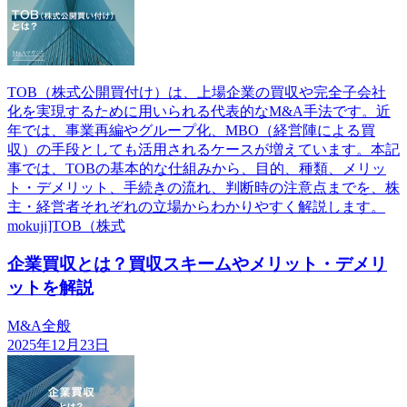
TOB（株式公開買付け）は、上場企業の買収や完全子会社
化を実現するために用いられる代表的なM&A手法です。近
年では、事業再編やグループ化、MBO（経営陣による買
収）の手段としても活用されるケースが増えています。本記
事では、TOBの基本的な仕組みから、目的、種類、メリッ
ト・デメリット、手続きの流れ、判断時の注意点までを、株
主・経営者それぞれの立場からわかりやすく解説します。
mokuji]TOB（株式
企業買収とは？買収スキームやメリット・デメリ
ットを解説
M&A全般
2025年12月23日