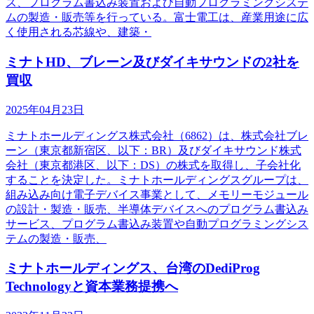
ス、プログラム書込み装置および自動プログラミングシステ
ムの製造・販売等を行っている。富士電工は、産業用途に広
く使用される芯線や、建築・
ミナトHD、ブレーン及びダイキサウンドの2社を
買収
2025年04月23日
ミナトホールディングス株式会社（6862）は、株式会社ブレ
ーン（東京都新宿区、以下：BR）及びダイキサウンド株式
会社（東京都港区、以下：DS）の株式を取得し、子会社化
することを決定した。ミナトホールディングスグループは、
組み込み向け電子デバイス事業として、メモリーモジュール
の設計・製造・販売、半導体デバイスへのプログラム書込み
サービス、プログラム書込み装置や自動プログラミングシス
テムの製造・販売、
ミナトホールディングス、台湾のDediProg
Technologyと資本業務提携へ