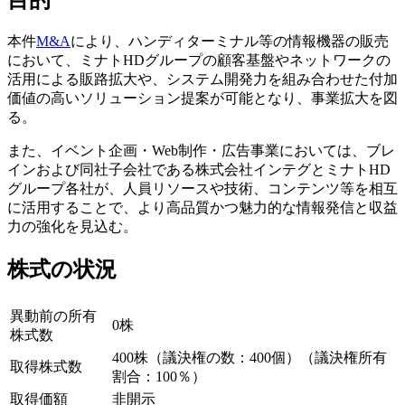
本件
M&A
により、ハンディターミナル等の情報機器の販売
において、ミナトHDグループの顧客基盤やネットワークの
活用による販路拡大や、システム開発力を組み合わせた付加
価値の高いソリューション提案が可能となり、事業拡大を図
る。
また、イベント企画・Web制作・広告事業においては、ブレ
インおよび同社子会社である株式会社インテグとミナトHD
グループ各社が、人員リソースや技術、コンテンツ等を相互
に活用することで、より高品質かつ魅力的な情報発信と収益
力の強化を見込む。
株式の状況
異動前の所有
0株
株式数
400株（議決権の数：400個）（議決権所有
取得株式数
割合：100％）
取得価額
非開示