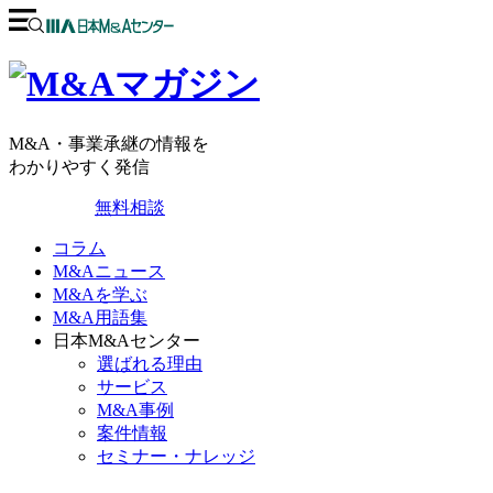
M&A・事業承継の情報を
わかりやすく発信
無料相談
コラム
M&Aニュース
M&Aを学ぶ
M&A用語集
日本M&Aセンター
選ばれる理由
サービス
M&A事例
案件情報
セミナー・ナレッジ