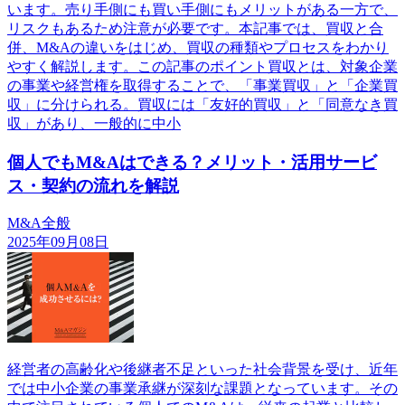
います。売り手側にも買い手側にもメリットがある一方で、
リスクもあるため注意が必要です。本記事では、買収と合
併、M&Aの違いをはじめ、買収の種類やプロセスをわかり
やすく解説します。この記事のポイント買収とは、対象企業
の事業や経営権を取得することで、「事業買収」と「企業買
収」に分けられる。買収には「友好的買収」と「同意なき買
収」があり、一般的に中小
個人でもM&Aはできる？メリット・活用サービ
ス・契約の流れを解説
M&A全般
2025年09月08日
経営者の高齢化や後継者不足といった社会背景を受け、近年
では中小企業の事業承継が深刻な課題となっています。その