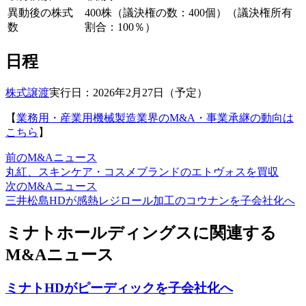
異動後の株式
400株（議決権の数：400個）（議決権所有
数
割合：100％）
日程
株式譲渡
実行日：2026年2月27日（予定）
【
業務用・産業用機械製造業界のM&A・事業承継の動向は
こちら
】
前のM&Aニュース
丸紅、スキンケア・コスメブランドのエトヴォスを買収
次のM&Aニュース
三井松島HDが感熱レジロール加工のコウナンを子会社化へ
ミナトホールディングスに関連する
M&Aニュース
ミナトHDがピーディックを子会社化へ