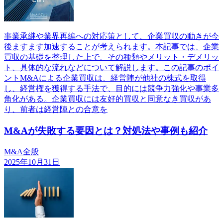
事業承継や業界再編への対応策として、企業買収の動きが今
後ますます加速することが考えられます。本記事では、企業
買収の基礎を整理した上で、その種類やメリット・デメリッ
ト、具体的な流れなどについて解説します。この記事のポイ
ントM&Aによる企業買収は、経営陣が他社の株式を取得
し、経営権を獲得する手法で、目的には競争力強化や事業多
角化がある。企業買収には友好的買収と同意なき買収があ
り、前者は経営陣との合意を
M&Aが失敗する要因とは？対処法や事例も紹介
M&A全般
2025年10月31日