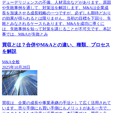
デューデリジェンスの不備、人材流出などがあります。原因
や失敗事例を通して、対策法を解説します。M&Aは企業成
長を加速させる成長戦略の一つですが、必ずしも期待どおり
の効果が得られるとは限りません。当初の目標を下回り、失
敗とみなされるケースもあります。M&Aを成功に導くに
は、失敗事例を知って対策を講じることが不可欠です。本記
事では、M&Aが失敗とみ
買収とは？合併やM&Aとの違い、種類、プロセス
を解説
M&A全般
2025年10月28日
買収は、企業の成長や事業承継の手法として広く活用されて
います。売り手側にも買い手側にもメリットがある一方で、