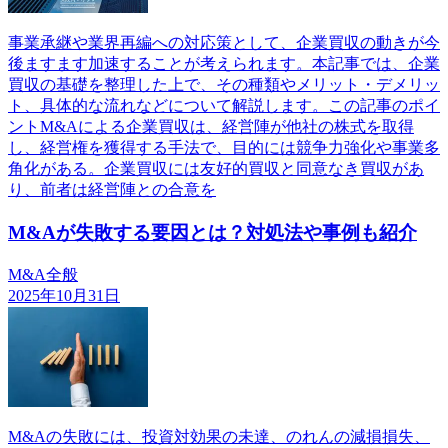
事業承継や業界再編への対応策として、企業買収の動きが今
後ますます加速することが考えられます。本記事では、企業
買収の基礎を整理した上で、その種類やメリット・デメリッ
ト、具体的な流れなどについて解説します。この記事のポイ
ントM&Aによる企業買収は、経営陣が他社の株式を取得
し、経営権を獲得する手法で、目的には競争力強化や事業多
角化がある。企業買収には友好的買収と同意なき買収があ
り、前者は経営陣との合意を
M&Aが失敗する要因とは？対処法や事例も紹介
M&A全般
2025年10月31日
M&Aの失敗には、投資対効果の未達、のれんの減損損失、