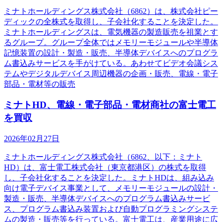
ミナトホールディングス株式会社（6862）は、株式会社ピー
ディックの全株式を取得し、子会社化することを決定した。
ミナトホールディングスは、電気機器の製造販売を祖業とす
るグループ。グループ全体ではメモリーモジュールや半導体
記憶装置の設計・製造・販売、半導体デバイスへのプログラ
ム書込みサービスを手がけている。あわせてビデオ会議シス
テムやデジタルデバイス周辺機器の企画・販売、電線・電子
部品・電材等の販売
ミナトHD、電線・電子部品・電材商社の富士電工
を買収
2026年02月27日
ミナトホールディングス株式会社（6862、以下：ミナト
HD）は、富士電工株式会社（東京都港区）の株式を取得
し、子会社化することを決定した。ミナトHDは、組み込み
向け電子デバイス事業として、メモリーモジュールの設計・
製造・販売、半導体デバイスへのプログラム書込みサービ
ス、プログラム書込み装置および自動プログラミングシステ
ムの製造・販売等を行っている。富士電工は、産業用途に広