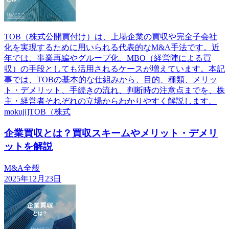
TOB（株式公開買付け）は、上場企業の買収や完全子会社
化を実現するために用いられる代表的なM&A手法です。近
年では、事業再編やグループ化、MBO（経営陣による買
収）の手段としても活用されるケースが増えています。本記
事では、TOBの基本的な仕組みから、目的、種類、メリッ
ト・デメリット、手続きの流れ、判断時の注意点までを、株
主・経営者それぞれの立場からわかりやすく解説します。
mokuji]TOB（株式
企業買収とは？買収スキームやメリット・デメリ
ットを解説
M&A全般
2025年12月23日