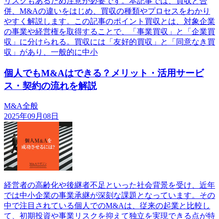
リスクもあるため注意が必要です。本記事では、買収と合
併、M&Aの違いをはじめ、買収の種類やプロセスをわかり
やすく解説します。この記事のポイント買収とは、対象企業
の事業や経営権を取得することで、「事業買収」と「企業買
収」に分けられる。買収には「友好的買収」と「同意なき買
収」があり、一般的に中小
個人でもM&Aはできる？メリット・活用サービ
ス・契約の流れを解説
M&A全般
2025年09月08日
経営者の高齢化や後継者不足といった社会背景を受け、近年
では中小企業の事業承継が深刻な課題となっています。その
中で注目されている個人でのM&Aは、従来の起業と比較し
て、初期投資や事業リスクを抑えて独立を実現できる点が特