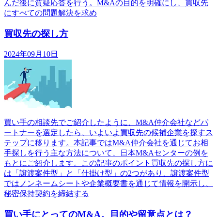
んだ後に質疑応答を行う。M&Aの目的を明確にし、買収先
にすべての問題解決を求め
買収先の探し方
2024年09月10日
買い手の相談先でご紹介したように、M&A仲介会社などパ
ートナーを選定したら、いよいよ買収先の候補企業を探すス
テップに移ります。本記事ではM&A仲介会社を通じてお相
手探しを行う主な方法について、日本M&Aセンターの例を
もとにご紹介します。この記事のポイント買収先の探し方に
は「譲渡案件型」と「仕掛け型」の2つがあり、譲渡案件型
ではノンネームシートや企業概要書を通じて情報を開示し、
秘密保持契約を締結する
買い手にとってのM&A。目的や留意点とは？