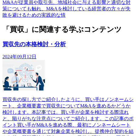
M&Aが従業員や取引先、地域社会に与える影響と適切な対
策についても触れ、M&Aを検討している経営者の方々が失
敗を避けるための実践的な情
「買収」に関連する学ぶコンテンツ
買収先の本格検討・分析
2024年09月12日
買収先の探し方でご紹介したように、買い手はノンネームシ
ート、企業概要書で買収先についてM&Aを進めるかどうか
検討します。本記事では、買い手が企業を検討する際流れ
と、陥りがちな注意点についてご紹介します。この記事のポ
イント買い手がM&Aを進める際、最初にノンネームシート
や企業概要書を通じて対象企業を検討し、提携仲介契約を結