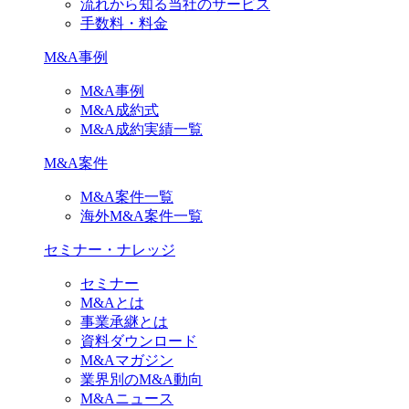
流れから知る当社のサービス
手数料・料金
M&A事例
M&A事例
M&A成約式
M&A成約実績一覧
M&A案件
M&A案件一覧
海外M&A案件一覧
セミナー・ナレッジ
セミナー
M&Aとは
事業承継とは
資料ダウンロード
M&Aマガジン
業界別のM&A動向
M&Aニュース