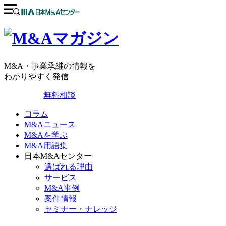
M&A・事業承継の情報を
わかりやすく発信
無料相談
コラム
M&Aニュース
M&Aを学ぶ
M&A用語集
日本M&Aセンター
選ばれる理由
サービス
M&A事例
案件情報
セミナー・ナレッジ