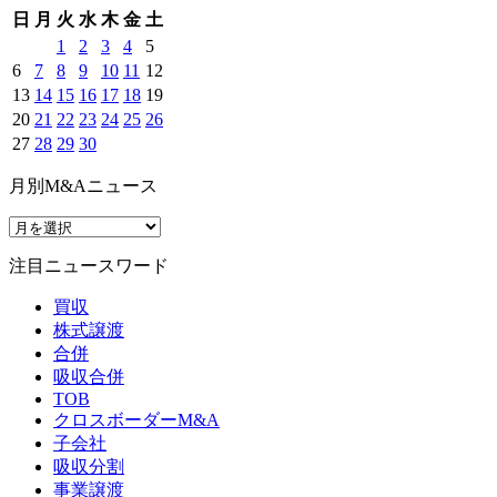
日
月
火
水
木
金
土
1
2
3
4
5
6
7
8
9
10
11
12
13
14
15
16
17
18
19
20
21
22
23
24
25
26
27
28
29
30
月別M&Aニュース
注目ニュースワード
買収
株式譲渡
合併
吸収合併
TOB
クロスボーダーM&A
子会社
吸収分割
事業譲渡