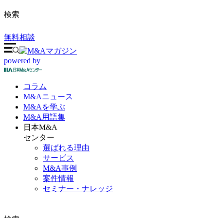
検索
無料相談
powered by
コラム
M&A
ニュース
M&Aを
学ぶ
M&A
用語集
日本M&A
センター
選ばれる理由
サービス
M&A事例
案件情報
セミナー・ナレッジ