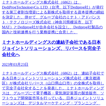
ミナトホールディングス株式会社（6862）は、
DediProgTechnologyCo.,LTD（台湾、以下Dediprog社）が発行
する第三者割当増資による新株式を取得する資本提携の締結
を決定した。併せて、グループ会社のミナト・アドバンス
ト・テクノロジーズ株式会社（神奈川県横浜市、以下
MAT）とDediprog社が合弁会社を設立し、Dediprog社製品の
国内と技術連携を行う業務提携に合意した。
ミナトホールディングスの連結子会社である日本
ジョイントソリューションズ、リバースを完全子
会社化へ
2023年03月23日
ミナトホールディングス株式会社（6862）は、連結子会社で
ある日本ジョイントソリューションズ株式会社（東京都港
区）が株式会社リバース（山口県山口市）の全株式を取得し
て完全子会社化することを発表した。ミナトホールディング
スは、グループにて電子機器・電気測定装置の製造販売、ソ
フトウェア開発販売等を行っている。日本ジョイントソリュ
ーションズは、デジタルマーケティング・プランニング、