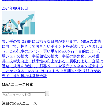
2024年09月10日
買い手の買収戦略には様々な目的があります。M&Aの成功
に向けて、押さえておきたいポイントを確認していきましょ
う。この記事のポイント買い手がM&Aを行う目的には、市
場シェアの拡大、事業領域の拡大、事業の多角化、人材獲
得・技術力向上、効率性の向上がある。買収により、企業は
迅速に成長を加速し、顧客ベースや販売チャネルを拡大する
ことができる。M&Aにはコストや中長期的な取り組みが必
要で、成約後の経営統合計
M&Aニュース検索
注目のM&Aニュース