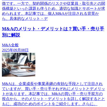
徴です。一方で、契約関係のリスクや従業員・取引先との関
係構築といった課題も伴うため、適切な知識とサポートが求
められます。本記事では、個人M&Aが注目される背景か
ら、具体的なメリット・デ
M&Aのメリット・デメリットは？買い手・売り手
別に解説
M&A全般
2025年09月08日
M&Aは、企業成長や事業承継の有効な手段として注目され
ていますが、買い手・売り手それぞれにメリットとデメリッ
トがあります。本記事では、M&Aの買い手・売り手双方の
視点から、そのメリット・デメリットを詳しく解説するとと
もに、成功のためのポイントをご紹介します。さらに、