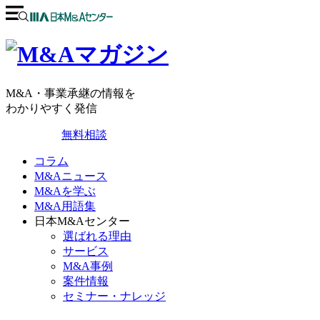
M&A・事業承継の情報を
わかりやすく発信
無料相談
コラム
M&Aニュース
M&Aを学ぶ
M&A用語集
日本M&Aセンター
選ばれる理由
サービス
M&A事例
案件情報
セミナー・ナレッジ