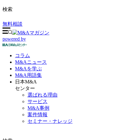
検索
無料相談
powered by
コラム
M&A
ニュース
M&Aを
学ぶ
M&A
用語集
日本M&A
センター
選ばれる理由
サービス
M&A事例
案件情報
セミナー・ナレッジ