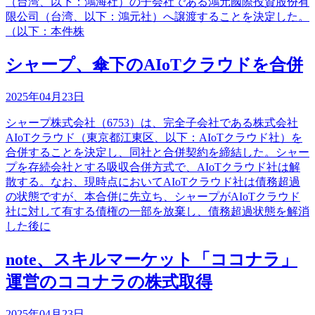
（台湾、以下：鴻海社）の子会社である鴻元國際投資股份有
限公司（台湾、以下：鴻元社）へ譲渡することを決定した。
（以下：本件株
シャープ、傘下のAIoTクラウドを合併
2025年04月23日
シャープ株式会社（6753）は、完全子会社である株式会社
AIoTクラウド（東京都江東区、以下：AIoTクラウド社）を
合併することを決定し、同社と合併契約を締結した。シャー
プを存続会社とする吸収合併方式で、AIoTクラウド社は解
散する。なお、現時点においてAIoTクラウド社は債務超過
の状態ですが、本合併に先立ち、シャープがAIoTクラウド
社に対して有する債権の一部を放棄し、債務超過状態を解消
した後に
note、スキルマーケット「ココナラ」
運営のココナラの株式取得
2025年04月23日