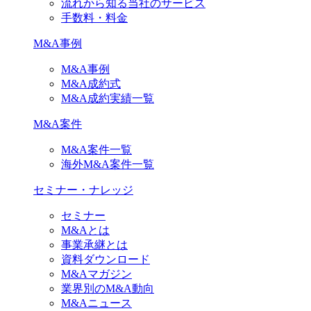
流れから知る当社のサービス
手数料・料金
M&A事例
M&A事例
M&A成約式
M&A成約実績一覧
M&A案件
M&A案件一覧
海外M&A案件一覧
セミナー・ナレッジ
セミナー
M&Aとは
事業承継とは
資料ダウンロード
M&Aマガジン
業界別のM&A動向
M&Aニュース