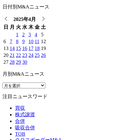
日付別M&Aニュース
2025年4月
日
月
火
水
木
金
土
1
2
3
4
5
6
7
8
9
10
11
12
13
14
15
16
17
18
19
20
21
22
23
24
25
26
27
28
29
30
月別M&Aニュース
注目ニュースワード
買収
株式譲渡
合併
吸収合併
TOB
クロスボーダーM&A