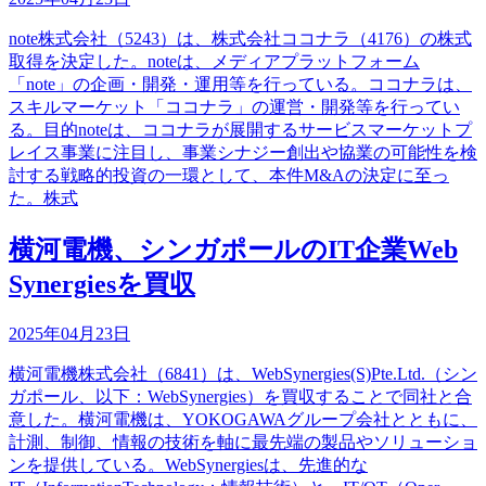
note株式会社（5243）は、株式会社ココナラ（4176）の株式
取得を決定した。noteは、メディアプラットフォーム
「note」の企画・開発・運用等を行っている。ココナラは、
スキルマーケット「ココナラ」の運営・開発等を行ってい
る。目的noteは、ココナラが展開するサービスマーケットプ
レイス事業に注目し、事業シナジー創出や協業の可能性を検
討する戦略的投資の一環として、本件M&Aの決定に至っ
た。株式
横河電機、シンガポールのIT企業Web
Synergiesを買収
2025年04月23日
横河電機株式会社（6841）は、WebSynergies(S)Pte.Ltd.（シン
ガポール、以下：WebSynergies）を買収することで同社と合
意した。横河電機は、YOKOGAWAグループ会社とともに、
計測、制御、情報の技術を軸に最先端の製品やソリューショ
ンを提供している。WebSynergiesは、先進的な