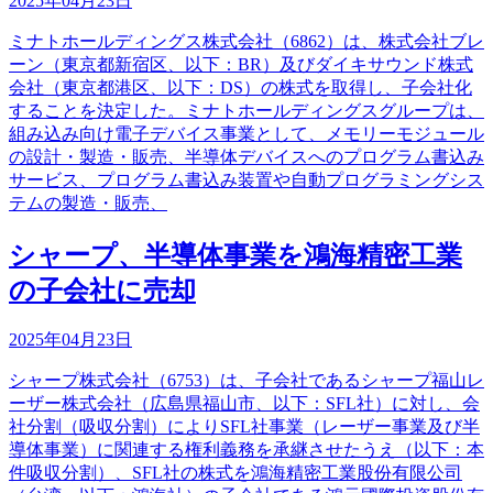
2025年04月23日
ミナトホールディングス株式会社（6862）は、株式会社ブレ
ーン（東京都新宿区、以下：BR）及びダイキサウンド株式
会社（東京都港区、以下：DS）の株式を取得し、子会社化
することを決定した。ミナトホールディングスグループは、
組み込み向け電子デバイス事業として、メモリーモジュール
の設計・製造・販売、半導体デバイスへのプログラム書込み
サービス、プログラム書込み装置や自動プログラミングシス
テムの製造・販売、
シャープ、半導体事業を鴻海精密工業
の子会社に売却
2025年04月23日
シャープ株式会社（6753）は、子会社であるシャープ福山レ
ーザー株式会社（広島県福山市、以下：SFL社）に対し、会
社分割（吸収分割）によりSFL社事業（レーザー事業及び半
導体事業）に関連する権利義務を承継させたうえ（以下：本
件吸収分割）、SFL社の株式を鴻海精密工業股份有限公司