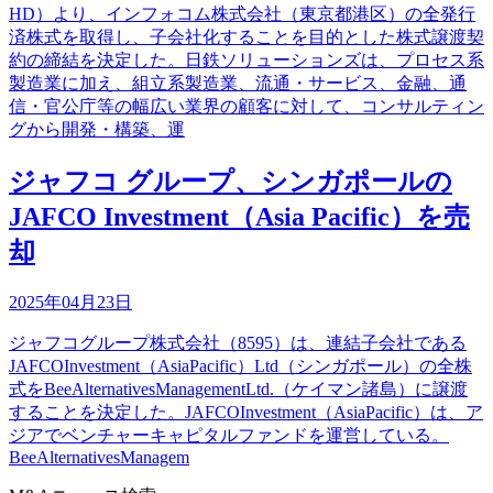
HD）より、インフォコム株式会社（東京都港区）の全発行
済株式を取得し、子会社化することを目的とした株式譲渡契
約の締結を決定した。日鉄ソリューションズは、プロセス系
製造業に加え、組立系製造業、流通・サービス、金融、通
信・官公庁等の幅広い業界の顧客に対して、コンサルティン
グから開発・構築、運
ジャフコ グループ、シンガポールの
JAFCO Investment（Asia Pacific）を売
却
2025年04月23日
ジャフコグループ株式会社（8595）は、連結子会社である
JAFCOInvestment（AsiaPacific）Ltd（シンガポール）の全株
式をBeeAlternativesManagementLtd.（ケイマン諸島）に譲渡
することを決定した。JAFCOInvestment（AsiaPacific）は、ア
ジアでベンチャーキャピタルファンドを運営している。
BeeAlternativesManagem