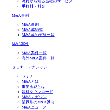
流れから知る当社のサービス
手数料・料金
M&A事例
M&A事例
M&A成約式
M&A成約実績一覧
M&A案件
M&A案件一覧
海外M&A案件一覧
セミナー・ナレッジ
セミナー
M&Aとは
事業承継とは
資料ダウンロード
M&Aマガジン
業界別のM&A動向
M&Aニュース