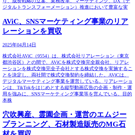
り、成長戦略の立案、業務改革、マーケティング、DX（デ
ジタルトランスフォーメーション）推進において豊富な実
AViC、SNSマーケティング事業のリア
レーションを買収
2025年04月14日
株式会社AViC（9554）は、株式会社リアレーション（東京
都渋谷区）との間で、AViCを株式交換完全親会社、リアレ
ーションを株式交換完全子会社とする株式交換を実施するこ
とを決定し、両社間で株式交換契約を締結した。AViCは、
デジタルマーケティング事業を運営している。リアレーショ
ンは、TikTokをはじめとする縦型動画広告の企画・制作・運
用を強みに、SNSマーケティング事業等を営んでいる。目的
本株
穴吹興産、霊園企画・運営のエムジー
プランニング、石材製造販売のMG石
材を買収