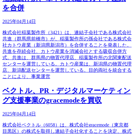
を合併
2025年04月14日
株式会社稲葉製作所（3421）は、連結子会社である株式会社
共進（群馬県前橋市）が、稲葉製作所の孫会社である株式会
社カトウ産業（新潟県新潟市）を合併することを発表した。
共進を存続会社、カトウ産業を消滅会社とする吸収合併方
式。共進は、群馬県の物置代理店、稲葉製作所の北関東配送
センターを運営している。カトウ産業は、新潟県の物置代理
店、新潟配送センターを運営している。目的両社を統合する
ことにより、事業運営
ベクトル、PR・デジタルマーケティン
グ支援事業のgracemodeを買収
2025年04月14日
株式会社ベクトル（6058）は、株式会社gracemode（東京都
目黒区）の株式を取得し連結子会社化することを決定、株式