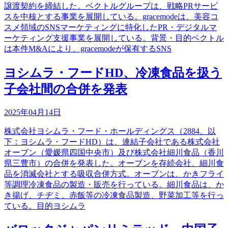
譲渡契約を締結した。ベクトルグループは、戦略PRサービ
スを中核とする事業を展開している。gracemodeは、美容コ
スメ領域のSNSマーケティングに特化したPR・デジタルマ
ーケティング支援事業を展開している。背景・目的ベクトル
は本件M&Aにより、gracemodeが保有するSNS
ヨシムラ・フードHD、冷凍食品を扱う
子会社間の合併を発表
2025年04月14日
株式会社ヨシムラ・フード・ホールディングス（2884、以
下：ヨシムラ・フードHD）は、連結子会社である株式会社
オーブン（愛媛県四国中央市）及び株式会社細川食品（香川
県三豊市）の合併を発表した。オーブンを存続会社、細川食
品を消滅会社とする吸収合併方式。オーブンは、かきフライ
等調理冷凍食品の製造・販売を行っている。細川食品は、か
き揚げ、チヂミ、赤飯等の冷凍食品製造、野菜加工等を行っ
ている。目的ヨシムラ