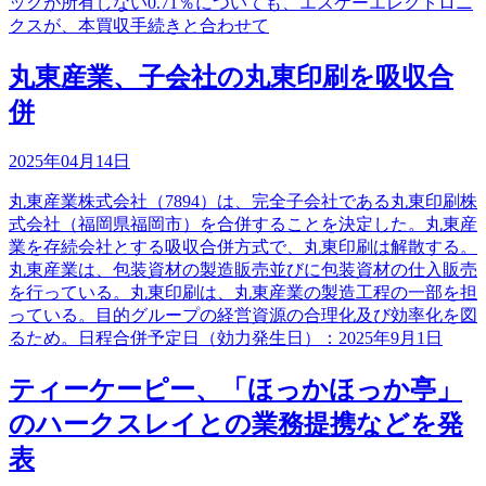
ックが所有しない0.71％についても、エスケーエレクトロニ
クスが、本買収手続きと合わせて
丸東産業、子会社の丸東印刷を吸収合
併
2025年04月14日
丸東産業株式会社（7894）は、完全子会社である丸東印刷株
式会社（福岡県福岡市）を合併することを決定した。丸東産
業を存続会社とする吸収合併方式で、丸東印刷は解散する。
丸東産業は、包装資材の製造販売並びに包装資材の仕入販売
を行っている。丸東印刷は、丸東産業の製造工程の一部を担
っている。目的グループの経営資源の合理化及び効率化を図
るため。日程合併予定日（効力発生日）：2025年9月1日
ティーケーピー、「ほっかほっか亭」
のハークスレイとの業務提携などを発
表