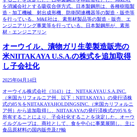
を消滅会社とする吸収合併方式。日本製鋼所は、各種樹脂製
造・加工機械、射出成形機、防衛関連機器等の製造・販売等
を行っている。M&E社は、素形材製品等の製造・販売、エ
ンジニアリング事業等を行っている。日本製鋼所が、素形
材・エンジニアリン
オーウイル、漬物ガリ生姜製造販売の
米NIITAKAYA U.S.A.の株式を追加取得
し子会社化
2025年04月14日
オーウイル株式会社（3143）は、NIITAKAYAU.S.A.INC.
（米国カリフォルニア州、以下：NIITAKAYA）の発行済株
式の85％をNIITAKAYAHOLDINGSINC.（米国カリフォルニ
ア州）から追加取得し、NIITAKAYAの発行済株式の95％を
所有することにより、子会社化することを決定した。オーウ
イルグループは、商社として、食を中心に事業展開し、主に
食品原材料の国内販売及び輸