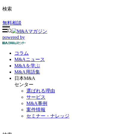
検索
無料相談
powered by
コラム
M&A
ニュース
M&Aを
学ぶ
M&A
用語集
日本M&A
センター
選ばれる理由
サービス
M&A事例
案件情報
セミナー・ナレッジ