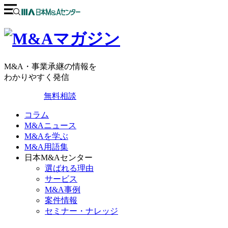
M&A・事業承継の情報を
わかりやすく発信
無料相談
コラム
M&Aニュース
M&Aを学ぶ
M&A用語集
日本M&Aセンター
選ばれる理由
サービス
M&A事例
案件情報
セミナー・ナレッジ