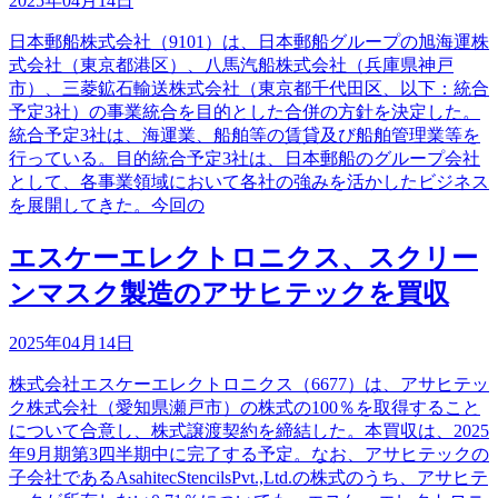
2025年04月14日
日本郵船株式会社（9101）は、日本郵船グループの旭海運株
式会社（東京都港区）、八馬汽船株式会社（兵庫県神戸
市）、三菱鉱石輸送株式会社（東京都千代田区、以下：統合
予定3社）の事業統合を目的とした合併の方針を決定した。
統合予定3社は、海運業、船舶等の賃貸及び船舶管理業等を
行っている。目的統合予定3社は、日本郵船のグループ会社
として、各事業領域において各社の強みを活かしたビジネス
を展開してきた。今回の
エスケーエレクトロニクス、スクリー
ンマスク製造のアサヒテックを買収
2025年04月14日
株式会社エスケーエレクトロニクス（6677）は、アサヒテッ
ク株式会社（愛知県瀬戸市）の株式の100％を取得すること
について合意し、株式譲渡契約を締結した。本買収は、2025
年9月期第3四半期中に完了する予定。なお、アサヒテックの
子会社であるAsahitecStencilsPvt.,Ltd.の株式のうち、アサヒテ