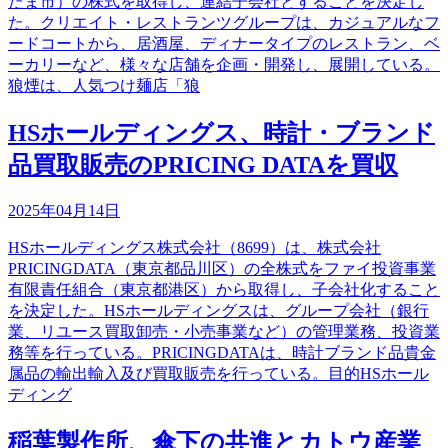
たま市）の株式を取得し、連結子会社とすることを決定し
た。クリエイト・レストランツグループは、カジュアルなフ
ードコートから、居酒屋、ディナータイプのレストラン、ベ
ーカリーなど、様々な店舗を企画・開発し、展開している。
狼煙は、人気つけ麺店「狼
HSホールディングス、時計・ブランド
品買取販売のPRICING DATAを買収
2025年04月14日
HSホールディングス株式会社（8699）は、株式会社
PRICINGDATA（東京都品川区）の全株式をファイ投資事業
有限責任組合（東京都港区）から取得し、子会社化すること
を決定した。HSホールディングスは、グループ会社（銀行
業、リユース買取卸売・小売事業など）の管理業務、投資業
務等を行っている。PRICINGDATAは、時計ブランド品貴金
属品の輸出輸入及び買取販売を行っている。目的HSホール
ディング
稲葉製作所、傘下の共進とカトウ産業