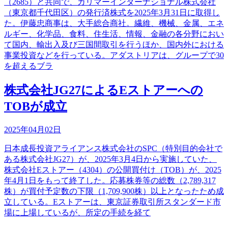
（2685）と共同で、カリマーインターナショナル株式会社
（東京都千代田区）の発行済株式を2025年3月31日に取得し
た。伊藤忠商事は、大手総合商社。繊維、機械、金属、エネ
ルギー、化学品、食料、住生活、情報、金融の各分野におい
て国内、輸出入及び三国間取引を行うほか、国内外における
事業投資などを行っている。アダストリアは、グループで30
を超えるブラ
株式会社JG27によるEストアーへの
TOBが成立
2025年04月02日
日本成長投資アライアンス株式会社のSPC（特別目的会社で
ある株式会社JG27）が、2025年3月4日から実施していた、
株式会社Eストアー（4304）の公開買付け（TOB）が、2025
年4月1日をもって終了した。応募株券等の総数（2,789,317
株）が買付予定数の下限（1,709,900株）以上となったため成
立している。Eストアーは、東京証券取引所スタンダード市
場に上場しているが、所定の手続を経て