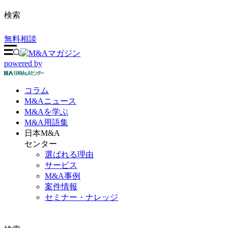
検索
無料相談
powered by
コラム
M&A
ニュース
M&Aを
学ぶ
M&A
用語集
日本M&A
センター
選ばれる理由
サービス
M&A事例
案件情報
セミナー・ナレッジ