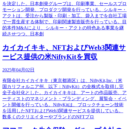
を決定した。日本創発グループは、印刷事業、セールスプロ
モーション開発、プロダクツ開発を行っている。シルキー・
アクトは、受注から製版・印刷・加工、袋入までを自社工場
で一貫生産する体制で、印刷関連製造販売を行っている。目
的本件M&Aにより、シルキー・アクトの特色ある事業を継
続させつつ、日本創
カイカイキキ、NFTおよびWeb3関連サ
ービス提供の米NiftyKitを買収
2025年04月02日
有限会社カイカイキキ（東京都港区）は、NiftyKit,Inc.（米
国カリフォルニア州、以下：NiftyKit）の全株式を取得し完
全子会社化とした。カイカイキキは、アートの作品販売、ア
ーティストのマネジメント・ブランディング、展覧会・イベ
ント開催を行っている。NiftyKitは、ブロックチェーン技術
を活用したNFTおよびWeb3関連サービスを提供している。
数多くのクリエイターやブランドのNFTプロ