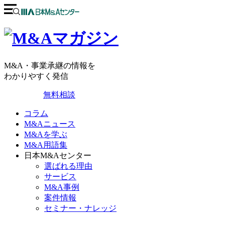
M&A・事業承継の情報を
わかりやすく発信
無料相談
コラム
M&Aニュース
M&Aを学ぶ
M&A用語集
日本M&Aセンター
選ばれる理由
サービス
M&A事例
案件情報
セミナー・ナレッジ