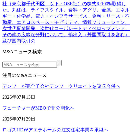
社（東京都千代田区、以下：OSE社）の株式を100%取得し
た。丸紅は、ライフスタイル、食料・アグリ、金属、エネル
ギー・化学品、電力・インフラサービス、金融・リース・不
動産、エアロスペース・モビリティ、情報ソリューション、
次世代事業開発、次世代コーポレートディベロップメント、
その他の広範な分野において、輸出入（外国間取引を含む）
及び国内取引の
M&Aニュース検索
注目のM&Aニュース
デンソーが完全子会社デンソークリエイトを吸収合併へ
2026年07月13日
フューチャーがMBOで非公開化へ
2026年07月29日
ロゴスHDがアエラホームの注文住宅事業を承継へ