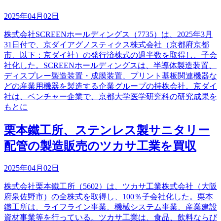
2025年04月02日
株式会社SCREENホールディングス（7735）は、2025年3月
31日付で、京ダイアグノスティクス株式会社（京都府京都
市、以下：京ダイ社）の発行済株式の過半数を取得し、子会
社化した。SCREENホールディングスは、半導体製造装置、
ディスプレー製造装置・成膜装置、プリント基板関連機器な
どの産業用機器を製造する企業グループの持株会社。京ダイ
社は、ベンチャー企業で、京都大学医学研究科の研究成果を
もとに
栗本鐵工所、ステンレス製サニタリー
配管の製造販売のツカサ工業を買収
2025年04月02日
株式会社栗本鐵工所（5602）は、ツカサ工業株式会社（大阪
府泉佐野市）の全株式を取得し、100％子会社化した。栗本
鐵工所は、ライフライン事業、機械システム事業、産業建設
資材事業等を行っている。ツカサ工業は、食品、飲料ならび