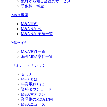
流れから知る当社のサービス
手数料・料金
M&A事例
M&A事例
M&A成約式
M&A成約実績一覧
M&A案件
M&A案件一覧
海外M&A案件一覧
セミナー・ナレッジ
セミナー
M&Aとは
事業承継とは
資料ダウンロード
M&Aマガジン
業界別のM&A動向
M&Aニュース