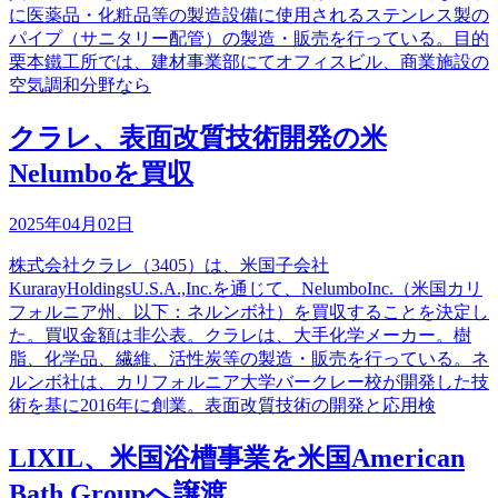
に医薬品・化粧品等の製造設備に使用されるステンレス製の
パイプ（サニタリー配管）の製造・販売を行っている。目的
栗本鐵工所では、建材事業部にてオフィスビル、商業施設の
空気調和分野なら
クラレ、表面改質技術開発の米
Nelumboを買収
2025年04月02日
株式会社クラレ（3405）は、米国子会社
KurarayHoldingsU.S.A.,Inc.を通じて、NelumboInc.（米国カリ
フォルニア州、以下：ネルンボ社）を買収することを決定し
た。買収金額は非公表。クラレは、大手化学メーカー。樹
脂、化学品、繊維、活性炭等の製造・販売を行っている。ネ
ルンボ社は、カリフォルニア大学バークレー校が開発した技
術を基に2016年に創業。表面改質技術の開発と応用検
LIXIL、米国浴槽事業を米国American
Bath Groupへ譲渡