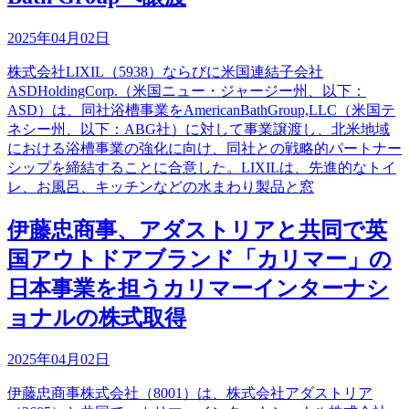
2025年04月02日
株式会社LIXIL（5938）ならびに米国連結子会社
ASDHoldingCorp.（米国ニュー・ジャージー州、以下：
ASD）は、同社浴槽事業をAmericanBathGroup,LLC（米国テ
ネシー州、以下：ABG社）に対して事業譲渡し、北米地域
における浴槽事業の強化に向け、同社との戦略的パートナー
シップを締結することに合意した。LIXILは、先進的なトイ
レ、お風呂、キッチンなどの水まわり製品と窓
伊藤忠商事、アダストリアと共同で英
国アウトドアブランド「カリマー」の
日本事業を担うカリマーインターナシ
ョナルの株式取得
2025年04月02日
伊藤忠商事株式会社（8001）は、株式会社アダストリア