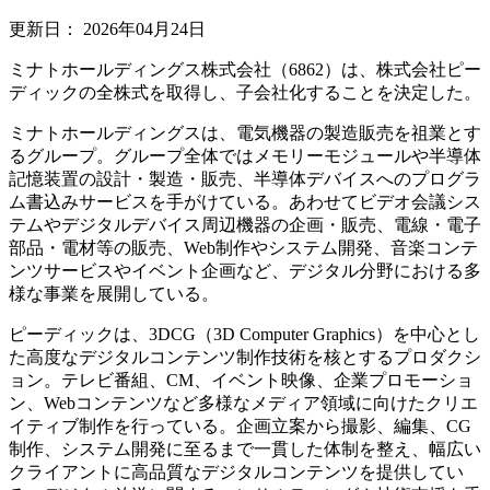
更新日：
2026年04月24日
ミナトホールディングス株式会社（6862）は、株式会社ピー
ディックの全株式を取得し、子会社化することを決定した。
ミナトホールディングスは、電気機器の製造販売を祖業とす
るグループ。グループ全体ではメモリーモジュールや半導体
記憶装置の設計・製造・販売、半導体デバイスへのプログラ
ム書込みサービスを手がけている。あわせてビデオ会議シス
テムやデジタルデバイス周辺機器の企画・販売、電線・電子
部品・電材等の販売、Web制作やシステム開発、音楽コンテ
ンツサービスやイベント企画など、デジタル分野における多
様な事業を展開している。
ピーディックは、3DCG（3D Computer Graphics）を中心とし
た高度なデジタルコンテンツ制作技術を核とするプロダクシ
ョン。テレビ番組、CM、イベント映像、企業プロモーショ
ン、Webコンテンツなど多様なメディア領域に向けたクリエ
イティブ制作を行っている。企画立案から撮影、編集、CG
制作、システム開発に至るまで一貫した体制を整え、幅広い
クライアントに高品質なデジタルコンテンツを提供してい