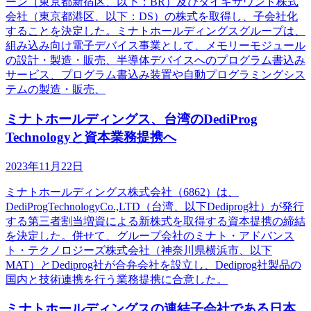
ーン（東京都新宿区、以下：BR）及びダイキサウンド株式
会社（東京都港区、以下：DS）の株式を取得し、子会社化
することを決定した。ミナトホールディングスグループは、
組み込み向け電子デバイス事業として、メモリーモジュール
の設計・製造・販売、半導体デバイスへのプログラム書込み
サービス、プログラム書込み装置や自動プログラミングシス
テムの製造・販売、
ミナトホールディングス、台湾のDediProg
Technologyと資本業務提携へ
2023年11月22日
ミナトホールディングス株式会社（6862）は、
DediProgTechnologyCo.,LTD（台湾、以下Dediprog社）が発行
する第三者割当増資による新株式を取得する資本提携の締結
を決定した。併せて、グループ会社のミナト・アドバンス
ト・テクノロジーズ株式会社（神奈川県横浜市、以下
MAT）とDediprog社が合弁会社を設立し、Dediprog社製品の
国内と技術連携を行う業務提携に合意した。
ミナトホールディングスの連結子会社である日本