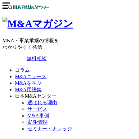
M&A・事業承継の情報を
わかりやすく発信
無料相談
コラム
M&Aニュース
M&Aを学ぶ
M&A用語集
日本M&Aセンター
選ばれる理由
サービス
M&A事例
案件情報
セミナー・ナレッジ