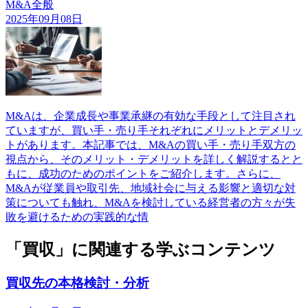
M&A全般
2025年09月08日
M&Aは、企業成長や事業承継の有効な手段として注目され
ていますが、買い手・売り手それぞれにメリットとデメリッ
トがあります。本記事では、M&Aの買い手・売り手双方の
視点から、そのメリット・デメリットを詳しく解説するとと
もに、成功のためのポイントをご紹介します。さらに、
M&Aが従業員や取引先、地域社会に与える影響と適切な対
策についても触れ、M&Aを検討している経営者の方々が失
敗を避けるための実践的な情
「買収」に関連する学ぶコンテンツ
買収先の本格検討・分析