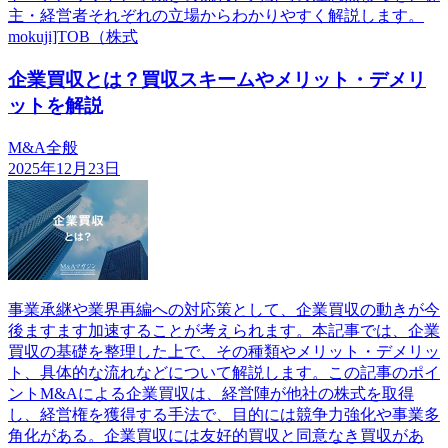
主・経営者それぞれの立場からわかりやすく解説します。
mokuji]TOB（株式
企業買収とは？買収スキームやメリット・デメリ
ットを解説
M&A全般
2025年12月23日
事業承継や業界再編への対応策として、企業買収の動きが今
後ますます加速することが考えられます。本記事では、企業
買収の基礎を整理した上で、その種類やメリット・デメリッ
ト、具体的な流れなどについて解説します。この記事のポイ
ントM&Aによる企業買収は、経営陣が他社の株式を取得
し、経営権を獲得する手法で、目的には競争力強化や事業多
角化がある。企業買収には友好的買収と同意なき買収があ