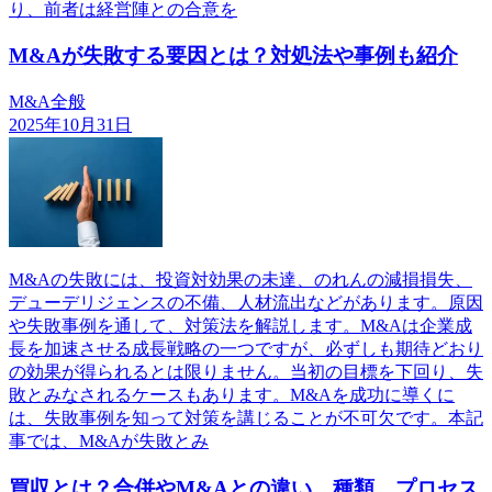
り、前者は経営陣との合意を
M&Aが失敗する要因とは？対処法や事例も紹介
M&A全般
2025年10月31日
M&Aの失敗には、投資対効果の未達、のれんの減損損失、
デューデリジェンスの不備、人材流出などがあります。原因
や失敗事例を通して、対策法を解説します。M&Aは企業成
長を加速させる成長戦略の一つですが、必ずしも期待どおり
の効果が得られるとは限りません。当初の目標を下回り、失
敗とみなされるケースもあります。M&Aを成功に導くに
は、失敗事例を知って対策を講じることが不可欠です。本記
事では、M&Aが失敗とみ
買収とは？合併やM&Aとの違い、種類、プロセス