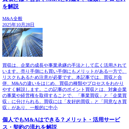
を解説
M&A全般
2025年10月28日
買収は、企業の成長や事業承継の手法として広く活用されて
います。売り手側にも買い手側にもメリットがある一方で、
リスクもあるため注意が必要です。本記事では、買収と合
併、M&Aの違いをはじめ、買収の種類やプロセスをわかり
やすく解説します。この記事のポイント買収とは、対象企業
の事業や経営権を取得することで、「事業買収」と「企業買
収」に分けられる。買収には「友好的買収」と「同意なき買
収」があり、一般的に中小
個人でもM&Aはできる？メリット・活用サービ
ス・契約の流れを解説