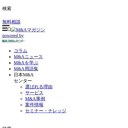
検索
無料相談
powered by
コラム
M&A
ニュース
M&Aを
学ぶ
M&A
用語集
日本M&A
センター
選ばれる理由
サービス
M&A事例
案件情報
セミナー・ナレッジ