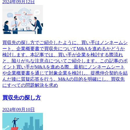
2024年09月12日
買収先の探し方でご紹介したように、買い手はノンネームシ
ート、企業概要書で買収先についてM&Aを進めるかどうか
検討します。本記事では、買い手が企業を検討する際流れ
と、陥りがちな注意点についてご紹介します。この記事のポ
イント買い手がM&Aを進める際、最初にノンネームシート
や企業概要書を通じて対象企業を検討し、提携仲介契約を結
んだ後に質疑応答を行う。M&Aの目的を明確にし、買収先
にすべての問題解決を求め
買収先の探し方
2024年09月10日