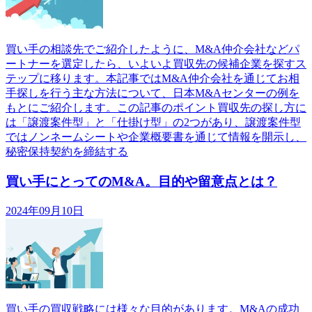
買い手の相談先でご紹介したように、M&A仲介会社などパ
ートナーを選定したら、いよいよ買収先の候補企業を探すス
テップに移ります。本記事ではM&A仲介会社を通じてお相
手探しを行う主な方法について、日本M&Aセンターの例を
もとにご紹介します。この記事のポイント買収先の探し方に
は「譲渡案件型」と「仕掛け型」の2つがあり、譲渡案件型
ではノンネームシートや企業概要書を通じて情報を開示し、
秘密保持契約を締結する
買い手にとってのM&A。目的や留意点とは？
2024年09月10日
買い手の買収戦略には様々な目的があります。M&Aの成功