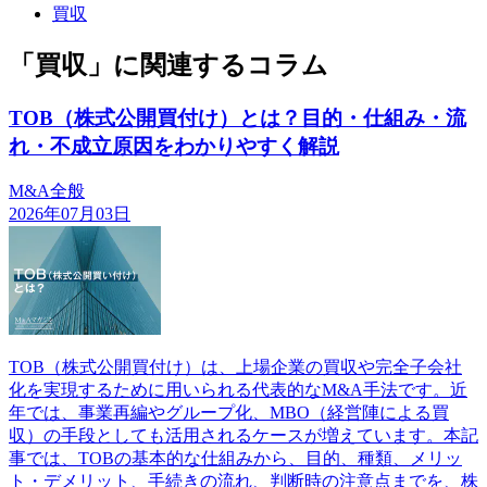
買収
「買収」に関連するコラム
TOB（株式公開買付け）とは？目的・仕組み・流
れ・不成立原因をわかりやすく解説
M&A全般
2026年07月03日
TOB（株式公開買付け）は、上場企業の買収や完全子会社
化を実現するために用いられる代表的なM&A手法です。近
年では、事業再編やグループ化、MBO（経営陣による買
収）の手段としても活用されるケースが増えています。本記
事では、TOBの基本的な仕組みから、目的、種類、メリッ
ト・デメリット、手続きの流れ、判断時の注意点までを、株