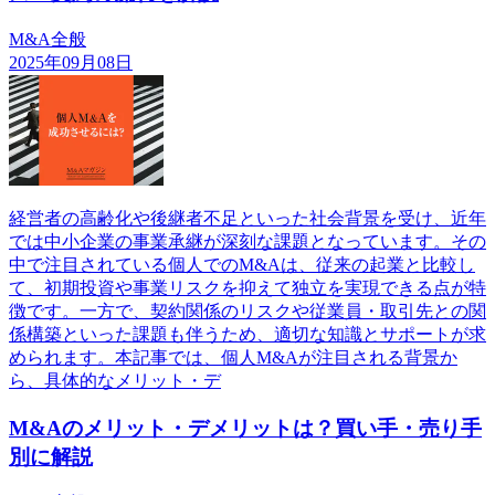
M&A全般
2025年09月08日
経営者の高齢化や後継者不足といった社会背景を受け、近年
では中小企業の事業承継が深刻な課題となっています。その
中で注目されている個人でのM&Aは、従来の起業と比較し
て、初期投資や事業リスクを抑えて独立を実現できる点が特
徴です。一方で、契約関係のリスクや従業員・取引先との関
係構築といった課題も伴うため、適切な知識とサポートが求
められます。本記事では、個人M&Aが注目される背景か
ら、具体的なメリット・デ
M&Aのメリット・デメリットは？買い手・売り手
別に解説