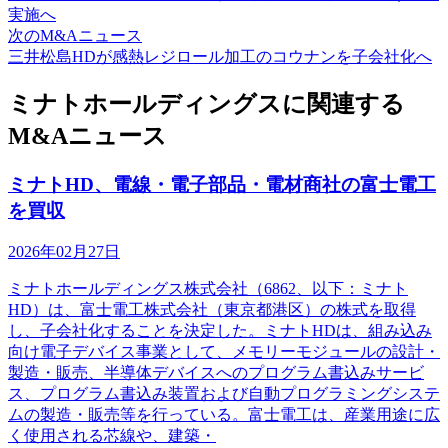
実施へ
次のM&Aニュース
三井松島HDが感熱レジロール加工のコウナンを子会社化へ
ミナトホールディングスに関連する
M&Aニュース
ミナトHD、電線・電子部品・電材商社の富士電工
を買収
2026年02月27日
ミナトホールディングス株式会社（6862、以下：ミナト
HD）は、富士電工株式会社（東京都港区）の株式を取得
し、子会社化することを決定した。ミナトHDは、組み込み
向け電子デバイス事業として、メモリーモジュールの設計・
製造・販売、半導体デバイスへのプログラム書込みサービ
ス、プログラム書込み装置および自動プログラミングシステ
ムの製造・販売等を行っている。富士電工は、産業用途に広
く使用される芯線や、建築・