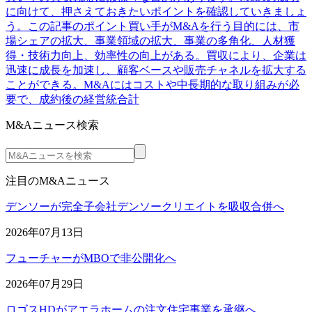
に向けて、押さえておきたいポイントを確認していきましょ
う。この記事のポイント買い手がM&Aを行う目的には、市
場シェアの拡大、事業領域の拡大、事業の多角化、人材獲
得・技術力向上、効率性の向上がある。買収により、企業は
迅速に成長を加速し、顧客ベースや販売チャネルを拡大する
ことができる。M&Aにはコストや中長期的な取り組みが必
要で、成約後の経営統合計
M&Aニュース検索
注目のM&Aニュース
デンソーが完全子会社デンソークリエイトを吸収合併へ
2026年07月13日
フューチャーがMBOで非公開化へ
2026年07月29日
ロゴスHDがアエラホームの注文住宅事業を承継へ