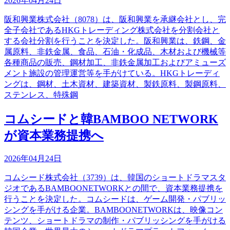
2026年04月24日
阪和興業株式会社（8078）は、阪和興業を承継会社とし、完
全子会社であるHKGトレーディング株式会社を分割会社と
する会社分割を行うことを決定した。阪和興業は、鉄鋼、金
属原料、非鉄金属、食品、石油・化成品、木材および機械等
各種商品の販売、鋼材加工、非鉄金属加工およびアミューズ
メント施設の管理運営等を手がけている。HKGトレーディ
ングは、鋼材、土木資材、建築資材、製鉄原料、製鋼原料、
ステンレス、特殊鋼
コムシードと韓BAMBOO NETWORK
が資本業務提携へ
2026年04月24日
コムシード株式会社（3739）は、韓国のショートドラマスタ
ジオであるBAMBOONETWORKとの間で、資本業務提携を
行うことを決定した。コムシードは、ゲーム開発・パブリッ
シングを手がける企業。BAMBOONETWORKは、映像コン
テンツ、ショートドラマの制作・パブリッシングを手がける