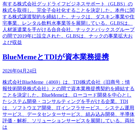
有する株式会社グッドライフビジネスサポート（GLBS）の
株式を取得し、完全子会社化することを決定した。本件に関
する株式譲渡契約を締結した。ナックは、ダスキン事業や住
宅事業、レンタル飲料水事業等を展開している。GLBSは、
人材派遣業を手がける合弁会社。ナックとバックスグループ
の間で2019年に設立された。GLBSは、ナックの事業拡大お
よび収益
BlueMemeとTDIが資本業務提携
2026年04月24日
株式会社BlueMeme（4069）は、TDI株式会社（旧商号：情
報技術開発株式会社）との間で資本業務提携契約を締結する
ことを決定した。BlueMemeは、ローコード開発を中心とし
たシステム開発・コンサルティングを手がける企業。TDI
は、ソフトウエア開発、ITインフラサービス、システム運用
サービス、データセンターサービス、組み込み開発、半導体
評価・解析、ソリューションサービスを展開している。両社
は