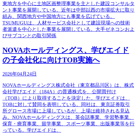
東地方を中心に土地区画整理事業を主とした建設コンサルタ
ント事業を展開している。近年は中部以西の市場拡大に取り
組み、関西地方や中国地方にも事業を広げている。
TSUMUGUは、人材サービス会社として建設現場への技術
者派遣を中心とした事業を展開している。大手ゼネコンおよ
びサブコンとの取引関係
NOVAホールディングス、学びエイド
の子会社化に向けTOB実施へ
2026年04月24日
NOVAホールディングス株式会社（東京都品川区）は、株式
会社学びエイド（184A）の普通株式を、公開買付け
（TOB）により取得することを決定した。学びエイドは、
TOBに対して賛同を表明している。同社は、東京証券取引
所グロース市場に上場しているが、上場は維持される見込
み。NOVAホールディングスは、英会話事業、学習塾事業、
保育・療育事業、留学事業、スポーツ事業、出版事業等を行
っている。学びエイドは、