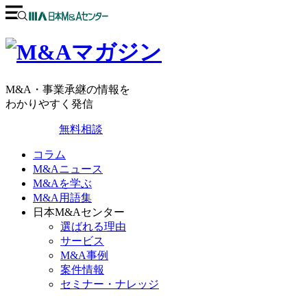
M&A・事業承継の情報を
わかりやすく発信
無料相談
コラム
M&Aニュース
M&Aを学ぶ
M&A用語集
日本M&Aセンター
選ばれる理由
サービス
M&A事例
案件情報
セミナー・ナレッジ