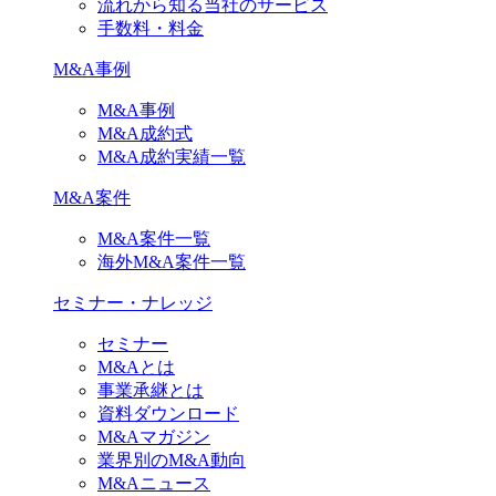
流れから知る当社のサービス
手数料・料金
M&A事例
M&A事例
M&A成約式
M&A成約実績一覧
M&A案件
M&A案件一覧
海外M&A案件一覧
セミナー・ナレッジ
セミナー
M&Aとは
事業承継とは
資料ダウンロード
M&Aマガジン
業界別のM&A動向
M&Aニュース