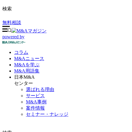
検索
無料相談
powered by
コラム
M&A
ニュース
M&Aを
学ぶ
M&A
用語集
日本M&A
センター
選ばれる理由
サービス
M&A事例
案件情報
セミナー・ナレッジ