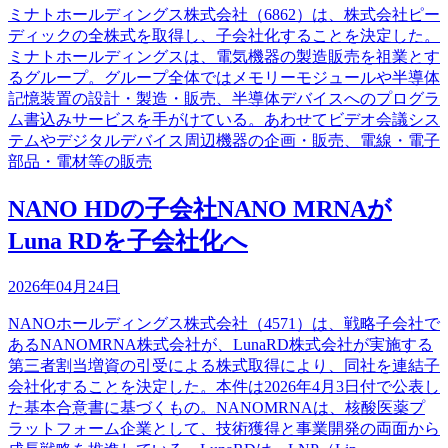
ミナトホールディングス株式会社（6862）は、株式会社ピー
ディックの全株式を取得し、子会社化することを決定した。
ミナトホールディングスは、電気機器の製造販売を祖業とす
るグループ。グループ全体ではメモリーモジュールや半導体
記憶装置の設計・製造・販売、半導体デバイスへのプログラ
ム書込みサービスを手がけている。あわせてビデオ会議シス
テムやデジタルデバイス周辺機器の企画・販売、電線・電子
部品・電材等の販売
NANO HDの子会社NANO MRNAが
Luna RDを子会社化へ
2026年04月24日
NANOホールディングス株式会社（4571）は、戦略子会社で
あるNANOMRNA株式会社が、LunaRD株式会社が実施する
第三者割当増資の引受による株式取得により、同社を連結子
会社化することを決定した。本件は2026年4月3日付で公表し
た基本合意書に基づくもの。NANOMRNAは、核酸医薬プ
ラットフォーム企業として、技術獲得と事業開発の両面から