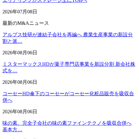
エリアリンクがストレージ王にTOBへ
2026年07月08日
最新のM&Aニュース
アルプス技研が連結子会社を再編へ 農業生産事業の新設分
割と派…
2026年08月06日
ミスターマックスHDが菓子専門店事業を新設分割 新会社株
式を…
2026年08月06日
コーセーHD傘下のコーセーがコーセー化粧品販売を吸収合
併へ
2026年08月06日
味の素、完全子会社の味の素ファインテクノを吸収合併へ
基本方…