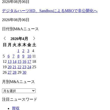
2026年08月06日
デジタルハーツHD、SandboxによるMBOで非公開化へ
2026年08月06日
日付別M&Aニュース
2026年4月
日
月
火
水
木
金
土
1
2
3
4
5
6
7
8
9
10
11
12
13
14
15
16
17
18
19
20
21
22
23
24
25
26
27
28
29
30
月別M&Aニュース
注目ニュースワード
買収