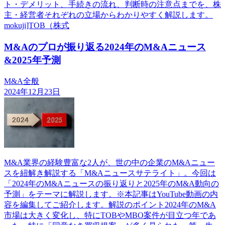
ト・デメリット、手続きの流れ、判断時の注意点までを、株
主・経営者それぞれの立場からわかりやすく解説します。
mokuji]TOB（株式
M&Aのプロが振り返る2024年のM&Aニュース
&2025年予測
M&A全般
2024年12月23日
M&A業界の経験豊富な2人が、世の中の企業のM&Aニュー
スを紐解き解説する「M&Aニュースサテライト」。今回は
「2024年のM&Aニュースの振り返りと2025年のM&A動向の
予測」をテーマに解説します。※本記事はYouTube動画の内
容を編集してご紹介します。解説のポイント2024年のM&A
市場は大きく変化し、特にTOBやMBO案件が目立つ年であ