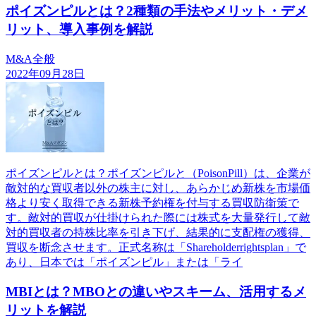
ポイズンピルとは？2種類の手法やメリット・デメ
リット、導入事例を解説
M&A全般
2022年09月28日
ポイズンピルとは？ポイズンピルと（PoisonPill）は、企業が
敵対的な買収者以外の株主に対し、あらかじめ新株を市場価
格より安く取得できる新株予約権を付与する買収防衛策で
す。敵対的買収が仕掛けられた際には株式を大量発行して敵
対的買収者の持株比率を引き下げ、結果的に支配権の獲得、
買収を断念させます。正式名称は「Shareholderrightsplan」で
あり、日本では「ポイズンピル」または「ライ
MBIとは？MBOとの違いやスキーム、活用するメ
リットを解説