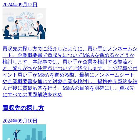
2024年09月12日
買収先の探し方でご紹介したように、買い手はノンネームシ
ート、企業概要書で買収先についてM&Aを進めるかどうか
検討します。本記事では、買い手が企業を検討する際流れ
と、陥りがちな注意点についてご紹介します。この記事のポ
イント買い手がM&Aを進める際、最初にノンネームシート
や企業概要書を通じて対象企業を検討し、提携仲介契約を結
んだ後に質疑応答を行う。M&Aの目的を明確にし、買収先
にすべての問題解決を求め
買収先の探し方
2024年09月10日