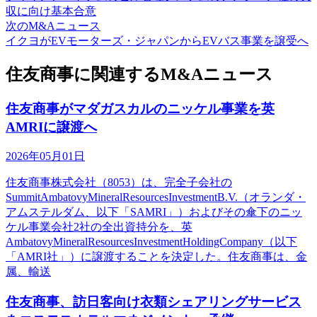
収に向け基本合意
次のM&Aニュース
イクヨがEVモーターズ・ジャパンからEVバス事業を譲受へ
住友商事に関連するM&Aニュース
住友商事がマダガスカルのニッケル事業を英
AMRIに譲渡へ
2026年05月01日
住友商事株式会社（8053）は、完全子会社の
SummitAmbatovyMineralResourcesInvestmentB.V.（オランダ・
アムステルダム、以下「SAMRI」）およびその傘下のニッ
ケル事業会社2社の全出資持分を、英
AmbatovyMineralResourcesInvestmentHoldingCompany（以下
「AMRI社」）に譲渡することを決定した。住友商事は、金
属、輸送
住友商事、訪日客向け衣類シェアリングサービス