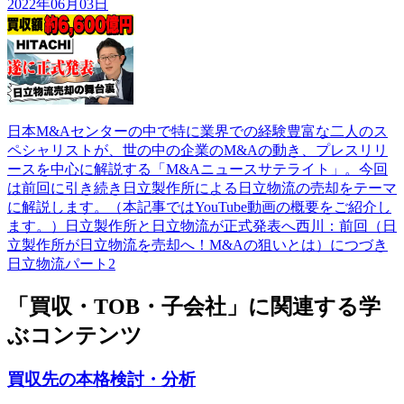
2022年06月03日
日本M&Aセンターの中で特に業界での経験豊富な二人のス
ペシャリストが、世の中の企業のM&Aの動き、プレスリリ
ースを中心に解説する「M&Aニュースサテライト」。今回
は前回に引き続き日立製作所による日立物流の売却をテーマ
に解説します。（本記事ではYouTube動画の概要をご紹介し
ます。）日立製作所と日立物流が正式発表へ西川：前回（日
立製作所が日立物流を売却へ！M&Aの狙いとは）につづき
日立物流パート2
「買収・TOB・子会社」に関連する学
ぶコンテンツ
買収先の本格検討・分析