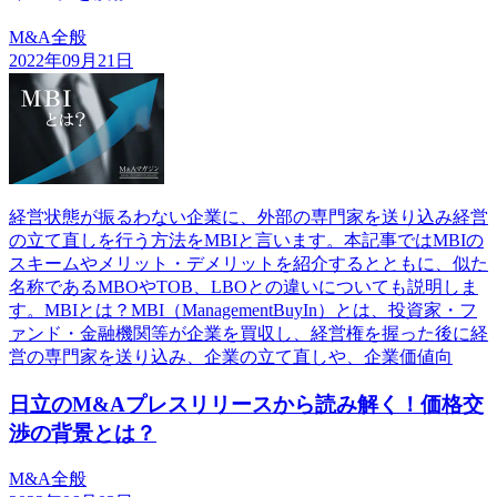
M&A全般
2022年09月21日
経営状態が振るわない企業に、外部の専門家を送り込み経営
の立て直しを行う方法をMBIと言います。本記事ではMBIの
スキームやメリット・デメリットを紹介するとともに、似た
名称であるMBOやTOB、LBOとの違いについても説明しま
す。MBIとは？MBI（ManagementBuyIn）とは、投資家・フ
ァンド・金融機関等が企業を買収し、経営権を握った後に経
営の専門家を送り込み、企業の立て直しや、企業価値向
日立のM&Aプレスリリースから読み解く！価格交
渉の背景とは？
M&A全般