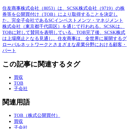
住友商事株式会社（8053）は、SCSK株式会社（9719）の株
券等を公開買付け（TOB）により取得することを決定し
た。完全子会社であるSCインベストメンツ・マネジメント
株式会社（東京都千代田区）を通じて行われる。SCSKは、
TOBに対して賛同を表明している。TOB完了後、SCSK株式
は上場廃止となる見通し。住友商事は、全世界に展開するグ
ローバルネットワークとさまざまな産業分野における顧客・
パート
この記事に関連するタグ
買収
TOB
子会社
関連用語
TOB（株式公開買付）
買収
子会社