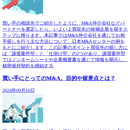
買い手の相談先でご紹介したように、M&A仲介会社などパ
ートナーを選定したら、いよいよ買収先の候補企業を探すス
テップに移ります。本記事ではM&A仲介会社を通じてお相
手探しを行う主な方法について、日本M&Aセンターの例を
もとにご紹介します。この記事のポイント買収先の探し方に
は「譲渡案件型」と「仕掛け型」の2つがあり、譲渡案件型
ではノンネームシートや企業概要書を通じて情報を開示し、
秘密保持契約を締結する
買い手にとってのM&A。目的や留意点とは？
2024年09月10日