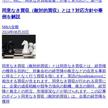
った。特に「同意なき買収提案」が多く見られた。第一生
同意なき買収（敵対的買収）とは？対応方針や事
例を解説
M&A全般
2024年08月20日
同意なき買収（敵対的買収）とは同意なき買収とは、経営権
の獲得を目的に、対象会社の経営陣や株主などの合意を事前
に得ることなく行う買収を指します。英語のhostiletakeoverに
相当する買収が含まれます。同意なき買収が行われる背景に
は、企業の成長戦略や競争力強化の動機、株主の期待、経営
陣と株主との対立、市場状況などが挙げられます。この記事
のポイント同意なき買収（敵対的買収）は、企業の経営権を
獲得