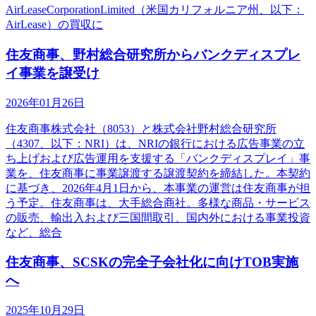
AirLeaseCorporationLimited（米国カリフォルニア州、以下：
AirLease）の買収に
住友商事、野村総合研究所からバンクディスプレ
イ事業を譲受け
2026年01月26日
住友商事株式会社（8053）と株式会社野村総合研究所
（4307、以下：NRI）は、NRIの銀行における広告事業の立
ち上げおよび広告運用を支援する「バンクディスプレイ」事
業を、住友商事に事業譲渡する譲渡契約を締結した。本契約
に基づき、2026年4月1日から、本事業の運営は住友商事が担
う予定。住友商事は、大手総合商社。多様な商品・サービス
の販売、輸出入および三国間取引、国内外における事業投資
など、総合
住友商事、SCSKの完全子会社化に向けTOB実施
へ
2025年10月29日