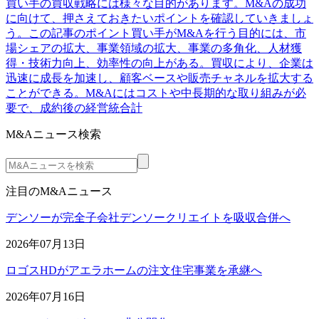
買い手の買収戦略には様々な目的があります。M&Aの成功
に向けて、押さえておきたいポイントを確認していきましょ
う。この記事のポイント買い手がM&Aを行う目的には、市
場シェアの拡大、事業領域の拡大、事業の多角化、人材獲
得・技術力向上、効率性の向上がある。買収により、企業は
迅速に成長を加速し、顧客ベースや販売チャネルを拡大する
ことができる。M&Aにはコストや中長期的な取り組みが必
要で、成約後の経営統合計
M&Aニュース検索
注目のM&Aニュース
デンソーが完全子会社デンソークリエイトを吸収合併へ
2026年07月13日
ロゴスHDがアエラホームの注文住宅事業を承継へ
2026年07月16日