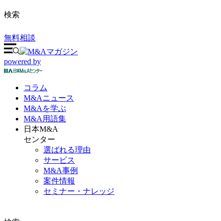
検索
無料相談
powered by
コラム
M&A
ニュース
M&Aを
学ぶ
M&A
用語集
日本M&A
センター
選ばれる理由
サービス
M&A事例
案件情報
セミナー・ナレッジ