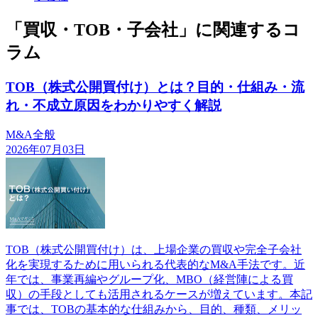
「買収・TOB・子会社」に関連するコ
ラム
TOB（株式公開買付け）とは？目的・仕組み・流
れ・不成立原因をわかりやすく解説
M&A全般
2026年07月03日
TOB（株式公開買付け）は、上場企業の買収や完全子会社
化を実現するために用いられる代表的なM&A手法です。近
年では、事業再編やグループ化、MBO（経営陣による買
収）の手段としても活用されるケースが増えています。本記
事では、TOBの基本的な仕組みから、目的、種類、メリッ