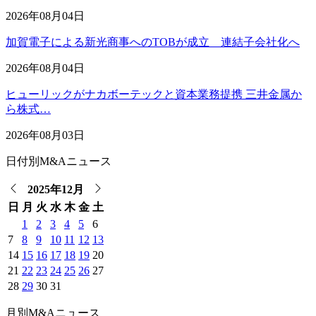
2026年08月04日
加賀電子による新光商事へのTOBが成立 連結子会社化へ
2026年08月04日
ヒューリックがナカボーテックと資本業務提携 三井金属か
ら株式…
2026年08月03日
日付別M&Aニュース
2025年12月
日
月
火
水
木
金
土
1
2
3
4
5
6
7
8
9
10
11
12
13
14
15
16
17
18
19
20
21
22
23
24
25
26
27
28
29
30
31
月別M&Aニュース