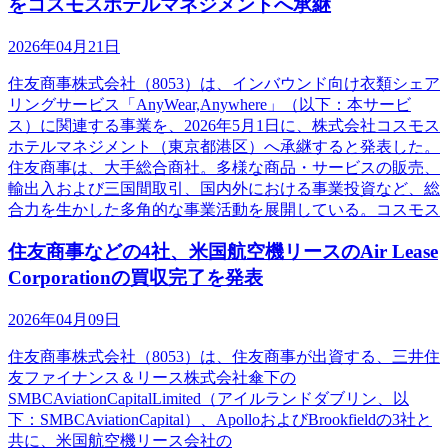
をコスモスホテルマネジメントへ承継
2026年04月21日
住友商事株式会社（8053）は、インバウンド向け衣類シェア
リングサービス「AnyWear,Anywhere」（以下：本サービ
ス）に関連する事業を、2026年5月1日に、株式会社コスモス
ホテルマネジメント（東京都港区）へ承継すると発表した。
住友商事は、大手総合商社。多様な商品・サービスの販売、
輸出入および三国間取引、国内外における事業投資など、総
合力を生かした多角的な事業活動を展開している。コスモス
住友商事などの4社、米国航空機リースのAir Lease
Corporationの買収完了を発表
2026年04月09日
住友商事株式会社（8053）は、住友商事が出資する、三井住
友ファイナンス＆リース株式会社傘下の
SMBCAviationCapitalLimited（アイルランドダブリン、以
下：SMBCAviationCapital）、ApolloおよびBrookfieldの3社と
共に、米国航空機リース会社の