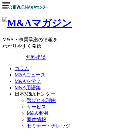
M&A・事業承継の情報を
わかりやすく発信
無料相談
コラム
M&Aニュース
M&Aを学ぶ
M&A用語集
日本M&Aセンター
選ばれる理由
サービス
M&A事例
案件情報
セミナー・ナレッジ