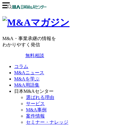
M&A・事業承継の情報を
わかりやすく発信
無料相談
コラム
M&Aニュース
M&Aを学ぶ
M&A用語集
日本M&Aセンター
選ばれる理由
サービス
M&A事例
案件情報
セミナー・ナレッジ