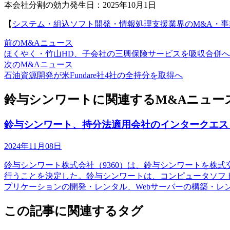
本会社分割の効力発生日：2025年10月1日
【
システム・組込ソフト開発・情報処理支援業界のM&A・
前のM&Aニュース
ほくやく・竹山HD、子会社の三興保険サービスを吸収合併へ
次のM&Aニュース
石油資源開発が米Fundare社4社の全持分を取得へ
鈴与シンワートに関連するM&Aニュー
鈴与シンワート、持分法適用会社のインタークエス
2024年11月08日
鈴与シンワート株式会社（9360）は、鈴与シンワートを株
行うことを決定した。鈴与シンワートは、コンピュータソフ
プリケーションの開発・レンタル、Webサーバーの構築・レ
この記事に関連するタグ