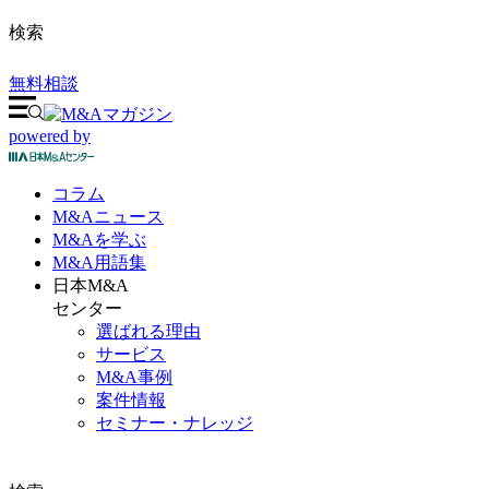
検索
無料相談
powered by
コラム
M&A
ニュース
M&Aを
学ぶ
M&A
用語集
日本M&A
センター
選ばれる理由
サービス
M&A事例
案件情報
セミナー・ナレッジ