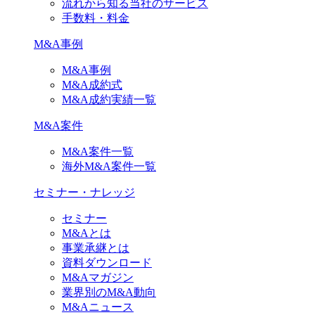
流れから知る当社のサービス
手数料・料金
M&A事例
M&A事例
M&A成約式
M&A成約実績一覧
M&A案件
M&A案件一覧
海外M&A案件一覧
セミナー・ナレッジ
セミナー
M&Aとは
事業承継とは
資料ダウンロード
M&Aマガジン
業界別のM&A動向
M&Aニュース