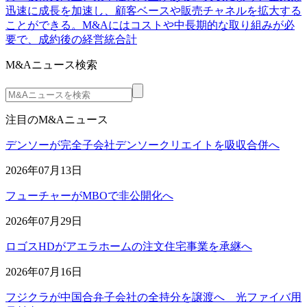
迅速に成長を加速し、顧客ベースや販売チャネルを拡大する
ことができる。M&Aにはコストや中長期的な取り組みが必
要で、成約後の経営統合計
M&Aニュース検索
注目のM&Aニュース
デンソーが完全子会社デンソークリエイトを吸収合併へ
2026年07月13日
フューチャーがMBOで非公開化へ
2026年07月29日
ロゴスHDがアエラホームの注文住宅事業を承継へ
2026年07月16日
フジクラが中国合弁子会社の全持分を譲渡へ 光ファイバ用