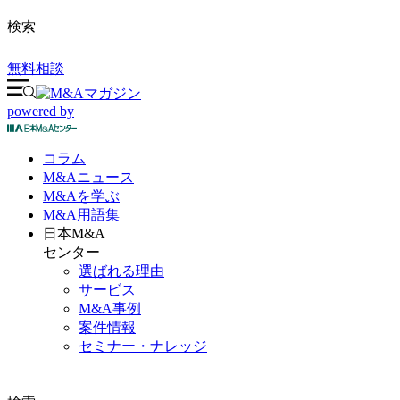
検索
無料相談
powered by
コラム
M&A
ニュース
M&Aを
学ぶ
M&A
用語集
日本M&A
センター
選ばれる理由
サービス
M&A事例
案件情報
セミナー・ナレッジ