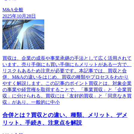
M&A全般
2025年10月28日
買収は、企業の成長や事業承継の手法として広く活用されて
います。売り手側にも買い手側にもメリットがある一方で、
リスクもあるため注意が必要です。本記事では、買収と合
併、M&Aの違いをはじめ、買収の種類やプロセスをわかり
やすく解説します。この記事のポイント買収とは、対象企業
の事業や経営権を取得することで、「事業買収」と「企業買
収」に分けられる。買収には「友好的買収」と「同意なき買
収」があり、一般的に中小
合併とは？買収との違い、種類、メリット、デメ
リット、手続き、注意点を解説