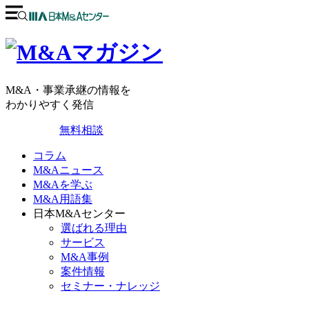
M&A・事業承継の情報を
わかりやすく発信
無料相談
コラム
M&Aニュース
M&Aを学ぶ
M&A用語集
日本M&Aセンター
選ばれる理由
サービス
M&A事例
案件情報
セミナー・ナレッジ