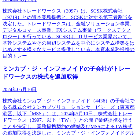
株式会社トレードワークス（3997）は、SCSK株式会社
（9719）との資本業務提携と、SCSKに対する第三者割当を
決定した。トレードワークスは、金融ソリューション事業、
デジタルコマース事業、FXシステム事業（ワークステクノ
ロジー）を行っている。SCSKは、ITサービス業界おいて、
基幹システムやその周辺システムを中心にシステム構築をは
じめとする様々なサービス提供している。本資本業務提携の
目的トレー
ミンカブ・ジ・インフォノイドの子会社がトレー
ドワークスの株式を追加取得
2024年05月10日
株式会社ミンカブ・ジ・インフォノイド（4436）の子会社で
ある株式会社ミンカブソリューションサービシーズ（東京都
港区、以下「MSS」）は、2024年5月10日、株式会社トレー
ドワークス（3997、以下「TW」）との間で業務提携を行う
ことを決定し、業務提携契約の締結及びMSSによるTW株式
の追加取得を決定した。ミンカブ・ジ・インフォノイドグル