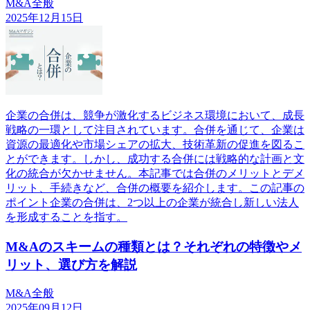
M&A全般
2025年12月15日
企業の合併は、競争が激化するビジネス環境において、成長
戦略の一環として注目されています。合併を通じて、企業は
資源の最適化や市場シェアの拡大、技術革新の促進を図るこ
とができます。しかし、成功する合併には戦略的な計画と文
化の統合が欠かせません。本記事では合併のメリットとデメ
リット、手続きなど、合併の概要を紹介します。この記事の
ポイント企業の合併は、2つ以上の企業が統合し新しい法人
を形成することを指す。
M&Aのスキームの種類とは？それぞれの特徴やメ
リット、選び方を解説
M&A全般
2025年09月12日