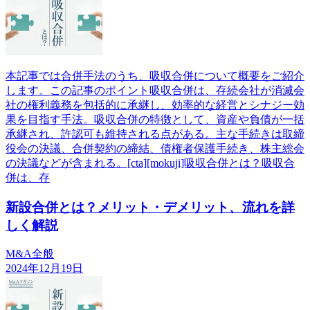
本記事では合併手法のうち、吸収合併について概要をご紹介
します。この記事のポイント吸収合併は、存続会社が消滅会
社の権利義務を包括的に承継し、効率的な経営とシナジー効
果を目指す手法。吸収合併の特徴として、資産や負債が一括
承継され、許認可も維持される点がある。主な手続きは取締
役会の決議、合併契約の締結、債権者保護手続き、株主総会
の決議などが含まれる。[cta][mokuji]吸収合併とは？吸収合
併は、存
新設合併とは？メリット・デメリット、流れを詳
しく解説
M&A全般
2024年12月19日