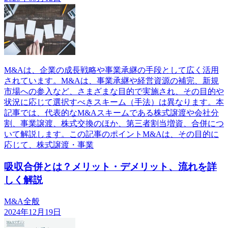
M&Aは、企業の成長戦略や事業承継の手段として広く活用
されています。M&Aは、事業承継や経営資源の補完、新規
市場への参入など、さまざまな目的で実施され、その目的や
状況に応じて選択すべきスキーム（手法）は異なります。本
記事では、代表的なM&Aスキームである株式譲渡や会社分
割、事業譲渡、株式交換のほか、第三者割当増資、合併につ
いて解説します。この記事のポイントM&Aは、その目的に
応じて、株式譲渡・事業
吸収合併とは？メリット・デメリット、流れを詳
しく解説
M&A全般
2024年12月19日