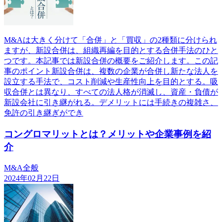
M&Aは大きく分けて「合併」と「買収」の2種類に分けられ
ますが、新設合併は、組織再編を目的とする合併手法のひと
つです。本記事では新設合併の概要をご紹介します。この記
事のポイント新設合併は、複数の企業が合併し新たな法人を
設立する手法で、コスト削減や生産性向上を目的とする。吸
収合併とは異なり、すべての法人格が消滅し、資産・負債が
新設会社に引き継がれる。デメリットには手続きの複雑さ、
免許の引き継ぎができ
コングロマリットとは？メリットや企業事例を紹
介
M&A全般
2024年02月22日