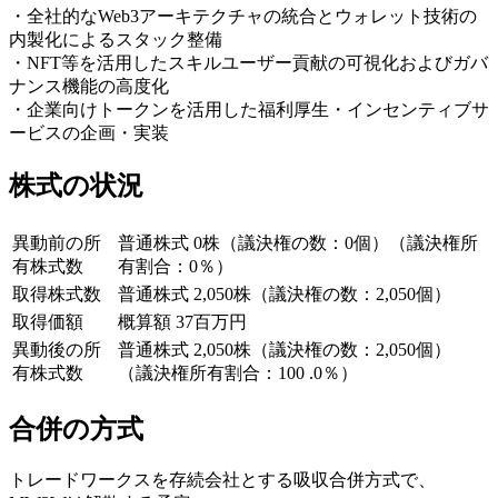
・全社的なWeb3アーキテクチャの統合とウォレット技術の
内製化によるスタック整備
・NFT等を活用したスキルユーザー貢献の可視化およびガバ
ナンス機能の高度化
・企業向けトークンを活用した福利厚生・インセンティブサ
ービスの企画・実装
株式の状況
異動前の所
普通株式 0株（議決権の数：0個）（議決権所
有株式数
有割合：0％）
取得株式数
普通株式 2,050株（議決権の数：2,050個）
取得価額
概算額 37百万円
異動後の所
普通株式 2,050株（議決権の数：2,050個）
有株式数
（議決権所有割合：100 .0％）
合併の方式
トレードワークスを存続会社とする吸収合併方式で、