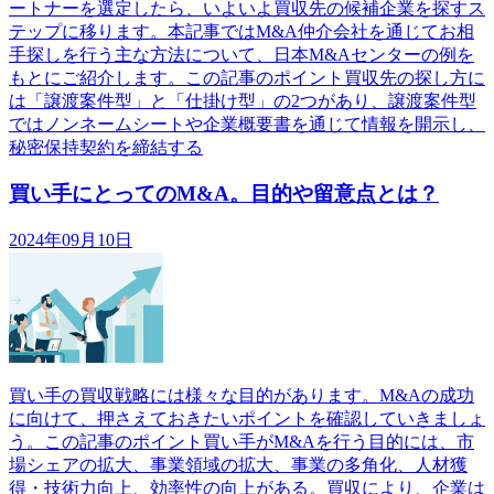
ートナーを選定したら、いよいよ買収先の候補企業を探すス
テップに移ります。本記事ではM&A仲介会社を通じてお相
手探しを行う主な方法について、日本M&Aセンターの例を
もとにご紹介します。この記事のポイント買収先の探し方に
は「譲渡案件型」と「仕掛け型」の2つがあり、譲渡案件型
ではノンネームシートや企業概要書を通じて情報を開示し、
秘密保持契約を締結する
買い手にとってのM&A。目的や留意点とは？
2024年09月10日
買い手の買収戦略には様々な目的があります。M&Aの成功
に向けて、押さえておきたいポイントを確認していきましょ
う。この記事のポイント買い手がM&Aを行う目的には、市
場シェアの拡大、事業領域の拡大、事業の多角化、人材獲
得・技術力向上、効率性の向上がある。買収により、企業は