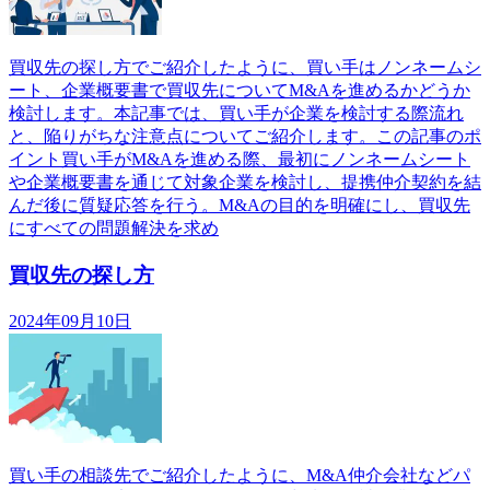
買収先の探し方でご紹介したように、買い手はノンネームシ
ート、企業概要書で買収先についてM&Aを進めるかどうか
検討します。本記事では、買い手が企業を検討する際流れ
と、陥りがちな注意点についてご紹介します。この記事のポ
イント買い手がM&Aを進める際、最初にノンネームシート
や企業概要書を通じて対象企業を検討し、提携仲介契約を結
んだ後に質疑応答を行う。M&Aの目的を明確にし、買収先
にすべての問題解決を求め
買収先の探し方
2024年09月10日
買い手の相談先でご紹介したように、M&A仲介会社などパ