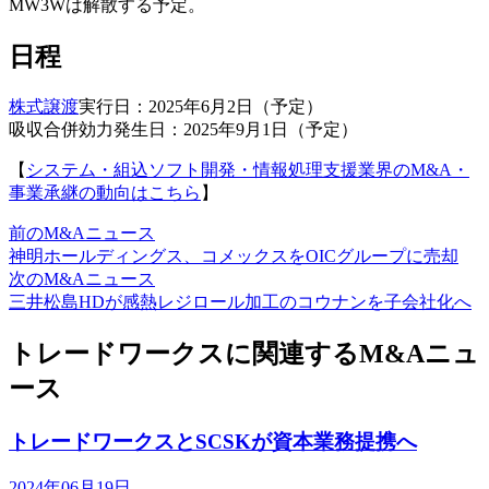
MW3Wは解散する予定。
日程
株式譲渡
実行日：2025年6月2日（予定）
吸収合併効力発生日：2025年9月1日（予定）
【
システム・組込ソフト開発・情報処理支援業界のM&A・
事業承継の動向はこちら
】
前のM&Aニュース
神明ホールディングス、コメックスをOICグループに売却
次のM&Aニュース
三井松島HDが感熱レジロール加工のコウナンを子会社化へ
トレードワークスに関連するM&Aニュ
ース
トレードワークスとSCSKが資本業務提携へ
2024年06月19日