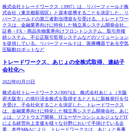
株式会社トレードワークス（3997）は、リバーフィールド株
式会社（東京都新宿区）と資本提携することを決定した。リ
バーフィールドの第三者割当増資を引受ける。トレードワー
クスは、金融業界向けに特化した独立系システム開発会社。
証券・FX・商品先物業界向けフロントシステム、取引所接
続システム、不公正取引監視システムなどのソリューション
を提供している。リバーフィールドは、医療機器である空気
圧駆動ロボットなど
トレードワークス、あじょの全株式取得、連結子
会社化へ
2022年03月15日
株式会社トレードワークス(3997)は、株式会社あじょ（大阪
府大阪市）の発行済全株式を取得するとともに新株発行を引
き受け、子会社化することを決定した。トレードワークス
は、金融業界向けに特化した独立系システム開発会社。あじ
ょは、ソフトウエア開発、ITユーザーコンシェルジュなどIT
による経営向上支援を様々な分野において手掛けている企
業。本件M&Aにより、トレードワークスは、あじょと各事