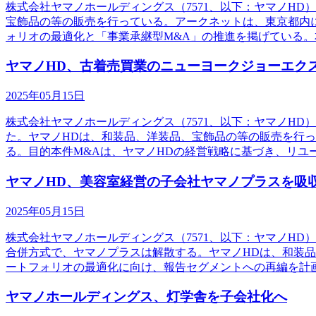
株式会社ヤマノホールディングス（7571、以下：ヤマノH
宝飾品の等の販売を行っている。アークネットは、東京都内に
ォリオの最適化と「事業承継型M&A」の推進を掲げている。
ヤマノHD、古着売買業のニューヨークジョーエク
2025年05月15日
株式会社ヤマノホールディングス（7571、以下：ヤマノH
た。ヤマノHDは、和装品、洋装品、宝飾品の等の販売を行って
る。目的本件M&Aは、ヤマノHDの経営戦略に基づき、リユ
ヤマノHD、美容室経営の子会社ヤマノプラスを吸
2025年05月15日
株式会社ヤマノホールディングス（7571、以下：ヤマノH
合併方式で、ヤマノプラスは解散する。ヤマノHDは、和装
ートフォリオの最適化に向け、報告セグメントへの再編を計
ヤマノホールディングス、灯学舎を子会社化へ