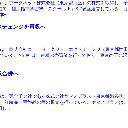
D）は、アークネット株式会社（東京都北区）の株式を取得し、
て、個別指導学習塾「スクールIE」を7教室運営している。
本件
スチェンジを買収へ
D）は、株式会社ニューヨークジョーエクスチェンジ（東京都世
いる。NYJ社は、古着の売買業を行っており、東京の下北沢・
ー
収合併へ
D）は、完全子会社である株式会社ヤマノプラス（東京都渋谷区
品、洋装品、宝飾品の等の販売を行っている。ヤマノプラスは、
画して