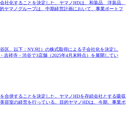
子会社化することを決定した。ヤマノHDは、和装品、洋装品、
目的ヤマノグループは、中期経営計画において、事業ポートフ
田谷区、以下：NYJ社）の株式取得による子会社化を決定し
吉祥寺・渋谷で3店舗（2025年4月末時点）を展開してい
）を合併することを決定した。ヤマノHDを存続会社とする吸収
美容室の経営を行っている。目的ヤマノHDは、今期、事業ポ