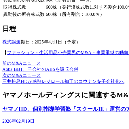
取得株式数
600株（発行済株式数に対する割合100.
異動後の所有株式数
600株（所有割合：100.0％）
日程
株式譲渡
期日：2025年4月1日（予定）
【
ファッション・生活用品小売業界のM&A・事業承継の動向
前のM&Aニュース
Aoba-BBT、子会社のABSを吸収合併
次のM&Aニュース
三井松島HDが感熱レジロール加工のコウナンを子会社化へ
ヤマノホールディングスに関連するM&
ヤマノHD、個別指導学習塾「スクールIE」運営の
2026年02月19日