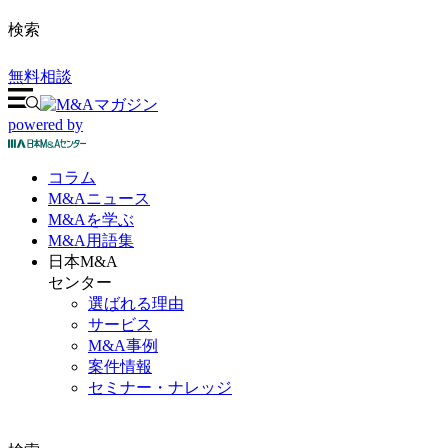
検索
無料相談
powered by
コラム
M&A
ニュース
M&Aを
学ぶ
M&A
用語集
日本M&A
センター
選ばれる理由
サービス
M&A事例
案件情報
セミナー・ナレッジ