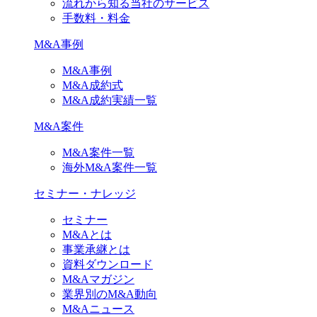
流れから知る当社のサービス
手数料・料金
M&A事例
M&A事例
M&A成約式
M&A成約実績一覧
M&A案件
M&A案件一覧
海外M&A案件一覧
セミナー・ナレッジ
セミナー
M&Aとは
事業承継とは
資料ダウンロード
M&Aマガジン
業界別のM&A動向
M&Aニュース