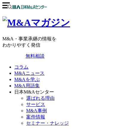
M&A・事業承継の情報を
わかりやすく発信
無料相談
コラム
M&Aニュース
M&Aを学ぶ
M&A用語集
日本M&Aセンター
選ばれる理由
サービス
M&A事例
案件情報
セミナー・ナレッジ