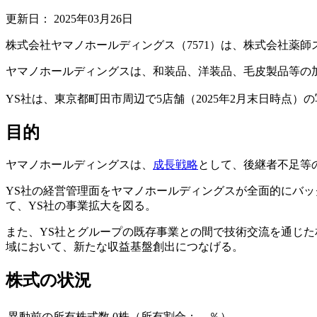
更新日：
2025年03月26日
株式会社ヤマノホールディングス（7571）は、株式会社薬
ヤマノホールディングスは、和装品、洋装品、毛皮製品等の加
YS社は、東京都町田市周辺で5店舗（2025年2月末日時点
目的
ヤマノホールディングスは、
成長戦略
として、後継者不足等
YS社の経営管理面をヤマノホールディングスが全面的にバ
て、YS社の事業拡大を図る。
また、YS社とグループの既存事業との間で技術交流を通じ
域において、新たな収益基盤創出につなげる。
株式の状況
異動前の所有株式数
0株（所有割合：―％）