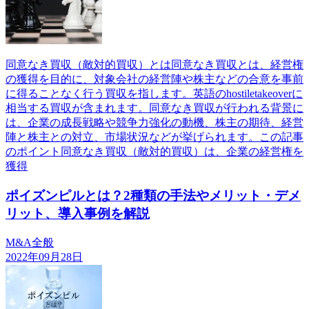
同意なき買収（敵対的買収）とは同意なき買収とは、経営権
の獲得を目的に、対象会社の経営陣や株主などの合意を事前
に得ることなく行う買収を指します。英語のhostiletakeoverに
相当する買収が含まれます。同意なき買収が行われる背景に
は、企業の成長戦略や競争力強化の動機、株主の期待、経営
陣と株主との対立、市場状況などが挙げられます。この記事
のポイント同意なき買収（敵対的買収）は、企業の経営権を
獲得
ポイズンピルとは？2種類の手法やメリット・デメ
リット、導入事例を解説
M&A全般
2022年09月28日