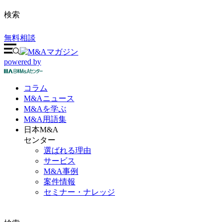
検索
無料相談
powered by
コラム
M&A
ニュース
M&Aを
学ぶ
M&A
用語集
日本M&A
センター
選ばれる理由
サービス
M&A事例
案件情報
セミナー・ナレッジ