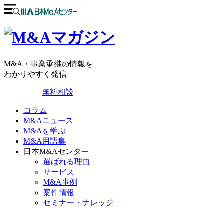
M&A・事業承継の情報を
わかりやすく発信
無料相談
コラム
M&Aニュース
M&Aを学ぶ
M&A用語集
日本M&Aセンター
選ばれる理由
サービス
M&A事例
案件情報
セミナー・ナレッジ