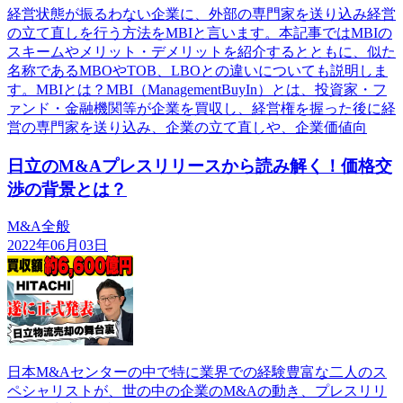
経営状態が振るわない企業に、外部の専門家を送り込み経営
の立て直しを行う方法をMBIと言います。本記事ではMBIの
スキームやメリット・デメリットを紹介するとともに、似た
名称であるMBOやTOB、LBOとの違いについても説明しま
す。MBIとは？MBI（ManagementBuyIn）とは、投資家・フ
ァンド・金融機関等が企業を買収し、経営権を握った後に経
営の専門家を送り込み、企業の立て直しや、企業価値向
日立のM&Aプレスリリースから読み解く！価格交
渉の背景とは？
M&A全般
2022年06月03日
日本M&Aセンターの中で特に業界での経験豊富な二人のス
ペシャリストが、世の中の企業のM&Aの動き、プレスリリ