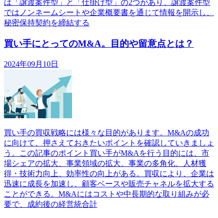
は「譲渡案件型」と「仕掛け型」の2つがあり、譲渡案件型
ではノンネームシートや企業概要書を通じて情報を開示し、
秘密保持契約を締結する
買い手にとってのM&A。目的や留意点とは？
2024年09月10日
買い手の買収戦略には様々な目的があります。M&Aの成功
に向けて、押さえておきたいポイントを確認していきましょ
う。この記事のポイント買い手がM&Aを行う目的には、市
場シェアの拡大、事業領域の拡大、事業の多角化、人材獲
得・技術力向上、効率性の向上がある。買収により、企業は
迅速に成長を加速し、顧客ベースや販売チャネルを拡大する
ことができる。M&Aにはコストや中長期的な取り組みが必
要で、成約後の経営統合計