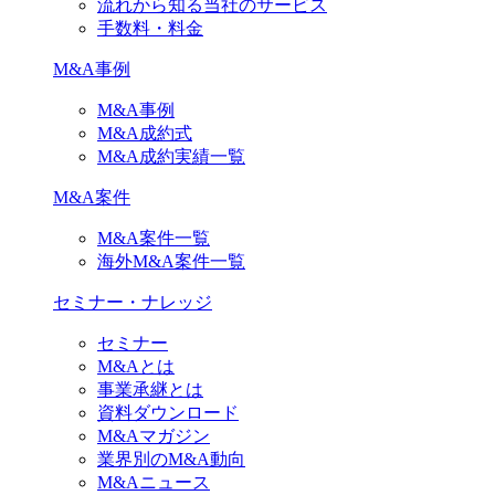
流れから知る当社のサービス
手数料・料金
M&A事例
M&A事例
M&A成約式
M&A成約実績一覧
M&A案件
M&A案件一覧
海外M&A案件一覧
セミナー・ナレッジ
セミナー
M&Aとは
事業承継とは
資料ダウンロード
M&Aマガジン
業界別のM&A動向
M&Aニュース