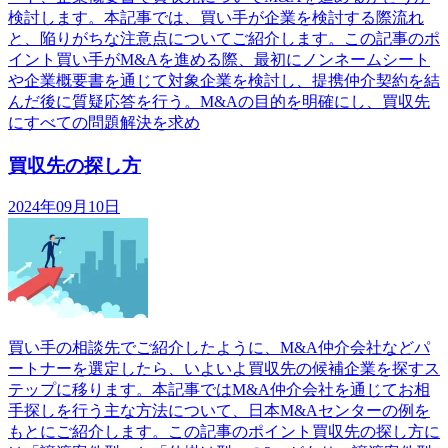
検討します。本記事では、買い手が企業を検討する際流れ
と、陥りがちな注意点についてご紹介します。この記事のポ
イント買い手がM&Aを進める際、最初にノンネームシート
や企業概要書を通じて対象企業を検討し、提携仲介契約を結
んだ後に質疑応答を行う。M&Aの目的を明確にし、買収先
にすべての問題解決を求め
買収先の探し方
2024年09月10日
買い手の相談先でご紹介したように、M&A仲介会社などパ
ートナーを選定したら、いよいよ買収先の候補企業を探すス
テップに移ります。本記事ではM&A仲介会社を通じてお相
手探しを行う主な方法について、日本M&Aセンターの例を
もとにご紹介します。この記事のポイント買収先の探し方に