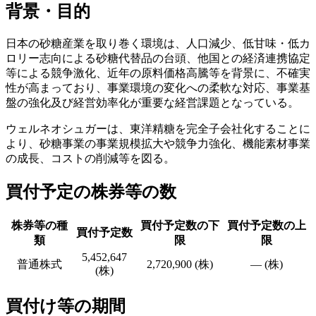
背景・目的
日本の砂糖産業を取り巻く環境は、人口減少、低甘味・低カ
ロリー志向による砂糖代替品の台頭、他国との経済連携協定
等による競争激化、近年の原料価格高騰等を背景に、不確実
性が高まっており、事業環境の変化への柔軟な対応、事業基
盤の強化及び経営効率化が重要な経営課題となっている。
ウェルネオシュガーは、東洋精糖を完全子会社化することに
より、砂糖事業の事業規模拡大や競争力強化、機能素材事業
の成長、コストの削減等を図る。
買付予定の株券等の数
株券等の種
買付予定数の下
買付予定数の上
買付予定数
類
限
限
5,452,647
普通株式
2,720,900 (株)
― (株)
(株)
買付け等の期間