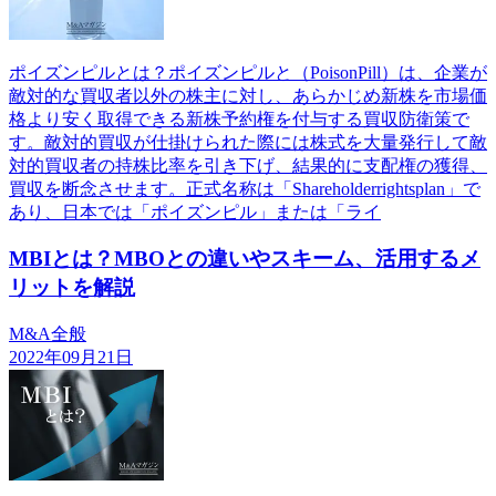
ポイズンピルとは？ポイズンピルと（PoisonPill）は、企業が
敵対的な買収者以外の株主に対し、あらかじめ新株を市場価
格より安く取得できる新株予約権を付与する買収防衛策で
す。敵対的買収が仕掛けられた際には株式を大量発行して敵
対的買収者の持株比率を引き下げ、結果的に支配権の獲得、
買収を断念させます。正式名称は「Shareholderrightsplan」で
あり、日本では「ポイズンピル」または「ライ
MBIとは？MBOとの違いやスキーム、活用するメ
リットを解説
M&A全般
2022年09月21日