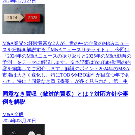
2024年12月23日
M&A業界の経験豊富な2人が、世の中の企業のM&Aニュー
スを紐解き解説する「M&Aニュースサテライト」。今回は
「2024年のM&Aニュースの振り返りと2025年のM&A動向の
予測」をテーマに解説します。※本記事はYouTube動画の内
容を編集してご紹介します。解説のポイント2024年のM&A
市場は大きく変化し、特にTOBやMBO案件が目立つ年であ
った。特に「同意なき買収提案」が多く見られた。第一生
同意なき買収（敵対的買収）とは？対応方針や事
例を解説
M&A全般
2024年08月20日