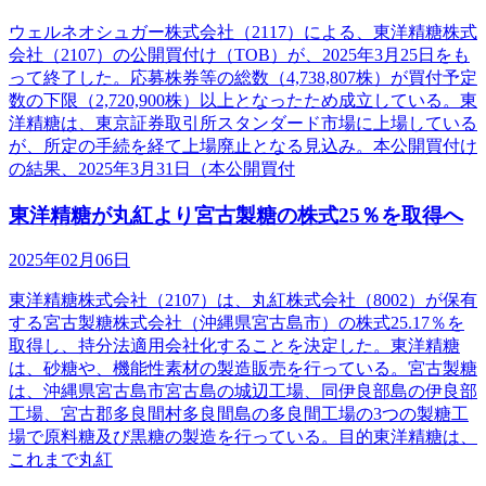
ウェルネオシュガー株式会社（2117）による、東洋精糖株式
会社（2107）の公開買付け（TOB）が、2025年3月25日をも
って終了した。応募株券等の総数（4,738,807株）が買付予定
数の下限（2,720,900株）以上となったため成立している。東
洋精糖は、東京証券取引所スタンダード市場に上場している
が、所定の手続を経て上場廃止となる見込み。本公開買付け
の結果、2025年3月31日（本公開買付
東洋精糖が丸紅より宮古製糖の株式25％を取得へ
2025年02月06日
東洋精糖株式会社（2107）は、丸紅株式会社（8002）が保有
する宮古製糖株式会社（沖縄県宮古島市）の株式25.17％を
取得し、持分法適用会社化することを決定した。東洋精糖
は、砂糖や、機能性素材の製造販売を行っている。宮古製糖
は、沖縄県宮古島市宮古島の城辺工場、同伊良部島の伊良部
工場、宮古郡多良間村多良間島の多良間工場の3つの製糖工
場で原料糖及び黒糖の製造を行っている。目的東洋精糖は、
これまで丸紅