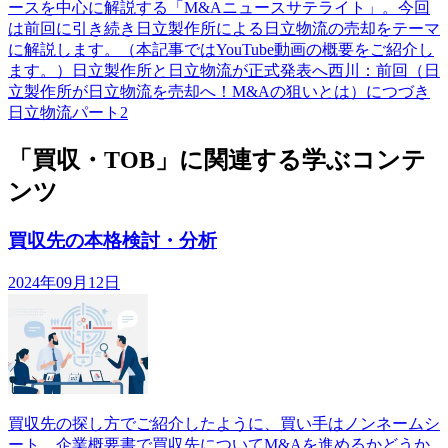
ースを中心に解説する「M&Aニュースサテライト」。今回
は前回に引き続き日立製作所による日立物流の売却をテーマ
に解説します。（本記事ではYouTube動画の概要をご紹介し
ます。）日立製作所と日立物流が正式発表へ西川：前回（日
立製作所が日立物流を売却へ！M&Aの狙いとは）につづき
日立物流パート2
「買収・TOB」に関連する学ぶコンテ
ンツ
買収先の本格検討・分析
2024年09月12日
買収先の探し方でご紹介したように、買い手はノンネームシ
ート、企業概要書で買収先についてM&Aを進めるかどうか