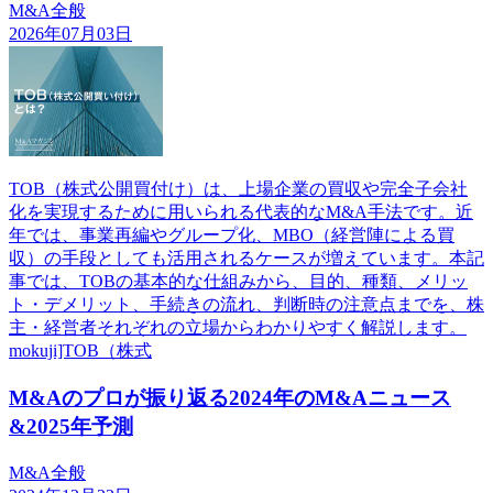
M&A全般
2026年07月03日
TOB（株式公開買付け）は、上場企業の買収や完全子会社
化を実現するために用いられる代表的なM&A手法です。近
年では、事業再編やグループ化、MBO（経営陣による買
収）の手段としても活用されるケースが増えています。本記
事では、TOBの基本的な仕組みから、目的、種類、メリッ
ト・デメリット、手続きの流れ、判断時の注意点までを、株
主・経営者それぞれの立場からわかりやすく解説します。
mokuji]TOB（株式
M&Aのプロが振り返る2024年のM&Aニュース
&2025年予測
M&A全般