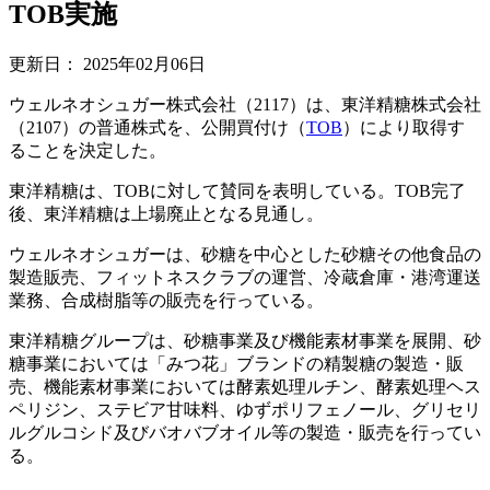
TOB実施
更新日：
2025年02月06日
ウェルネオシュガー株式会社（2117）は、東洋精糖株式会社
（2107）の普通株式を、公開買付け（
TOB
）により取得す
ることを決定した。
東洋精糖は、TOBに対して賛同を表明している。TOB完了
後、東洋精糖は上場廃止となる見通し。
ウェルネオシュガーは、砂糖を中心とした砂糖その他食品の
製造販売、フィットネスクラブの運営、冷蔵倉庫・港湾運送
業務、合成樹脂等の販売を行っている。
東洋精糖グループは、砂糖事業及び機能素材事業を展開、砂
糖事業においては「みつ花」ブランドの精製糖の製造・販
売、機能素材事業においては酵素処理ルチン、酵素処理ヘス
ペリジン、ステビア甘味料、ゆずポリフェノール、グリセリ
ルグルコシド及びバオバブオイル等の製造・販売を行ってい
る。