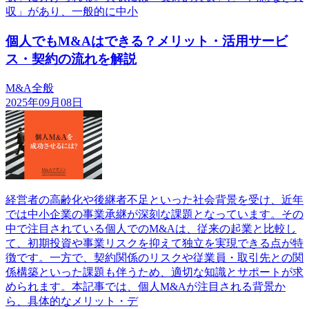
収」があり、一般的に中小
個人でもM&Aはできる？メリット・活用サービ
ス・契約の流れを解説
M&A全般
2025年09月08日
経営者の高齢化や後継者不足といった社会背景を受け、近年
では中小企業の事業承継が深刻な課題となっています。その
中で注目されている個人でのM&Aは、従来の起業と比較し
て、初期投資や事業リスクを抑えて独立を実現できる点が特
徴です。一方で、契約関係のリスクや従業員・取引先との関
係構築といった課題も伴うため、適切な知識とサポートが求
められます。本記事では、個人M&Aが注目される背景か
ら、具体的なメリット・デ