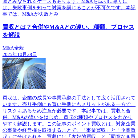
敗とみなされるケースもあります。M&Aを成功に導くに
は、失敗事例を知って対策を講じることが不可欠です。本記
事では、M&Aが失敗とみ
買収とは？合併やM&Aとの違い、種類、プロセス
を解説
M&A全般
2025年10月28日
買収は、企業の成長や事業承継の手法として広く活用されて
います。売り手側にも買い手側にもメリットがある一方で、
リスクもあるため注意が必要です。本記事では、買収と合
併、M&Aの違いをはじめ、買収の種類やプロセスをわかり
やすく解説します。この記事のポイント買収とは、対象企業
の事業や経営権を取得することで、「事業買収」と「企業買
収」に分けられる。買収には「友好的買収」と「同意なき買