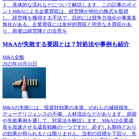
ト、具体的な流れなどについて解説します。この記事のポイ
ントM&Aによる企業買収は、経営陣が他社の株式を取得
し、経営権を獲得する手法で、目的には競争力強化や事業多
角化がある。企業買収には友好的買収と同意なき買収があ
り、前者は経営陣との合意を
M&Aが失敗する要因とは？対処法や事例も紹介
M&A全般
2025年10月31日
M&Aの失敗には、投資対効果の未達、のれんの減損損失、
デューデリジェンスの不備、人材流出などがあります。原因
や失敗事例を通して、対策法を解説します。M&Aは企業成
長を加速させる成長戦略の一つですが、必ずしも期待どおり
の効果が得られるとは限りません。当初の目標を下回り、失