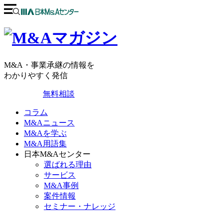
M&A・事業承継の情報を
わかりやすく発信
無料相談
コラム
M&Aニュース
M&Aを学ぶ
M&A用語集
日本M&Aセンター
選ばれる理由
サービス
M&A事例
案件情報
セミナー・ナレッジ