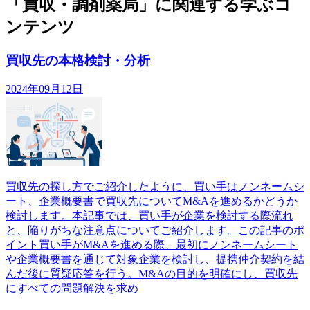
「買収・調剤薬局」に関連する学ぶコ
ンテンツ
買収先の本格検討・分析
2024年09月12日
買収先の探し方でご紹介したように、買い手はノンネームシ
ート、企業概要書で買収先についてM&Aを進めるかどうか
検討します。本記事では、買い手が企業を検討する際流れ
と、陥りがちな注意点についてご紹介します。この記事のポ
イント買い手がM&Aを進める際、最初にノンネームシート
や企業概要書を通じて対象企業を検討し、提携仲介契約を結
んだ後に質疑応答を行う。M&Aの目的を明確にし、買収先
にすべての問題解決を求め