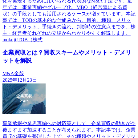
化を実現するために用いられる代表的なM&A手法です。近
年では、事業再編やグループ化、MBO（経営陣による買
収）の手段としても活用されるケースが増えています。本記
事では、TOBの基本的な仕組みから、目的、種類、メリッ
ト・デメリット、手続きの流れ、判断時の注意点までを、株
主・経営者それぞれの立場からわかりやすく解説します。
mokuji]TOB（株式
企業買収とは？買収スキームやメリット・デメリ
ットを解説
M&A全般
2025年12月23日
事業承継や業界再編への対応策として、企業買収の動きが今
後ますます加速することが考えられます。本記事では、企業
買収の基礎を整理した上で、その種類やメリット・デメリッ