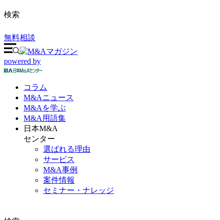
検索
無料相談
powered by
コラム
M&A
ニュース
M&Aを
学ぶ
M&A
用語集
日本M&A
センター
選ばれる理由
サービス
M&A事例
案件情報
セミナー・ナレッジ