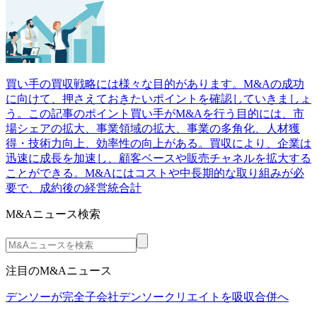
買い手の買収戦略には様々な目的があります。M&Aの成功
に向けて、押さえておきたいポイントを確認していきましょ
う。この記事のポイント買い手がM&Aを行う目的には、市
場シェアの拡大、事業領域の拡大、事業の多角化、人材獲
得・技術力向上、効率性の向上がある。買収により、企業は
迅速に成長を加速し、顧客ベースや販売チャネルを拡大する
ことができる。M&Aにはコストや中長期的な取り組みが必
要で、成約後の経営統合計
M&Aニュース検索
注目のM&Aニュース
デンソーが完全子会社デンソークリエイトを吸収合併へ