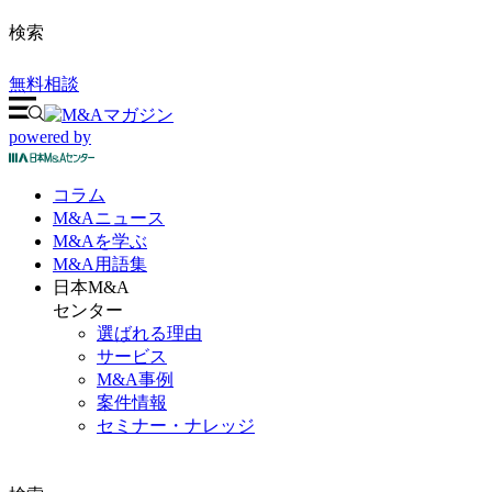
検索
無料相談
powered by
コラム
M&A
ニュース
M&Aを
学ぶ
M&A
用語集
日本M&A
センター
選ばれる理由
サービス
M&A事例
案件情報
セミナー・ナレッジ