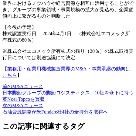
業界におけるノウハウや経営資源を相互に活用することがで
き、グループの事業領域・事業規模の拡大が見込め、企業価
値向上に繋がるものと判断した。
【今後の予定】
株式譲渡実行日 2024年4月1日 （株式会社エコメック所
有株式の80％）
※株式会社エコメック所有株式の残り（20％）の株式取得実
行日については別途協議にて決定
【
業務用・産業用機械製造業界のM&A・事業承継の動向は
こちら
】
前のM&Aニュース
日本郵船グループの郵船ロジスティクス、10社を傘下に持つ
英Noel Topcoを買収
次のM&Aニュース
石油資源開発が米Fundare社4社の全持分を取得へ
この記事に関連するタグ