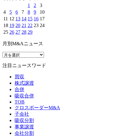
1
2
3
4
5
6
7
8
9
10
11
12
13
14
15
16
17
18
19
20
21
22
23
24
25
26
27
28
29
月別M&Aニュース
注目ニュースワード
買収
株式譲渡
合併
吸収合併
TOB
クロスボーダーM&A
子会社
吸収分割
事業譲渡
会社分割