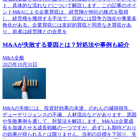
ト、具体的な流れなどについて解説します。この記事のポイ
ントM&Aによる企業買収は、経営陣が他社の株式を取得
し、経営権を獲得する手法で、目的には競争力強化や事業多
角化がある。企業買収には友好的買収と同意なき買収があ
り、前者は経営陣との合意を
M&Aが失敗する要因とは？対処法や事例も紹介
M&A全般
2025年10月31日
M&Aの失敗には、投資対効果の未達、のれんの減損損失、
デューデリジェンスの不備、人材流出などがあります。原因
や失敗事例を通して、対策法を解説します。M&Aは企業成
長を加速させる成長戦略の一つですが、必ずしも期待どおり
の効果が得られるとは限りません。当初の目標を下回り、失