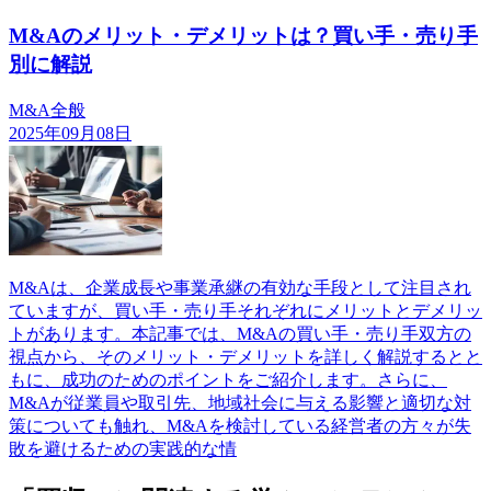
M&Aのメリット・デメリットは？買い手・売り手
別に解説
M&A全般
2025年09月08日
M&Aは、企業成長や事業承継の有効な手段として注目され
ていますが、買い手・売り手それぞれにメリットとデメリッ
トがあります。本記事では、M&Aの買い手・売り手双方の
視点から、そのメリット・デメリットを詳しく解説するとと
もに、成功のためのポイントをご紹介します。さらに、
M&Aが従業員や取引先、地域社会に与える影響と適切な対
策についても触れ、M&Aを検討している経営者の方々が失
敗を避けるための実践的な情