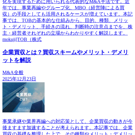
化を実現するために用いられる代表的なM&A手法です。近
年では、事業再編やグループ化、MBO（経営陣による買
収）の手段としても活用されるケースが増えています。本記
事では、TOBの基本的な仕組みから、目的、種類、メリッ
ト・デメリット、手続きの流れ、判断時の注意点までを、株
主・経営者それぞれの立場からわかりやすく解説します。
mokuji]TOB（株式
企業買収とは？買収スキームやメリット・デメリ
ットを解説
M&A全般
2025年12月23日
事業承継や業界再編への対応策として、企業買収の動きが今
後ますます加速することが考えられます。本記事では、企業
買収の基礎を整理した上で、その種類やメリット・デメリッ