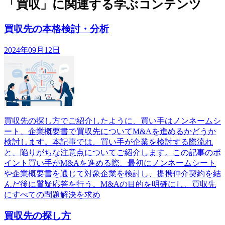
「買収」に関連する学ぶコンテンツ
買収先の本格検討・分析
2024年09月12日
買収先の探し方でご紹介したように、買い手はノンネームシ
ート、企業概要書で買収先についてM&Aを進めるかどうか
検討します。本記事では、買い手が企業を検討する際流れ
と、陥りがちな注意点についてご紹介します。この記事のポ
イント買い手がM&Aを進める際、最初にノンネームシート
や企業概要書を通じて対象企業を検討し、提携仲介契約を結
んだ後に質疑応答を行う。M&Aの目的を明確にし、買収先
にすべての問題解決を求め
買収先の探し方