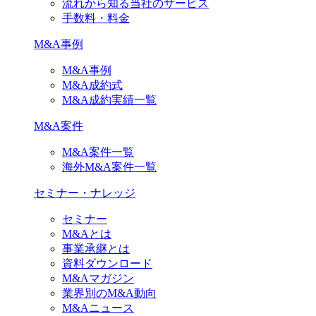
流れから知る当社のサービス
手数料・料金
M&A事例
M&A事例
M&A成約式
M&A成約実績一覧
M&A案件
M&A案件一覧
海外M&A案件一覧
セミナー・ナレッジ
セミナー
M&Aとは
事業承継とは
資料ダウンロード
M&Aマガジン
業界別のM&A動向
M&Aニュース