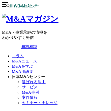
M&A・事業承継の情報を
わかりやすく発信
無料相談
コラム
M&Aニュース
M&Aを学ぶ
M&A用語集
日本M&Aセンター
選ばれる理由
サービス
M&A事例
案件情報
セミナー・ナレッジ