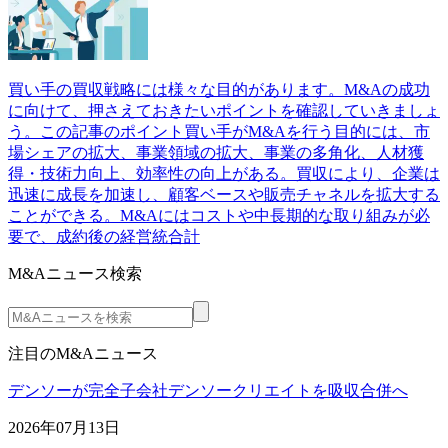
買い手の買収戦略には様々な目的があります。M&Aの成功
に向けて、押さえておきたいポイントを確認していきましょ
う。この記事のポイント買い手がM&Aを行う目的には、市
場シェアの拡大、事業領域の拡大、事業の多角化、人材獲
得・技術力向上、効率性の向上がある。買収により、企業は
迅速に成長を加速し、顧客ベースや販売チャネルを拡大する
ことができる。M&Aにはコストや中長期的な取り組みが必
要で、成約後の経営統合計
M&Aニュース検索
注目のM&Aニュース
デンソーが完全子会社デンソークリエイトを吸収合併へ
2026年07月13日