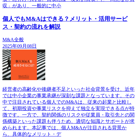
収」があり、一般的に中小
個人でもM&Aはできる？メリット・活用サービ
ス・契約の流れを解説
M&A全般
2025年09月08日
経営者の高齢化や後継者不足といった社会背景を受け、近年
では中小企業の事業承継が深刻な課題となっています。その
中で注目されている個人でのM&Aは、従来の起業と比較し
て、初期投資や事業リスクを抑えて独立を実現できる点が特
徴です。一方で、契約関係のリスクや従業員・取引先との関
係構築といった課題も伴うため、適切な知識とサポートが求
められます。本記事では、個人M&Aが注目される背景か
ら、具体的なメリット・デ