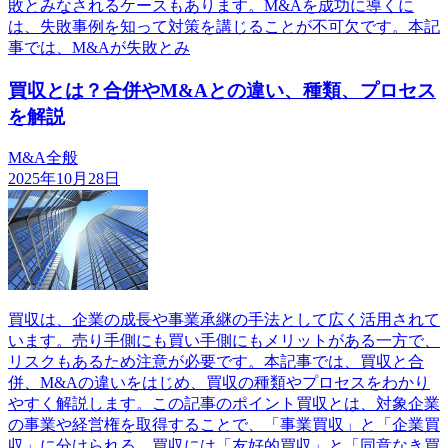
敗とみなされるケースもあります。M&Aを成功に導くに
は、失敗事例を知って対策を講じることが不可欠です。本記
事では、M&Aが失敗とみ
買収とは？合併やM&Aとの違い、種類、プロセス
を解説
M&A全般
2025年10月28日
買収は、企業の成長や事業承継の手法として広く活用されて
います。売り手側にも買い手側にもメリットがある一方で、
リスクもあるため注意が必要です。本記事では、買収と合
併、M&Aの違いをはじめ、買収の種類やプロセスをわかり
やすく解説します。この記事のポイント買収とは、対象企業
の事業や経営権を取得することで、「事業買収」と「企業買
収」に分けられる。買収には「友好的買収」と「同意なき買