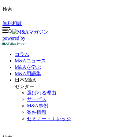
検索
無料相談
powered by
コラム
M&A
ニュース
M&Aを
学ぶ
M&A
用語集
日本M&A
センター
選ばれる理由
サービス
M&A事例
案件情報
セミナー・ナレッジ