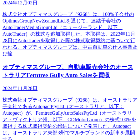
2024年12月02日
株式会社オプティマスグループ（9268）は、100%子会社の
OptimusGroupNewZealandLtd.を通じて、連結子会社の
AutoTraderMediaGroupLtd（ニュージーランド、以下：
AutoTrader）の株式を追加取得した。本取得は、2023年11月
28日にAutoTraderを取得した際の株式取得契約に基づいて行
われる。オプティマスグループは、中古自動車の仕入事業及
び輸
オプティマスグループ、自動車販売会社のオース
トラリアFerntree Gully Auto Salesを買収
2024年11月28日
株式会社オプティマスグループ（9268）は、オーストラリア
子会社であるAutopactPtyLtd（オーストラリア、以下：
Autopact）が、FerntreeGullyAutoSalesPtyLtd（オーストラリ
ア・ヴィクトリア州、以下：CDMotorGroup）の株式100%を
取得する株式取得契約の締結について発表した。Autopact
は、オーストラリア東部3州でマルチブランドの新車を展開
する