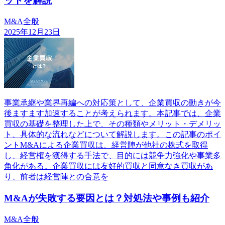
ットを解説
M&A全般
2025年12月23日
事業承継や業界再編への対応策として、企業買収の動きが今
後ますます加速することが考えられます。本記事では、企業
買収の基礎を整理した上で、その種類やメリット・デメリッ
ト、具体的な流れなどについて解説します。この記事のポイ
ントM&Aによる企業買収は、経営陣が他社の株式を取得
し、経営権を獲得する手法で、目的には競争力強化や事業多
角化がある。企業買収には友好的買収と同意なき買収があ
り、前者は経営陣との合意を
M&Aが失敗する要因とは？対処法や事例も紹介
M&A全般