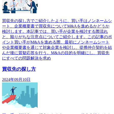
買収先の探し方でご紹介したように、買い手はノンネームシ
ート、企業概要書で買収先についてM&Aを進めるかどうか
検討します。本記事では、買い手が企業を検討する際流れ
と、陥りがちな注意点についてご紹介します。この記事のポ
イント買い手がM&Aを進める際、最初にノンネームシート
や企業概要書を通じて対象企業を検討し、提携仲介契約を結
んだ後に質疑応答を行う。M&Aの目的を明確にし、買収先
にすべての問題解決を求め
買収先の探し方
2024年09月10日