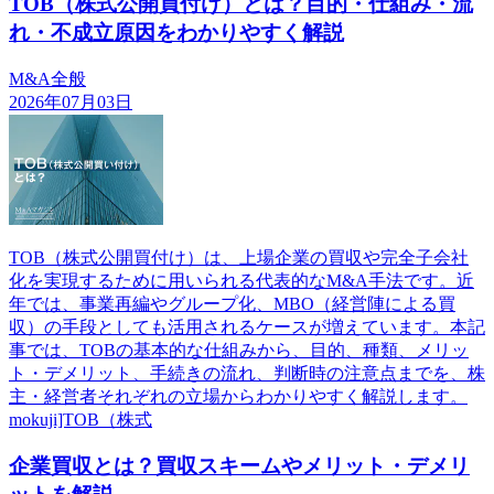
TOB（株式公開買付け）とは？目的・仕組み・流
れ・不成立原因をわかりやすく解説
M&A全般
2026年07月03日
TOB（株式公開買付け）は、上場企業の買収や完全子会社
化を実現するために用いられる代表的なM&A手法です。近
年では、事業再編やグループ化、MBO（経営陣による買
収）の手段としても活用されるケースが増えています。本記
事では、TOBの基本的な仕組みから、目的、種類、メリッ
ト・デメリット、手続きの流れ、判断時の注意点までを、株
主・経営者それぞれの立場からわかりやすく解説します。
mokuji]TOB（株式
企業買収とは？買収スキームやメリット・デメリ