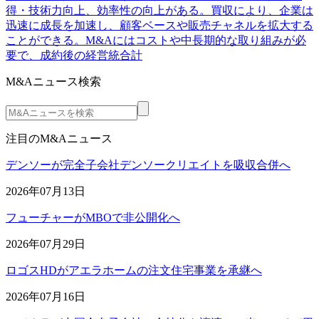
得・技術力向上、効率性の向上がある。買収により、企業は
迅速に成長を加速し、顧客ベースや販売チャネルを拡大する
ことができる。M&Aにはコストや中長期的な取り組みが必
要で、成約後の経営統合計
M&Aニュース検索
注目のM&Aニュース
デンソーが完全子会社デンソークリエイトを吸収合併へ
2026年07月13日
フューチャーがMBOで非公開化へ
2026年07月29日
ロゴスHDがアエラホームの注文住宅事業を承継へ
2026年07月16日