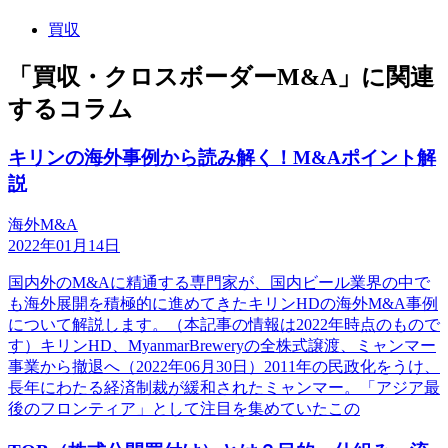
買収
「買収・クロスボーダーM&A」に関連
するコラム
キリンの海外事例から読み解く！M&Aポイント解
説
海外M&A
2022年01月14日
国内外のM&Aに精通する専門家が、国内ビール業界の中で
も海外展開を積極的に進めてきたキリンHDの海外M&A事例
について解説します。（本記事の情報は2022年時点のもので
す）キリンHD、MyanmarBreweryの全株式譲渡、ミャンマー
事業から撤退へ（2022年06月30日）2011年の民政化をうけ、
長年にわたる経済制裁が緩和されたミャンマー。「アジア最
後のフロンティア」として注目を集めていたこの