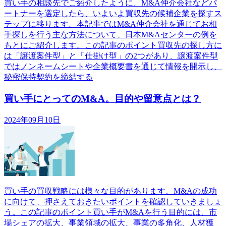
買い手の相談先でご紹介したように、M&A仲介会社などパ
ートナーを選定したら、いよいよ買収先の候補企業を探すス
テップに移ります。本記事ではM&A仲介会社を通じてお相
手探しを行う主な方法について、日本M&Aセンターの例を
もとにご紹介します。この記事のポイント買収先の探し方に
は「譲渡案件型」と「仕掛け型」の2つがあり、譲渡案件型
ではノンネームシートや企業概要書を通じて情報を開示し、
秘密保持契約を締結する
買い手にとってのM&A。目的や留意点とは？
2024年09月10日
買い手の買収戦略には様々な目的があります。M&Aの成功
に向けて、押さえておきたいポイントを確認していきましょ
う。この記事のポイント買い手がM&Aを行う目的には、市
場シェアの拡大、事業領域の拡大、事業の多角化、人材獲