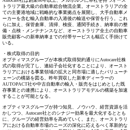
Autocare社は創業60年以上、メルボルンに本社を持つオース
トラリア最大級の自動車総合物流企業。オーストラリアの全
ての主要港地域に戦略的な事業拠点を展開し、大手自動車メ
ーカーを含む輸入自動車の入港後の輸送や保管を行う。これ
らに加え、保管倉庫、清掃、検疫、通関手続き、納車前の整
備・点検・メンテナンスなど、オーストラリア全土の自動車
販売顧客への新車納車までの付帯サービスも幅広く手掛けて
いる。
・株式取得の目的
オプティマスグループが本株式取得契約通りにAutocare社株
式の取得が完了し、連結子会社化することにより、オースト
ラリアにおける事業領域の拡大と同市場に適したバリューチ
ェーンの構築を図る。昨年買収した新車ディーラーの
AUTOPACT社や中古自動車の輸入・販売をはじめとした既
存事業との連携により、オーストラリアモデルの構築を加速
することが可能となる。
オプティマスグループが持つ知見、ノウハウ、経営資源を活
かしつつ、Autocare社とのシナジー効果を最大化するととも
に、グループの経営効率を高めていく。また、オーストラリ
アにおける自動車市場のニーズの深化に応えるべく革新的な