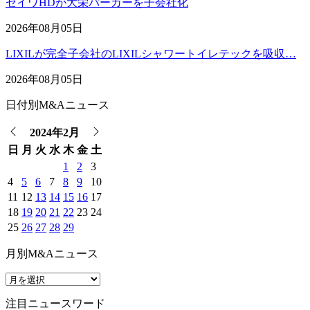
セイワHDが大栄パーカーを子会社化
2026年08月05日
LIXILが完全子会社のLIXILシャワートイレテックを吸収…
2026年08月05日
日付別M&Aニュース
2024年2月
日
月
火
水
木
金
土
1
2
3
4
5
6
7
8
9
10
11
12
13
14
15
16
17
18
19
20
21
22
23
24
25
26
27
28
29
月別M&Aニュース
注目ニュースワード