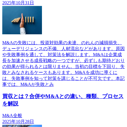
2025年10月31日
M&Aの失敗には、投資対効果の未達、のれんの減損損失、
デューデリジェンスの不備、人材流出などがあります。原因
や失敗事例を通して、対策法を解説します。M&Aは企業成
長を加速させる成長戦略の一つですが、必ずしも期待どおり
の効果が得られるとは限りません。当初の目標を下回り、失
敗とみなされるケースもあります。M&Aを成功に導くに
は、失敗事例を知って対策を講じることが不可欠です。本記
事では、M&Aが失敗とみ
買収とは？合併やM&Aとの違い、種類、プロセス
を解説
M&A全般
2025年10月28日