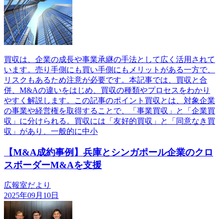
買収は、企業の成長や事業承継の手法として広く活用されて
います。売り手側にも買い手側にもメリットがある一方で、
リスクもあるため注意が必要です。本記事では、買収と合
併、M&Aの違いをはじめ、買収の種類やプロセスをわかり
やすく解説します。この記事のポイント買収とは、対象企業
の事業や経営権を取得することで、「事業買収」と「企業買
収」に分けられる。買収には「友好的買収」と「同意なき買
収」があり、一般的に中小
【M&A成約事例】兵庫とシンガポール企業のクロ
スボーダーM&Aを支援
広報室だより
2025年09月10日