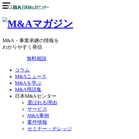
M&A・事業承継の情報を
わかりやすく発信
無料相談
コラム
M&Aニュース
M&Aを学ぶ
M&A用語集
日本M&Aセンター
選ばれる理由
サービス
M&A事例
案件情報
セミナー・ナレッジ