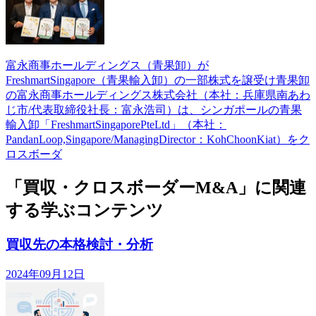
富永商事ホールディングス（青果卸）が
FreshmartSingapore（青果輸入卸）の一部株式を譲受け青果卸
の富永商事ホールディングス株式会社（本社：兵庫県南あわ
じ市/代表取締役社長：富永浩司）は、シンガポールの青果
輸入卸「FreshmartSingaporePteLtd」（本社：
PandanLoop,Singapore/ManagingDirector：KohChoonKiat）をク
ロスボーダ
「買収・クロスボーダーM&A」に関連
する学ぶコンテンツ
買収先の本格検討・分析
2024年09月12日