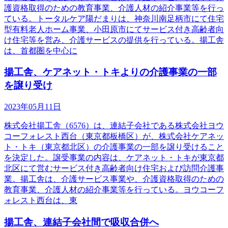
護資格取得のための教育事業、介護人材の紹介事業等を行っ
ている。トータルケア陽だまりは、神奈川南足柄市にて住宅
型有料老人ホーム事業、小田原市にてサービス付き高齢者向
け住宅等を営み、介護サービスの提供を行っている。揚工舎
は、首都圏を中心に
揚工舎、ケアネット・トキよりの介護事業の一部
を譲り受け
2023年05月11日
株式会社揚工舎（6576）は、連結子会社である株式会社ヨウ
コーフォレスト西台（東京都板橋区）が、株式会社ケアネッ
ト・トキ（東京都北区）の介護事業の一部を譲り受けること
を決定した。譲受事業の内容は、ケアネット・トキが東京都
北区にて営むサービス付き高齢者向け住宅および訪問介護事
業。揚工舎は、介護サービス事業や、介護資格取得のための
教育事業、介護人材の紹介事業等を行っている。ヨウコーフ
ォレスト西台は、東
揚工舎、連結子会社間で吸収合併へ