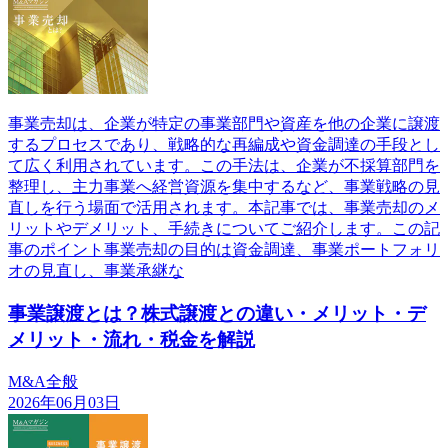
事業売却は、企業が特定の事業部門や資産を他の企業に譲渡
するプロセスであり、戦略的な再編成や資金調達の手段とし
て広く利用されています。この手法は、企業が不採算部門を
整理し、主力事業へ経営資源を集中するなど、事業戦略の見
直しを行う場面で活用されます。本記事では、事業売却のメ
リットやデメリット、手続きについてご紹介します。この記
事のポイント事業売却の目的は資金調達、事業ポートフォリ
オの見直し、事業承継な
事業譲渡とは？株式譲渡との違い・メリット・デ
メリット・流れ・税金を解説
M&A全般
2026年06月03日