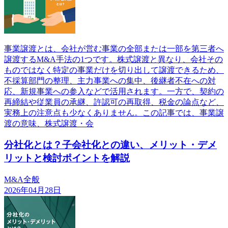
事業譲渡とは、会社が営む事業の全部または一部を第三者へ
譲渡するM&A手法の1つです。株式譲渡と異なり、会社その
ものではなく特定の事業だけを切り出して譲渡できるため、
不採算部門の整理、主力事業への集中、後継者不在への対
応、新規事業への参入などで活用されます。一方で、契約の
再締結や従業員の承継、許認可の再取得、税金の論点など、
実務上の注意点も少なくありません。この記事では、事業譲
渡の意味、株式譲渡・会
分社化とは？子会社化との違い、メリット・デメ
リットと検討ポイントを解説
M&A全般
2026年04月28日