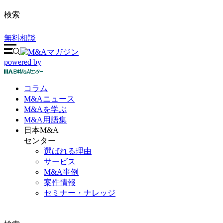
検索
無料相談
powered by
コラム
M&A
ニュース
M&Aを
学ぶ
M&A
用語集
日本M&A
センター
選ばれる理由
サービス
M&A事例
案件情報
セミナー・ナレッジ