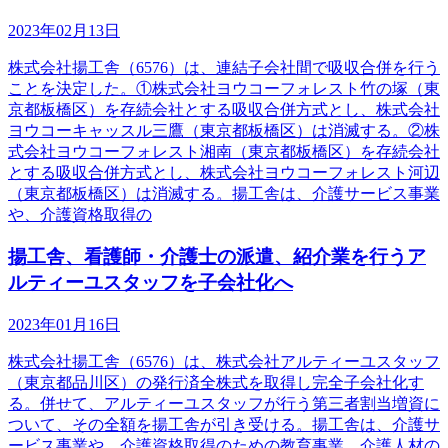
2023年02月13日
株式会社揚工舎（6576）は、連結子会社間で吸収合併を行う
ことを決定した。①株式会社ヨウコーフォレスト竹の塚（東
京都板橋区）を存続会社とする吸収合併方式とし、株式会社
ヨウコーキャッスル三鷹（東京都板橋区）は消滅する。②株
式会社ヨウコーフォレスト湘南（東京都板橋区）を存続会社
とする吸収合併方式とし、株式会社ヨウコーフォレスト河辺
（東京都板橋区）は消滅する。揚工舎は、介護サービス事業
や、介護資格取得の
揚工舎、看護師・介護士の派遣、紹介業を行うア
ルティーユスタッフを子会社化へ
2023年01月16日
株式会社揚工舎（6576）は、株式会社アルティーユスタッフ
（東京都品川区）の発行済全株式を取得し完全子会社化す
る。併せて、アルティーユスタッフが行う第三者割当増資に
ついて、その全額を揚工舎が引き受ける。揚工舎は、介護サ
ービス事業や、介護資格取得のための教育事業、介護人材の