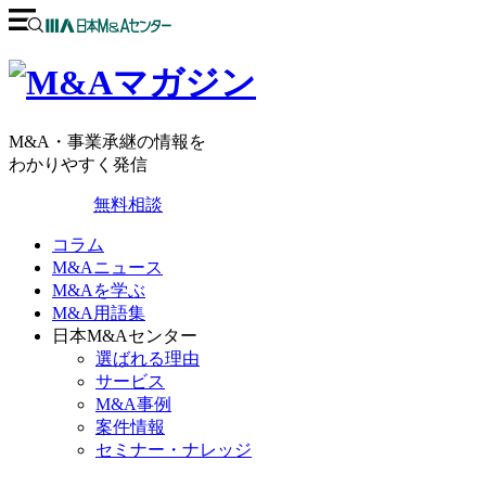
M&A・事業承継の情報を
わかりやすく発信
無料相談
コラム
M&Aニュース
M&Aを学ぶ
M&A用語集
日本M&Aセンター
選ばれる理由
サービス
M&A事例
案件情報
セミナー・ナレッジ