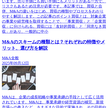
います。売り手側にも買い手側にもメリットがある一方で、
リスクもあるため注意が必要です。本記事では、買収と合
併、M&Aの違いをはじめ、買収の種類やプロセスをわかり
やすく解説します。この記事のポイント買収とは、対象企業
の事業や経営権を取得することで、「事業買収」と「企業買
収」に分けられる。買収には「友好的買収」と「同意なき買
収」があり、一般的に中小
M&Aのスキームの種類とは？それぞれの特徴やメ
リット、選び方を解説
M&A全般
2025年09月12日
M&Aは、企業の成長戦略や事業承継の手段として広く活用
されています。M&Aは、事業承継や経営資源の補完、新規
市場への参入など、さまざまな目的で実施され、その目的や