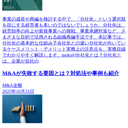
事業の成長や再編を検討する中で、「分社化」という選択肢
を目にする経営者も多いのではないでしょうか。分社化は、
経営効率の向上や新規事業への挑戦、事業承継対策など、さ
まざまな目的で活用される組織再編手法です。本記事では、
分社化の基本的な仕組み子会社化との違い分社化が向いてい
るケースメリット・デメリット実務上の注意点を、実務目線
でわかりやすく解説します。mokuji]分社化とは？分社化と
は、企業が自社の
M&Aが失敗する要因とは？対処法や事例も紹介
M&A全般
2025年10月31日