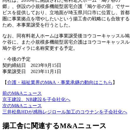
同社は、2010年に開設された有料老人ホーム「鳩ケ谷の
郷」、併設の小規模多機能型居宅介護「鳩ケ谷の宿」でサー
ビスを提供しており、立地面が埼玉県川口市に位置し、首都
圏に事業拠点を増やしたいという揚工舎の戦略にも合致する
ため、本事業譲受を行うとした。
なお、同有料老人ホームは事業譲受後ヨウコーキャッスル鳩
ケ谷に、また小規模多機能型居宅介護はヨウコーキャッスル
鳩ケ谷ヴィラに名称変更する予定。
・今後の予定
契約締結日 2023年9月15日
事業譲受日 2023年11月1日
【
介護・福祉業界のM&A・事業承継の動向はこちら
】
前のM&Aニュース
京王建設、NB建設を子会社化へ
次のM&Aニュース
三井松島HDが感熱レジロール加工のコウナンを子会社化へ
揚工舎に関連するM&Aニュース