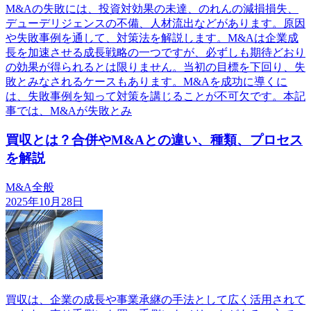
M&Aの失敗には、投資対効果の未達、のれんの減損損失、
デューデリジェンスの不備、人材流出などがあります。原因
や失敗事例を通して、対策法を解説します。M&Aは企業成
長を加速させる成長戦略の一つですが、必ずしも期待どおり
の効果が得られるとは限りません。当初の目標を下回り、失
敗とみなされるケースもあります。M&Aを成功に導くに
は、失敗事例を知って対策を講じることが不可欠です。本記
事では、M&Aが失敗とみ
買収とは？合併やM&Aとの違い、種類、プロセス
を解説
M&A全般
2025年10月28日
買収は、企業の成長や事業承継の手法として広く活用されて