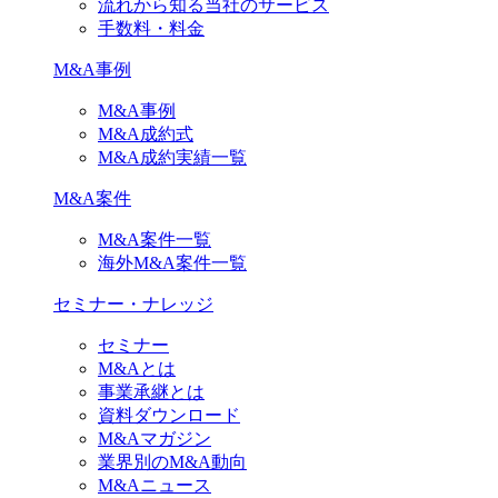
流れから知る当社のサービス
手数料・料金
M&A事例
M&A事例
M&A成約式
M&A成約実績一覧
M&A案件
M&A案件一覧
海外M&A案件一覧
セミナー・ナレッジ
セミナー
M&Aとは
事業承継とは
資料ダウンロード
M&Aマガジン
業界別のM&A動向
M&Aニュース