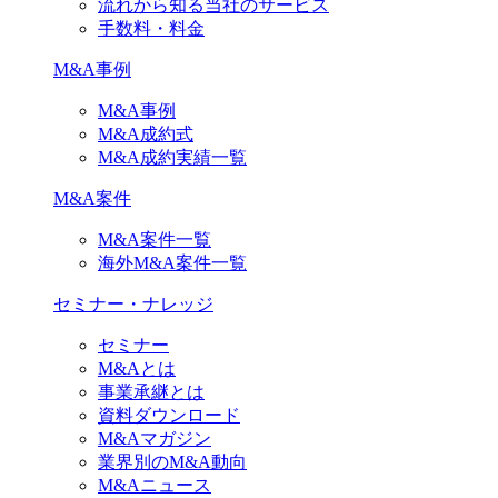
流れから知る当社のサービス
手数料・料金
M&A事例
M&A事例
M&A成約式
M&A成約実績一覧
M&A案件
M&A案件一覧
海外M&A案件一覧
セミナー・ナレッジ
セミナー
M&Aとは
事業承継とは
資料ダウンロード
M&Aマガジン
業界別のM&A動向
M&Aニュース