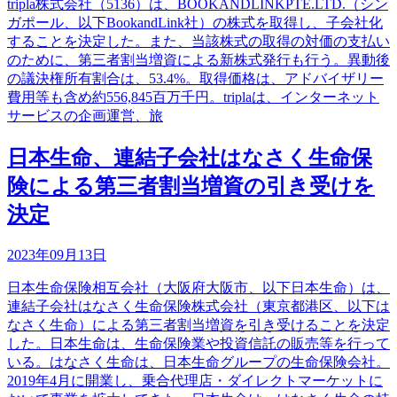
tripla株式会社（5136）は、BOOKANDLINKPTE.LTD.（シン
ガポール、以下BookandLink社）の株式を取得し、子会社化
することを決定した。また、当該株式の取得の対価の支払い
のために、第三者割当増資による新株式発行も行う。異動後
の議決権所有割合は、53.4%。取得価格は、アドバイザリー
費用等も含め約556,845百万千円。triplaは、インターネット
サービスの企画運営、旅
日本生命、連結子会社はなさく生命保
険による第三者割当増資の引き受けを
決定
2023年09月13日
日本生命保険相互会社（大阪府大阪市、以下日本生命）は、
連結子会社はなさく生命保険株式会社（東京都港区、以下は
なさく生命）による第三者割当増資を引き受けることを決定
した。日本生命は、生命保険業や投資信託の販売等を行って
いる。はなさく生命は、日本生命グループの生命保険会社。
2019年4月に開業し、乗合代理店・ダイレクトマーケットに