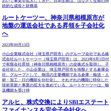
おいて事業を拡大してきた。日本生命は、はなさく生命の持
続的な成長と財務基
ルートケーツー、神奈川県相模原市が
地盤の運送会社である昇領を子会社化
へ
2023年09月13日
小山企業株式会社（埼玉県戸田市）のグループ会社である株
式会社ルートケーツー（埼玉県戸田市）は、2023年9月1日付
で有限会社昇領（神奈川県相模原市）の全株式を取得し、子
会社化した。小山企業は、埼玉県戸田市を地盤とする倉庫会
社。グループとして、物流の主要機能である倉庫・輸送・人
材・加工・ITの機能を分社化し、それぞれの機能に特化した
技術革新と事業の拡大を進めている。ルートケーツーは、輸
送機能を受け持
アルヒ、株式交換によりSBIエステート
ファイナンスを完全子会社化へ