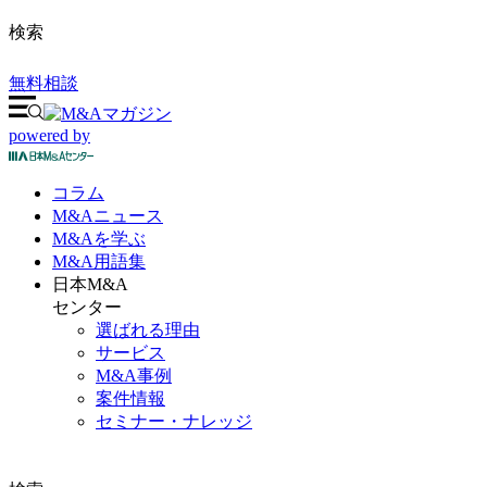
検索
無料相談
powered by
コラム
M&A
ニュース
M&Aを
学ぶ
M&A
用語集
日本M&A
センター
選ばれる理由
サービス
M&A事例
案件情報
セミナー・ナレッジ