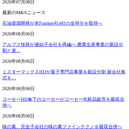
2026年07月08日
最新のM&Aニュース
石油資源開発が米Fundare社4社の全持分を取得へ
2026年08月06日
アルプス技研が連結子会社を再編へ 農業生産事業の新設分
割と派…
2026年08月06日
ミスターマックスHDが菓子専門店事業を新設分割 新会社株
式を…
2026年08月06日
コーセーHD傘下のコーセーがコーセー化粧品販売を吸収合
併へ
2026年08月06日
味の素、完全子会社の味の素ファインテクノを吸収合併へ