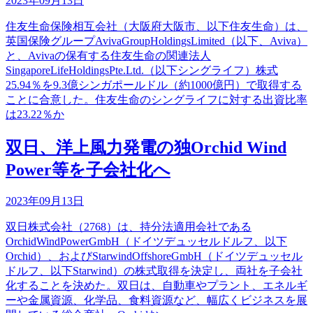
2023年09月13日
住友生命保険相互会社（大阪府大阪市、以下住友生命）は、
英国保険グループAvivaGroupHoldingsLimited（以下、Aviva）
と、Avivaの保有する住友生命の関連法人
SingaporeLifeHoldingsPte.Ltd.（以下シングライフ）株式
25.94％を9.3億シンガポールドル（約1000億円）で取得する
ことに合意した。住友生命のシングライフに対する出資比率
は23.22％か
双日、洋上風力発電の独Orchid Wind
Power等を子会社化へ
2023年09月13日
双日株式会社（2768）は、持分法適用会社である
OrchidWindPowerGmbH（ドイツデュッセルドルフ、以下
Orchid）、およびStarwindOffshoreGmbH（ドイツデュッセル
ドルフ、以下Starwind）の株式取得を決定し、両社を子会社
化することを決めた。双日は、自動車やプラント、エネルギ
ーや金属資源、化学品、食料資源など、幅広くビジネスを展