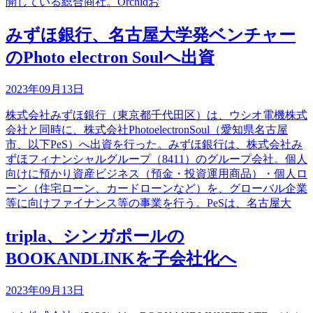
開している総合商社。Orchidお
みずほ銀行、名古屋大学発ベンチャー
のPhoto electron Soulへ出資
2023年09月13日
株式会社みずほ銀行（東京都千代田区）は、ウシオ電機株式
会社と同時に、株式会社PhotoelectronSoul（愛知県名古屋
市、以下PeS）へ出資を行った。みずほ銀行は、株式会社み
ずほフィナンシャルグループ（8411）のグループ会社。個人
向けに預かり資産ビジネス（預金・投資運用商品）・個人ロ
ーン（住宅ローン、カードローンなど）を、グローバル企業
等に向けファイナンス等の事業を行う。PeSは、名古屋大
tripla、シンガポールの
BOOKANDLINKを子会社化へ
2023年09月13日