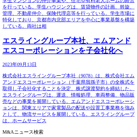
学生マンションの仲介事業や、住宅型有料老人ホームの経営
を行っている。学生ハウジングは、賃貸物件の計画、斡旋、
管理、不動産仲介、保険代理店等を行っている。学生市場に
特化しており、京都市内北部エリアを中心に事業基盤を構築
している。両社は相
エスライングループ本社、エムアンド
エスコーポレーションを子会社化へ
2023年09月13日
株式会社エスライングループ本社（9078）は、株式会社エム
アンドエスコーポレーション（千葉県我孫子市）の全株式を
取得し子会社化することを決定、株式譲渡契約を締結した。
エスライングループは、運送、情報処理、車両整備、物品販
売などの事業を展開している。エムアンドエスコーポレーシ
ョンは、関東エリアで家電製品の配送や設置工事業務を強み
として、物流サービスを展開している。エスライングループ
は、ホームサービス
M&Aニュース検索