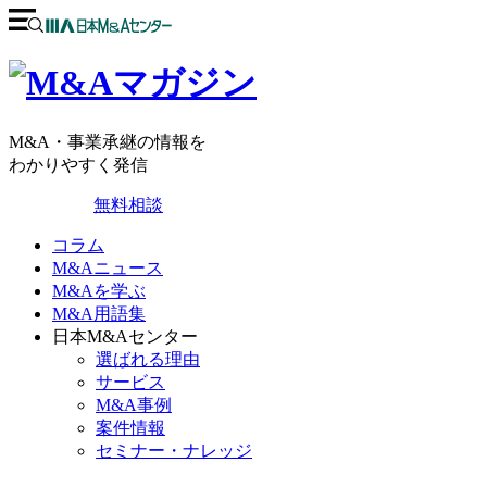
M&A・事業承継の情報を
わかりやすく発信
無料相談
コラム
M&Aニュース
M&Aを学ぶ
M&A用語集
日本M&Aセンター
選ばれる理由
サービス
M&A事例
案件情報
セミナー・ナレッジ