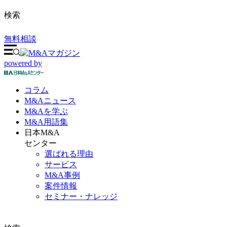
検索
無料相談
powered by
コラム
M&A
ニュース
M&Aを
学ぶ
M&A
用語集
日本M&A
センター
選ばれる理由
サービス
M&A事例
案件情報
セミナー・ナレッジ