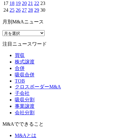
17
18
19
20
21
22
23
24
25
26
27
28
29
30
月別M&Aニュース
注目ニュースワード
買収
株式譲渡
合併
吸収合併
TOB
クロスボーダーM&A
子会社
吸収分割
事業譲渡
会社分割
M&Aでできること
M&Aとは