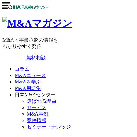
M&A・事業承継の情報を
わかりやすく発信
無料相談
コラム
M&Aニュース
M&Aを学ぶ
M&A用語集
日本M&Aセンター
選ばれる理由
サービス
M&A事例
案件情報
セミナー・ナレッジ