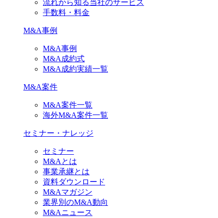
流れから知る当社のサービス
手数料・料金
M&A事例
M&A事例
M&A成約式
M&A成約実績一覧
M&A案件
M&A案件一覧
海外M&A案件一覧
セミナー・ナレッジ
セミナー
M&Aとは
事業承継とは
資料ダウンロード
M&Aマガジン
業界別のM&A動向
M&Aニュース