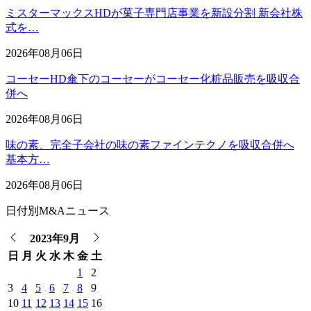
ミスターマックスHDが菓子専門店事業を新設分割 新会社株
式を…
2026年08月06日
コーセーHD傘下のコーセーがコーセー化粧品販売を吸収合
併へ
2026年08月06日
味の素、完全子会社の味の素ファインテクノを吸収合併へ
基本方…
2026年08月06日
日付別M&Aニュース
2023年9月
日
月
火
水
木
金
土
1
2
3
4
5
6
7
8
9
10
11
12
13
14
15
16