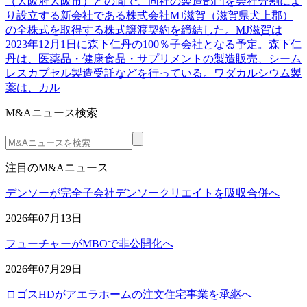
（大阪府大阪市）との間で、同社の製造部門を会社分割によ
り設立する新会社である株式会社MJ滋賀（滋賀県犬上郡）
の全株式を取得する株式譲渡契約を締結した。MJ滋賀は
2023年12月1日に森下仁丹の100％子会社となる予定。森下仁
丹は、医薬品・健康食品・サプリメントの製造販売、シーム
レスカプセル製造受託などを行っている。ワダカルシウム製
薬は、カル
M&Aニュース検索
注目のM&Aニュース
デンソーが完全子会社デンソークリエイトを吸収合併へ
2026年07月13日
フューチャーがMBOで非公開化へ
2026年07月29日
ロゴスHDがアエラホームの注文住宅事業を承継へ