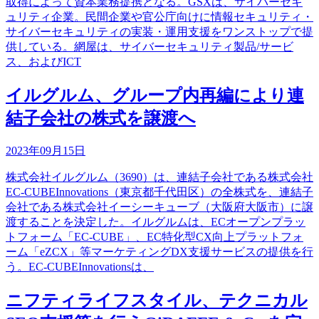
取得によって資本業務提携となる。GSXは、サイバーセキ
ュリティ企業。民間企業や官公庁向けに情報セキュリティ・
サイバーセキュリティの実装・運用支援をワンストップで提
供している。網屋は、サイバーセキュリティ製品/サービ
ス、およびICT
イルグルム、グループ内再編により連
結子会社の株式を譲渡へ
2023年09月15日
株式会社イルグルム（3690）は、連結子会社である株式会社
EC-CUBEInnovations（東京都千代田区）の全株式を、連結子
会社である株式会社イーシーキューブ（大阪府大阪市）に譲
渡することを決定した。イルグルムは、ECオープンプラッ
トフォーム「EC-CUBE」、EC特化型CX向上プラットフォ
ーム「eZCX」等マーケティングDX支援サービスの提供を行
う。EC-CUBEInnovationsは、
ニフティライフスタイル、テクニカル