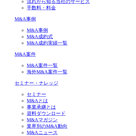
流れから知る当社のサービス
手数料・料金
M&A事例
M&A事例
M&A成約式
M&A成約実績一覧
M&A案件
M&A案件一覧
海外M&A案件一覧
セミナー・ナレッジ
セミナー
M&Aとは
事業承継とは
資料ダウンロード
M&Aマガジン
業界別のM&A動向
M&Aニュース