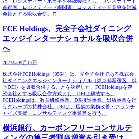
た。ロジスティード東日本を存続会社とし、ロジスティード
首都圏、ロジスティード南関東、ロジスティード関東を消滅
会社とする吸収合併。ロ
FCE Holdings、完全子会社ダイニング
エッジインターナショナルを吸収合併
へ
2023年09月15日
株式会社FCEHoldings（9564）は、完全子会社である株式会
社ダイニングエッジインターナショナル（東京都新宿区、以
下DEI）を吸収合併することを決定した。FCEHoldingsを存
続会社とする吸収合併方式とし、DEIは解散する。
FCEHoldingsは、教育研修事業、DX推進事業、出版事業を行
うグループの持株会社。DEIは、店舗の業務改善・フランチ
ャイズ支援・コンサルティング事業等を行う。
横浜銀行、カーボンフリーコンサルテ
ィングの第三者割当増資を引き受け