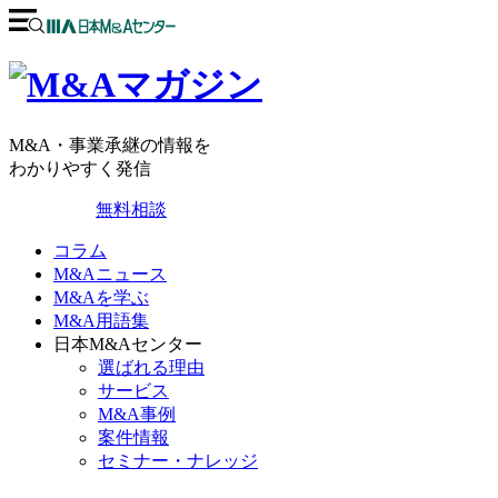
M&A・事業承継の情報を
わかりやすく発信
無料相談
コラム
M&Aニュース
M&Aを学ぶ
M&A用語集
日本M&Aセンター
選ばれる理由
サービス
M&A事例
案件情報
セミナー・ナレッジ