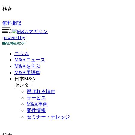
検索
無料相談
powered by
コラム
M&A
ニュース
M&Aを
学ぶ
M&A
用語集
日本M&A
センター
選ばれる理由
サービス
M&A事例
案件情報
セミナー・ナレッジ