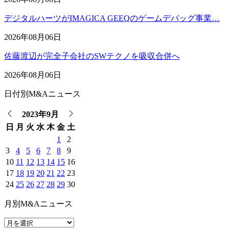
デジタルハーツがIMAGICA GEEQのゲームデバッグ事業…
2026年08月06日
佐藤渡辺が完全子会社のSWテクノを吸収合併へ
2026年08月06日
日付別M&Aニュース
2023年9月
日
月
火
水
木
金
土
1
2
3
4
5
6
7
8
9
10
11
12
13
14
15
16
17
18
19
20
21
22
23
24
25
26
27
28
29
30
月別M&Aニュース