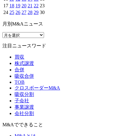
17
18
19
20
21
22
23
24
25
26
27
28
29
30
月別M&Aニュース
注目ニュースワード
買収
株式譲渡
合併
吸収合併
TOB
クロスボーダーM&A
吸収分割
子会社
事業譲渡
会社分割
M&Aでできること
M&Aとは