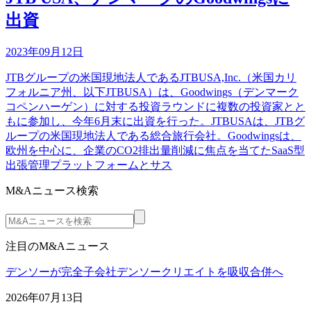
出資
2023年09月12日
JTBグループの米国現地法人であるJTBUSA,Inc.（米国カリ
フォルニア州、以下JTBUSA）は、Goodwings（デンマーク
コペンハーゲン）に対する投資ラウンドに複数の投資家とと
もに参加し、今年6月末に出資を行った。JTBUSAは、JTBグ
ループの米国現地法人である総合旅行会社。Goodwingsは、
欧州を中心に、企業のCO2排出量削減に焦点を当てたSaaS型
出張管理プラットフォームとサス
M&Aニュース検索
注目のM&Aニュース
デンソーが完全子会社デンソークリエイトを吸収合併へ
2026年07月13日