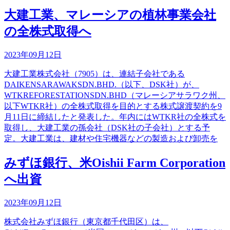
大建工業、マレーシアの植林事業会社
の全株式取得へ
2023年09月12日
大建工業株式会社（7905）は、連結子会社である
DAIKENSARAWAKSDN.BHD.（以下、DSK社）が、
WTKREFORESTATIONSDN.BHD（マレーシアサラワク州、
以下WTKR社）の全株式取得を目的とする株式譲渡契約を9
月11日に締結したと発表した。年内にはWTKR社の全株式を
取得し、大建工業の孫会社（DSK社の子会社）とする予
定。大建工業は、建材や住宅機器などの製造および卸売を
みずほ銀行、米Oishii Farm Corporation
へ出資
2023年09月12日
株式会社みずほ銀行（東京都千代田区）は、