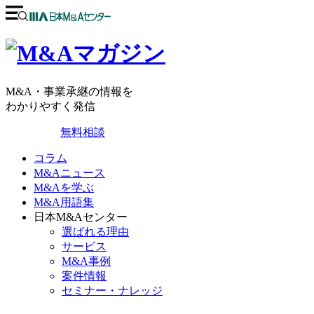
M&A・事業承継の情報を
わかりやすく発信
無料相談
コラム
M&Aニュース
M&Aを学ぶ
M&A用語集
日本M&Aセンター
選ばれる理由
サービス
M&A事例
案件情報
セミナー・ナレッジ