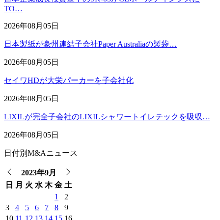
TO…
2026年08月05日
日本製紙が豪州連結子会社Paper Australiaの製袋…
2026年08月05日
セイワHDが大栄パーカーを子会社化
2026年08月05日
LIXILが完全子会社のLIXILシャワートイレテックを吸収…
2026年08月05日
日付別M&Aニュース
2023年9月
日
月
火
水
木
金
土
1
2
3
4
5
6
7
8
9
10
11
12
13
14
15
16