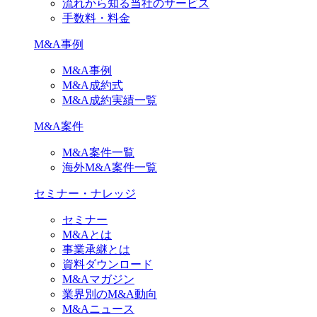
流れから知る当社のサービス
手数料・料金
M&A事例
M&A事例
M&A成約式
M&A成約実績一覧
M&A案件
M&A案件一覧
海外M&A案件一覧
セミナー・ナレッジ
セミナー
M&Aとは
事業承継とは
資料ダウンロード
M&Aマガジン
業界別のM&A動向
M&Aニュース