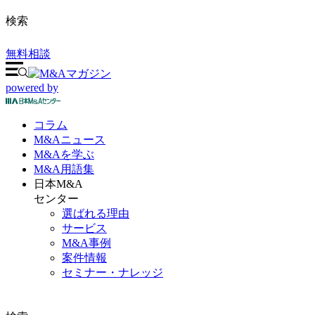
検索
無料相談
powered by
コラム
M&A
ニュース
M&Aを
学ぶ
M&A
用語集
日本M&A
センター
選ばれる理由
サービス
M&A事例
案件情報
セミナー・ナレッジ