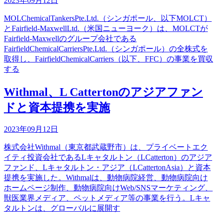
2023年09月12日
MOLChemicalTankersPte.Ltd.（シンガポール、以下MOLCT）
とFairfield-MaxwellLtd.（米国ニューヨーク）は、MOLCTが
Fairfield-Maxwellのグループ会社である
FairfieldChemicalCarriersPte.Ltd.（シンガポール）の全株式を
取得し、FairfieldChemicalCarriers（以下、FFC）の事業を買収
する
Withmal、L Cattertonのアジアファン
ドと資本提携を実施
2023年09月12日
株式会社Withmal（東京都武蔵野市）は、プライベートエク
イティ投資会社であるLキャタルトン（LCatterton）のアジア
ファンド、Lキャタルトン・アジア（LCattertonAsia）と資本
提携を実施した。Withmalは、動物病院経営、動物病院向け
ホームページ制作、動物病院向けWeb/SNSマーケティング、
獣医業界メディア、ペットメディア等の事業を行う。Lキャ
タルトンは、グローバルに展開す