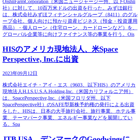
OishiiFarmCorporation（米国ニュージャージー州、以下Oishii
社）に対して、10百万米ドルの出資を行った。みずほ銀行
は、株式会社みずほフィナンシャルグループ（8411）のグル
ープ会社。個人向けに預かり資産ビジネス（預金・投資運用
商品）・個人ローン（住宅ローン、カードローンなど）を、
グローバル企業等に向けファイナンス等の事業を行う。Ois
HISのアメリカ現地法人、米Space
Perspective, Inc.に出資
2023年09月12日
株式会社エイチ・アイ・エス（9603、以下HIS）のアメリカ
現地法人H.I.S.U.S.A.Holding,Inc.（米国カリフォルニア州）
は、SpacePerspective,Inc.（米国フロリダ州、以下
SpacePerspective社）のSAFE型新株予約権の発行による出資
をした。HISは、日本の大手旅行会社。旅行事業、ホテル事
業、テーマパーク事業、エネルギー事業などを展開してい
る。Spa
JTB USA、デンマークのGoodwingsに