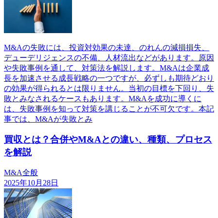
M&Aの失敗には、投資対効果の未達、のれんの減損損失、
デューデリジェンスの不備、人材流出などがあります。原因
や失敗事例を通して、対策法を解説します。M&Aは企業成
長を加速させる成長戦略の一つですが、必ずしも期待どおり
の効果が得られるとは限りません。当初の目標を下回り、失
敗とみなされるケースもあります。M&Aを成功に導くに
は、失敗事例を知って対策を講じることが不可欠です。本記
事では、M&Aが失敗とみ
買収とは？合併やM&Aとの違い、種類、プロセス
を解説
M&A全般
2025年10月28日