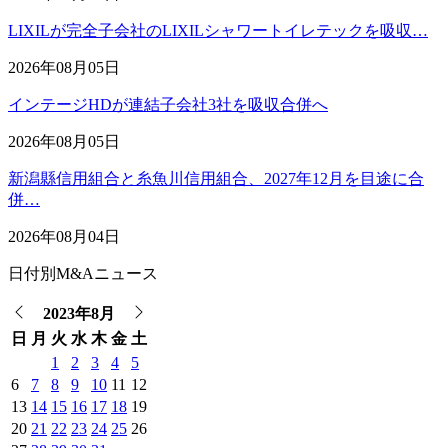
LIXILが完全子会社のLIXILシャワートイレテックを吸収…
2026年08月05日
インテージHDが連結子会社3社を吸収合併へ
2026年08月05日
新潟縣信用組合と糸魚川信用組合、2027年12月を目途に合
併…
2026年08月04日
日付別M&Aニュース
2023年8月
日
月
火
水
木
金
土
1
2
3
4
5
6
7
8
9
10
11
12
13
14
15
16
17
18
19
20
21
22
23
24
25
26