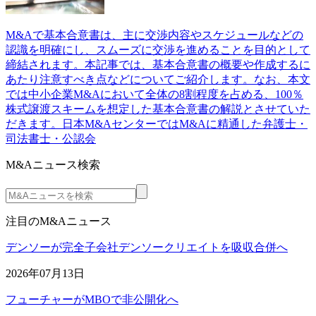
M&Aで基本合意書は、主に交渉内容やスケジュールなどの
認識を明確にし、スムーズに交渉を進めることを目的として
締結されます。本記事では、基本合意書の概要や作成するに
あたり注意すべき点などについてご紹介します。なお、本文
では中小企業M&Aにおいて全体の8割程度を占める、100％
株式譲渡スキームを想定した基本合意書の解説とさせていた
だきます。日本M&AセンターではM&Aに精通した弁護士・
司法書士・公認会
M&Aニュース検索
注目のM&Aニュース
デンソーが完全子会社デンソークリエイトを吸収合併へ
2026年07月13日
フューチャーがMBOで非公開化へ