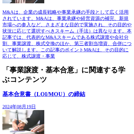
M&Aは、企業の成長戦略や事業承継の手段として広く活用
されています。M&Aは、事業承継や経営資源の補完、新規
市場への参入など、さまざまな目的で実施され、その目的や
状況に応じて選択すべきスキーム（手法）は異なります。本
記事では、代表的なM&Aスキームである株式譲渡や会社分
割、事業譲渡、株式交換のほか、第三者割当増資、合併につ
いて解説します。この記事のポイントM&Aは、その目的に
応じて、株式譲渡・事業
「事業譲渡・基本合意」に関連する学
ぶコンテンツ
基本合意書（LOI/MOU）の締結
2024年08月19日