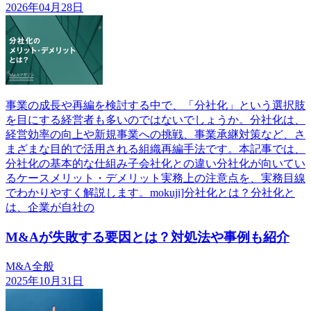
2026年04月28日
事業の成長や再編を検討する中で、「分社化」という選択肢
を目にする経営者も多いのではないでしょうか。分社化は、
経営効率の向上や新規事業への挑戦、事業承継対策など、さ
まざまな目的で活用される組織再編手法です。本記事では、
分社化の基本的な仕組み子会社化との違い分社化が向いてい
るケースメリット・デメリット実務上の注意点を、実務目線
でわかりやすく解説します。mokuji]分社化とは？分社化と
は、企業が自社の
M&Aが失敗する要因とは？対処法や事例も紹介
M&A全般
2025年10月31日