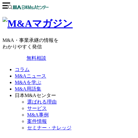
M&A・事業承継の情報を
わかりやすく発信
無料相談
コラム
M&Aニュース
M&Aを学ぶ
M&A用語集
日本M&Aセンター
選ばれる理由
サービス
M&A事例
案件情報
セミナー・ナレッジ