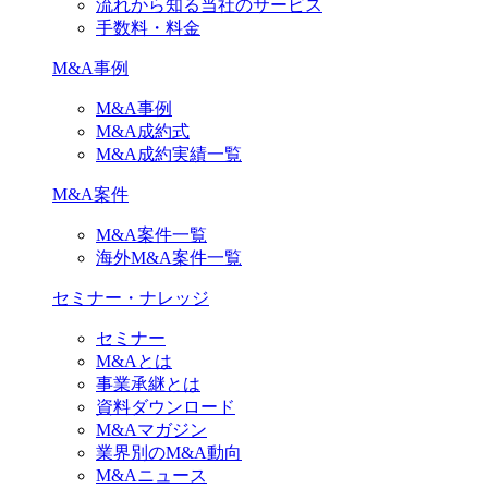
流れから知る当社のサービス
手数料・料金
M&A事例
M&A事例
M&A成約式
M&A成約実績一覧
M&A案件
M&A案件一覧
海外M&A案件一覧
セミナー・ナレッジ
セミナー
M&Aとは
事業承継とは
資料ダウンロード
M&Aマガジン
業界別のM&A動向
M&Aニュース