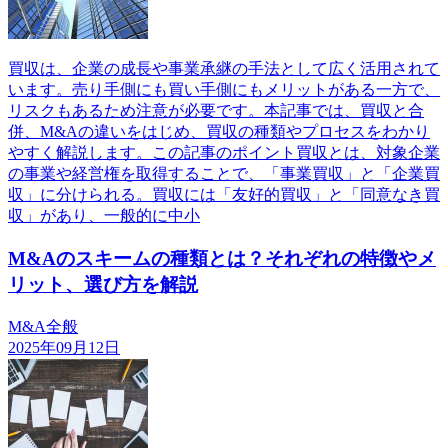
買収は、企業の成長や事業承継の手法として広く活用されて
います。売り手側にも買い手側にもメリットがある一方で、
リスクもあるため注意が必要です。本記事では、買収と合
併、M&Aの違いをはじめ、買収の種類やプロセスをわかり
やすく解説します。この記事のポイント買収とは、対象企業
の事業や経営権を取得することで、「事業買収」と「企業買
収」に分けられる。買収には「友好的買収」と「同意なき買
収」があり、一般的に中小
M&Aのスキームの種類とは？それぞれの特徴やメ
リット、選び方を解説
M&A全般
2025年09月12日