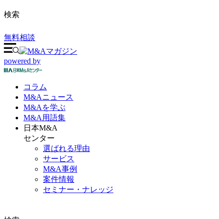
検索
無料相談
powered by
コラム
M&A
ニュース
M&Aを
学ぶ
M&A
用語集
日本M&A
センター
選ばれる理由
サービス
M&A事例
案件情報
セミナー・ナレッジ