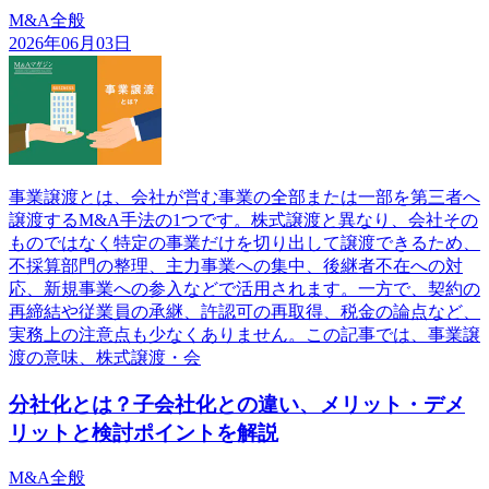
M&A全般
2026年06月03日
事業譲渡とは、会社が営む事業の全部または一部を第三者へ
譲渡するM&A手法の1つです。株式譲渡と異なり、会社その
ものではなく特定の事業だけを切り出して譲渡できるため、
不採算部門の整理、主力事業への集中、後継者不在への対
応、新規事業への参入などで活用されます。一方で、契約の
再締結や従業員の承継、許認可の再取得、税金の論点など、
実務上の注意点も少なくありません。この記事では、事業譲
渡の意味、株式譲渡・会
分社化とは？子会社化との違い、メリット・デメ
リットと検討ポイントを解説
M&A全般