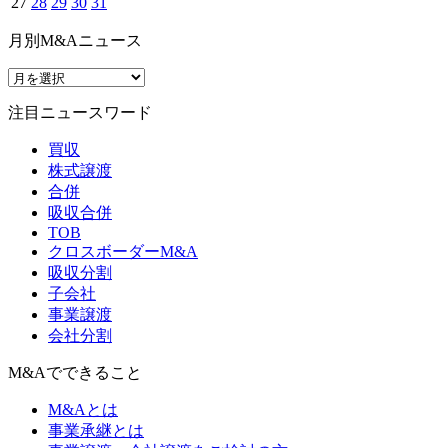
27
28
29
30
31
月別M&Aニュース
注目ニュースワード
買収
株式譲渡
合併
吸収合併
TOB
クロスボーダーM&A
吸収分割
子会社
事業譲渡
会社分割
M&Aでできること
M&Aとは
事業承継とは