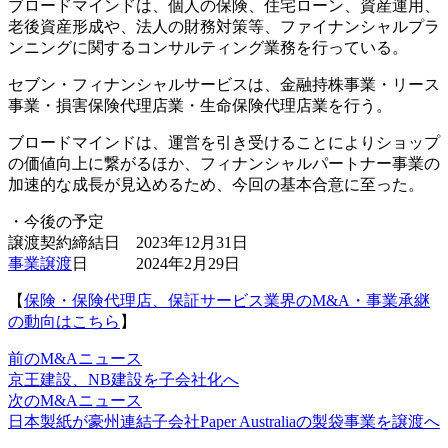
ブロードマインドは、個人の保険、住宅ローン、資産運用、
老後資産形成や、法人の財務対策等、ファイナンシャルプラ
ンニングに関するコンサルティング業務を行っている。
セブン・フィナンシャルサービスは、金融持株事業・リース
事業・損害保険代理店業・生命保険代理店業を行う。
ブロードマインドは、運営を引き受けることによりショップ
の価値向上に繋がるほか、フィナンシャルパートナー事業の
加速的な成長が見込めるため、今回の基本合意に至った。
・今後の予定
譲渡契約締結日 2023年12月31日
事業譲渡
日 2024年2月29日
【
保険・保険代理店、保証サービス業界のM&A・事業承継
の動向はこちら
】
前のM&Aニュース
京王建設、NB建設を子会社化へ
次のM&Aニュース
日本製紙が豪州連結子会社Paper Australiaの製袋事業を譲渡へ