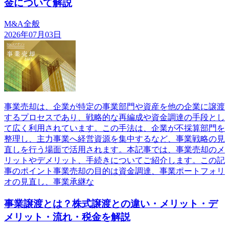
金について解説
M&A全般
2026年07月03日
事業売却は、企業が特定の事業部門や資産を他の企業に譲渡
するプロセスであり、戦略的な再編成や資金調達の手段とし
て広く利用されています。この手法は、企業が不採算部門を
整理し、主力事業へ経営資源を集中するなど、事業戦略の見
直しを行う場面で活用されます。本記事では、事業売却のメ
リットやデメリット、手続きについてご紹介します。この記
事のポイント事業売却の目的は資金調達、事業ポートフォリ
オの見直し、事業承継な
事業譲渡とは？株式譲渡との違い・メリット・デ
メリット・流れ・税金を解説