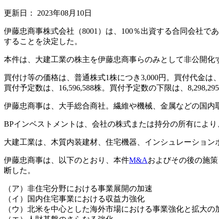
更新日：
2023年08月10日
伊藤忠商事株式会社（8001）は、100％出資する合同会社
することを決定した。
本件は、大建工業の株主を伊藤忠商事らのみとして非公開化
買付け等の価格は、普通株式1株につき3,000円。買付代金は、49
買付予定数は、16,596,588株。買付予定数の下限は、8,298,29
伊藤忠商事は、大手総合商社。繊維や機械、金属などの国内
BPインベストメントは、会社の株式または持分の所有によ
大建工業は、木質内装建材、住宅機器、インシュレーションボ
伊藤忠商事は、以下のとおり、本件
M&A
およびその後の施策
断した。
（ア）非住宅分野における事業展開の加速
（イ）国内住宅事業における収益力強化
（ウ）北米を中心とした海外市場における事業強化と拡大の