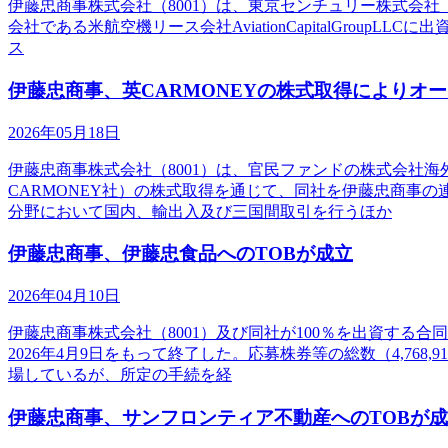
伊藤忠商事株式会社（8001）は、東京センチュリー株式会社（8439
会社である米航空機リース会社AviationCapitalGr
ス
伊藤忠商事、英CARMONEYの株式取得によりオ
2026年05月18日
伊藤忠商事株式会社（8001）は、官民ファンドの株式会社海外
CARMONEY社）の株式取得を通じて、同社を伊藤忠商事
分野において国内、輸出入及び三国間取引を行うほか
伊藤忠商事、伊藤忠食品へのTOBが成立
2026年04月10日
伊藤忠商事株式会社（8001）及び同社が100％を出資する合
2026年4月9日をもって終了した。応募株券等の総数（4,76
場しているが、所定の手続を経
伊藤忠商事、サンフロンティア不動産へのTOBが