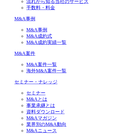
流れから知る当社のサービス
手数料・料金
M&A事例
M&A事例
M&A成約式
M&A成約実績一覧
M&A案件
M&A案件一覧
海外M&A案件一覧
セミナー・ナレッジ
セミナー
M&Aとは
事業承継とは
資料ダウンロード
M&Aマガジン
業界別のM&A動向
M&Aニュース