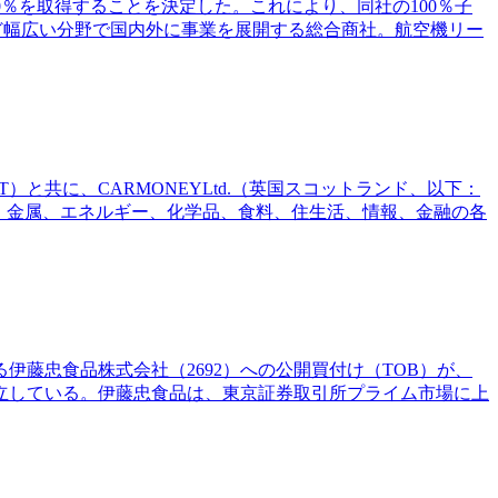
式の50.0％を取得することを決定した。これにより、同社の100％子
・金融など幅広い分野で国内外に事業を展開する総合商社。航空機リー
と共に、CARMONEYLtd.（英国スコットランド、以下：
械、金属、エネルギー、化学品、食料、住生活、情報、金融の各
る伊藤忠食品株式会社（2692）への公開買付け（TOB）が、
たため成立している。伊藤忠食品は、東京証券取引所プライム市場に上