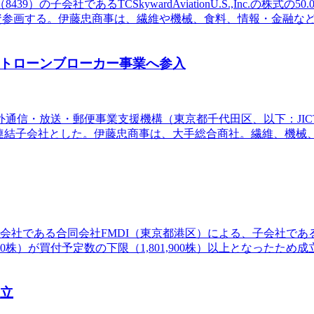
）の子会社であるTCSkywardAviationU.S.,Inc.の株
oupLLCに出資参画する。伊藤忠商事は、繊維や機械、食料、情報
ートローンブローカー事業へ参入
通信・放送・郵便事業支援機構（東京都千代田区、以下：JICT）
の連結子会社とした。伊藤忠商事は、大手総合商社。繊維、機
同会社である合同会社FMDI（東京都港区）による、子会社であ
8,910株）が買付予定数の下限（1,801,900株）以上となっ
成立