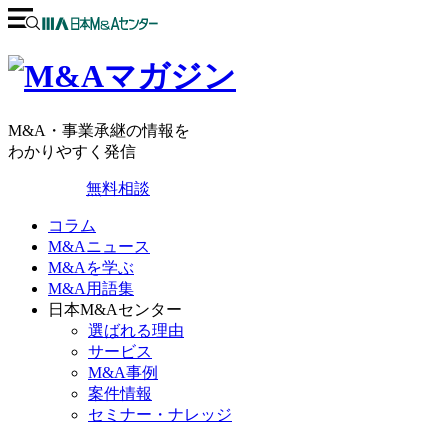
M&A・事業承継の情報を
わかりやすく発信
無料相談
コラム
M&Aニュース
M&Aを学ぶ
M&A用語集
日本M&Aセンター
選ばれる理由
サービス
M&A事例
案件情報
セミナー・ナレッジ