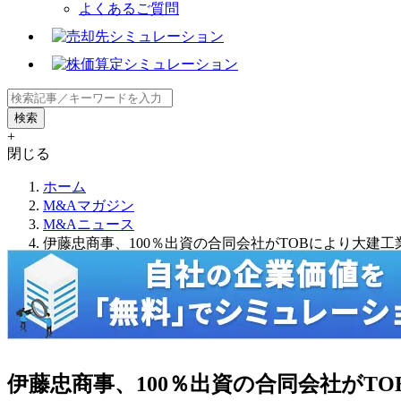
よくあるご質問
+
閉じる
ホーム
M&Aマガジン
M&Aニュース
伊藤忠商事、100％出資の合同会社がTOBにより大建
伊藤忠商事、100％出資の合同会社がT