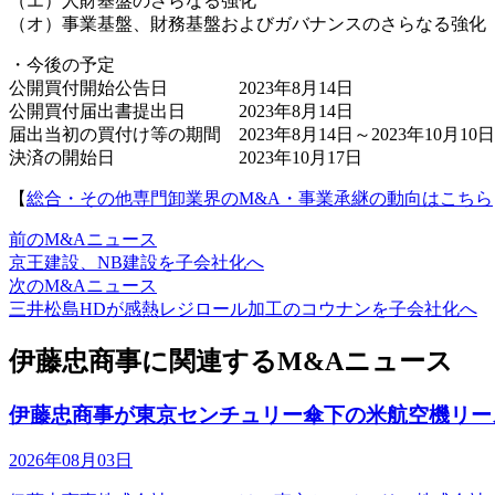
（エ）人財基盤のさらなる強化
（オ）事業基盤、財務基盤およびガバナンスのさらなる強化
・今後の予定
公開買付開始公告日 2023年8月14日
公開買付届出書提出日 2023年8月14日
届出当初の買付け等の期間 2023年8月14日～2023年10月10
決済の開始日 2023年10月17日
【
総合・その他専門卸業界のM&A・事業承継の動向はこちら
前のM&Aニュース
京王建設、NB建設を子会社化へ
次のM&Aニュース
三井松島HDが感熱レジロール加工のコウナンを子会社化へ
伊藤忠商事に関連するM&Aニュース
伊藤忠商事が東京センチュリー傘下の米航空機リース会社Avi
2026年08月03日