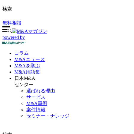
検索
無料相談
powered by
コラム
M&A
ニュース
M&Aを
学ぶ
M&A
用語集
日本M&A
センター
選ばれる理由
サービス
M&A事例
案件情報
セミナー・ナレッジ