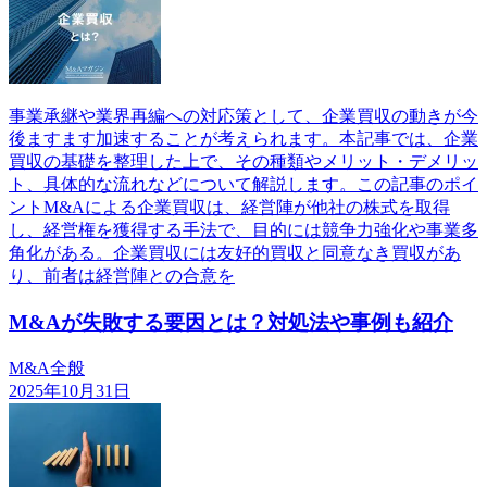
事業承継や業界再編への対応策として、企業買収の動きが今
後ますます加速することが考えられます。本記事では、企業
買収の基礎を整理した上で、その種類やメリット・デメリッ
ト、具体的な流れなどについて解説します。この記事のポイ
ントM&Aによる企業買収は、経営陣が他社の株式を取得
し、経営権を獲得する手法で、目的には競争力強化や事業多
角化がある。企業買収には友好的買収と同意なき買収があ
り、前者は経営陣との合意を
M&Aが失敗する要因とは？対処法や事例も紹介
M&A全般
2025年10月31日