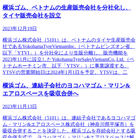
横浜ゴム、ベトナムの生産販売会社を分社化し、
タイヤ販売会社を設立
2023年12月19日
横浜ゴム株式会社（5101）は、ベトナムのタイヤ生産販売会
社であるYokohamaTyreVietnamInc.（ベトナムビンズオン省、
以下「YTVI」）を分社化により生販分離し、販売機能を
2023年11月に設立したYokohamaTyreSalesVietnamCo.,Ltd.（ベ
トナムホーチミン市、以下「YTSV」）に事業譲渡する。
YTSVの営業開始日は2024年1月1日を予定。YTSVは、二
横浜ゴム、連結子会社のヨコハマゴム・マリン&
エアロスペースを吸収合併へ
2023年11月13日
横浜ゴム株式会社（5101）は、連結子会社であるヨコハマゴ
ム・マリン&エアロスペース株式会社（神奈川県平塚市）を
吸収合併することを決定した。横浜ゴムを存続会社とする吸
収合併方式で、ヨコハマゴム・マリン&エアロスペースは解