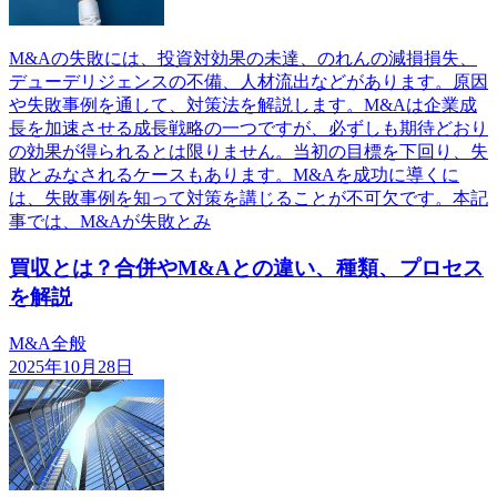
M&Aの失敗には、投資対効果の未達、のれんの減損損失、
デューデリジェンスの不備、人材流出などがあります。原因
や失敗事例を通して、対策法を解説します。M&Aは企業成
長を加速させる成長戦略の一つですが、必ずしも期待どおり
の効果が得られるとは限りません。当初の目標を下回り、失
敗とみなされるケースもあります。M&Aを成功に導くに
は、失敗事例を知って対策を講じることが不可欠です。本記
事では、M&Aが失敗とみ
買収とは？合併やM&Aとの違い、種類、プロセス
を解説
M&A全般
2025年10月28日