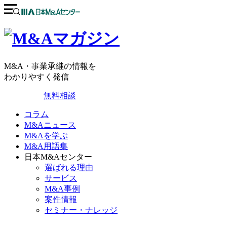
M&A・事業承継の情報を
わかりやすく発信
無料相談
コラム
M&Aニュース
M&Aを学ぶ
M&A用語集
日本M&Aセンター
選ばれる理由
サービス
M&A事例
案件情報
セミナー・ナレッジ