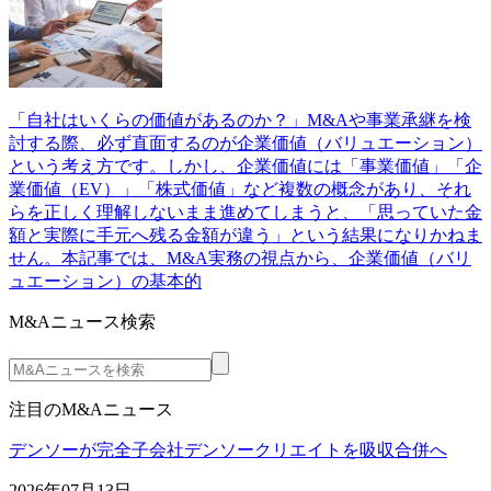
「自社はいくらの価値があるのか？」M&Aや事業承継を検
討する際、必ず直面するのが企業価値（バリュエーション）
という考え方です。しかし、企業価値には「事業価値」「企
業価値（EV）」「株式価値」など複数の概念があり、それ
らを正しく理解しないまま進めてしまうと、「思っていた金
額と実際に手元へ残る金額が違う」という結果になりかねま
せん。本記事では、M&A実務の視点から、企業価値（バリ
ュエーション）の基本的
M&Aニュース検索
注目のM&Aニュース
デンソーが完全子会社デンソークリエイトを吸収合併へ
2026年07月13日