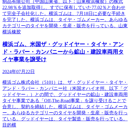
制品有限公司（中国山東省、以下：山東横浜橡胶）の株式
22.98％を追加取得し、すでに保有していた77.02％と合わせ
て完全子会社化した。横浜ゴムは、7月18日に必要な手続き
を完了した。横浜ゴムは、タイヤ・ゴムメーカー。あらゆる
カテゴリーのタイヤを開発・生産・販売を行っている。山東
横浜橡胶
横浜ゴム、米国ザ・グッドイヤー・タイヤ・アン
ド・ラバー・カンパニーから鉱山・建設車両用タ
イヤ事業を譲受け
2024年07月22日
横浜ゴム株式会社（5101）は、ザ・グッドイヤー・タイヤ・
アンド・ラバー・カンパニー社（米国オハイオ州、以下「グ
ッドイヤー」）との間で、グッドイヤーの鉱山・建設車両用
タイヤ事業である「Off-The-Road事業」を譲り受けることで
合意し、契約を締結した。横浜ゴムは、タイヤ・ゴムメーカ
ー。あらゆるカテゴリーのタイヤを開発・生産・販売を行っ
ている。グッドイヤーは、タイヤ製造・販売を行っている。
目的横