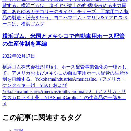
散する。横浜ゴムは、タイヤが売上の約9割を占める主力事
業。あらゆるカテゴリーのタイヤ、チューブ、工業用ゴム製
品の製造・販売を行う。ヨコハマゴム・マリン&エアロスペ
ースは、横浜ゴムグ
横浜ゴム、米国とメキシコで自動車用ホース配管
の生産体制を再編
2022年02月17日
横浜ゴム株式会社(5101)は、ホース配管事業強化の一環とし
て、アメリカおよびメキシコの自動車用ホース配管の生産体
制を再編する。YokohamaIndustriesAmericasInc.（アメリカ・
ケンタッキー州、YIA）および
YokohamaIndustriesAmericasSouthCarolinaLLC（アメリカ・サ
ウスカロライナ州、YIASouthCarolina）の生産品の一部を、
メ
この記事に関連するタグ
買収