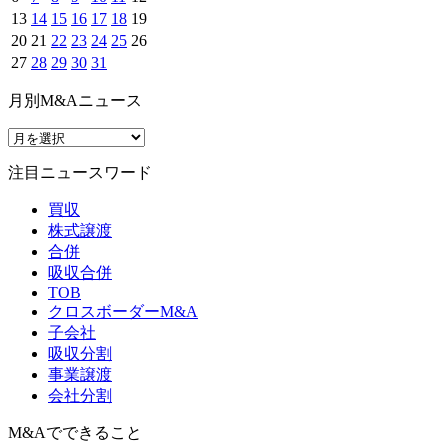
13
14
15
16
17
18
19
20
21
22
23
24
25
26
27
28
29
30
31
月別M&Aニュース
注目ニュースワード
買収
株式譲渡
合併
吸収合併
TOB
クロスボーダーM&A
子会社
吸収分割
事業譲渡
会社分割
M&Aでできること