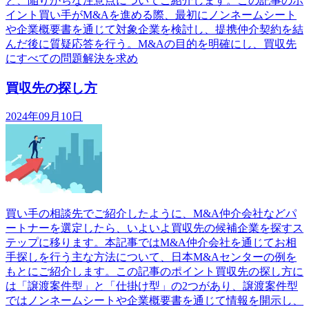
と、陥りがちな注意点についてご紹介します。この記事のポ
イント買い手がM&Aを進める際、最初にノンネームシート
や企業概要書を通じて対象企業を検討し、提携仲介契約を結
んだ後に質疑応答を行う。M&Aの目的を明確にし、買収先
にすべての問題解決を求め
買収先の探し方
2024年09月10日
買い手の相談先でご紹介したように、M&A仲介会社などパ
ートナーを選定したら、いよいよ買収先の候補企業を探すス
テップに移ります。本記事ではM&A仲介会社を通じてお相
手探しを行う主な方法について、日本M&Aセンターの例を
もとにご紹介します。この記事のポイント買収先の探し方に
は「譲渡案件型」と「仕掛け型」の2つがあり、譲渡案件型
ではノンネームシートや企業概要書を通じて情報を開示し、