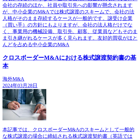
会社の存続のほか、社員や取引先への影響が懸念されます
が、中小企業のM&Aでは株式譲渡のスキームで、会社の法
人格がそのまま存続するケースが一般的です。譲受け企業
（買い手）の方針にもよりますが、会社の法人格だけでな
く、事業用の機械設備、取引先、顧客、従業員などもそのま
ま引き継がれるケースが多く見られます。友好的買収がほと
んどを占める中小企業のM&A
クロスボーダーM&Aにおける株式譲渡契約書の基
本
海外M&A
2024年03月28日
本記事では、クロスボーダーM&Aのスキームとして一般的
な株式譲渡の場合に締結される株式譲渡契約書（英語では