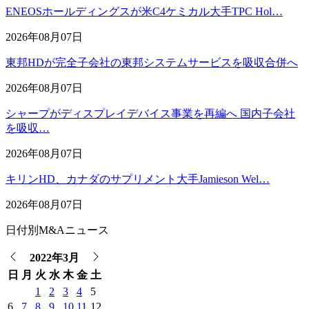
ENEOSホールディングスが米C4ケミカル大手TPC Hol…
2026年08月07日
東邦HDが完全子会社の東邦システムサービスを吸収合併へ
2026年08月07日
シャープがディスプレイデバイス事業を再編へ 国内子会社
を吸収…
2026年08月07日
キリンHD、カナダのサプリメント大手Jamieson Wel…
2026年08月07日
日付別M&Aニュース
2022年3月
日
月
火
水
木
金
土
1
2
3
4
5
6
7
8
9
10
11
12