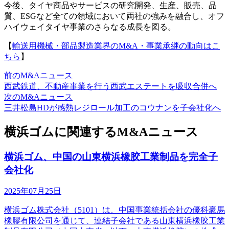
今後、タイヤ商品やサービスの研究開発、生産、販売、品
質、ESGなど全ての領域において両社の強みを融合し、オフ
ハイウェイタイヤ事業のさらなる成長を図る。
【
輸送用機械・部品製造業界のM&A・事業承継の動向はこ
ちら
】
前のM&Aニュース
西武鉄道、不動産事業を行う西武エステートを吸収合併へ
次のM&Aニュース
三井松島HDが感熱レジロール加工のコウナンを子会社化へ
横浜ゴムに関連するM&Aニュース
横浜ゴム、中国の山東横浜橡胶工業制品を完全子
会社化
2025年07月25日
横浜ゴム株式会社（5101）は、中国事業統括会社の優科豪馬
橡膠有限公司を通じて、連結子会社である山東横浜橡胶工業