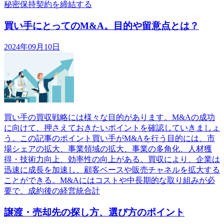
秘密保持契約を締結する
買い手にとってのM&A。目的や留意点とは？
2024年09月10日
買い手の買収戦略には様々な目的があります。M&Aの成功
に向けて、押さえておきたいポイントを確認していきましょ
う。この記事のポイント買い手がM&Aを行う目的には、市
場シェアの拡大、事業領域の拡大、事業の多角化、人材獲
得・技術力向上、効率性の向上がある。買収により、企業は
迅速に成長を加速し、顧客ベースや販売チャネルを拡大する
ことができる。M&Aにはコストや中長期的な取り組みが必
要で、成約後の経営統合計
譲渡・売却先の探し方、選び方のポイント