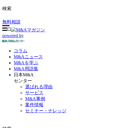
検索
無料相談
powered by
コラム
M&A
ニュース
M&Aを
学ぶ
M&A
用語集
日本M&A
センター
選ばれる理由
サービス
M&A事例
案件情報
セミナー・ナレッジ