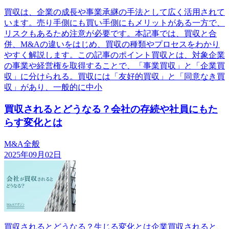
買収は、企業の成長や事業承継の手法として広く活用されて
います。売り手側にも買い手側にもメリットがある一方で、
リスクもあるため注意が必要です。本記事では、買収と合
併、M&Aの違いをはじめ、買収の種類やプロセスをわかり
やすく解説します。この記事のポイント買収とは、対象企業
の事業や経営権を取得することで、「事業買収」と「企業買
収」に分けられる。買収には「友好的買収」と「同意なき買
収」があり、一般的に中小
買収されるとどうなる？会社の存続や社員にもた
らす変化とは
M&A全般
2025年09月02日
買収されるとどうなる？生じる変化とは企業買収されると、