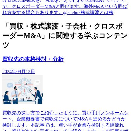
けるOut-InM&Aを、国境をこえて行われるM&Aということ
で、クロスボーダーM&Aと呼びます。海外M&Aという呼ば
れ方をする場合もあります。@sitelink株式譲渡とは株
「買収・株式譲渡・子会社・クロスボ
ーダーM&A」に関連する学ぶコンテン
ツ
買収先の本格検討・分析
2024年09月12日
買収先の探し方でご紹介したように、買い手はノンネームシ
ート、企業概要書で買収先についてM&Aを進めるかどうか
検討します。本記事では、買い手が企業を検討する際流れ