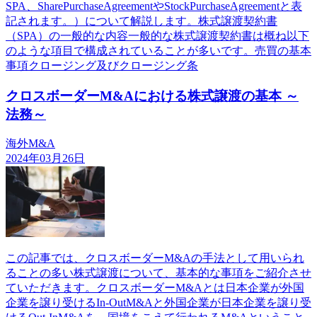
SPA、SharePurchaseAgreementやStockPurchaseAgreementと表
記されます。）について解説します。株式譲渡契約書
（SPA）の一般的な内容一般的な株式譲渡契約書は概ね以下
のような項目で構成されていることが多いです。売買の基本
事項クロージング及びクロージング条
クロスボーダーM&Aにおける株式譲渡の基本 ～
法務～
海外M&A
2024年03月26日
この記事では、クロスボーダーM&Aの手法として用いられ
ることの多い株式譲渡について、基本的な事項をご紹介させ
ていただきます。クロスボーダーM&Aとは日本企業が外国
企業を譲り受けるIn-OutM&Aと外国企業が日本企業を譲り受