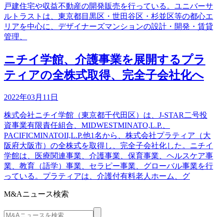
戸建住宅や収益不動産の開発販売を行っている。ユニバーサ
ルトラストは、東京都目黒区・世田谷区・杉並区等の都心エ
リアを中心に、デザイナーズマンションの設計・開発・賃貸
管理、
ニチイ学館、介護事業を展開するプラ
ティアの全株式取得、完全子会社化へ
2022年03月11日
株式会社ニチイ学館（東京都千代田区）は、J-STAR二号投
資事業有限責任組合、MIDWESTMINATO,L.P.、
PACIFICMINATOII,L.P.他1名から、株式会社プラティア（大
阪府大阪市）の全株式を取得し、完全子会社化した。ニチイ
学館は、医療関連事業、介護事業、保育事業、ヘルスケア事
業、教育（語学）事業、セラピー事業、グローバル事業を行
っている。プラティアは、介護付有料老人ホーム、グ
M&Aニュース検索