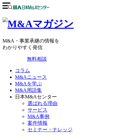
M&A・事業承継の情報を
わかりやすく発信
無料相談
コラム
M&Aニュース
M&Aを学ぶ
M&A用語集
日本M&Aセンター
選ばれる理由
サービス
M&A事例
案件情報
セミナー・ナレッジ