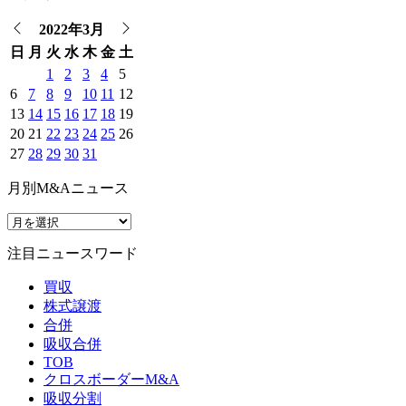
2022年3月
日
月
火
水
木
金
土
1
2
3
4
5
6
7
8
9
10
11
12
13
14
15
16
17
18
19
20
21
22
23
24
25
26
27
28
29
30
31
月別M&Aニュース
注目ニュースワード
買収
株式譲渡
合併
吸収合併
TOB
クロスボーダーM&A
吸収分割