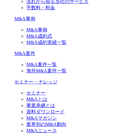
流れから知る当社のサービス
手数料・料金
M&A事例
M&A事例
M&A成約式
M&A成約実績一覧
M&A案件
M&A案件一覧
海外M&A案件一覧
セミナー・ナレッジ
セミナー
M&Aとは
事業承継とは
資料ダウンロード
M&Aマガジン
業界別のM&A動向
M&Aニュース