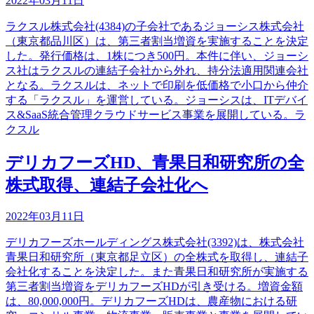
2022年03月11日
ラクスル株式会社(4384)の子会社であるジョーシス株式会社
（東京都品川区）は、第三者割当増資を実施することを決定
した。発行価格は、1株につき500円。本件に伴い、ジョーシ
ス社はラクスルの連結子会社から外れ、持分法適用関連会社
となる。ラクスルは、ネットで印刷を低価格で小口から仲介
する「ラクスル」を運営している。ジョーシスは、ITデバイ
ス&SaaS統合管理クラウドサービス事業を展開している。ラ
クスル
デリカフーズHD、青果日和研究所の全
株式取得、連結子会社化へ
2022年03月11日
デリカフーズホールディングス株式会社(3392)は、株式会社
青果日和研究所（東京都足立区）の全株式を取得し、連結子
会社化することを決定した。また青果日和研究所が実施する
第三者割当増資をデリカフーズHDが引き受ける。増資金額
は、80,000,000円。デリカフーズHDは、農産物における研