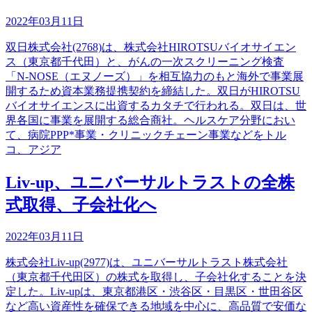
2022年03月11日
双日株式会社(2768)は、株式会社HIROTSUバイオサイエン
ス（東京都千代田）と、がんの一次スクリーニング検査
「N-NOSE（エヌノーズ）」を相互協力のもと海外で事業展
開するため資本業務提携契約を締結した。双日がHIROTSU
バイオサイエンスに出資するカタチで行われる。双日は、世
界各国に事業を展開する総合商社。ヘルスケア分野におい
て、病院PPP*事業・クリニックチェーン事業などをトル
コ、アジア
Liv-up、ユニバーサルトラストの全株
式取得、子会社化へ
2022年03月11日
株式会社Liv-up(2977)は、ユニバーサルトラスト株式会社
（東京都千代田区）の株式を取得し、子会社化することを決
定した。Liv-upは、東京都港区・渋谷区・目黒区・世田谷区
など高い資産性を確保できる地域を中心に、高品質で安価な