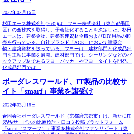
2022年03月16日
杉田エース株式会社(7635)は、フヨー株式会社（東京都墨田
区）の全株式を取得し、子会社化することを決定した。杉田
エースは、建築金物、建築関連資材全般およびDIY用品の卸
売を行っている。自社ブランド「ACE」において建築金
物・建築資材を扱っている。フヨーは、建材部門と化成品部
門を主軸に事業を展開。建材部門では、シーリングなどのバ
ックアップ材であるフヨーバッカーやフヨータイトを開発。
化成品部門では、
ボーダレスワールド、IT製品の比較サ
イト「smarf」事業を譲受け
2022年03月16日
合同会社ボーダレスワールド（京都府京都市）は、新たにIT
製品/サービスの比較検討・口コミ投稿プラットフォーム
「smarf（スマーフ）」事業を株式会社ファンリピート（東