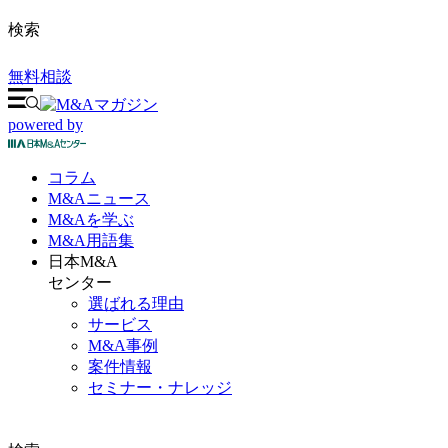
検索
無料相談
powered by
コラム
M&A
ニュース
M&Aを
学ぶ
M&A
用語集
日本M&A
センター
選ばれる理由
サービス
M&A事例
案件情報
セミナー・ナレッジ