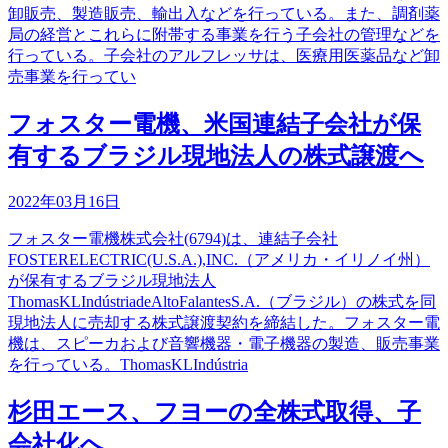
卸販売、製造販売、輸出入などを行っている。また、調剤薬
局の経営とこれらに附帯する事業を行う子会社の管理などを
行っている。子会社のアルフレッサは、医療用医薬品など卸
売事業を行ってい
フォスター電機、米国連結子会社が保
有するブラジル現地法人の株式譲渡へ
2022年03月16日
フォスター電機株式会社(6794)は、連結子会社
FOSTERELECTRIC(U.S.A.),INC.（アメリカ・イリノイ州）
が保有するブラジル現地法人
ThomasKLIndústriadeAltoFalantesS.A.（ブラジル）の株式を同
現地法人に売却する株式譲渡契約を締結した。フォスター電
機は、スピーカおよび音響機器・電子機器の製造、販売事業
を行っている。ThomasKLIndústria
杉田エース、フヨーの全株式取得、子
会社化へ