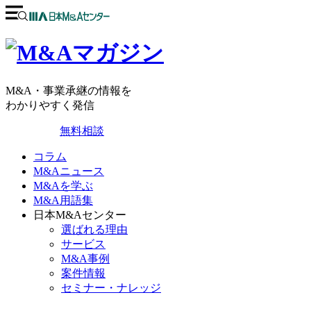
M&A・事業承継の情報を
わかりやすく発信
無料相談
コラム
M&Aニュース
M&Aを学ぶ
M&A用語集
日本M&Aセンター
選ばれる理由
サービス
M&A事例
案件情報
セミナー・ナレッジ