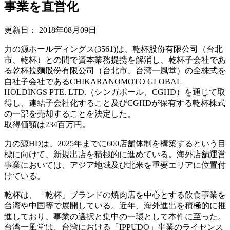
事業を直営化
更新日：
2018年08月09日
力の源ホールディングス(3561)は、乾杯股份有限公司（台北
市、乾杯）との間で資本業務提携を解消し、乾杯子会社であ
る乾杯拉麵股份有限公司（台北市、台湾一風堂）の全株式を
自社子会社であるCHIKARANOMOTO GLOBAL
HOLDINGS PTE. LTD.（シンガポール、CGHD）を通じて取
得し、連結子会社化すること及びCGHDが保有する乾杯株式
の一部を売却することを決定した。
取得価額は234百万円。
力の源HDは、2025年までに600店舗体制を構築するという目
標に向けて、新規出店を積極的に進めている。海外店舗運営
事業においては、アジア地域及び北米を重要エリアに位置付
けている。
乾杯は、「乾杯」ブランドの焼肉店を中心とする飲食事業を
台湾や中国等で展開している。近年、海外進出を積極的に推
進しており、事業の選択と集中の一環として本件に至った。
台湾一風堂は、台湾における「IPPUDO」事業のライセンス