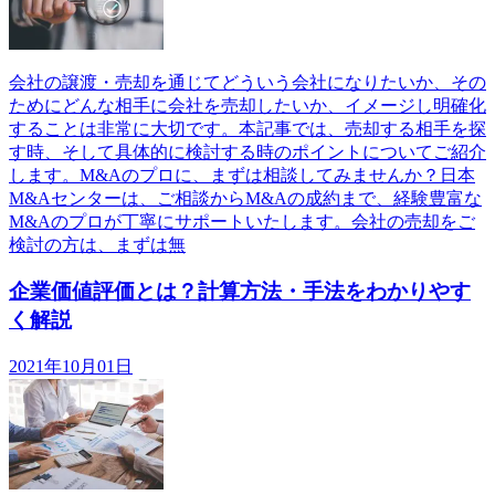
会社の譲渡・売却を通じてどういう会社になりたいか、その
ためにどんな相手に会社を売却したいか、イメージし明確化
することは非常に大切です。本記事では、売却する相手を探
す時、そして具体的に検討する時のポイントについてご紹介
します。M&Aのプロに、まずは相談してみませんか？日本
M&Aセンターは、ご相談からM&Aの成約まで、経験豊富な
M&Aのプロが丁寧にサポートいたします。会社の売却をご
検討の方は、まずは無
企業価値評価とは？計算方法・手法をわかりやす
く解説
2021年10月01日