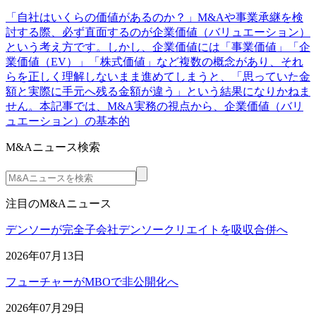
「自社はいくらの価値があるのか？」M&Aや事業承継を検
討する際、必ず直面するのが企業価値（バリュエーション）
という考え方です。しかし、企業価値には「事業価値」「企
業価値（EV）」「株式価値」など複数の概念があり、それ
らを正しく理解しないまま進めてしまうと、「思っていた金
額と実際に手元へ残る金額が違う」という結果になりかねま
せん。本記事では、M&A実務の視点から、企業価値（バリ
ュエーション）の基本的
M&Aニュース検索
注目のM&Aニュース
デンソーが完全子会社デンソークリエイトを吸収合併へ
2026年07月13日
フューチャーがMBOで非公開化へ
2026年07月29日