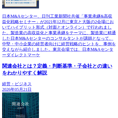
日本M&Aセンター、日刊工業新聞社共催「事業承継&高収
益化戦略セミナー」が2021年12月に東京と大阪の2会場にお
いてハイブリット形式（対面とオンライン）で行われまし
た。製造業の高収益化と事業承継をテーマに、製造業に精通
した日本M&Aセンターのコンサルタントが講師となって、
中堅・中小企業の経営者向けに経営戦略のヒントを、事例を
交えながら紹介しました。東京会場では、日本M&Aセンタ
ーダイレクトマーケ
関連会社とは？定義・判断基準・子会社との違い
をわかりやすく解説
経営・ビジネス
2026年05月21日