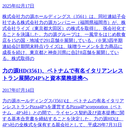
2025年02月17日
株式会社力の源ホールディングス（3561）は、同社連結子会
社である株式会社力の源カンパニー（福岡県福岡市）が、株
式会社ライズ（東京都大田区）の株式を取得し、孫会社化す
ることを決議した。力の源グループは、一風堂をはじめ飲食
店を15の国・地域で291店舗※展開している。(※第3四半期
連結会計期間末時点)ライズは、味噌ラーメンを主力商品に
成長を続け、東京都と神奈川県に合計8店舗を展開してい
る。株式取得の
力の源HD(3561)、ベトナムで有名イタリアンレス
トラン展開の4P’sと資本業務提携へ
2017年07月14日
力の源ホールディングス(3561)は、ベトナムの有名イタリア
ンレストランPizza4P’sを運営するPizza4P’scorporation（ベト
ナム、4P’s社）との間で、ライセンス契約及び資本提携に関
する基本合意書を締結することを決定した。力の源HDは、
4P’s社の全株式を保有する親会社として、平成29年7月31日