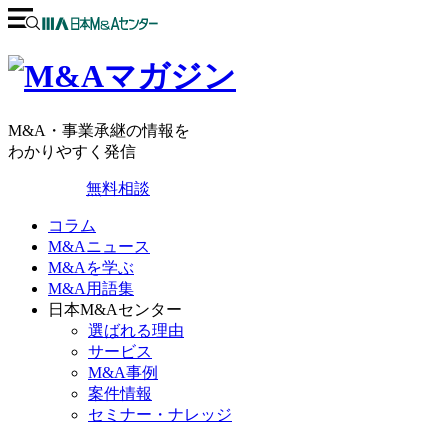
M&A・事業承継の情報を
わかりやすく発信
無料相談
コラム
M&Aニュース
M&Aを学ぶ
M&A用語集
日本M&Aセンター
選ばれる理由
サービス
M&A事例
案件情報
セミナー・ナレッジ