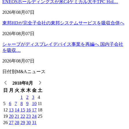
ENEOSホールディングスが米C4ケミカル大手TPC Hol…
2026年08月07日
東邦HDが完全子会社の東邦システムサービスを吸収合併へ
2026年08月07日
シャープがディスプレイデバイス事業を再編へ 国内子会社
を吸収…
2026年08月07日
日付別M&Aニュース
2018年8月
日
月
火
水
木
金
土
1
2
3
4
5
6
7
8
9
10
11
12
13
14
15
16
17
18
19
20
21
22
23
24
25
26
27
28
29
30
31