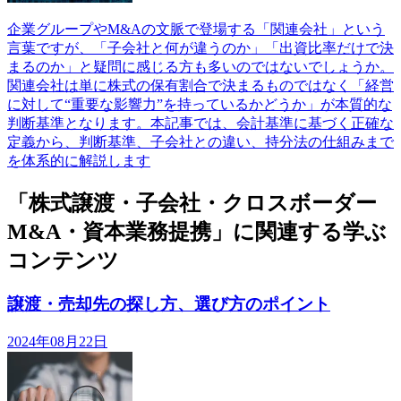
企業グループやM&Aの文脈で登場する「関連会社」という
言葉ですが、「子会社と何が違うのか」「出資比率だけで決
まるのか」と疑問に感じる方も多いのではないでしょうか。
関連会社は単に株式の保有割合で決まるものではなく「経営
に対して“重要な影響力”を持っているかどうか」が本質的な
判断基準となります。本記事では、会計基準に基づく正確な
定義から、判断基準、子会社との違い、持分法の仕組みまで
を体系的に解説します
「株式譲渡・子会社・クロスボーダー
M&A・資本業務提携」に関連する学ぶ
コンテンツ
譲渡・売却先の探し方、選び方のポイント
2024年08月22日