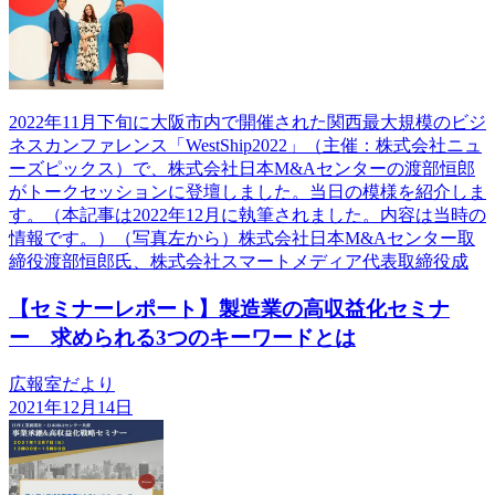
2022年11月下旬に大阪市内で開催された関西最大規模のビジ
ネスカンファレンス「WestShip2022」（主催：株式会社ニュ
ーズピックス）で、株式会社日本M&Aセンターの渡部恒郎
がトークセッションに登壇しました。当日の模様を紹介しま
す。（本記事は2022年12月に執筆されました。内容は当時の
情報です。）（写真左から）株式会社日本M&Aセンター取
締役渡部恒郎氏、株式会社スマートメディア代表取締役成
【セミナーレポート】製造業の高収益化セミナ
ー 求められる3つのキーワードとは
広報室だより
2021年12月14日