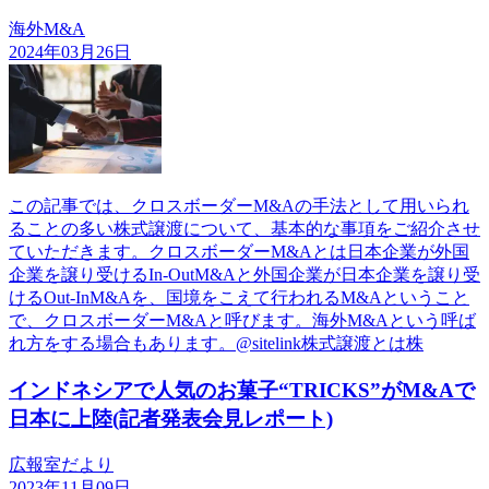
海外M&A
2024年03月26日
この記事では、クロスボーダーM&Aの手法として用いられ
ることの多い株式譲渡について、基本的な事項をご紹介させ
ていただきます。クロスボーダーM&Aとは日本企業が外国
企業を譲り受けるIn-OutM&Aと外国企業が日本企業を譲り受
けるOut-InM&Aを、国境をこえて行われるM&Aということ
で、クロスボーダーM&Aと呼びます。海外M&Aという呼ば
れ方をする場合もあります。@sitelink株式譲渡とは株
インドネシアで人気のお菓子“TRICKS”がM&Aで
日本に上陸(記者発表会見レポート)
広報室だより
2023年11月09日