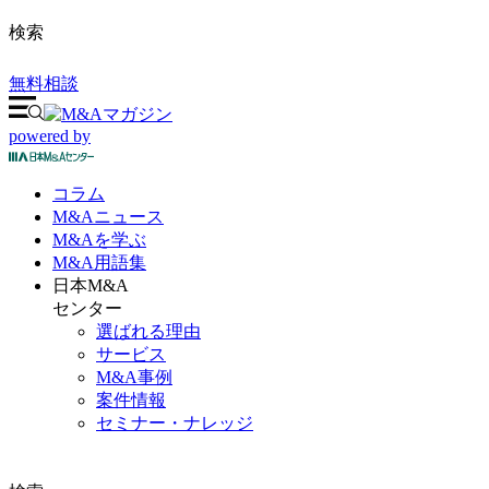
検索
無料相談
powered by
コラム
M&A
ニュース
M&Aを
学ぶ
M&A
用語集
日本M&A
センター
選ばれる理由
サービス
M&A事例
案件情報
セミナー・ナレッジ