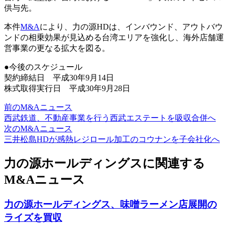
供与先。
本件
M&A
により、力の源HDは、インバウンド、アウトバウ
ンドの相乗効果が見込める台湾エリアを強化し、海外店舗運
営事業の更なる拡大を図る。
●今後のスケジュール
契約締結日 平成30年9月14日
株式取得実行日 平成30年9月28日
前のM&Aニュース
西武鉄道、不動産事業を行う西武エステートを吸収合併へ
次のM&Aニュース
三井松島HDが感熱レジロール加工のコウナンを子会社化へ
力の源ホールディングスに関連する
M&Aニュース
力の源ホールディングス、味噌ラーメン店展開の
ライズを買収