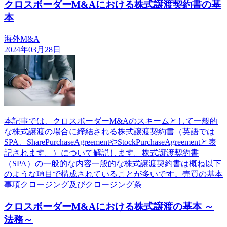
クロスボーダーM&Aにおける株式譲渡契約書の基
本
海外M&A
2024年03月28日
本記事では、クロスボーダーM&Aのスキームとして一般的
な株式譲渡の場合に締結される株式譲渡契約書（英語では
SPA、SharePurchaseAgreementやStockPurchaseAgreementと表
記されます。）について解説します。株式譲渡契約書
（SPA）の一般的な内容一般的な株式譲渡契約書は概ね以下
のような項目で構成されていることが多いです。売買の基本
事項クロージング及びクロージング条
クロスボーダーM&Aにおける株式譲渡の基本 ～
法務～