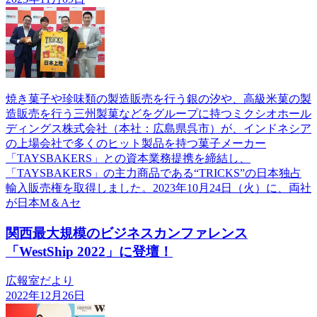
焼き菓子や珍味類の製造販売を行う銀の汐や、高級米菓の製
造販売を行う三州製菓などをグループに持つミクシオホール
ディングス株式会社（本社：広島県呉市）が、インドネシア
の上場会社で多くのヒット製品を持つ菓子メーカー
「TAYSBAKERS」との資本業務提携を締結し、
「TAYSBAKERS」の主力商品である“TRICKS”の日本独占
輸入販売権を取得しました。2023年10月24日（火）に、両社
が日本M＆Aセ
関西最大規模のビジネスカンファレンス
「WestShip 2022」に登壇！
広報室だより
2022年12月26日