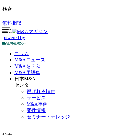
検索
無料相談
powered by
コラム
M&A
ニュース
M&Aを
学ぶ
M&A
用語集
日本M&A
センター
選ばれる理由
サービス
M&A事例
案件情報
セミナー・ナレッジ