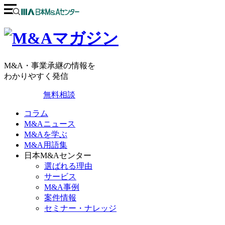
M&A・事業承継の情報を
わかりやすく発信
無料相談
コラム
M&Aニュース
M&Aを学ぶ
M&A用語集
日本M&Aセンター
選ばれる理由
サービス
M&A事例
案件情報
セミナー・ナレッジ