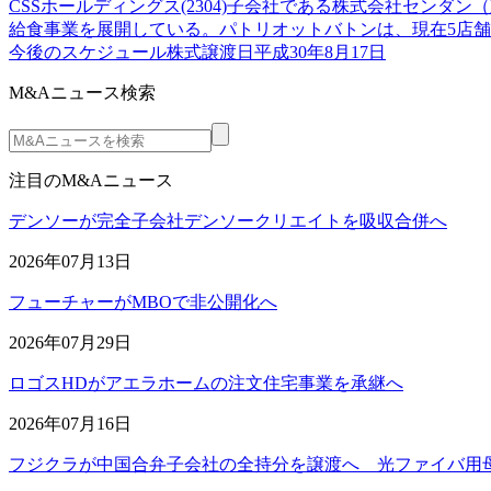
CSSホールディングス(2304)子会社である株式会社セン
給食事業を展開している。パトリオットバトンは、現在5店舗
今後のスケジュール株式譲渡日平成30年8月17日
M&Aニュース検索
注目のM&Aニュース
デンソーが完全子会社デンソークリエイトを吸収合併へ
2026年07月13日
フューチャーがMBOで非公開化へ
2026年07月29日
ロゴスHDがアエラホームの注文住宅事業を承継へ
2026年07月16日
フジクラが中国合弁子会社の全持分を譲渡へ 光ファイバ用