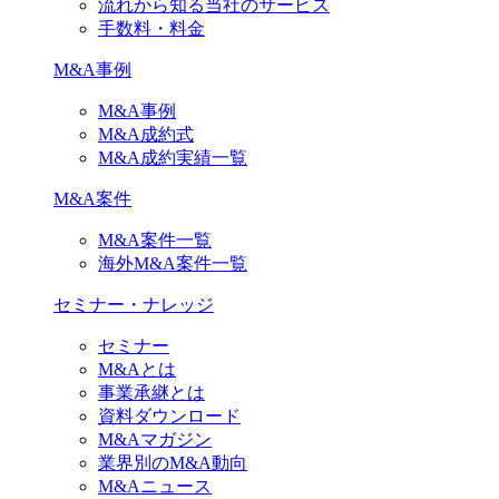
流れから知る当社のサービス
手数料・料金
M&A事例
M&A事例
M&A成約式
M&A成約実績一覧
M&A案件
M&A案件一覧
海外M&A案件一覧
セミナー・ナレッジ
セミナー
M&Aとは
事業承継とは
資料ダウンロード
M&Aマガジン
業界別のM&A動向
M&Aニュース