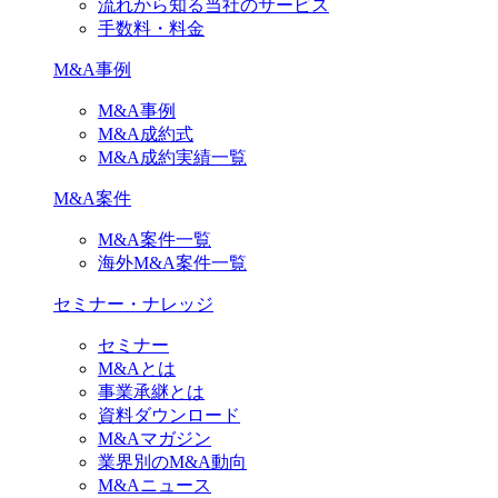
流れから知る当社のサービス
手数料・料金
M&A事例
M&A事例
M&A成約式
M&A成約実績一覧
M&A案件
M&A案件一覧
海外M&A案件一覧
セミナー・ナレッジ
セミナー
M&Aとは
事業承継とは
資料ダウンロード
M&Aマガジン
業界別のM&A動向
M&Aニュース