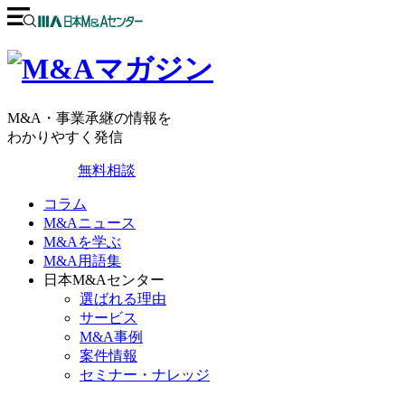
M&A・事業承継の情報を
わかりやすく発信
無料相談
コラム
M&Aニュース
M&Aを学ぶ
M&A用語集
日本M&Aセンター
選ばれる理由
サービス
M&A事例
案件情報
セミナー・ナレッジ