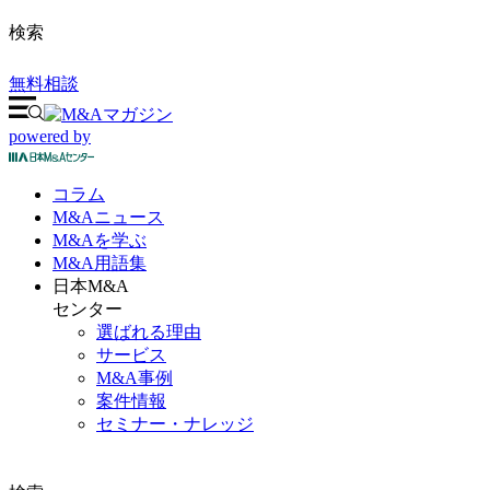
検索
無料相談
powered by
コラム
M&A
ニュース
M&Aを
学ぶ
M&A
用語集
日本M&A
センター
選ばれる理由
サービス
M&A事例
案件情報
セミナー・ナレッジ