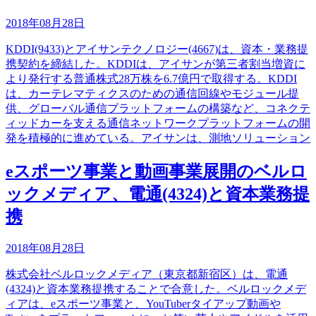
2018年08月28日
KDDI(9433)とアイサンテクノロジー(4667)は、資本・業務提
携契約を締結した。KDDIは、アイサンが第三者割当増資に
より発行する普通株式28万株を6.7億円で取得する。KDDI
は、カーテレマティクスのための通信回線やモジュール提
供、グローバル通信プラットフォームの構築など、コネクテ
ィッドカーを支える通信ネットワークプラットフォームの開
発を積極的に進めている。アイサンは、測地ソリューション
eスポーツ事業と動画事業展開のベルロ
ックメディア、電通(4324)と資本業務提
携
2018年08月28日
株式会社ベルロックメディア（東京都新宿区）は、電通
(4324)と資本業務提携することで合意した。ベルロックメデ
ィアは、eスポーツ事業と、YouTuberタイアップ動画や