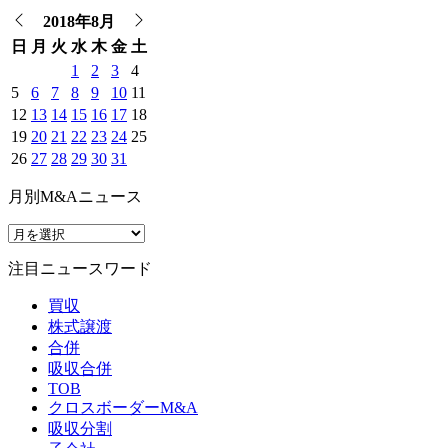
2018年8月
日
月
火
水
木
金
土
1
2
3
4
5
6
7
8
9
10
11
12
13
14
15
16
17
18
19
20
21
22
23
24
25
26
27
28
29
30
31
月別M&Aニュース
注目ニュースワード
買収
株式譲渡
合併
吸収合併
TOB
クロスボーダーM&A
吸収分割