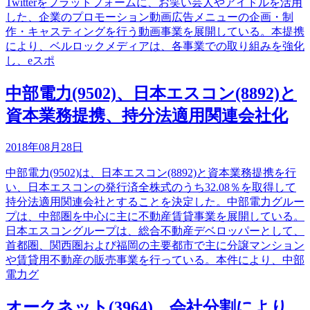
Twitterをプラットフォームに、お笑い芸人やアイドルを活用
した、企業のプロモーション動画広告メニューの企画・制
作・キャスティングを行う動画事業を展開している。本提携
により、ベルロックメディアは、各事業での取り組みを強化
し、eスポ
中部電力(9502)、日本エスコン(8892)と
資本業務提携、持分法適用関連会社化
2018年08月28日
中部電力(9502)は、日本エスコン(8892)と資本業務提携を行
い、日本エスコンの発行済全株式のうち32.08％を取得して
持分法適用関連会社とすることを決定した。中部電力グルー
プは、中部圏を中心に主に不動産賃貸事業を展開している。
日本エスコングループは、総合不動産デベロッパーとして、
首都圏、関西圏および福岡の主要都市で主に分譲マンション
や賃貸用不動産の販売事業を行っている。本件により、中部
電力グ
オークネット(3964)、会社分割により