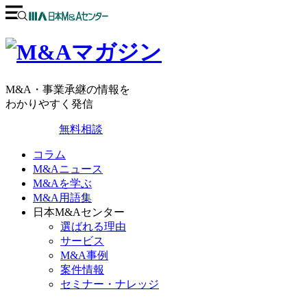
M&A・事業承継の情報を
わかりやすく発信
無料相談
コラム
M&Aニュース
M&Aを学ぶ
M&A用語集
日本M&Aセンター
選ばれる理由
サービス
M&A事例
案件情報
セミナー・ナレッジ