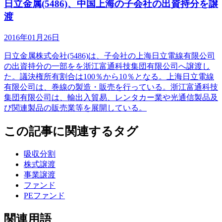
日立金属(5486)、中国上海の子会社の出資持分を譲
渡
2016年01月26日
日立金属株式会社(5486)は、子会社の上海日立電線有限公司
の出資持分の一部をを浙江富通科技集団有限公司へ譲渡し
た。議決権所有割合は100％から10％となる。上海日立電線
有限公司は、巻線の製造・販売を行っている。浙江富通科技
集団有限公司は、輸出入貿易、レンタカー業や光通信製品及
び関連製品の販売業等を展開している。
この記事に関連するタグ
吸収分割
株式譲渡
事業譲渡
ファンド
PEファンド
関連用語