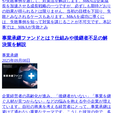
や失敗事例を通して、対策法を解説します。M&Aは企業成
長を加速させる成長戦略の一つですが、必ずしも期待どおり
の効果が得られるとは限りません。当初の目標を下回り、失
敗とみなされるケースもあります。M&Aを成功に導くに
は、失敗事例を知って対策を講じることが不可欠です。本記
事では、M&Aが失敗とみ
事業承継ファンドとは？仕組みや後継者不足の解
決策を解説
事業承継
2025年09月08日
企業経営者の高齢化が進み、「後継者がいない」「事業を継
ぐ人材が見つからない」などの悩みを抱える中小企業が増え
ています。自社の将来を考える経営者にとって、事業承継は
避けて通れない重要なテーマです。こうした状況の中で、多