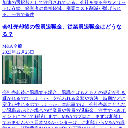
加速の選択肢として注目されている。会社を売る主なメリッ
トは存続、経営者の負担軽減、廃業コスト削減が挙げられ
る。一方で条件
会社売却後の役員退職金、従業員退職金はどうな
る？
M&A全般
2023年12月25日
会社売却後に退職する場合、退職金はもともとの規定が引き
継がれるのでしょうか。支払われる金額や方法、時期などに
変化が生じるのでしょうか。本記事では、会社売却にともな
い退職者が出た場合の従業員や役員の退職金、注意すべきポ
イントについて解説します。M&Aのプロに、まずは相談し
てみませんか？日本M&Aセンターは、ご相談からM&Aの成