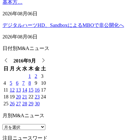
基本方…
2026年08月06日
デジタルハーツHD、SandboxによるMBOで非公開化へ
2026年08月06日
日付別M&Aニュース
2016年9月
日
月
火
水
木
金
土
1
2
3
4
5
6
7
8
9
10
11
12
13
14
15
16
17
18
19
20
21
22
23
24
25
26
27
28
29
30
月別M&Aニュース
注目ニュースワード