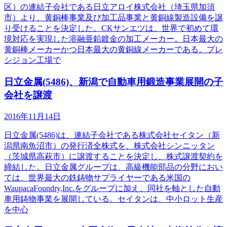
区）の連結子会社である日立アロイ株式会社（埼玉県加須
市）より、黄銅棒事業及び加工品事業と黄銅線製造設備を譲
り受けることを決定した。CKサンエツは、世界で初めて環
境対応を実現した溶融亜鉛鍍金の加工メーカー。日本最大の
黄銅棒メーカーかつ日本最大の黄銅線メーカーである。プレ
シジョン工場で
日立金属(5486)、新潟で自動車用鍛造事業展開の子
会社を譲渡
2016年11月14日
日立金属(5486)は、連結子会社である株式会社セイタン（新
潟県南魚沼市）の発行済全株式を、株式会社シンニッタン
（茨城県高萩市）に譲渡することを決定し、株式譲渡契約を
締結した。日立金属グループは、高級機能部品の分野におい
ては、世界最大の鉄鋳物サプライヤーである米国の
WaupacaFoundry,Inc.をグループに加え、同社を軸とした自動
車用鋳物事業を展開している。セイタンは、中小ロット生産
を中心