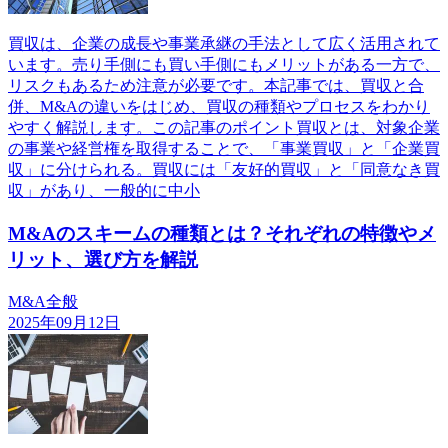
買収は、企業の成長や事業承継の手法として広く活用されて
います。売り手側にも買い手側にもメリットがある一方で、
リスクもあるため注意が必要です。本記事では、買収と合
併、M&Aの違いをはじめ、買収の種類やプロセスをわかり
やすく解説します。この記事のポイント買収とは、対象企業
の事業や経営権を取得することで、「事業買収」と「企業買
収」に分けられる。買収には「友好的買収」と「同意なき買
収」があり、一般的に中小
M&Aのスキームの種類とは？それぞれの特徴やメ
リット、選び方を解説
M&A全般
2025年09月12日