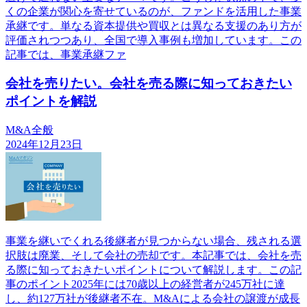
くの企業が関心を寄せているのが、ファンドを活用した事業
承継です。単なる資本提供や買収とは異なる支援のあり方が
評価されつつあり、全国で導入事例も増加しています。この
記事では、事業承継ファ
会社を売りたい。会社を売る際に知っておきたい
ポイントを解説
M&A全般
2024年12月23日
事業を継いでくれる後継者が見つからない場合、残される選
択肢は廃業、そして会社の売却です。本記事では、会社を売
る際に知っておきたいポイントについて解説します。この記
事のポイント2025年には70歳以上の経営者が245万社に達
し、約127万社が後継者不在。M&Aによる会社の譲渡が成長