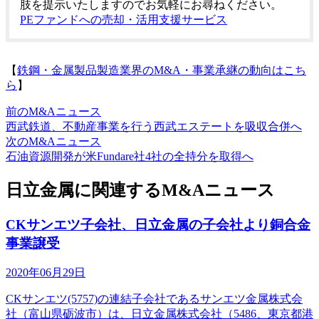
肢を提示いたしますのでお気軽にお尋ねください。
PEファンドへの売却・活用支援サービス
【
鉄鋼・金属製品製造業界のM&A・事業承継の動向はこち
ら
】
前のM&Aニュース
西武鉄道、不動産事業を行う西武エステートを吸収合併へ
次のM&Aニュース
石油資源開発が米Fundare社4社の全持分を取得へ
日立金属に関連するM&Aニュース
CKサンエツ子会社、日立金属の子会社より銅合金
事業譲受
2020年06月29日
CKサンエツ(5757)の連結子会社であるサンエツ金属株式会
社（富山県砺波市）は、日立金属株式会社（5486、東京都港