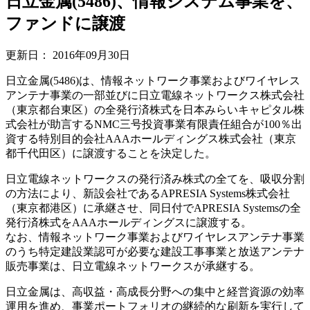
日立金属(5486)、情報システム事業を、
ファンドに譲渡
更新日：
2016年09月30日
日立金属(5486)は、情報ネットワーク事業およびワイヤレス
アンテナ事業の一部並びに日立電線ネットワークス株式会社
（東京都台東区）の全発行済株式を日本みらいキャピタル株
式会社が助言するNMC三号投資事業有限責任組合が100％出
資する特別目的会社AAAホールディングス株式会社（東京
都千代田区）に譲渡することを決定した。
日立電線ネットワークスの発行済み株式の全てを、吸収分割
の方法により、新設会社であるAPRESIA Systems株式会社
（東京都港区）に承継させ、同日付でAPRESIA Systemsの全
発行済株式をAAAホールディングスに譲渡する。
なお、情報ネットワーク事業およびワイヤレスアンテナ事業
のうち特定建設業認可が必要な建設工事事業と放送アンテナ
販売事業は、日立電線ネットワークスが承継する。
日立金属は、高収益・高成長分野への集中と経営資源の効率
運用を進め、事業ポートフォリオの継続的な刷新を実行して