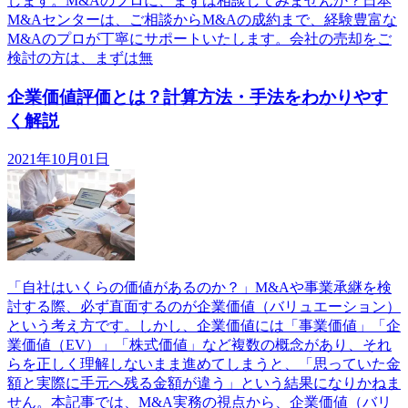
します。M&Aのプロに、まずは相談してみませんか？日本
M&Aセンターは、ご相談からM&Aの成約まで、経験豊富な
M&Aのプロが丁寧にサポートいたします。会社の売却をご
検討の方は、まずは無
企業価値評価とは？計算方法・手法をわかりやす
く解説
2021年10月01日
「自社はいくらの価値があるのか？」M&Aや事業承継を検
討する際、必ず直面するのが企業価値（バリュエーション）
という考え方です。しかし、企業価値には「事業価値」「企
業価値（EV）」「株式価値」など複数の概念があり、それ
らを正しく理解しないまま進めてしまうと、「思っていた金
額と実際に手元へ残る金額が違う」という結果になりかねま
せん。本記事では、M&A実務の視点から、企業価値（バリ