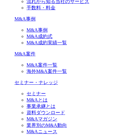
流れから知る当社のサービス
手数料・料金
M&A事例
M&A事例
M&A成約式
M&A成約実績一覧
M&A案件
M&A案件一覧
海外M&A案件一覧
セミナー・ナレッジ
セミナー
M&Aとは
事業承継とは
資料ダウンロード
M&Aマガジン
業界別のM&A動向
M&Aニュース