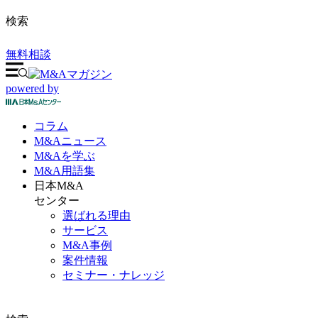
検索
無料相談
powered by
コラム
M&A
ニュース
M&Aを
学ぶ
M&A
用語集
日本M&A
センター
選ばれる理由
サービス
M&A事例
案件情報
セミナー・ナレッジ