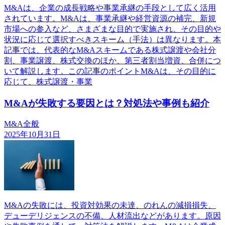
M&Aは、企業の成長戦略や事業承継の手段として広く活用
されています。M&Aは、事業承継や経営資源の補完、新規
市場への参入など、さまざまな目的で実施され、その目的や
状況に応じて選択すべきスキーム（手法）は異なります。本
記事では、代表的なM&Aスキームである株式譲渡や会社分
割、事業譲渡、株式交換のほか、第三者割当増資、合併につ
いて解説します。この記事のポイントM&Aは、その目的に
応じて、株式譲渡・事業
M&Aが失敗する要因とは？対処法や事例も紹介
M&A全般
2025年10月31日
M&Aの失敗には、投資対効果の未達、のれんの減損損失、
デューデリジェンスの不備、人材流出などがあります。原因