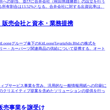
製作所への割当、並びに合弁会社（秋田県雄勝郡）の設立を行う
有割合は13.52%となる。合弁会社に対する出資比率は、
作・販売会社と資本・業務提携
ープ傘下のKitLoongTayariaSdn.Bhd.の株式を
サリー・カーパーツ関連商品の供給について提携する。オート
イティブサービス事業を営み、汎用的な一般情報用紙への印刷に
のクリエイティブ提案を含めたソリューションの提供を行っ
入販売事業を譲受け