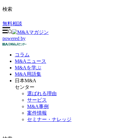
検索
無料相談
powered by
コラム
M&A
ニュース
M&Aを
学ぶ
M&A
用語集
日本M&A
センター
選ばれる理由
サービス
M&A事例
案件情報
セミナー・ナレッジ