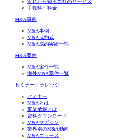
流れから知る当社のサービス
手数料・料金
M&A事例
M&A事例
M&A成約式
M&A成約実績一覧
M&A案件
M&A案件一覧
海外M&A案件一覧
セミナー・ナレッジ
セミナー
M&Aとは
事業承継とは
資料ダウンロード
M&Aマガジン
業界別のM&A動向
M&Aニュース