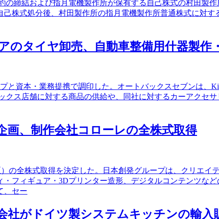
業務提携契約の締結および指月電機製作所が保有する自己株式の村田
己株式処分後、村田製作所の指月電機製作所普通株式に対する所
ーシアのタイヤ卸売、自動車整備用什器製
プと資本・業務提携で調印した。オートバックスセブンは、KitLoongグル
トバックス店舗に対する商品の供給や、同社に対するカーアクセ
物の企画、制作会社コローレの全株式取得
中央区）の全株式取得を決定した。日本創発グループは、クリエ
ィ・フィギュア・3Dプリンター造形、デジタルコンテンツなど
て、セー
設子会社がドイツ製システムキッチンの輸