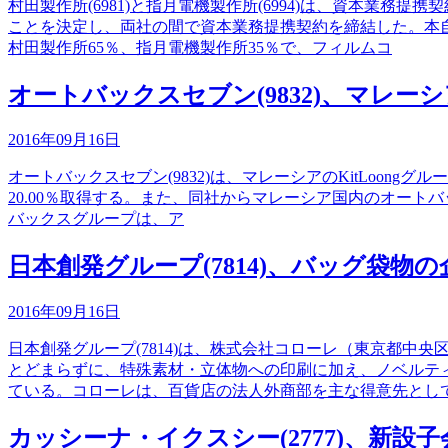
村田製作所(6981)と指月電機製作所(6994)は、資本
ことを決定し、両社の間で資本業務提携契約を締結した。本自
村田製作所65％、指月電機製作所35％で、フィルムコ
オートバックスセブン(9832)、マレ
2016年09月16日
オートバックスセブン(9832)は、マレーシアのKitLoongグルー
20.00％取得する。また、同社からマレーシア国内のオー
バックスグループは、ア
日本創発グループ(7814)、バッグ袋
2016年09月16日
日本創発グループ(7814)は、株式会社コローレ（東京都
とどまらずに、特殊素材・立体物への印刷に加え、ノベルテ
ている。コローレは、百貨店の法人外商部を主な得意先とし
カッシーナ・イクスシー(2777)、新