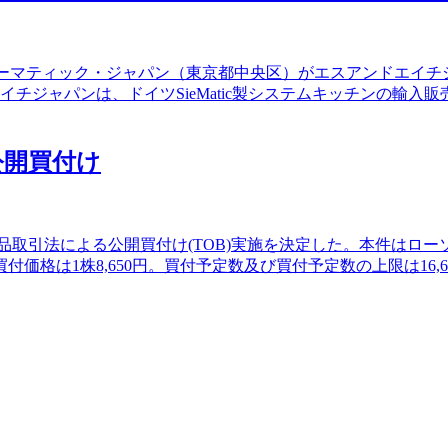
会社ジーマティック・ジャパン（東京都中央区）がエスアンドエ
チジャパンは、ドイツSieMatic製システムキッチンの輸
を公開買付け
る金融商品取引法による公開買付け(TOB)実施を決定した。本件
格は1株8,650円。買付予定数及び買付予定数の上限は16,6