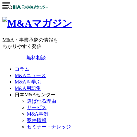
M&A・事業承継の情報を
わかりやすく発信
無料相談
コラム
M&Aニュース
M&Aを学ぶ
M&A用語集
日本M&Aセンター
選ばれる理由
サービス
M&A事例
案件情報
セミナー・ナレッジ