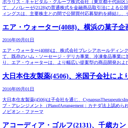
ポラリス・キャピタル・グループ株式会社（東京都千代田区
て、ノバレーゼ(2128)の普通株式を金融商品取引法による
ィングスは、主要株主との間で公開買付応募契約を締結し、
エア・ウォーター(4088)、横浜の菓子
2016年09月01日
エア・ウォーター(4088)は、株式会社プレシアホールデ
て、既存のハム・ソーセージ・デリカ事業、冷凍食品事業に
り、エア・ウォーターは、より幅広い提案型の商品開発およ
大日本住友製薬(4506)、米国子会社
2016年09月01日
大日本住友製薬(4506)は子会社を通じ、CynapsusTher
ブ・アレンジメント（PlanofArrangement：カナ
ノビオン・ファーマ
アコーディア・ゴルフ(2131)、千歳