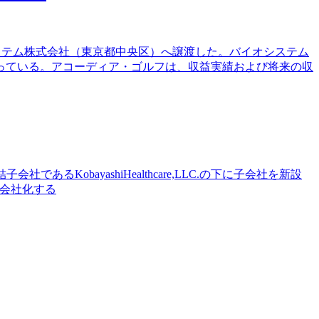
システム株式会社（東京都中央区）へ譲渡した。バイオシステム
っている。アコーディア・ゴルフは、収益実績および将来の収
会社であるKobayashiHealthcare,LLC.の下に子会社を新設
全子会社化する