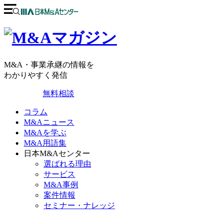
M&A・事業承継の情報を
わかりやすく発信
無料相談
コラム
M&Aニュース
M&Aを学ぶ
M&A用語集
日本M&Aセンター
選ばれる理由
サービス
M&A事例
案件情報
セミナー・ナレッジ