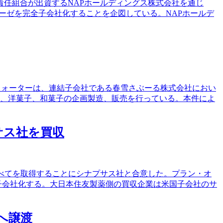
任組合が出資するNAPホールディングス株式会社を通じ
バレーゼを完全子会社化することを企図している。NAPホールデ
・ウォーターは、連結子会社である春雪さぶーる株式会社におい
は、洋菓子、和菓子の企画製造、販売を行っている。本件によ
サス社を買収
ワラントのすべてを取得することにシナプサス社と合意した。プラン・オ
し完全子会社化する。大日本住友製薬側の買収企業は米国子会社のサ
へ譲渡