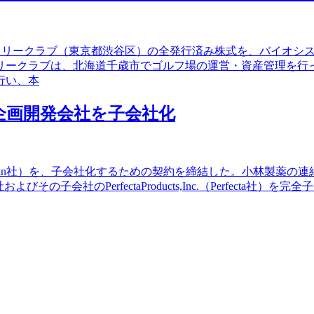
カントリークラブ（東京都渋谷区）の全発行済み株式を、バイオ
リークラブは、北海道千歳市でゴルフ場の運営・資産管理を行
行い、本
品企画開発会社を子会社化
イオ州、Berlin社）を、子会社化するための契約を締結した。小林製薬の連結子
その子会社のPerfectaProducts,Inc.（Perfecta社）を完