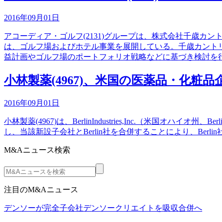
2016年09月01日
アコーディア・ゴルフ(2131)グループは、株式会社千歳
は、ゴルフ場およびホテル事業を展開している。千歳カント
益計画やゴルフ場のポートフォリオ戦略などに基づき検討を
小林製薬(4967)、米国の医薬品・化粧
2016年09月01日
小林製薬(4967)は、BerlinIndustries,Inc.（米国オハ
し、当該新設子会社とBerlin社を合併することにより、Berlin社および
M&Aニュース検索
注目のM&Aニュース
デンソーが完全子会社デンソークリエイトを吸収合併へ