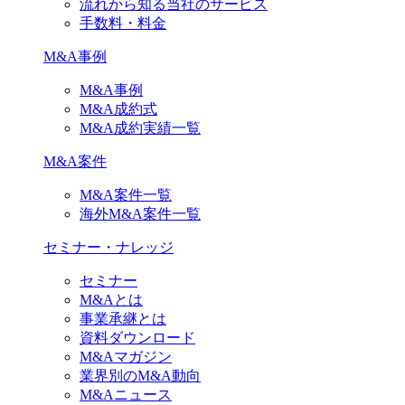
流れから知る当社のサービス
手数料・料金
M&A事例
M&A事例
M&A成約式
M&A成約実績一覧
M&A案件
M&A案件一覧
海外M&A案件一覧
セミナー・ナレッジ
セミナー
M&Aとは
事業承継とは
資料ダウンロード
M&Aマガジン
業界別のM&A動向
M&Aニュース