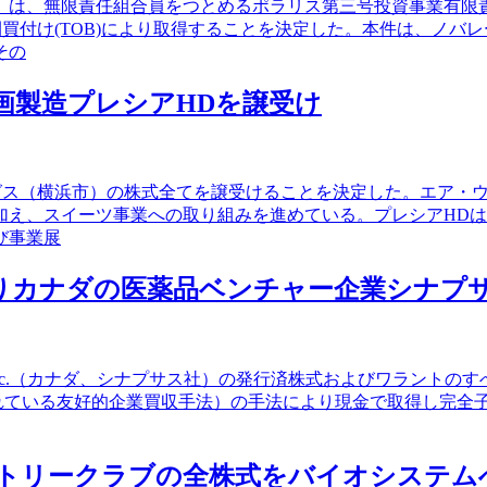
）は、無限責任組合員をつとめるポラリス第三号投資事業有限責
公開買付け(TOB)により取得することを決定した。本件は、ノ
その
企画製造プレシアHDを譲受け
ィングス（横浜市）の株式全てを譲受けることを決定した。エア
加え、スイーツ事業への取り組みを進めている。プレシアHD
び事業展
によりカナダの医薬品ベンチャー企業シナプ
apeuticsInc.（カナダ、シナプサス社）の発行済株式および
ダ法上認められている友好的企業買収手法）の手法により現金で取得
カントリークラブの全株式をバイオシステム