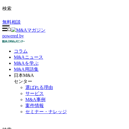
検索
無料相談
powered by
コラム
M&A
ニュース
M&Aを
学ぶ
M&A
用語集
日本M&A
センター
選ばれる理由
サービス
M&A事例
案件情報
セミナー・ナレッジ