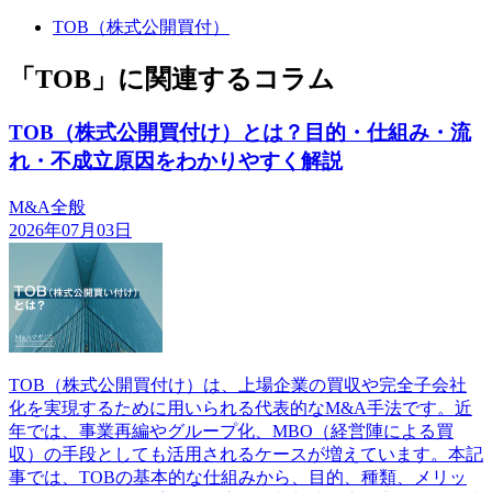
TOB（株式公開買付）
「TOB」に関連するコラム
TOB（株式公開買付け）とは？目的・仕組み・流
れ・不成立原因をわかりやすく解説
M&A全般
2026年07月03日
TOB（株式公開買付け）は、上場企業の買収や完全子会社
化を実現するために用いられる代表的なM&A手法です。近
年では、事業再編やグループ化、MBO（経営陣による買
収）の手段としても活用されるケースが増えています。本記
事では、TOBの基本的な仕組みから、目的、種類、メリッ