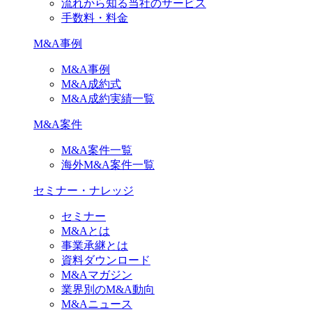
流れから知る当社のサービス
手数料・料金
M&A事例
M&A事例
M&A成約式
M&A成約実績一覧
M&A案件
M&A案件一覧
海外M&A案件一覧
セミナー・ナレッジ
セミナー
M&Aとは
事業承継とは
資料ダウンロード
M&Aマガジン
業界別のM&A動向
M&Aニュース