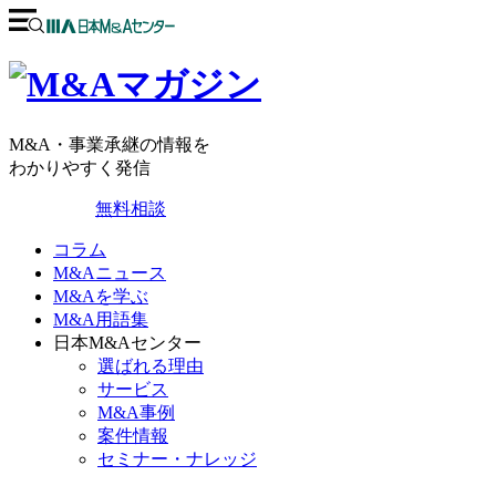
M&A・事業承継の情報を
わかりやすく発信
無料相談
コラム
M&Aニュース
M&Aを学ぶ
M&A用語集
日本M&Aセンター
選ばれる理由
サービス
M&A事例
案件情報
セミナー・ナレッジ