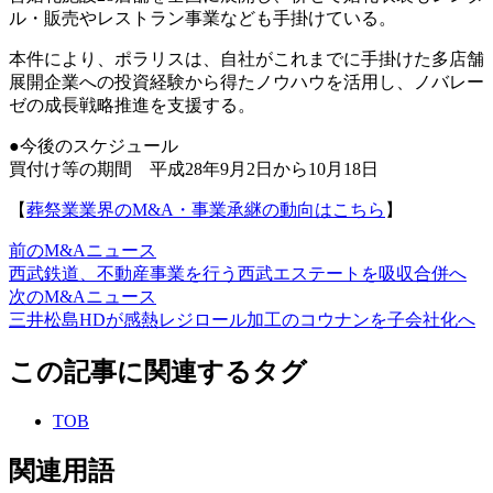
ル・販売やレストラン事業なども手掛けている。
本件により、ポラリスは、自社がこれまでに手掛けた多店舗
展開企業への投資経験から得たノウハウを活用し、ノバレー
ゼの成長戦略推進を支援する。
●今後のスケジュール
買付け等の期間 平成28年9月2日から10月18日
【
葬祭業業界のM&A・事業承継の動向はこちら
】
前のM&Aニュース
西武鉄道、不動産事業を行う西武エステートを吸収合併へ
次のM&Aニュース
三井松島HDが感熱レジロール加工のコウナンを子会社化へ
この記事に関連するタグ
TOB
関連用語