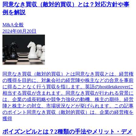
同意なき買収（敵対的買収）とは？対応方針や事
例を解説
M&A全般
2024年08月20日
同意なき買収（敵対的買収）とは同意なき買収とは、経営権
の獲得を目的に、対象会社の経営陣や株主などの合意を事前
に得ることなく行う買収を指します。英語のhostiletakeoverに
相当する買収が含まれます。同意なき買収が行われる背景に
は、企業の成長戦略や競争力強化の動機、株主の期待、経営
陣と株主との対立、市場状況などが挙げられます。この記事
のポイント同意なき買収（敵対的買収）は、企業の経営権を
獲得
ポイズンピルとは？2種類の手法やメリット・デメ