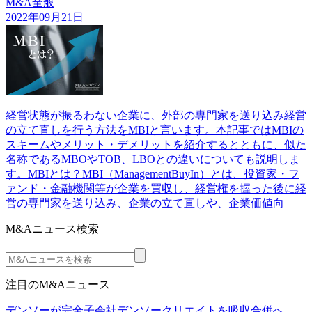
M&A全般
2022年09月21日
経営状態が振るわない企業に、外部の専門家を送り込み経営
の立て直しを行う方法をMBIと言います。本記事ではMBIの
スキームやメリット・デメリットを紹介するとともに、似た
名称であるMBOやTOB、LBOとの違いについても説明しま
す。MBIとは？MBI（ManagementBuyIn）とは、投資家・フ
ァンド・金融機関等が企業を買収し、経営権を握った後に経
営の専門家を送り込み、企業の立て直しや、企業価値向
M&Aニュース検索
注目のM&Aニュース
デンソーが完全子会社デンソークリエイトを吸収合併へ