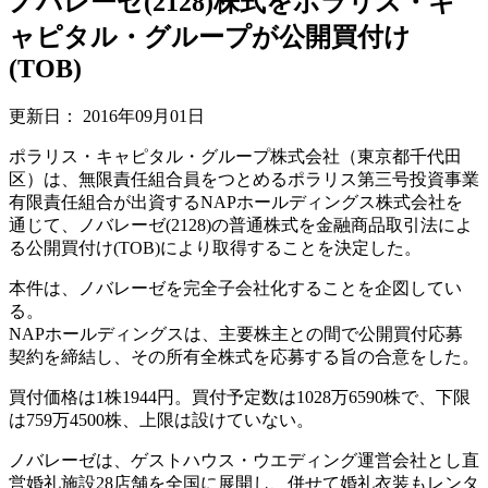
ノバレーゼ(2128)株式をポラリス・キ
ャピタル・グループが公開買付け
(TOB)
更新日：
2016年09月01日
ポラリス・キャピタル・グループ株式会社（東京都千代田
区）は、無限責任組合員をつとめるポラリス第三号投資事業
有限責任組合が出資するNAPホールディングス株式会社を
通じて、ノバレーゼ(2128)の普通株式を金融商品取引法によ
る公開買付け(TOB)により取得することを決定した。
本件は、ノバレーゼを完全子会社化することを企図してい
る。
NAPホールディングスは、主要株主との間で公開買付応募
契約を締結し、その所有全株式を応募する旨の合意をした。
買付価格は1株1944円。買付予定数は1028万6590株で、下限
は759万4500株、上限は設けていない。
ノバレーゼは、ゲストハウス・ウエディング運営会社とし直
営婚礼施設28店舗を全国に展開し、併せて婚礼衣装もレンタ