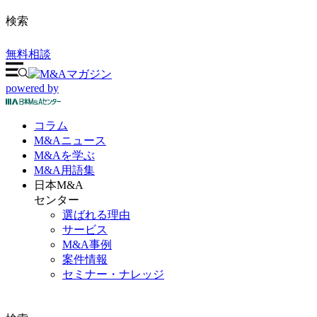
検索
無料相談
powered by
コラム
M&A
ニュース
M&Aを
学ぶ
M&A
用語集
日本M&A
センター
選ばれる理由
サービス
M&A事例
案件情報
セミナー・ナレッジ