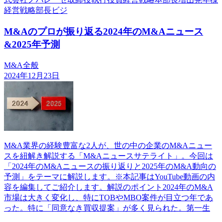
経営戦略部長ビジ
M&Aのプロが振り返る2024年のM&Aニュース
&2025年予測
M&A全般
2024年12月23日
M&A業界の経験豊富な2人が、世の中の企業のM&Aニュー
スを紐解き解説する「M&Aニュースサテライト」。今回は
「2024年のM&Aニュースの振り返りと2025年のM&A動向の
予測」をテーマに解説します。※本記事はYouTube動画の内
容を編集してご紹介します。解説のポイント2024年のM&A
市場は大きく変化し、特にTOBやMBO案件が目立つ年であ
った。特に「同意なき買収提案」が多く見られた。第一生