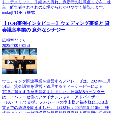
ト・デメリット、手続きの流れ、判断時の注意点までを、株
主・経営者それぞれの立場からわかりやすく解説します。
mokuji]TOB（株式
【TOB事例インタビュー】ウェディング事業と 貸
会議室事業の 意外なシナジー
広報室だより
2025年09月05日
ウェディング関連事業を運営するノバレーゼは、2024年11月
14日、貸会議室を運営・管理するティーケーピーによる
TOBに賛同する意思決定をしました。日本M&Aセンター
は、ノバレーゼ側のファイナンシャル・アドバイザー
（FA）として支援。ノバレーゼの増山様と福本様にTOB成
立までの経緯を聞きました。（取材日：2025年6月16日）株
式会社ノバレーゼ取締役執行役員経営戦略本部長増山晃年様