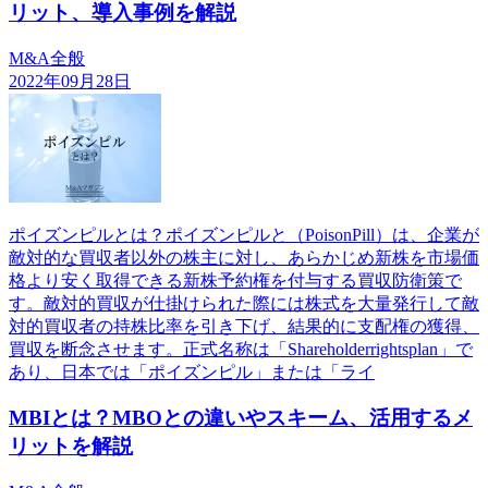
リット、導入事例を解説
M&A全般
2022年09月28日
ポイズンピルとは？ポイズンピルと（PoisonPill）は、企業が
敵対的な買収者以外の株主に対し、あらかじめ新株を市場価
格より安く取得できる新株予約権を付与する買収防衛策で
す。敵対的買収が仕掛けられた際には株式を大量発行して敵
対的買収者の持株比率を引き下げ、結果的に支配権の獲得、
買収を断念させます。正式名称は「Shareholderrightsplan」で
あり、日本では「ポイズンピル」または「ライ
MBIとは？MBOとの違いやスキーム、活用するメ
リットを解説