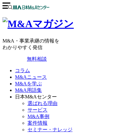
M&A・事業承継の情報を
わかりやすく発信
無料相談
コラム
M&Aニュース
M&Aを学ぶ
M&A用語集
日本M&Aセンター
選ばれる理由
サービス
M&A事例
案件情報
セミナー・ナレッジ