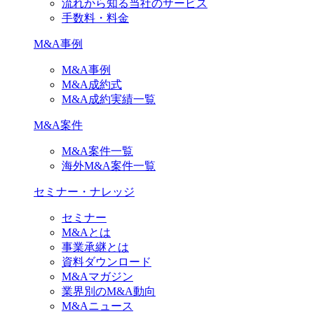
流れから知る当社のサービス
手数料・料金
M&A事例
M&A事例
M&A成約式
M&A成約実績一覧
M&A案件
M&A案件一覧
海外M&A案件一覧
セミナー・ナレッジ
セミナー
M&Aとは
事業承継とは
資料ダウンロード
M&Aマガジン
業界別のM&A動向
M&Aニュース