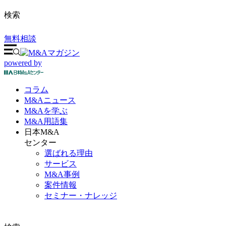
検索
無料相談
powered by
コラム
M&A
ニュース
M&Aを
学ぶ
M&A
用語集
日本M&A
センター
選ばれる理由
サービス
M&A事例
案件情報
セミナー・ナレッジ