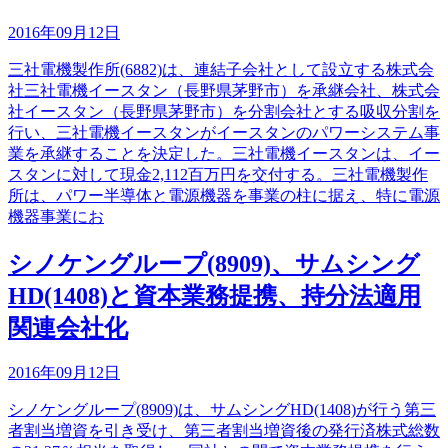
2016年09月12日
三社電機製作所(6882)は、連結子会社として設立する株式会
社三社電機イースタン（長野県茅野市）を承継会社、株式会
社イースタン（長野県茅野市）を分割会社とする吸収分割を
行い、三社電機イースタンがイースタンのパワーシステム事
業を承継することを決定した。三社電機イースタンは、イー
スタンに対して現金2,112百万円を交付する。三社電機製作
所は、パワー半導体と電源機器を事業の柱に据え、特に電源
機器事業にお
シノケングループ(8909)、サムシング
HD(1408)と資本業務提携、持分法適用
関連会社化
2016年09月12日
シノケングループ(8909)は、サムシングHD(1408)が行う第三
者割当増資を引き受け、第三者割当増資後の発行済株式総数