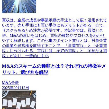
買収は、企業の成長や事業承継の手法として広く活用されて
います。売り手側にも買い手側にもメリットがある一方で、
リスクもあるため注意が必要です。本記事では、買収と合
併、M&Aの違いをはじめ、買収の種類やプロセスをわかり
やすく解説します。この記事のポイント買収とは、対象企業
の事業や経営権を取得することで、「事業買収」と「企業買
収」に分けられる。買収には「友好的買収」と「同意なき買
収」があり、一般的に中小
M&Aのスキームの種類とは？それぞれの特徴やメ
リット、選び方を解説
M&A全般
2025年09月12日