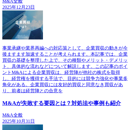
M&A全般
2025年12月23日
事業承継や業界再編への対応策として、企業買収の動きが今
後ますます加速することが考えられます。本記事では、企業
買収の基礎を整理した上で、その種類やメリット・デメリッ
ト、具体的な流れなどについて解説します。この記事のポイ
ントM&Aによる企業買収は、経営陣が他社の株式を取得
し、経営権を獲得する手法で、目的には競争力強化や事業多
角化がある。企業買収には友好的買収と同意なき買収があ
り、前者は経営陣との合意を
M&Aが失敗する要因とは？対処法や事例も紹介
M&A全般
2025年10月31日