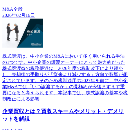
M&A全般
2026年02月16日
株式譲渡は、中小企業のM&Aにおいて多く用いられる手法
の1つです。中小企業の譲渡オーナーにとって魅力的だった
株式譲渡益の税務優遇は、2026年度の税制改正により縮小
し、売却後の手取りが「従来より減少する」方向で影響が想
定されています。そのため税制適用の2027年を前に、中小企
業M&Aでは「いつ譲渡するか」の見極めが今後ますます重
要になると考えられます。本記事では、株式譲渡の基本や税
制改正による影響
企業買収とは？買収スキームやメリット・デメリ
ットを解説