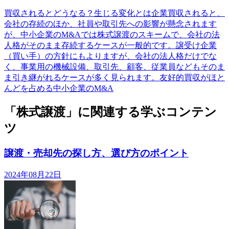
買収されるとどうなる？生じる変化とは企業買収されると、
会社の存続のほか、社員や取引先への影響が懸念されます
が、中小企業のM&Aでは株式譲渡のスキームで、会社の法
人格がそのまま存続するケースが一般的です。譲受け企業
（買い手）の方針にもよりますが、会社の法人格だけでな
く、事業用の機械設備、取引先、顧客、従業員などもそのま
ま引き継がれるケースが多く見られます。友好的買収がほと
んどを占める中小企業のM&A
「株式譲渡」に関連する学ぶコンテン
ツ
譲渡・売却先の探し方、選び方のポイント
2024年08月22日