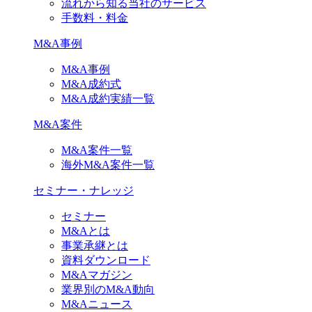
流れから知る当社のサービス
手数料・料金
M&A事例
M&A事例
M&A成約式
M&A成約実績一覧
M&A案件
M&A案件一覧
海外M&A案件一覧
セミナー・ナレッジ
セミナー
M&Aとは
事業承継とは
資料ダウンロード
M&Aマガジン
業界別のM&A動向
M&Aニュース