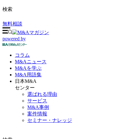
検索
無料相談
powered by
コラム
M&A
ニュース
M&Aを
学ぶ
M&A
用語集
日本M&A
センター
選ばれる理由
サービス
M&A事例
案件情報
セミナー・ナレッジ