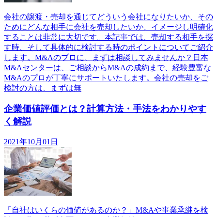
会社の譲渡・売却を通じてどういう会社になりたいか、その
ためにどんな相手に会社を売却したいか、イメージし明確化
することは非常に大切です。本記事では、売却する相手を探
す時、そして具体的に検討する時のポイントについてご紹介
します。M&Aのプロに、まずは相談してみませんか？日本
M&Aセンターは、ご相談からM&Aの成約まで、経験豊富な
M&Aのプロが丁寧にサポートいたします。会社の売却をご
検討の方は、まずは無
企業価値評価とは？計算方法・手法をわかりやす
く解説
2021年10月01日
「自社はいくらの価値があるのか？」M&Aや事業承継を検