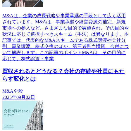
M&Aは、企業の成長戦略や事業承継の手段として広く活用
されています。M&Aは、事業承継や経営資源の補完、新規
市場への参入など、さまざまな目的で実施され、その目的や
状況に応じて選択すべきスキーム（手法）は異なります。本
記事では、代表的なM&Aスキームである株式譲渡や会社分
割、事業譲渡、株式交換のほか、第三者割当増資、合併につ
いて解説します。この記事のポイントM&Aは、その目的に
応じて、株式譲渡・事業
買収されるとどうなる？会社の存続や社員にもた
らす変化とは
M&A全般
2025年09月02日