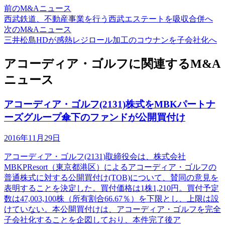
前のM&Aニュース
西武鉄道、不動産事業を行う西武エステートを吸収合併へ
次のM&Aニュース
三井松島HDが感熱レジロール加工のコウナンを子会社化へ
アコーディア・ゴルフに関連するM&A
ニュース
アコーディア・ゴルフ(2131)株式をMBKパートナ
ーズグループ傘下のファンドが公開買付け
2016年11月29日
アコーディア・ゴルフ(2131)取締役会は、株式会社
MBKPResort（東京都港区）によるアコーディア・ゴルフの
普通株式に対する公開買付け(TOB)について、賛同の意見を
表明することを決定した。買付価格は1株1,210円。買付予定
数は47,003,100株（所有割合66.67％）を下限とし、上限は設
けていない。本公開買付けは、アコーディア・ゴルフを完全
子会社化することを企図しており、本件完了後ア