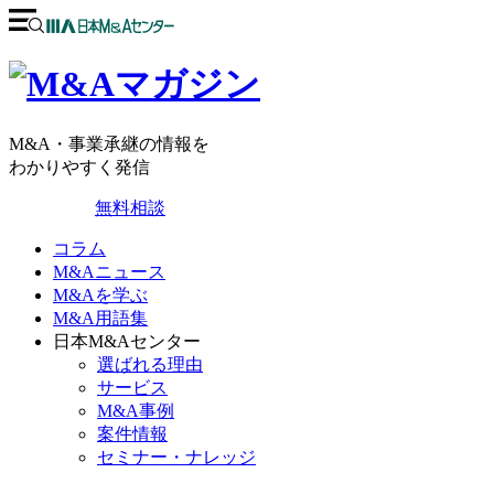
M&A・事業承継の情報を
わかりやすく発信
無料相談
コラム
M&Aニュース
M&Aを学ぶ
M&A用語集
日本M&Aセンター
選ばれる理由
サービス
M&A事例
案件情報
セミナー・ナレッジ