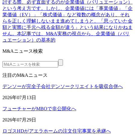
討する際、必ず直面するのが企業価値（バリュエーション）
という考え方です。しかし、企業価値には「事業価値」「企
業価値（EV）」「株式価値」など複数の概念があり、それ
らを正しく理解しないまま進めてしまうと、「思っていた金
額と実際に手元へ残る金額が違う」という結果になりかねま
せん。本記事では、M&A実務の視点から、企業価値（バリ
ュエーション）の基本的
M&Aニュース検索
注目のM&Aニュース
デンソーが完全子会社デンソークリエイトを吸収合併へ
2026年07月13日
フューチャーがMBOで非公開化へ
2026年07月29日
ロゴスHDがアエラホームの注文住宅事業を承継へ