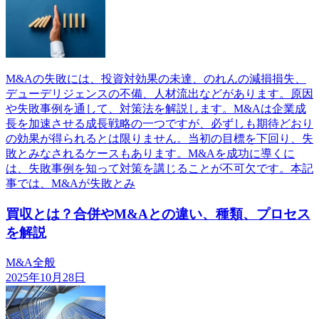
M&Aの失敗には、投資対効果の未達、のれんの減損損失、
デューデリジェンスの不備、人材流出などがあります。原因
や失敗事例を通して、対策法を解説します。M&Aは企業成
長を加速させる成長戦略の一つですが、必ずしも期待どおり
の効果が得られるとは限りません。当初の目標を下回り、失
敗とみなされるケースもあります。M&Aを成功に導くに
は、失敗事例を知って対策を講じることが不可欠です。本記
事では、M&Aが失敗とみ
買収とは？合併やM&Aとの違い、種類、プロセス
を解説
M&A全般
2025年10月28日