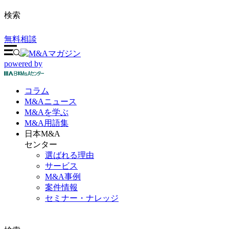
検索
無料相談
powered by
コラム
M&A
ニュース
M&Aを
学ぶ
M&A
用語集
日本M&A
センター
選ばれる理由
サービス
M&A事例
案件情報
セミナー・ナレッジ