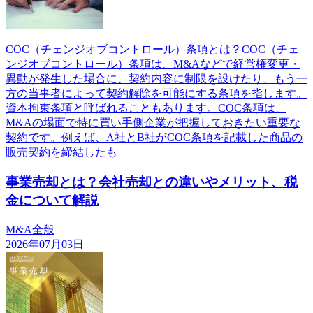
COC（チェンジオブコントロール）条項とは？COC（チェ
ンジオブコントロール）条項は、M&Aなどで経営権変更・
異動が発生した場合に、契約内容に制限を設けたり、もう一
方の当事者によって契約解除を可能にする条項を指します。
資本拘束条項と呼ばれることもあります。COC条項は、
M&Aの場面で特に買い手側企業が把握しておきたい重要な
契約です。例えば、A社とB社がCOC条項を記載した商品の
販売契約を締結したも
事業売却とは？会社売却との違いやメリット、税
金について解説
M&A全般
2026年07月03日