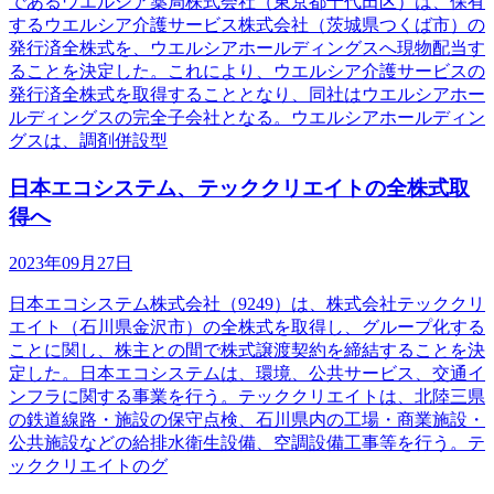
であるウエルシア薬局株式会社（東京都千代田区）は、保有
するウエルシア介護サービス株式会社（茨城県つくば市）の
発行済全株式を、ウエルシアホールディングスへ現物配当す
ることを決定した。これにより、ウエルシア介護サービスの
発行済全株式を取得することとなり、同社はウエルシアホー
ルディングスの完全子会社となる。ウエルシアホールディン
グスは、調剤併設型
日本エコシステム、テッククリエイトの全株式取
得へ
2023年09月27日
日本エコシステム株式会社（9249）は、株式会社テッククリ
エイト（石川県金沢市）の全株式を取得し、グループ化する
ことに関し、株主との間で株式譲渡契約を締結することを決
定した。日本エコシステムは、環境、公共サービス、交通イ
ンフラに関する事業を行う。テッククリエイトは、北陸三県
の鉄道線路・施設の保守点検、石川県内の工場・商業施設・
公共施設などの給排水衛生設備、空調設備工事等を行う。テ
ッククリエイトのグ