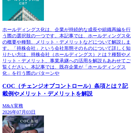
ホールディングス化は、企業が持続的な成長や組織再編を行
う際の選択肢の一つです。本記事では、ホールディングス化
の概要や種類、メリット・デメリットなどについて解説しま
す。「持株会社」という会社形態そのものについて詳しく知
りたい方は、持株会社（ホールディングス）とは？種類やメ
リット・デメリット、事業承継への活用を解説もあわせてご
覧ください。本記事では、既存企業が「ホールディングス
化」を行う際のパターンや
COC（チェンジオブコントロール）条項とは？記
載例やメリット・デメリットを解説
M&A実務
2026年07月03日