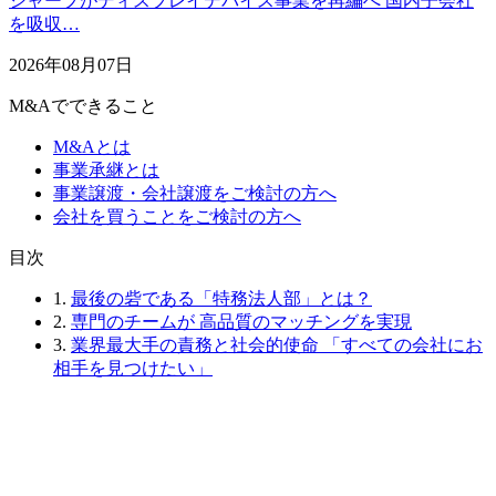
シャープがディスプレイデバイス事業を再編へ 国内子会社
を吸収…
2026年08月07日
M&Aでできること
M&Aとは
事業承継とは
事業譲渡・会社譲渡をご検討の方へ
会社を買うことをご検討の方へ
⽬次
1.
最後の砦である「特務法人部」とは？
2.
専門のチームが 高品質のマッチングを実現
3.
業界最大手の責務と社会的使命 「すべての会社にお
相手を見つけたい」