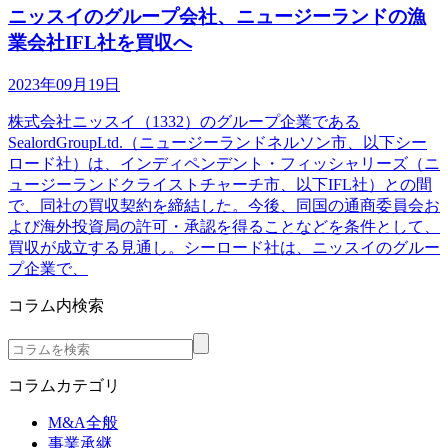
ニッスイのグループ会社、ニュージーランドの漁
業会社IFL社を買収へ
2023年09月19日
株式会社ニッスイ（1332）のグループ企業である
SealordGroupLtd.（ニュージーランドネルソン市、以下シー
ロード社）は、インディペンデント・フィッシャリーズ（ニ
ュージーランドクライストチャーチ市、以下IFL社）との間
で、同社の買収契約を締結した。今後、同国の通商委員会お
よび海外投資局の許可・承認を得ることなどを条件として、
買収が成立する見通し。シーロード社は、ニッスイのグルー
プ企業で、
コラム内検索
コラムカテゴリ
M&A全般
事業承継