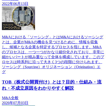
2022年06月13日
M&Aにおける「ソーシング」とはM&Aにおけるソーシング
とは、企業がM&Aの機会を見つけるために、情報を収集
し、候補となる企業を特定するプロセスを指します。M&A
のプロセスは、一つ一つがかなり細分化されており、非常に
細かいパートが積み重なって全体を構成しています。このプ
ロセスは時系列に沿って大きく3つの段階に分けられます。
ソーシング（Sourcing）オリジネーション（Origination）エ
グ
TOB（株式公開買付け）とは？目的・仕組み・流
れ・不成立原因をわかりやすく解説
M&A全般
2026年07月03日