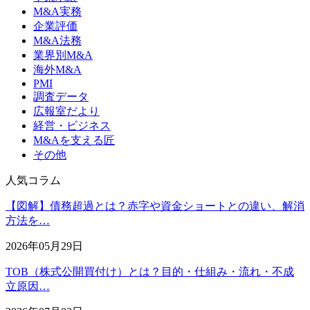
M&A実務
企業評価
M&A法務
業界別M&A
海外M&A
PMI
調査データ
広報室だより
経営・ビジネス
M&Aを支える匠
その他
人気コラム
【図解】債務超過とは？赤字や資金ショートとの違い、解消
方法を…
2026年05月29日
TOB（株式公開買付け）とは？目的・仕組み・流れ・不成
立原因…