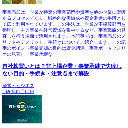
事業売却は、企業が特定の事業部門や資産を他の企業に譲渡
するプロセスであり、戦略的な再編成や資金調達の手段とし
て広く利用されています。この手法は、企業が不採算部門を
整理し、主力事業へ経営資源を集中するなど、事業戦略の見
直しを行う場面で活用されます。本記事では、事業売却のメ
リットやデメリット、手続きについてご紹介します。この記
事のポイント事業売却の目的は資金調達、事業ポートフォリ
オの見直し、事業承継な
自社株買いとは？非上場企業・事業承継で失敗し
ない目的・手続き・注意点まで解説
経営・ビジネス
2026年07月02日