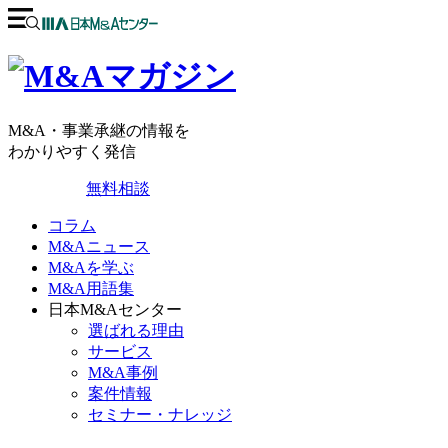
M&A・事業承継の情報を
わかりやすく発信
無料相談
コラム
M&Aニュース
M&Aを学ぶ
M&A用語集
日本M&Aセンター
選ばれる理由
サービス
M&A事例
案件情報
セミナー・ナレッジ