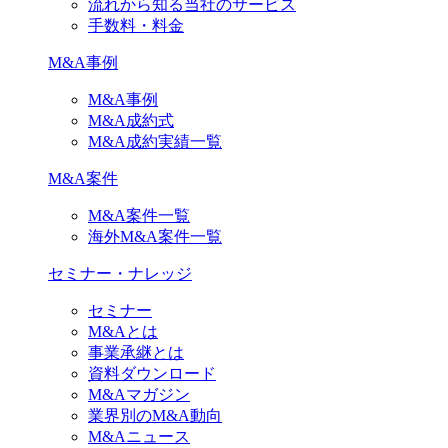
流れから知る当社のサービス
手数料・料金
M&A事例
M&A事例
M&A成約式
M&A成約実績一覧
M&A案件
M&A案件一覧
海外M&A案件一覧
セミナー・ナレッジ
セミナー
M&Aとは
事業承継とは
資料ダウンロード
M&Aマガジン
業界別のM&A動向
M&Aニュース