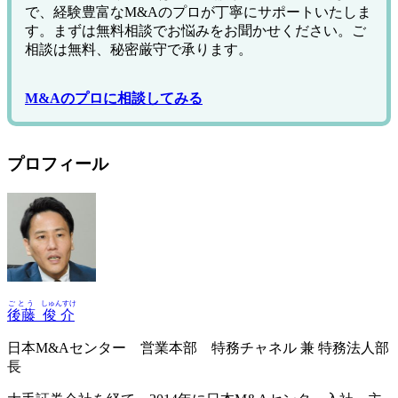
で、経験豊富なM&Aのプロが丁寧にサポートいたしま
す。まずは無料相談でお悩みをお聞かせください。ご
相談は無料、秘密厳守で承ります。
M&Aのプロに相談してみる
プロフィール
ごとう
しゅんすけ
後藤
俊介
日本M&Aセンター 営業本部 特務チャネル 兼 特務法人部
長