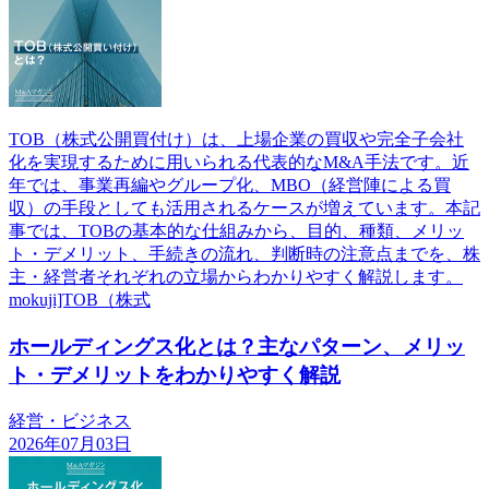
TOB（株式公開買付け）は、上場企業の買収や完全子会社
化を実現するために用いられる代表的なM&A手法です。近
年では、事業再編やグループ化、MBO（経営陣による買
収）の手段としても活用されるケースが増えています。本記
事では、TOBの基本的な仕組みから、目的、種類、メリッ
ト・デメリット、手続きの流れ、判断時の注意点までを、株
主・経営者それぞれの立場からわかりやすく解説します。
mokuji]TOB（株式
ホールディングス化とは？主なパターン、メリッ
ト・デメリットをわかりやすく解説
経営・ビジネス
2026年07月03日