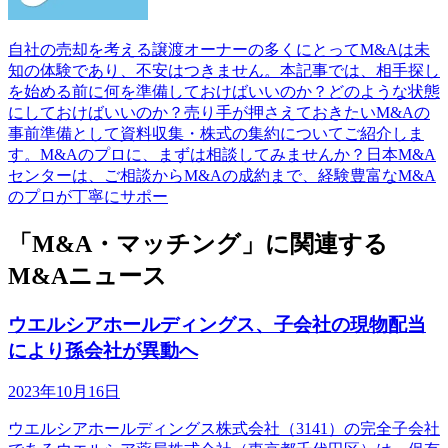
自社の売却を考える譲渡オーナーの多くにとってM&Aは未
知の体験であり、不安はつきません。本記事では、相手探し
を始める前に何を準備しておけばいいのか？どのような状態
にしておけばいいのか？売り手が押さえておきたいM&Aの
事前準備として資料収集・株式の集約についてご紹介しま
す。M&Aのプロに、まずは相談してみませんか？日本M&A
センターは、ご相談からM&Aの成約まで、経験豊富なM&A
のプロが丁寧にサポー
「M&A・マッチング」に関連する
M&Aニュース
ウエルシアホールディングス、子会社の現物配当
により孫会社が異動へ
2023年10月16日
ウエルシアホールディングス株式会社（3141）の完全子会社