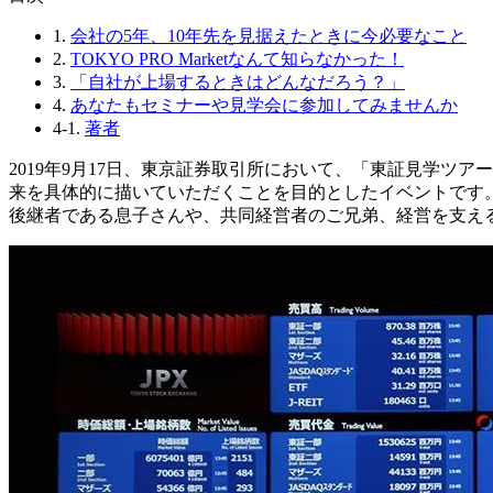
1.
会社の5年、10年先を見据えたときに今必要なこと
2.
TOKYO PRO Marketなんて知らなかった！
3.
「自社が上場するときはどんなだろう？」
4.
あなたもセミナーや見学会に参加してみませんか
4-1.
著者
2019年9月17日、東京証券取引所において、「東証見学
来を具体的に描いていただくことを目的としたイベントです。
後継者である息子さんや、共同経営者のご兄弟、経営を支え