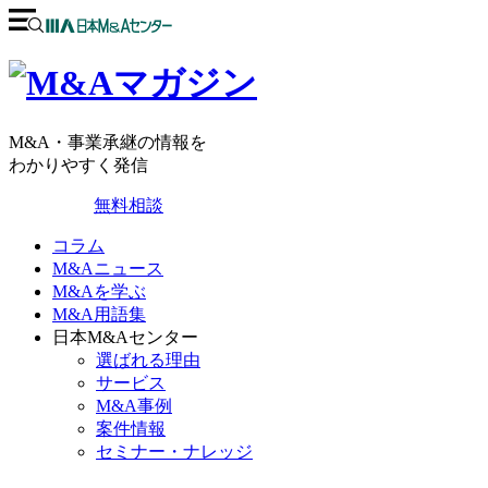
M&A・事業承継の情報を
わかりやすく発信
無料相談
コラム
M&Aニュース
M&Aを学ぶ
M&A用語集
日本M&Aセンター
選ばれる理由
サービス
M&A事例
案件情報
セミナー・ナレッジ