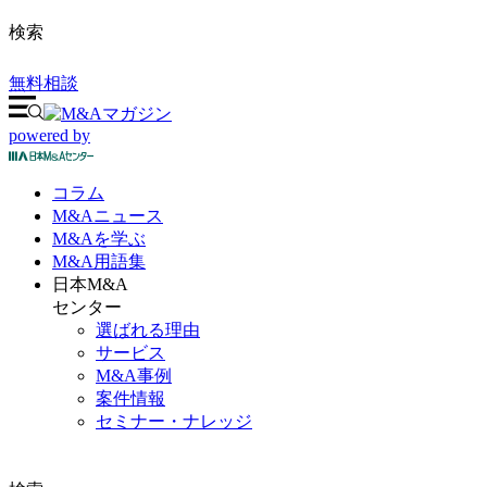
検索
無料相談
powered by
コラム
M&A
ニュース
M&Aを
学ぶ
M&A
用語集
日本M&A
センター
選ばれる理由
サービス
M&A事例
案件情報
セミナー・ナレッジ