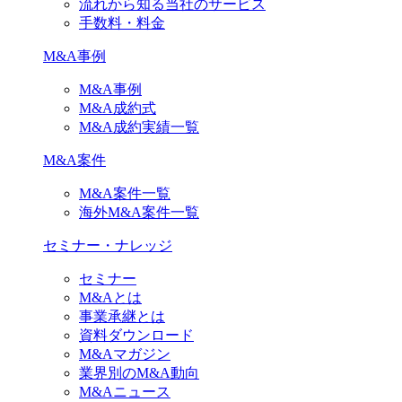
流れから知る当社のサービス
手数料・料金
M&A事例
M&A事例
M&A成約式
M&A成約実績一覧
M&A案件
M&A案件一覧
海外M&A案件一覧
セミナー・ナレッジ
セミナー
M&Aとは
事業承継とは
資料ダウンロード
M&Aマガジン
業界別のM&A動向
M&Aニュース