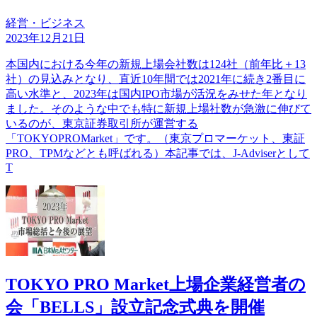
経営・ビジネス
2023年12月21日
本国内における今年の新規上場会社数は124社（前年比＋13
社）の見込みとなり、直近10年間では2021年に続き2番目に
高い水準と、2023年は国内IPO市場が活況をみせた年となり
ました。そのような中でも特に新規上場社数が急激に伸びて
いるのが、東京証券取引所が運営する
「TOKYOPROMarket」です。（東京プロマーケット、東証
PRO、TPMなどとも呼ばれる）本記事では、J-Adviserとして
T
TOKYO PRO Market上場企業経営者の
会「BELLS」設立記念式典を開催