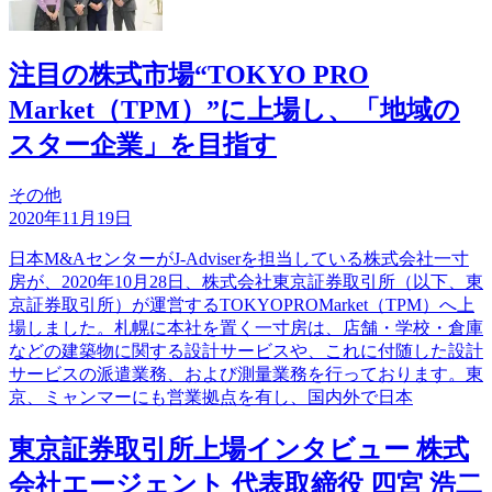
注目の株式市場“TOKYO PRO
Market（TPM）”に上場し、「地域の
スター企業」を目指す
その他
2020年11月19日
日本M&AセンターがJ-Adviserを担当している株式会社一寸
房が、2020年10月28日、株式会社東京証券取引所（以下、東
京証券取引所）が運営するTOKYOPROMarket（TPM）へ上
場しました。札幌に本社を置く一寸房は、店舗・学校・倉庫
などの建築物に関する設計サービスや、これに付随した設計
サービスの派遣業務、および測量業務を行っております。東
京、ミャンマーにも営業拠点を有し、国内外で日本
東京証券取引所上場インタビュー 株式
会社エージェント 代表取締役 四宮 浩二