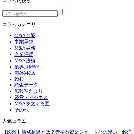
コラム内検索
コラムカテゴリ
M&A全般
事業承継
M&A実務
企業評価
M&A法務
業界別M&A
海外M&A
PMI
調査データ
広報室だより
経営・ビジネス
M&Aを支える匠
その他
人気コラム
【図解】債務超過とは？赤字や資金ショートとの違い、解消