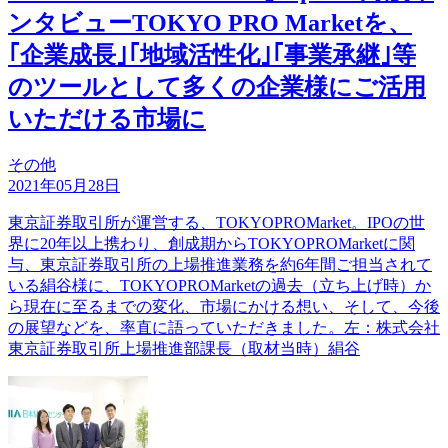
ンタビューTOKYO PRO Marketを、
｢企業成長｣｢地域活性化｣｢事業承継｣等
のツールとして多くの企業様にご活用
いただける市場に
その他
2021年05月28日
東京証券取引所が運営する、TOKYOPROMarket。IPOの世
界に20年以上携わり、創成期からTOKYOPROMarketに関
与、東京証券取引所の上場推進業務を約6年間ご担当されて
いる絹谷様に、TOKYOPROMarketの過去（立ち上げ時）か
ら現在に至るまでの変化、市場にかける想い、そして、今後
の展望などを、率直に語っていただきました。左：株式会社
東京証券取引所上場推進部課長（取材当時）絹谷