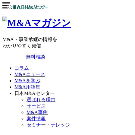
M&A・事業承継の情報を
わかりやすく発信
無料相談
コラム
M&Aニュース
M&Aを学ぶ
M&A用語集
日本M&Aセンター
選ばれる理由
サービス
M&A事例
案件情報
セミナー・ナレッジ