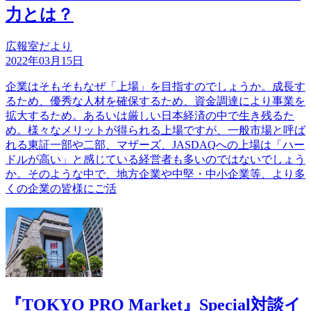
力とは？
広報室だより
2022年03月15日
企業はそもそもなぜ「上場」を目指すのでしょうか。成長す
るため、優秀な人材を確保するため、資金調達により事業を
拡大するため。あるいは厳しい日本経済の中で生き残るた
め。様々なメリットが得られる上場ですが、一般市場と呼ば
れる東証一部や二部、マザーズ、JASDAQへの上場は「ハー
ドルが高い」と感じている経営者も多いのではないでしょう
か。そのような中で、地方企業や中堅・中小企業等、より多
くの企業の皆様にご活
『TOKYO PRO Market』Special対談イ