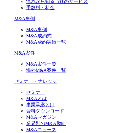
流れから知る当社のサービス
手数料・料金
M&A事例
M&A事例
M&A成約式
M&A成約実績一覧
M&A案件
M&A案件一覧
海外M&A案件一覧
セミナー・ナレッジ
セミナー
M&Aとは
事業承継とは
資料ダウンロード
M&Aマガジン
業界別のM&A動向
M&Aニュース