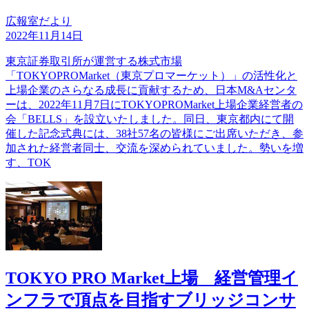
広報室だより
2022年11月14日
東京証券取引所が運営する株式市場
「TOKYOPROMarket（東京プロマーケット）」の活性化と
上場企業のさらなる成長に貢献するため、日本M&Aセンタ
ーは、2022年11月7日にTOKYOPROMarket上場企業経営者の
会「BELLS」を設立いたしました。同日、東京都内にて開
催した記念式典には、38社57名の皆様にご出席いただき、参
加された経営者同士、交流を深められていました。勢いを増
す、TOK
TOKYO PRO Market上場 経営管理イ
ンフラで頂点を目指すブリッジコンサ