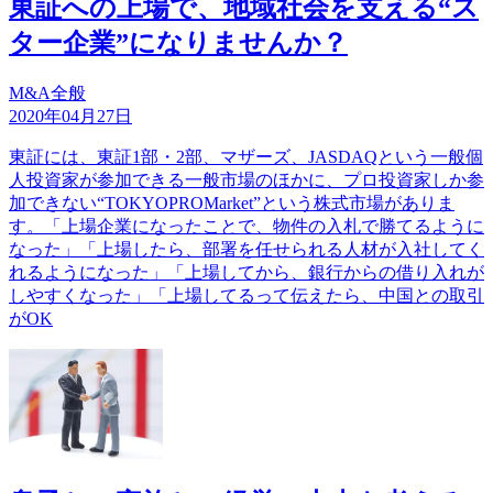
東証への上場で、地域社会を支える“ス
ター企業”になりませんか？
M&A全般
2020年04月27日
東証には、東証1部・2部、マザーズ、JASDAQという一般個
人投資家が参加できる一般市場のほかに、プロ投資家しか参
加できない“TOKYOPROMarket”という株式市場がありま
す。「上場企業になったことで、物件の入札で勝てるように
なった」「上場したら、部署を任せられる人材が入社してく
れるようになった」「上場してから、銀行からの借り入れが
しやすくなった」「上場してるって伝えたら、中国との取引
がOK