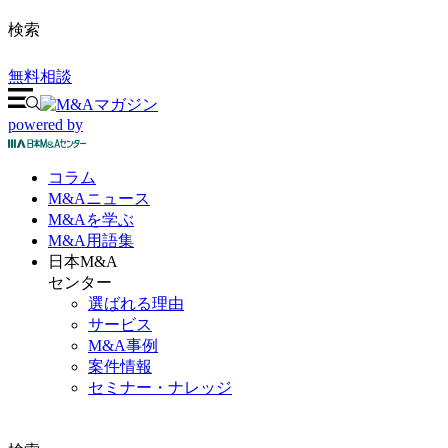
検索
無料相談
powered by
コラム
M&A
ニュース
M&Aを
学ぶ
M&A
用語集
日本M&A
センター
選ばれる理由
サービス
M&A事例
案件情報
セミナー・ナレッジ