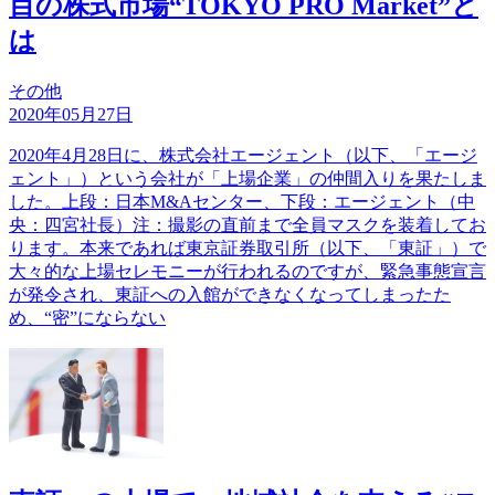
目の株式市場“TOKYO PRO Market”と
は
その他
2020年05月27日
2020年4月28日に、株式会社エージェント（以下、「エージ
ェント」）という会社が「上場企業」の仲間入りを果たしま
した。上段：日本M&Aセンター、下段：エージェント（中
央：四宮社長）注：撮影の直前まで全員マスクを装着してお
ります。本来であれば東京証券取引所（以下、「東証」）で
大々的な上場セレモニーが行われるのですが、緊急事態宣言
が発令され、東証への入館ができなくなってしまったた
め、“密”にならない