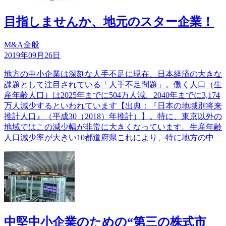
目指しませんか、地元のスター企業！
M&A全般
2019年09月26日
地方の中小企業は深刻な人手不足に現在、日本経済の大きな
課題として注目されている「人手不足問題」。働く人口（生
産年齢人口）は2025年までに504万人減、2040年までに3,174
万人減少するといわれています【出典：『日本の地域別将来
推計人口』（平成30（2018）年推計）】。特に、東京以外の
地域ではこの減少幅が非常に大きくなっています。生産年齢
人口減少率が大きい10都道府県これにより、特に地方の中
中堅中小企業のための“第三の株式市