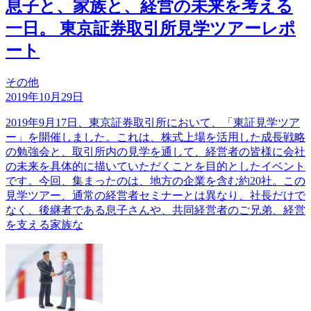
息子と、家族と、経営の未来を考える
一日。 東京証券取引所見学ツアーレポ
ート
その他
2019年10月29日
2019年9月17日、東京証券取引所において、「東証見学ツア
ー」を開催しました。これは、株式上場を活用した成長戦略
の勉強会と、取引所内の見学を通して、経営者の皆様に会社
の未来を具体的に描いていただくことを目的としたイベント
です。今回、集まったのは、地方の企業を含む約20社。この
見学ツアー、通常の経営者セミナーとは異なり、社長だけで
なく、後継者である息子さんや、共同経営者のご兄弟、経営
を支える家族な