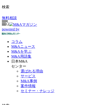
検索
無料相談
powered by
コラム
M&A
ニュース
M&Aを
学ぶ
M&A
用語集
日本M&A
センター
選ばれる理由
サービス
M&A事例
案件情報
セミナー・ナレッジ