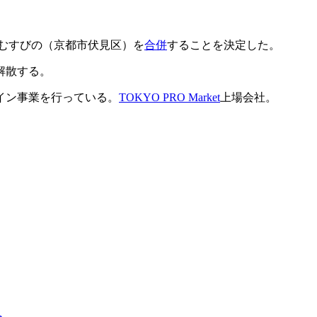
社むすびの（京都市伏見区）を
合併
することを決定した。
解散する。
イン事業を行っている。
TOKYO PRO Market
上場会社。
へ