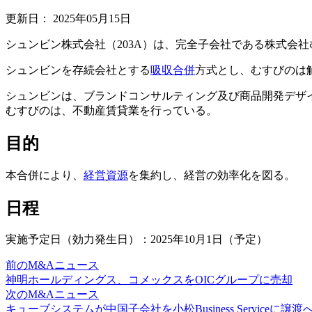
更新日：
2025年05月15日
シュンビン株式会社（203A）は、完全子会社である株式会
シュンビンを存続会社とする
吸収合併
方式とし、むすびのは
シュンビンは、ブランドコンサルティング及び商品開発デザ
むすびのは、不動産賃貸業を行っている。
目的
本合併により、
経営資源
を集約し、経営の効率化を図る。
日程
実施予定日（効力発生日）：2025年10月1日（予定）
前のM&Aニュース
神明ホールディングス、コメックスをOICグループに売却
次のM&Aニュース
キューブシステムが中国子会社を小松Business Serviceに譲渡