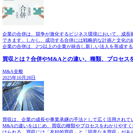
企業の合併は、競争が激化するビジネス環境において、成長
できます。しかし、成功する合併には戦略的な計画と文化の
企業の合併は、2つ以上の企業が統合し新しい法人を形成す
買収とは？合併やM&Aとの違い、種類、プロセス
M&A全般
2025年10月28日
買収は、企業の成長や事業承継の手法として広く活用されて
M&Aの違いをはじめ、買収の種類やプロセスをわかりやす
けられる。買収には「友好的買収」と「同意なき買収」があ