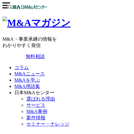
M&A・事業承継の情報を
わかりやすく発信
無料相談
コラム
M&Aニュース
M&Aを学ぶ
M&A用語集
日本M&Aセンター
選ばれる理由
サービス
M&A事例
案件情報
セミナー・ナレッジ