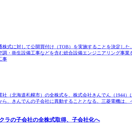
の普通株式に対して公開買付け（TOB）を実施することを決定
調・衛生設備工事などを含む総合設備エンジニアリング事業を
工事
電社（北海道札幌市）の全株式を、株式会社きんでん（1944）に
から、きんでんの子会社に異動することとなる。三菱電機は、
クラの子会社の全株式取得、子会社化へ