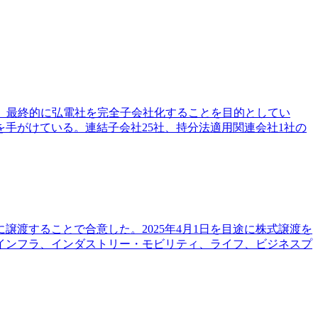
した。最終的に弘電社を完全子会社化することを目的としてい
手がけている。連結子会社25社、持分法適用関連会社1社の
譲渡することで合意した。2025年4月1日を目途に株式譲渡を
インフラ、インダストリー・モビリティ、ライフ、ビジネスプ