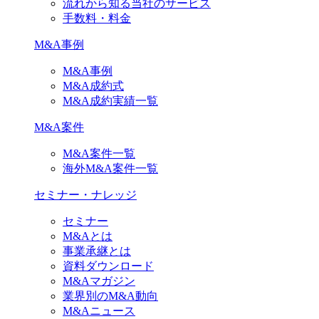
流れから知る当社のサービス
手数料・料金
M&A事例
M&A事例
M&A成約式
M&A成約実績一覧
M&A案件
M&A案件一覧
海外M&A案件一覧
セミナー・ナレッジ
セミナー
M&Aとは
事業承継とは
資料ダウンロード
M&Aマガジン
業界別のM&A動向
M&Aニュース