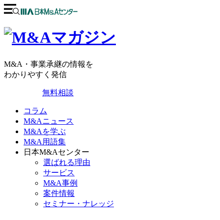
M&A・事業承継の情報を
わかりやすく発信
無料相談
コラム
M&Aニュース
M&Aを学ぶ
M&A用語集
日本M&Aセンター
選ばれる理由
サービス
M&A事例
案件情報
セミナー・ナレッジ