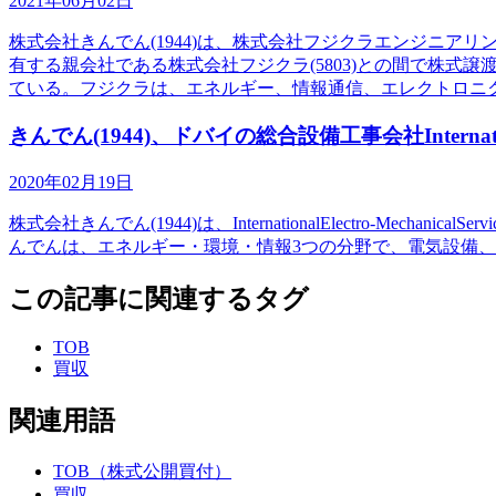
2021年06月02日
株式会社きんでん(1944)は、株式会社フジクラエンジニ
有する親会社である株式会社フジクラ(5803)との間で株
ている。フジクラは、エネルギー、情報通信、エレクトロニ
きんでん(1944)、ドバイの総合設備工事会社International
2020年02月19日
株式会社きんでん(1944)は、InternationalElectro-Me
んでんは、エネルギー・環境・情報3つの分野で、電気設備、
この記事に関連するタグ
TOB
買収
関連用語
TOB（株式公開買付）
買収