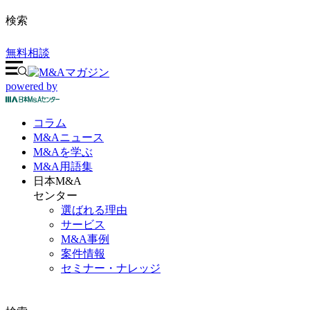
検索
無料相談
powered by
コラム
M&A
ニュース
M&Aを
学ぶ
M&A
用語集
日本M&A
センター
選ばれる理由
サービス
M&A事例
案件情報
セミナー・ナレッジ