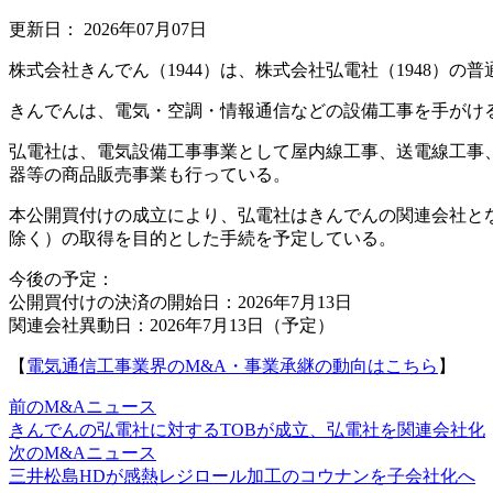
更新日：
2026年07月07日
株式会社きんでん（1944）は、株式会社弘電社（1948）の
きんでんは、電気・空調・情報通信などの設備工事を手がけ
弘電社は、電気設備工事事業として屋内線工事、送電線工事
器等の商品販売事業も行っている。
本公開買付けの成立により、弘電社はきんでんの関連会社と
除く）の取得を目的とした手続を予定している。
今後の予定：
公開買付けの決済の開始日：2026年7月13日
関連会社異動日：2026年7月13日（予定）
【
電気通信工事業界のM&A・事業承継の動向はこちら
】
前のM&Aニュース
きんでんの弘電社に対するTOBが成立、弘電社を関連会社化
次のM&Aニュース
三井松島HDが感熱レジロール加工のコウナンを子会社化へ