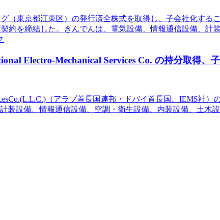
アリング（東京都江東区）の発行済全株式を取得し、子会社化す
式譲渡契約を締結した。きんでんは、電気設備、情報通信設備、
ク
 Electro-Mechanical Services Co. の持分取得
chanicalServicesCo.(L.L.C.)（アラブ首長国連邦・ドバイ
計装設備、情報通信設備、空調・衛生設備、内装設備、土木設備