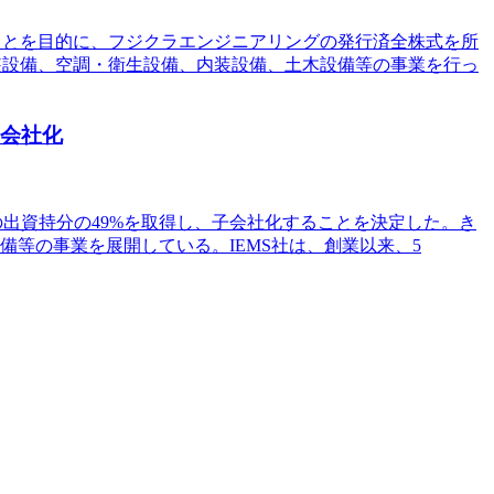
ることを目的に、フジクラエンジニアリングの発行済全株式を所
計装設備、空調・衛生設備、内装設備、土木設備等の事業を行っ
、子会社化
首長国、IEMS社）の出資持分の49%を取得し、子会社化することを決定した。き
等の事業を展開している。IEMS社は、創業以来、5