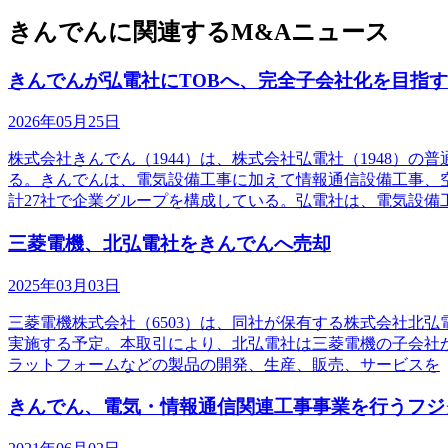
きんでんに関連するM&Aニュース
きんでんが弘電社にTOBへ、完全子会社化を目指す
2026年05月25日
株式会社きんでん（1944）は、株式会社弘電社（1948）
る。きんでんは、電気設備工事に加えて情報通信設備工事、空
計27社で企業グループを構成している。弘電社は、電気設備
三菱電機、北弘電社をきんでんへ売却
2025年03月03日
三菱電機株式会社（6503）は、同社が保有する株式会社北弘
実施する予定。本取引により、北弘電社は三菱電機の子会社
ラットフォームなどの製品の開発、生産、販売、サービスを
きんでん、電気・情報通信関連工事事業を行うフジ