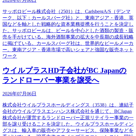
2026年07月06日
サッポロビール株式会社（2501）は、CarlsbergA/S（デンマ
ーク、以下：カールスバーグ社）と、東南アジア・香港、英
国などを軸とした戦略的な資本業務提携を行うことを決定し
た。サッポロビールは、ビールを中心とした酒類の製造・販
売を手がけている。海外酒類事業の拡大を中長期の成長戦略
に掲げている。カールスバーグ社は、世界的なビールメーカ
ー。東南アジア・香港市場で高いシェアと強固な販売ネット
ワーク
ウイルプラスHD子会社がBC Japanの
ランドローバー事業を譲受へ
2026年07月06日
株式会社ウイルプラスホールディングス（3538）は、連結子
会社のウイルプラスエンハンス株式会社を通じて、BCJapan
株式会社が運営するランドローバー正規リテイラー事業の一
部を譲り受けることを決定した。ウイルプラスホールディン
グスは、輸入車の販売やアフターサービス、保険事業などを