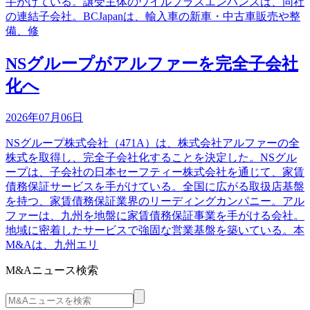
手がけている。譲受主体のウイルプラスエンハンスは、同社
の連結子会社。BCJapanは、輸入車の新車・中古車販売や整
備、修
NSグループがアルファーを完全子会社
化へ
2026年07月06日
NSグループ株式会社（471A）は、株式会社アルファーの全
株式を取得し、完全子会社化することを決定した。NSグル
ープは、子会社の日本セーフティー株式会社を通じて、家賃
債務保証サービスを手がけている。全国に広がる取扱店基盤
を持つ、家賃債務保証業界のリーディングカンパニー。アル
ファーは、九州を地盤に家賃債務保証事業を手がける会社。
地域に密着したサービスで強固な営業基盤を築いている。本
M&Aは、九州エリ
M&Aニュース検索