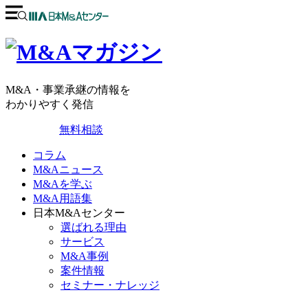
M&A・事業承継の情報を
わかりやすく発信
無料相談
コラム
M&Aニュース
M&Aを学ぶ
M&A用語集
日本M&Aセンター
選ばれる理由
サービス
M&A事例
案件情報
セミナー・ナレッジ