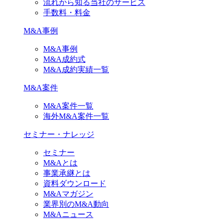
流れから知る当社のサービス
手数料・料金
M&A事例
M&A事例
M&A成約式
M&A成約実績一覧
M&A案件
M&A案件一覧
海外M&A案件一覧
セミナー・ナレッジ
セミナー
M&Aとは
事業承継とは
資料ダウンロード
M&Aマガジン
業界別のM&A動向
M&Aニュース