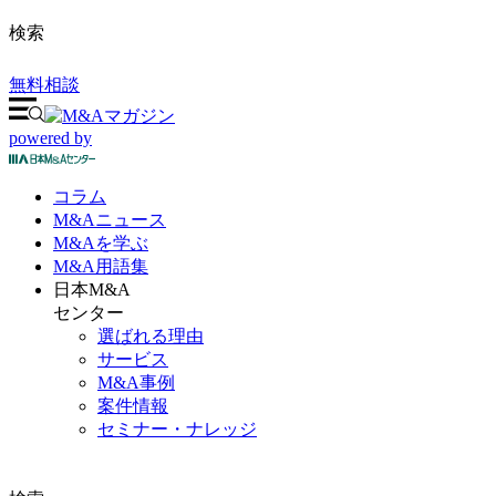
検索
無料相談
powered by
コラム
M&A
ニュース
M&Aを
学ぶ
M&A
用語集
日本M&A
センター
選ばれる理由
サービス
M&A事例
案件情報
セミナー・ナレッジ