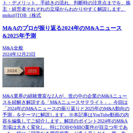
ト・デメリット、手続きの流れ、判断時の注意点までを、株
主・経営者それぞれの立場からわかりやすく解説します。
mokuji]TOB（株式
M&Aのプロが振り返る2024年のM&Aニュース
&2025年予測
M&A全般
2024年12月23日
M&A業界の経験豊富な2人が、世の中の企業のM&Aニュー
スを紐解き解説する「M&Aニュースサテライト」。今回は
「2024年のM&Aニュースの振り返りと2025年のM&A動向の
予測」をテーマに解説します。※本記事はYouTube動画の内
容を編集してご紹介します。解説のポイント2024年のM&A
市場は大きく変化し、特にTOBやMBO案件が目立つ年であ