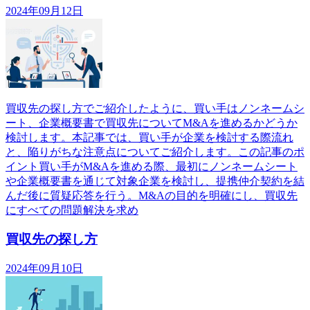
2024年09月12日
買収先の探し方でご紹介したように、買い手はノンネームシ
ート、企業概要書で買収先についてM&Aを進めるかどうか
検討します。本記事では、買い手が企業を検討する際流れ
と、陥りがちな注意点についてご紹介します。この記事のポ
イント買い手がM&Aを進める際、最初にノンネームシート
や企業概要書を通じて対象企業を検討し、提携仲介契約を結
んだ後に質疑応答を行う。M&Aの目的を明確にし、買収先
にすべての問題解決を求め
買収先の探し方
2024年09月10日