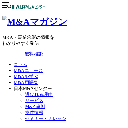
M&A・事業承継の情報を
わかりやすく発信
無料相談
コラム
M&Aニュース
M&Aを学ぶ
M&A用語集
日本M&Aセンター
選ばれる理由
サービス
M&A事例
案件情報
セミナー・ナレッジ