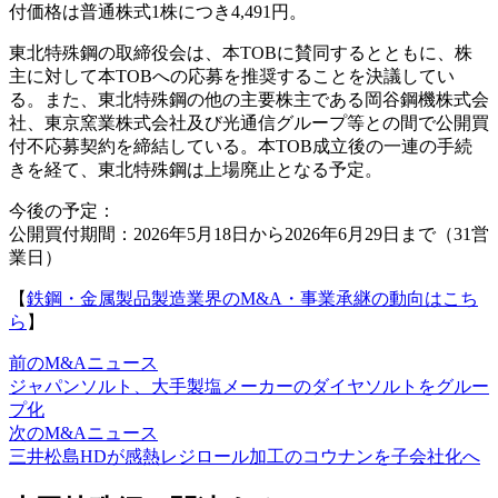
付価格は普通株式1株につき4,491円。
東北特殊鋼の取締役会は、本TOBに賛同するとともに、株
主に対して本TOBへの応募を推奨することを決議してい
る。また、東北特殊鋼の他の主要株主である岡谷鋼機株式会
社、東京窯業株式会社及び光通信グループ等との間で公開買
付不応募契約を締結している。本TOB成立後の一連の手続
きを経て、東北特殊鋼は上場廃止となる予定。
今後の予定：
公開買付期間：2026年5月18日から2026年6月29日まで（31営
業日）
【
鉄鋼・金属製品製造業界のM&A・事業承継の動向はこち
ら
】
前のM&Aニュース
ジャパンソルト、大手製塩メーカーのダイヤソルトをグルー
プ化
次のM&Aニュース
三井松島HDが感熱レジロール加工のコウナンを子会社化へ