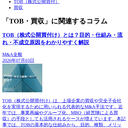
TOB（株式公開買付）
買収
「TOB・買収」に関連するコラム
TOB（株式公開買付け）とは？目的・仕組み・流
れ・不成立原因をわかりやすく解説
M&A全般
2026年07月03日
TOB（株式公開買付け）は、上場企業の買収や完全子会社
化を実現するために用いられる代表的なM&A手法です。近
年では、事業再編やグループ化、MBO（経営陣による買
収）の手段としても活用されるケースが増えています。本記
事では、TOBの基本的な仕組みから、目的、種類、メリッ