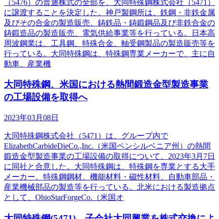
（5476）の普通株式の全部を、大同特殊鋼株式会社（5471）
に譲渡することを決定した。神戸製鋼所は、鉄鋼・非鉄金属
及びその合金の製造販売、鋳鉄品・鋳鍛鋼品及び非鉄合金の
鋳鍛造品の製造販売、電気供給事業等を行っている。日本高
周波鋼業は、工具鋼、特殊合金、軸受鋼製品の製造販売等を
行っている。大同特殊鋼は、特殊鋼専業メーカーで、主に自
動車、産業機
大同特殊鋼、米国における熱間鍛造金型製造事業
の工場設備を取得へ
2023年03月08日
大同特殊鋼株式会社（5471）は、グループ内で
ElizabethCarbideDieCo.,Inc.（米国ペンシルベニア州）の熱間
鍛造金型製造事業の工場設備の取得について、2023年3月7日
に同社と合意した。大同特殊鋼は、特殊鋼を専業とする大手
メーカー。特殊鋼鋼材、機能材料・磁性材料、自動車部品・
産業機械部品の製造等を行っている。北米における製造拠点
として、OhioStarForgeCo.（米国オ
大同特殊鋼(5471)、子会社大同興業を株式交換によ