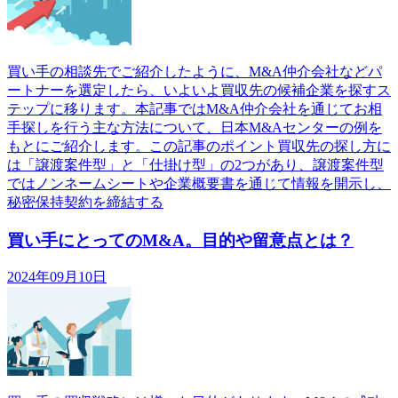
買い手の相談先でご紹介したように、M&A仲介会社などパ
ートナーを選定したら、いよいよ買収先の候補企業を探すス
テップに移ります。本記事ではM&A仲介会社を通じてお相
手探しを行う主な方法について、日本M&Aセンターの例を
もとにご紹介します。この記事のポイント買収先の探し方に
は「譲渡案件型」と「仕掛け型」の2つがあり、譲渡案件型
ではノンネームシートや企業概要書を通じて情報を開示し、
秘密保持契約を締結する
買い手にとってのM&A。目的や留意点とは？
2024年09月10日