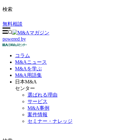
検索
無料相談
powered by
コラム
M&A
ニュース
M&Aを
学ぶ
M&A
用語集
日本M&A
センター
選ばれる理由
サービス
M&A事例
案件情報
セミナー・ナレッジ