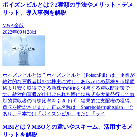
ポイズンピルとは？2種類の手法やメリット・デメ
リット、導入事例を解説
M&A全般
2022年09月28日
ポイズンピルとは？ポイズンピルと（PoisonPill）は、企業が
敵対的な買収者以外の株主に対し、あらかじめ新株を市場価
格より安く取得できる新株予約権を付与する買収防衛策で
す。敵対的買収が仕掛けられた際には株式を大量発行して敵
対的買収者の持株比率を引き下げ、結果的に支配権の獲得、
買収を断念させます。正式名称は「Shareholderrightsplan」で
あり、日本では「ポイズンピル」または「ライ
MBIとは？MBOとの違いやスキーム、活用するメ
リットを解説