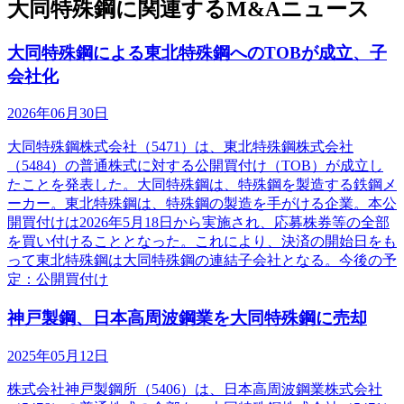
大同特殊鋼に関連するM&Aニュース
大同特殊鋼による東北特殊鋼へのTOBが成立、子
会社化
2026年06月30日
大同特殊鋼株式会社（5471）は、東北特殊鋼株式会社
（5484）の普通株式に対する公開買付け（TOB）が成立し
たことを発表した。大同特殊鋼は、特殊鋼を製造する鉄鋼メ
ーカー。東北特殊鋼は、特殊鋼の製造を手がける企業。本公
開買付けは2026年5月18日から実施され、応募株券等の全部
を買い付けることとなった。これにより、決済の開始日をも
って東北特殊鋼は大同特殊鋼の連結子会社となる。今後の予
定：公開買付け
神戸製鋼、日本高周波鋼業を大同特殊鋼に売却
2025年05月12日
株式会社神戸製鋼所（5406）は、日本高周波鋼業株式会社