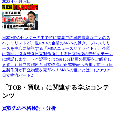
2022年06月03日
日本M&Aセンターの中で特に業界での経験豊富な二人のス
ペシャリストが、世の中の企業のM&Aの動き、プレスリリ
ースを中心に解説する「M&Aニュースサテライト」。今回
は前回に引き続き日立製作所による日立物流の売却をテーマ
に解説します。（本記事ではYouTube動画の概要をご紹介し
ます。）日立製作所と日立物流が正式発表へ西川：前回（日
立製作所が日立物流を売却へ！M&Aの狙いとは）につづき
日立物流パート2
「TOB・買収」に関連する学ぶコンテ
ンツ
買収先の本格検討・分析