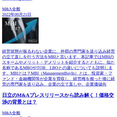
M&A全般
2022年09月21日
経営状態が振るわない企業に、外部の専門家を送り込み経営
の立て直しを行う方法をMBIと言います。本記事ではMBIの
スキームやメリット・デメリットを紹介するとともに、似た
名称であるMBOやTOB、LBOとの違いについても説明しま
す。MBIとは？MBI（ManagementBuyIn）とは、投資家・フ
ァンド・金融機関等が企業を買収し、経営権を握った後に経
営の専門家を送り込み、企業の立て直しや、企業価値向
日立のM&Aプレスリリースから読み解く！価格交
渉の背景とは？
M&A全般