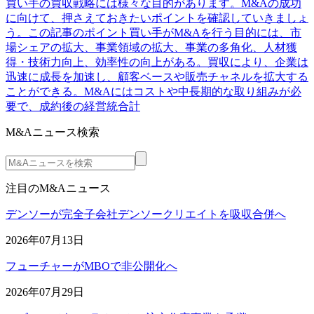
買い手の買収戦略には様々な目的があります。M&Aの成功
に向けて、押さえておきたいポイントを確認していきましょ
う。この記事のポイント買い手がM&Aを行う目的には、市
場シェアの拡大、事業領域の拡大、事業の多角化、人材獲
得・技術力向上、効率性の向上がある。買収により、企業は
迅速に成長を加速し、顧客ベースや販売チャネルを拡大する
ことができる。M&Aにはコストや中長期的な取り組みが必
要で、成約後の経営統合計
M&Aニュース検索
注目のM&Aニュース
デンソーが完全子会社デンソークリエイトを吸収合併へ
2026年07月13日
フューチャーがMBOで非公開化へ
2026年07月29日