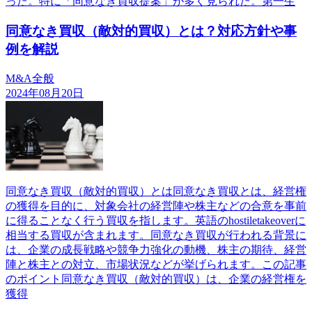
った。特に「同意なき買収提案」が多く見られた。第一生
同意なき買収（敵対的買収）とは？対応方針や事
例を解説
M&A全般
2024年08月20日
同意なき買収（敵対的買収）とは同意なき買収とは、経営権
の獲得を目的に、対象会社の経営陣や株主などの合意を事前
に得ることなく行う買収を指します。英語のhostiletakeoverに
相当する買収が含まれます。同意なき買収が行われる背景に
は、企業の成長戦略や競争力強化の動機、株主の期待、経営
陣と株主との対立、市場状況などが挙げられます。この記事
のポイント同意なき買収（敵対的買収）は、企業の経営権を
獲得