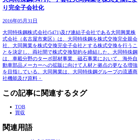
り完全子会社化
2016年05月31日
大同特殊鋼株式会社(5471)及び連結子会社である大同興業株
式会社（名古屋市東区）は、大同特殊鋼を株式交換完全親会
社、大同興業を株式交換完全子会社とする株式交換を行うこ
とを決定し、両社間で株式交換契約を締結した。大同特殊鋼
は、車載分野のターボ部材事業、磁石事業において、海外自
動車部品メーカーへの拡販に向けて人材と拠点の更なる増強
を目指している。大同興業は、大同特殊鋼グループの流通商
社機能及び原料・
この記事に関連するタグ
TOB
買収
関連用語