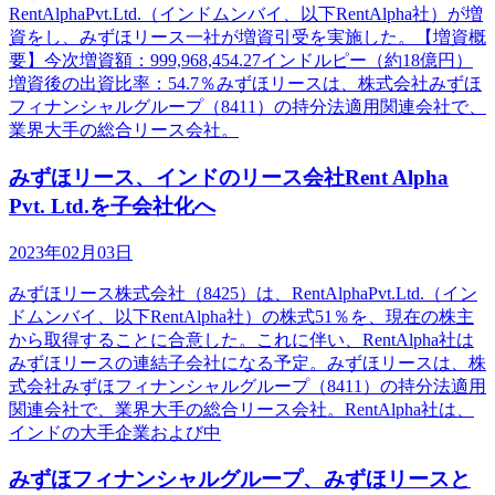
RentAlphaPvt.Ltd.（インドムンバイ、以下RentAlpha社）が増
資をし、みずほリース一社が増資引受を実施した。【増資概
要】今次増資額：999,968,454.27インドルピー（約18億円）
増資後の出資比率：54.7％みずほリースは、株式会社みずほ
フィナンシャルグループ（8411）の持分法適用関連会社で、
業界大手の総合リース会社。
みずほリース、インドのリース会社Rent Alpha
Pvt. Ltd.を子会社化へ
2023年02月03日
みずほリース株式会社（8425）は、RentAlphaPvt.Ltd.（イン
ドムンバイ、以下RentAlpha社）の株式51％を、現在の株主
から取得することに合意した。これに伴い、RentAlpha社は
みずほリースの連結子会社になる予定。みずほリースは、株
式会社みずほフィナンシャルグループ（8411）の持分法適用
関連会社で、業界大手の総合リース会社。RentAlpha社は、
インドの大手企業および中
みずほフィナンシャルグループ、みずほリースと