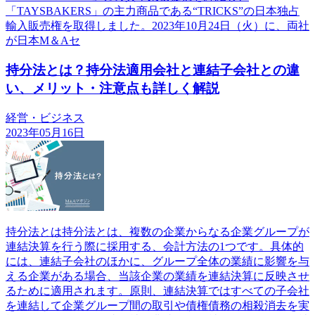
「TAYSBAKERS」の主力商品である“TRICKS”の日本独占
輸入販売権を取得しました。2023年10月24日（火）に、両社
が日本M＆Aセ
持分法とは？持分法適用会社と連結子会社との違
い、メリット・注意点も詳しく解説
経営・ビジネス
2023年05月16日
持分法とは持分法とは、複数の企業からなる企業グループが
連結決算を行う際に採用する、会計方法の1つです。具体的
には、連結子会社のほかに、グループ全体の業績に影響を与
える企業がある場合、当該企業の業績を連結決算に反映させ
るために適用されます。原則、連結決算ではすべての子会社
を連結して企業グループ間の取引や債権債務の相殺消去を実