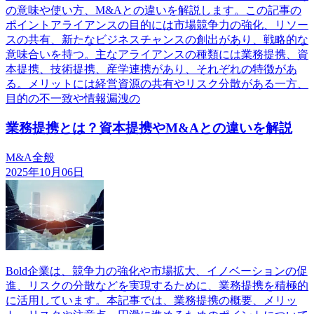
の意味や使い方、M&Aとの違いを解説します。この記事の
ポイントアライアンスの目的には市場競争力の強化、リソー
スの共有、新たなビジネスチャンスの創出があり、戦略的な
意味合いを持つ。主なアライアンスの種類には業務提携、資
本提携、技術提携、産学連携があり、それぞれの特徴があ
る。メリットには経営資源の共有やリスク分散がある一方、
目的の不一致や情報漏洩の
業務提携とは？資本提携やM&Aとの違いを解説
M&A全般
2025年10月06日
Bold企業は、競争力の強化や市場拡大、イノベーションの促
進、リスクの分散などを実現するために、業務提携を積極的
に活用しています。本記事では、業務提携の概要、メリッ