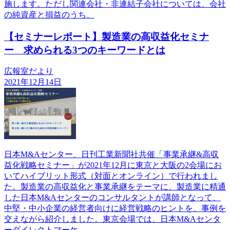
施します。ただし関連会社・非連結子会社については、会社
の純資産と損益のうち、
【セミナーレポート】製造業の高収益化セミナ
ー 求められる3つのキーワードとは
広報室だより
2021年12月14日
日本M&Aセンター、日刊工業新聞社共催「事業承継&高収
益化戦略セミナー」が2021年12月に東京と大阪の2会場にお
いてハイブリット形式（対面とオンライン）で行われまし
た。製造業の高収益化と事業承継をテーマに、製造業に精通
した日本M&Aセンターのコンサルタントが講師となって、
中堅・中小企業の経営者向けに経営戦略のヒントを、事例を
交えながら紹介しました。東京会場では、日本M&Aセンタ
ーダイレクトマーケ