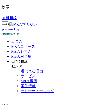
検索
無料相談
powered by
コラム
M&A
ニュース
M&Aを
学ぶ
M&A
用語集
日本M&A
センター
選ばれる理由
サービス
M&A事例
案件情報
セミナー・ナレッジ