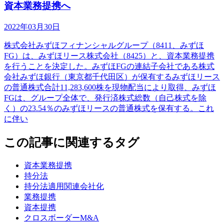
資本業務提携へ
2022年03月30日
株式会社みずほフィナンシャルグループ（8411、みずほ
FG）は、みずほリース株式会社（8425）と、資本業務提携
を行うことを決定した。みずほFGの連結子会社である株式
会社みずほ銀行（東京都千代田区）が保有するみずほリース
の普通株式合計11,283,600株を現物配当により取得、みずほ
FGは、グループ全体で、発行済株式総数（自己株式を除
く）の23.54％のみずほリースの普通株式を保有する。これ
に伴い
この記事に関連するタグ
資本業務提携
持分法
持分法適用関連会社化
業務提携
資本提携
クロスボーダーM&A