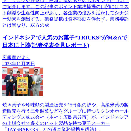
ト、リスクや注意点、円滑に進めるためのポイントについて
ご紹介します。この記事のポイント業務提携の目的にはコス
ト削減や生産性向上があり、各企業の強みを活かしてシナジ
ー効果を創出する。業務提携は資本移動を伴わず、業務委託
とは異なり、双方の成
インドネシアで人気のお菓子“TRICKS”がM&Aで
日本に上陸(記者発表会見レポート)
広報室だより
2023年11月09日
焼き菓子や珍味類の製造販売を行う銀の汐や、高級米菓の製
造販売を行う三州製菓などをグループに持つミクシオホール
ディングス株式会社（本社：広島県呉市）が、インドネシア
の上場会社で多くのヒット製品を持つ菓子メーカー
「TAYSBAKERS」との資本業務提携を締結し、