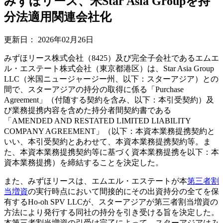
みずほリース、米Star Asia Groupを持
分法適用関連会社化
更新日：
2026年02月26日
みずほリース株式会社（8425）及び完全子会社であるエムエ
ル・エステート株式会社（東京都港区）は、Star Asia Group
LLC（米国ニュージャージー州、以下：スターアジア）との
間で、スターアジアの持分の取得に係る「Purchase
Agreement」（付随する契約を含み、以下：本引受契約）及
び業務提携内容を含めた持分者間契約書である
「AMENDED AND RESTATED LIMITED LIABILITY
COMPANY AGREEMENT」（以下：本資本業務提携契約と
いい、本引受契約とあわせて、本資本業務提携契約等。ま
た、本資本業務提携契約等に基づく資本業務提携を以下：本
資本業務提携）を締結することを決定した。
また、みずほリースは、エムエル・エステートが本
第三者割
当増資
の実行時点において間接的にその出資持分の全てを保
有するHo-oh SPV LLCが、スターアジアが第三者割当増資の
方法により発行する同社の持分を引き受ける旨を決定した。
本第三者割当増資の引受け完了によって、スターアジアはみ