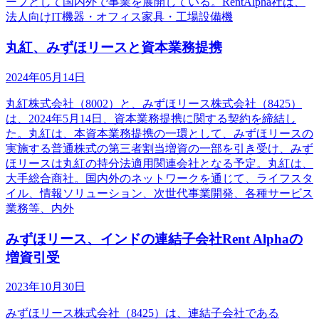
ープとして国内外で事業を展開している。RentAlpha社は、
法人向けIT機器・オフィス家具・工場設備機
丸紅、みずほリースと資本業務提携
2024年05月14日
丸紅株式会社（8002）と、みずほリース株式会社（8425）
は、2024年5月14日、資本業務提携に関する契約を締結し
た。丸紅は、本資本業務提携の一環として、みずほリースの
実施する普通株式の第三者割当増資の一部を引き受け、みず
ほリースは丸紅の持分法適用関連会社となる予定。丸紅は、
大手総合商社。国内外のネットワークを通じて、ライフスタ
イル、情報ソリューション、次世代事業開発、各種サービス
業務等、内外
みずほリース、インドの連結子会社Rent Alphaの
増資引受
2023年10月30日
みずほリース株式会社（8425）は、連結子会社である