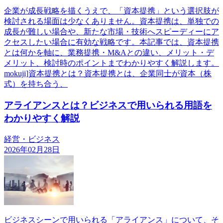
企業が成長戦略を描くうえで、「資本提携」という選択肢が
検討される場面は少なくありません。資本提携は、単独での
成長が難しい場合や、新たな市場・技術へスピーディーにア
クセスしたい場合に有効な戦略です。本記事では、資本提携
とは何かを軸に、業務提携・M&Aとの違い、メリット・デ
メリット、検討時のポイントまでわかりやすく解説します。
mokuji]資本提携とは？資本提携とは、企業同士が資本（株
式）を持ち合う、
アライアンスとは？ビジネスで用いられる用語を
わかりやすく解説
経営・ビジネス
2026年02月28日
ビジネスシーンで用いられる「アライアンス」について、そ