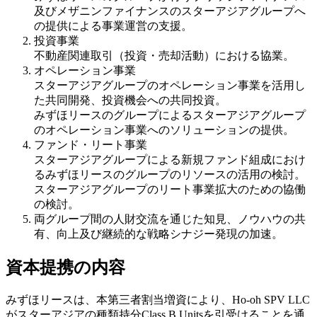
及びメザニンファイナンスのスターアジアグループへ
の提供による事業運営の支援。
投資事業
不動産関連取引（投資・売却活動）における協業。
オペレーション事業
スターアジアグループのオペレーション事業を活用し
た共同開発、投資機会への共同投資。
みずほリースのグループによるスターアジアグループ
のオペレーション事業へのソリューションの提供。
ファンド・リート事業
スターアジアグループによる新規ファンド組成におけ
るみずほリースのグループのリソースの活用の検討。
スターアジアグループのリート事業拡大のための協働
の検討。
両グループ間の人財交流を通じた知見、ノウハウの共
有、向上及び継続的な戦略シナジー発現の加速。
資本提携の内容
みずほリースは、本第三者割当増資により、Ho-oh SPV LLC
がスターアジアの種類持分Class B Unitsを引受けることを通