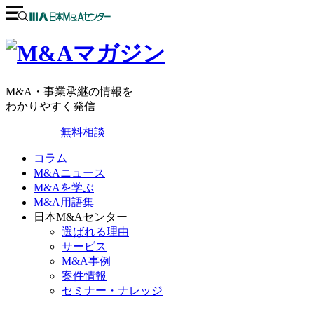
M&A・事業承継の情報を
わかりやすく発信
無料相談
コラム
M&Aニュース
M&Aを学ぶ
M&A用語集
日本M&Aセンター
選ばれる理由
サービス
M&A事例
案件情報
セミナー・ナレッジ