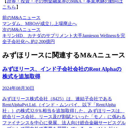
【
證券・投資・その他金融業界のM&A・事業承継の動向は
こちら
】
前のM&Aニュース
マンダム、MBOが成立し上場廃止へ
次のM&Aニュース
キリンHD、カナダのサプリメント大手Jamieson Wellnessを完
全子会社化へ 約2,200億円
みずほリースに関連するM&Aニュース
みずほリース、インド子会社会社のRent Alphaの
株式を追加取得
2024年08月30日
みずほリース株式会社（8425）は、連結子会社である
RentAlphaPvt.Ltd.（インド・ムンバイ、以下「RentAlpha
社」）の株式32.9％相当を追加取得した。みずほリースは、
総合リース会社。リース及び割賦といった「モノ」に係わる
ファイナンスを中心に発展、法人向け総合金融サービスグル