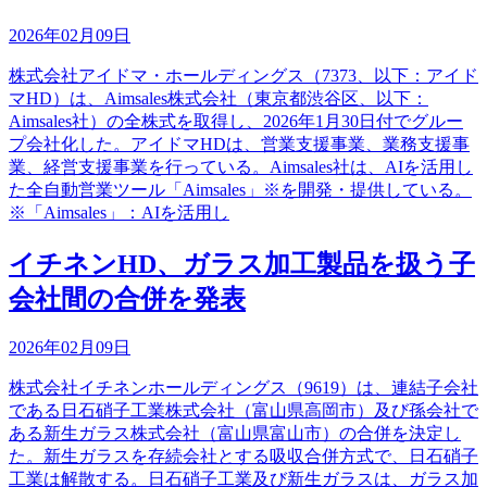
2026年02月09日
株式会社アイドマ・ホールディングス（7373、以下：アイド
マHD）は、Aimsales株式会社（東京都渋谷区、以下：
Aimsales社）の全株式を取得し、2026年1月30日付でグルー
プ会社化した。アイドマHDは、営業支援事業、業務支援事
業、経営支援事業を行っている。Aimsales社は、AIを活用し
た全自動営業ツール「Aimsales」※を開発・提供している。
※「Aimsales」：AIを活用し
イチネンHD、ガラス加工製品を扱う子
会社間の合併を発表
2026年02月09日
株式会社イチネンホールディングス（9619）は、連結子会社
である日石硝子工業株式会社（富山県高岡市）及び孫会社で
ある新生ガラス株式会社（富山県富山市）の合併を決定し
た。新生ガラスを存続会社とする吸収合併方式で、日石硝子
工業は解散する。日石硝子工業及び新生ガラスは、ガラス加