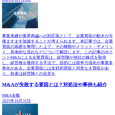
事業承継や業界再編への対応策として、企業買収の動きが今
後ますます加速することが考えられます。本記事では、企業
買収の基礎を整理した上で、その種類やメリット・デメリッ
ト、具体的な流れなどについて解説します。この記事のポイ
ントM&Aによる企業買収は、経営陣が他社の株式を取得
し、経営権を獲得する手法で、目的には競争力強化や事業多
角化がある。企業買収には友好的買収と同意なき買収があ
り、前者は経営陣との合意を
M&Aが失敗する要因とは？対処法や事例も紹介
M&A全般
2025年10月31日