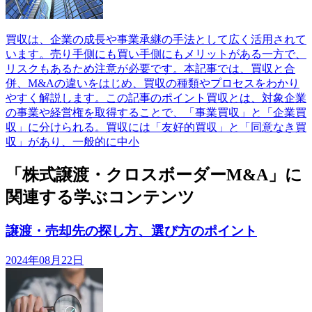
買収は、企業の成長や事業承継の手法として広く活用されて
います。売り手側にも買い手側にもメリットがある一方で、
リスクもあるため注意が必要です。本記事では、買収と合
併、M&Aの違いをはじめ、買収の種類やプロセスをわかり
やすく解説します。この記事のポイント買収とは、対象企業
の事業や経営権を取得することで、「事業買収」と「企業買
収」に分けられる。買収には「友好的買収」と「同意なき買
収」があり、一般的に中小
「株式譲渡・クロスボーダーM&A」に
関連する学ぶコンテンツ
譲渡・売却先の探し方、選び方のポイント
2024年08月22日