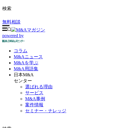
検索
無料相談
powered by
コラム
M&A
ニュース
M&Aを
学ぶ
M&A
用語集
日本M&A
センター
選ばれる理由
サービス
M&A事例
案件情報
セミナー・ナレッジ