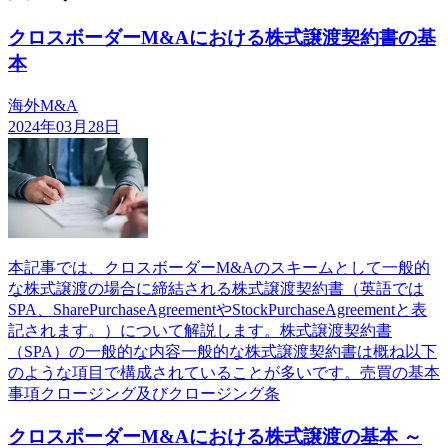
クロスボーダーM&Aにおける株式譲渡契約書の基
本
海外M&A
2024年03月28日
本記事では、クロスボーダーM&Aのスキームとして一般的
な株式譲渡の場合に締結される株式譲渡契約書（英語では
SPA、SharePurchaseAgreementやStockPurchaseAgreementと表
記されます。）について解説します。株式譲渡契約書
（SPA）の一般的な内容一般的な株式譲渡契約書は概ね以下
のような項目で構成されていることが多いです。売買の基本
事項クロージング及びクロージング条
クロスボーダーM&Aにおける株式譲渡の基本 ～