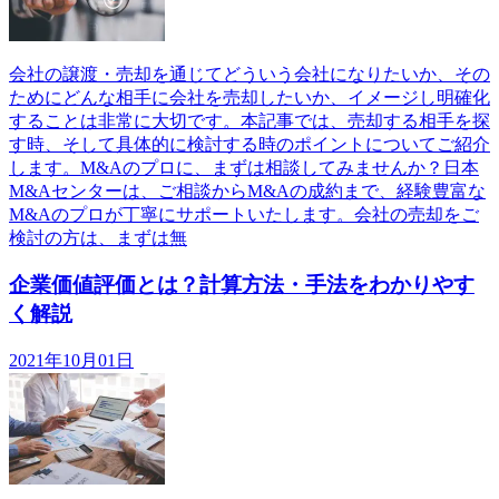
会社の譲渡・売却を通じてどういう会社になりたいか、その
ためにどんな相手に会社を売却したいか、イメージし明確化
することは非常に大切です。本記事では、売却する相手を探
す時、そして具体的に検討する時のポイントについてご紹介
します。M&Aのプロに、まずは相談してみませんか？日本
M&Aセンターは、ご相談からM&Aの成約まで、経験豊富な
M&Aのプロが丁寧にサポートいたします。会社の売却をご
検討の方は、まずは無
企業価値評価とは？計算方法・手法をわかりやす
く解説
2021年10月01日