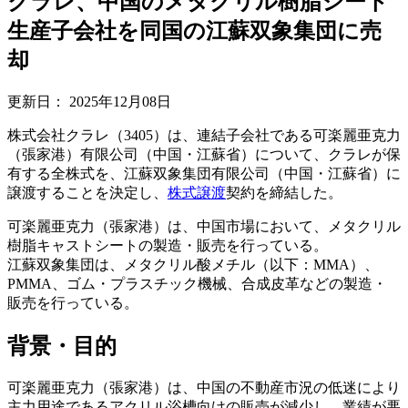
クラレ、中国のメタクリル樹脂シート
生産子会社を同国の江蘇双象集団に売
却
更新日：
2025年12月08日
株式会社クラレ（3405）は、連結子会社である可楽麗亜克力
（張家港）有限公司（中国・江蘇省）について、クラレが保
有する全株式を、江蘇双象集団有限公司（中国・江蘇省）に
譲渡することを決定し、
株式譲渡
契約を締結した。
可楽麗亜克力（張家港）は、中国市場において、メタクリル
樹脂キャストシートの製造・販売を行っている。
江蘇双象集団は、メタクリル酸メチル（以下：MMA）、
PMMA、ゴム・プラスチック機械、合成皮革などの製造・
販売を行っている。
背景・目的
可楽麗亜克力（張家港）は、中国の不動産市況の低迷により
主力用途であるアクリル浴槽向けの販売が減少し、業績が悪