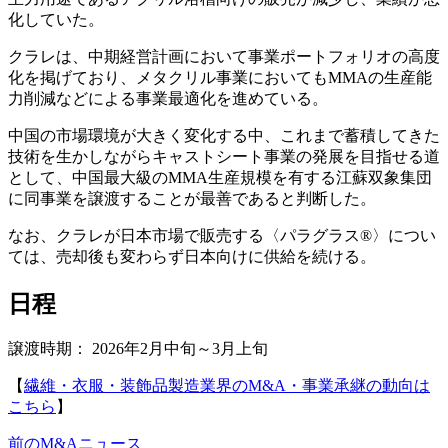
化していた。
クラレは、中期経営計画において事業ポートフォリオの高度
化を掲げており、メタクリル事業においてもMMAの生産能
力削減などによる事業最適化を進めている。
中国の市場環境が大きく変化する中、これまで蓄積してきた
技術を生かしながらキャストシート事業の発展を目指せる道
として、中国最大級のMMA生産規模を有する江蘇双象集団
に同事業を譲渡することが最善であると判断した。
なお、クラレが日本市場で販売する〈パラグラス®〉につい
ては、売却後も変わらず日本向けに供給を続ける。
日程
譲渡時期： 2026年2月中旬～3月上旬
【
繊維・衣服・装飾品製造業界のM&A・事業承継の動向は
こちら
】
前のM&Aニュース