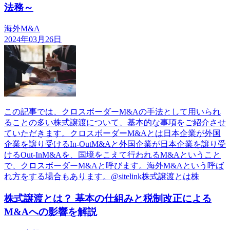
法務～
海外M&A
2024年03月26日
この記事では、クロスボーダーM&Aの手法として用いられ
ることの多い株式譲渡について、基本的な事項をご紹介させ
ていただきます。クロスボーダーM&Aとは日本企業が外国
企業を譲り受けるIn-OutM&Aと外国企業が日本企業を譲り受
けるOut-InM&Aを、国境をこえて行われるM&Aということ
で、クロスボーダーM&Aと呼びます。海外M&Aという呼ば
れ方をする場合もあります。@sitelink株式譲渡とは株
株式譲渡とは？ 基本の仕組みと税制改正による
M&Aへの影響を解説