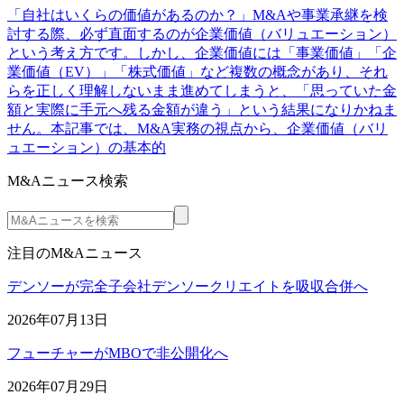
「自社はいくらの価値があるのか？」M&Aや事業承継を検
討する際、必ず直面するのが企業価値（バリュエーション）
という考え方です。しかし、企業価値には「事業価値」「企
業価値（EV）」「株式価値」など複数の概念があり、それ
らを正しく理解しないまま進めてしまうと、「思っていた金
額と実際に手元へ残る金額が違う」という結果になりかねま
せん。本記事では、M&A実務の視点から、企業価値（バリ
ュエーション）の基本的
M&Aニュース検索
注目のM&Aニュース
デンソーが完全子会社デンソークリエイトを吸収合併へ
2026年07月13日
フューチャーがMBOで非公開化へ
2026年07月29日