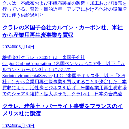
クスは、不織布および不織布製品の製造・加工および販売を
行っている。背景・目的近年、アジアにおける他社の設備増
設に伴う供給過剰と
クラレの米国子会社カルゴン・カーボン社、米社
から産業用再生炭事業を買収
2024年05月14日
株式会社クラレ（3405）は、米国子会社
CalgonCarbonCorporation（米国ペンシルベニア州、以下「カ
ルゴン・カーボン社」）において、
SprintenvironmentalService,LLC（米国テキサス州、以下「SeS
社」）から産業用再生炭事業を買収することを決定した。本
買収により、活性炭ビジネスを広げ、米国産業用再生炭市場
でのシェアを維持・拡大させる。クラレは、日本の合成繊
クラレ、珪藻土・パーライト事業をフランスのイ
メリス社に譲渡
2024年04月30日