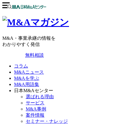
M&A・事業承継の情報を
わかりやすく発信
無料相談
コラム
M&Aニュース
M&Aを学ぶ
M&A用語集
日本M&Aセンター
選ばれる理由
サービス
M&A事例
案件情報
セミナー・ナレッジ