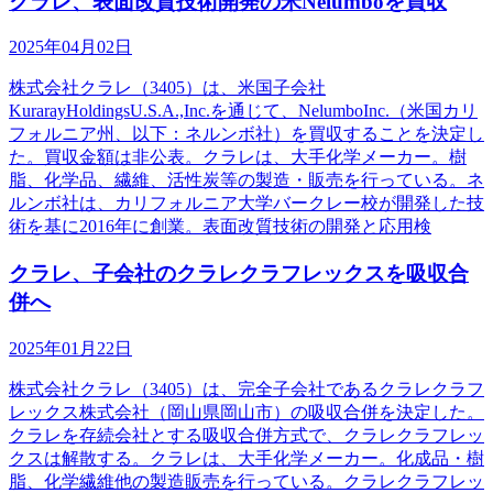
クラレ、表面改質技術開発の米Nelumboを買収
2025年04月02日
株式会社クラレ（3405）は、米国子会社
KurarayHoldingsU.S.A.,Inc.を通じて、NelumboInc.（米国カリ
フォルニア州、以下：ネルンボ社）を買収することを決定し
た。買収金額は非公表。クラレは、大手化学メーカー。樹
脂、化学品、繊維、活性炭等の製造・販売を行っている。ネ
ルンボ社は、カリフォルニア大学バークレー校が開発した技
術を基に2016年に創業。表面改質技術の開発と応用検
クラレ、子会社のクラレクラフレックスを吸収合
併へ
2025年01月22日
株式会社クラレ（3405）は、完全子会社であるクラレクラフ
レックス株式会社（岡山県岡山市）の吸収合併を決定した。
クラレを存続会社とする吸収合併方式で、クラレクラフレッ
クスは解散する。クラレは、大手化学メーカー。化成品・樹
脂、化学繊維他の製造販売を行っている。クラレクラフレッ