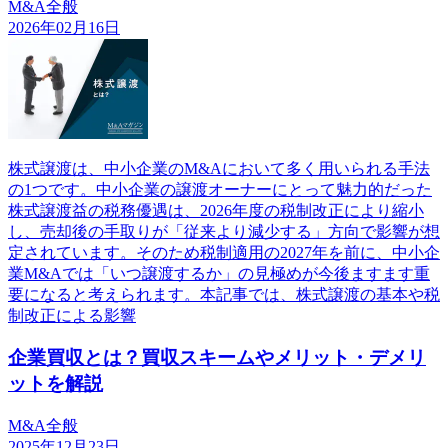
M&A全般
2026年02月16日
株式譲渡は、中小企業のM&Aにおいて多く用いられる手法
の1つです。中小企業の譲渡オーナーにとって魅力的だった
株式譲渡益の税務優遇は、2026年度の税制改正により縮小
し、売却後の手取りが「従来より減少する」方向で影響が想
定されています。そのため税制適用の2027年を前に、中小企
業M&Aでは「いつ譲渡するか」の見極めが今後ますます重
要になると考えられます。本記事では、株式譲渡の基本や税
制改正による影響
企業買収とは？買収スキームやメリット・デメリ
ットを解説
M&A全般
2025年12月23日