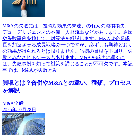
M&Aの失敗には、投資対効果の未達、のれんの減損損失、
デューデリジェンスの不備、人材流出などがあります。原因
や失敗事例を通して、対策法を解説します。M&Aは企業成
長を加速させる成長戦略の一つですが、必ずしも期待どおり
の効果が得られるとは限りません。当初の目標を下回り、失
敗とみなされるケースもあります。M&Aを成功に導くに
は、失敗事例を知って対策を講じることが不可欠です。本記
事では、M&Aが失敗とみ
買収とは？合併やM&Aとの違い、種類、プロセス
を解説
M&A全般
2025年10月28日