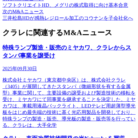
ソフトクリエイトHD、メグリの株式取得に向け基本合意
次のM&Aニュース
三井松島HDが感熱レジロール加工のコウナンを子会社化へ
クラレに関連するM&Aニュース
特殊ランプ製造・販売のミヤカワ、クラレからス
タンパ事業を譲受け
2025年09月30日
株式会社ミヤカワ（東京都中央区）は、株式会社クラレ
（3405）が展開してきたスタンパ（微細形状を有する金属
型）事業に関して、主要設備の譲受および製造技術の移転を
受け、ミヤカワにて同事業を継承することを決定した。ミヤ
カワは、車載用液晶バックライト、LEDテレビ用超薄型導光
板をはじめ最先端の技術に基く光応用製品を開発しており、
特殊ランプの製造・販売、導光板の製造・販売等を行ってい
る。クラレは、大手化学