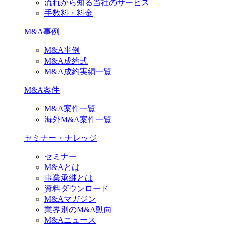
流れから知る当社のサービス
手数料・料金
M&A事例
M&A事例
M&A成約式
M&A成約実績一覧
M&A案件
M&A案件一覧
海外M&A案件一覧
セミナー・ナレッジ
セミナー
M&Aとは
事業承継とは
資料ダウンロード
M&Aマガジン
業界別のM&A動向
M&Aニュース