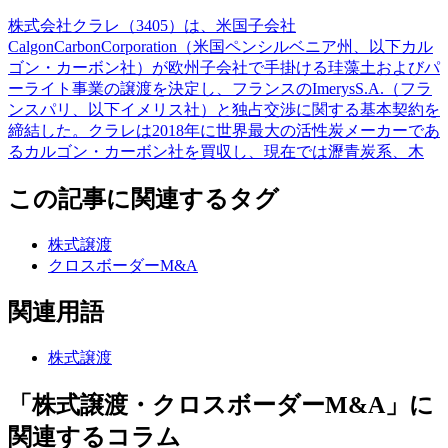
株式会社クラレ（3405）は、米国子会社
CalgonCarbonCorporation（米国ペンシルベニア州、以下カル
ゴン・カーボン社）が欧州子会社で手掛ける珪藻土およびパ
ーライト事業の譲渡を決定し、フランスのImerysS.A.（フラ
ンスパリ、以下イメリス社）と独占交渉に関する基本契約を
締結した。クラレは2018年に世界最大の活性炭メーカーであ
るカルゴン・カーボン社を買収し、現在では瀝青炭系、木
この記事に関連するタグ
株式譲渡
クロスボーダーM&A
関連用語
株式譲渡
「株式譲渡・クロスボーダーM&A」に
関連するコラム