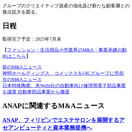
グループのクリエイティブ資産の強化及び新たな顧客層との
接点拡大を図る。
日程
取得完了予定：2025年7月末
【
ファッション・生活用品小売業界のM&A・事業承継の動
向はこちら
】
前のM&Aニュース
神明ホールディングス、コメックスをOICグループに売却
次のM&Aニュース
日本特殊陶業、米Wells社の自動車向け修理用電子部品事業
を譲渡 自動車部品事業から撤退
ANAPに関連するM&Aニュース
ANAP、フィリピンでエステサロンを展開するア
セアンビューティと資本業務提携へ