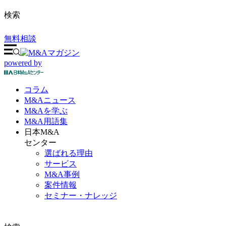
検索
無料相談
powered by
コラム
M&A
ニュース
M&Aを
学ぶ
M&A
用語集
日本M&A
センター
選ばれる理由
サービス
M&A事例
案件情報
セミナー・ナレッジ