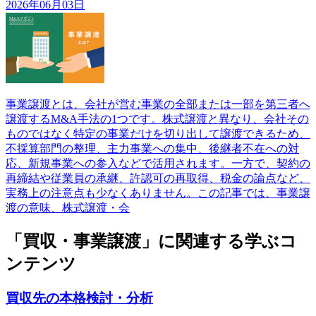
2026年06月03日
事業譲渡とは、会社が営む事業の全部または一部を第三者へ
譲渡するM&A手法の1つです。株式譲渡と異なり、会社その
ものではなく特定の事業だけを切り出して譲渡できるため、
不採算部門の整理、主力事業への集中、後継者不在への対
応、新規事業への参入などで活用されます。一方で、契約の
再締結や従業員の承継、許認可の再取得、税金の論点など、
実務上の注意点も少なくありません。この記事では、事業譲
渡の意味、株式譲渡・会
「買収・事業譲渡」に関連する学ぶコ
ンテンツ
買収先の本格検討・分析