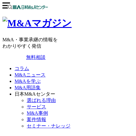
M&A・事業承継の情報を
わかりやすく発信
無料相談
コラム
M&Aニュース
M&Aを学ぶ
M&A用語集
日本M&Aセンター
選ばれる理由
サービス
M&A事例
案件情報
セミナー・ナレッジ