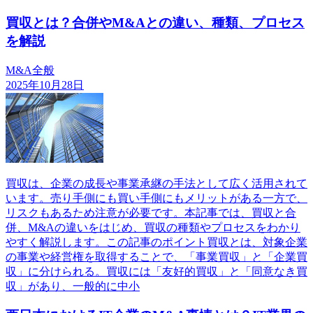
買収とは？合併やM&Aとの違い、種類、プロセス
を解説
M&A全般
2025年10月28日
買収は、企業の成長や事業承継の手法として広く活用されて
います。売り手側にも買い手側にもメリットがある一方で、
リスクもあるため注意が必要です。本記事では、買収と合
併、M&Aの違いをはじめ、買収の種類やプロセスをわかり
やすく解説します。この記事のポイント買収とは、対象企業
の事業や経営権を取得することで、「事業買収」と「企業買
収」に分けられる。買収には「友好的買収」と「同意なき買
収」があり、一般的に中小