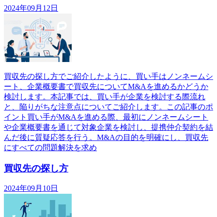
2024年09月12日
買収先の探し方でご紹介したように、買い手はノンネームシ
ート、企業概要書で買収先についてM&Aを進めるかどうか
検討します。本記事では、買い手が企業を検討する際流れ
と、陥りがちな注意点についてご紹介します。この記事のポ
イント買い手がM&Aを進める際、最初にノンネームシート
や企業概要書を通じて対象企業を検討し、提携仲介契約を結
んだ後に質疑応答を行う。M&Aの目的を明確にし、買収先
にすべての問題解決を求め
買収先の探し方
2024年09月10日