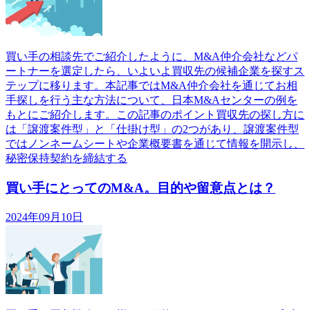
買い手の相談先でご紹介したように、M&A仲介会社などパ
ートナーを選定したら、いよいよ買収先の候補企業を探すス
テップに移ります。本記事ではM&A仲介会社を通じてお相
手探しを行う主な方法について、日本M&Aセンターの例を
もとにご紹介します。この記事のポイント買収先の探し方に
は「譲渡案件型」と「仕掛け型」の2つがあり、譲渡案件型
ではノンネームシートや企業概要書を通じて情報を開示し、
秘密保持契約を締結する
買い手にとってのM&A。目的や留意点とは？
2024年09月10日