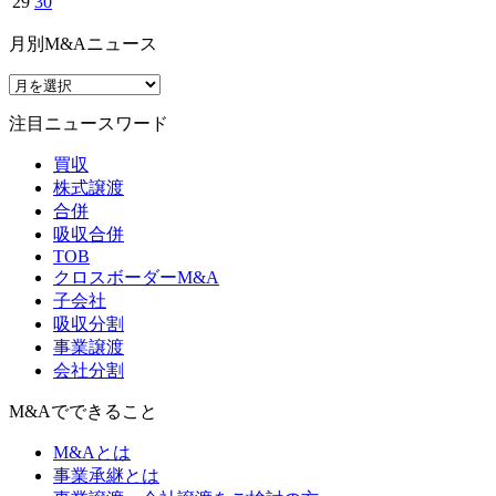
29
30
月別M&Aニュース
注目ニュースワード
買収
株式譲渡
合併
吸収合併
TOB
クロスボーダーM&A
子会社
吸収分割
事業譲渡
会社分割
M&Aでできること
M&Aとは
事業承継とは