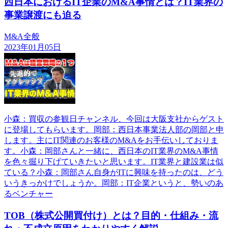
西日本におけるIT企業のM&A事情とは？IT業界の
事業譲渡にも迫る
M&A全般
2023年01月05日
小森：買収の参観日チャンネル、今回は大阪支社からゲスト
に登場してもらいます。岡部：西日本事業法人部の岡部と申
します。主にIT関連のお客様のM&Aをお手伝いしておりま
す。小森：岡部さんと一緒に、西日本のIT業界のM&A事情
を色々掘り下げていきたいと思います。IT業界と建設業は似
ている？小森：岡部さん自身がITに興味を持ったのは、どう
いうきっかけでしょうか。岡部：IT企業というと、勢いのあ
るベンチャー
TOB（株式公開買付け）とは？目的・仕組み・流