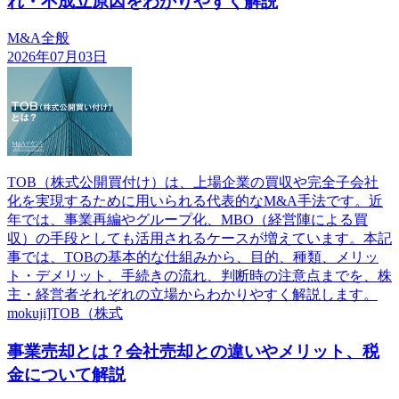
れ・不成立原因をわかりやすく解説
M&A全般
2026年07月03日
TOB（株式公開買付け）は、上場企業の買収や完全子会社
化を実現するために用いられる代表的なM&A手法です。近
年では、事業再編やグループ化、MBO（経営陣による買
収）の手段としても活用されるケースが増えています。本記
事では、TOBの基本的な仕組みから、目的、種類、メリッ
ト・デメリット、手続きの流れ、判断時の注意点までを、株
主・経営者それぞれの立場からわかりやすく解説します。
mokuji]TOB（株式
事業売却とは？会社売却との違いやメリット、税
金について解説