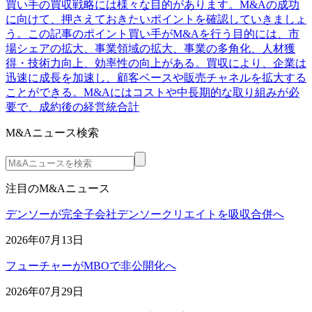
買い手の買収戦略には様々な目的があります。M&Aの成功
に向けて、押さえておきたいポイントを確認していきましょ
う。この記事のポイント買い手がM&Aを行う目的には、市
場シェアの拡大、事業領域の拡大、事業の多角化、人材獲
得・技術力向上、効率性の向上がある。買収により、企業は
迅速に成長を加速し、顧客ベースや販売チャネルを拡大する
ことができる。M&Aにはコストや中長期的な取り組みが必
要で、成約後の経営統合計
M&Aニュース検索
注目のM&Aニュース
デンソーが完全子会社デンソークリエイトを吸収合併へ
2026年07月13日
フューチャーがMBOで非公開化へ
2026年07月29日