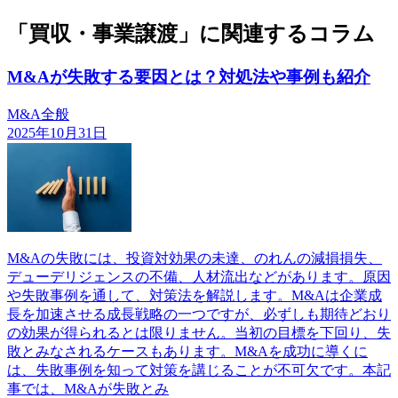
「買収・事業譲渡」に関連するコラム
M&Aが失敗する要因とは？対処法や事例も紹介
M&A全般
2025年10月31日
M&Aの失敗には、投資対効果の未達、のれんの減損損失、
デューデリジェンスの不備、人材流出などがあります。原因
や失敗事例を通して、対策法を解説します。M&Aは企業成
長を加速させる成長戦略の一つですが、必ずしも期待どおり
の効果が得られるとは限りません。当初の目標を下回り、失
敗とみなされるケースもあります。M&Aを成功に導くに
は、失敗事例を知って対策を講じることが不可欠です。本記
事では、M&Aが失敗とみ