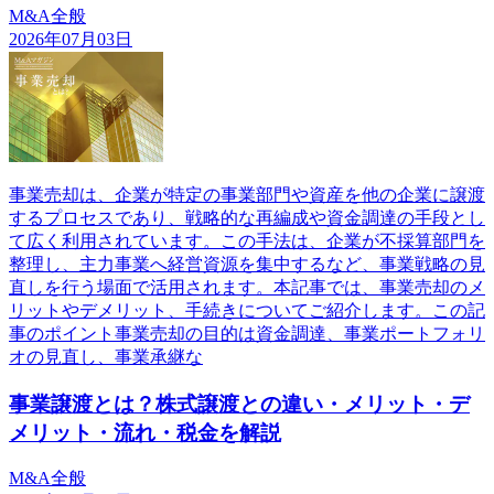
M&A全般
2026年07月03日
事業売却は、企業が特定の事業部門や資産を他の企業に譲渡
するプロセスであり、戦略的な再編成や資金調達の手段とし
て広く利用されています。この手法は、企業が不採算部門を
整理し、主力事業へ経営資源を集中するなど、事業戦略の見
直しを行う場面で活用されます。本記事では、事業売却のメ
リットやデメリット、手続きについてご紹介します。この記
事のポイント事業売却の目的は資金調達、事業ポートフォリ
オの見直し、事業承継な
事業譲渡とは？株式譲渡との違い・メリット・デ
メリット・流れ・税金を解説
M&A全般