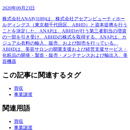
2020年09月23日
株式会社ANAP(3189)は、株式会社アセアンビューティホー
ルディングス（東京都千代田区、ABHD）と資本提携を行う
ことを決定した。ANAPは、ABHDが行う第三者割当の増資
の一部を引き受け、ABHDの株式を取得する。ANAPは、カ
ジュアル衣料の輸入、販売、および卸売を行っている。
ABHDは、美容サロンの開業支援および経営支援サービス・
化粧品の開発・製造・販売・メンテナンスおよび輸出入、美
容機器
この記事に関連するタグ
買収
事業譲渡
関連用語
買収
事業譲渡