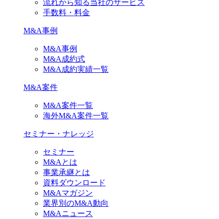
流れから知る当社のサービス
手数料・料金
M&A事例
M&A事例
M&A成約式
M&A成約実績一覧
M&A案件
M&A案件一覧
海外M&A案件一覧
セミナー・ナレッジ
セミナー
M&Aとは
事業承継とは
資料ダウンロード
M&Aマガジン
業界別のM&A動向
M&Aニュース