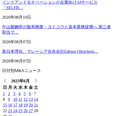
リンクアンドモチベーションが企業向けAIサービス
「SELFB…
2026年08月10日
中山製鋼所が阪和興業・ヨドコウと資本業務提携へ 第三者
割当で…
2026年08月07日
新日本理化、マレーシア合弁会社Edenor Oleochem…
2026年08月07日
日付別M&Aニュース
2025年6月
日
月
火
水
木
金
土
1
2
3
4
5
6
7
8
9
10
11
12
13
14
15
16
17
18
19
20
21
22
23
24
25
26
27
28