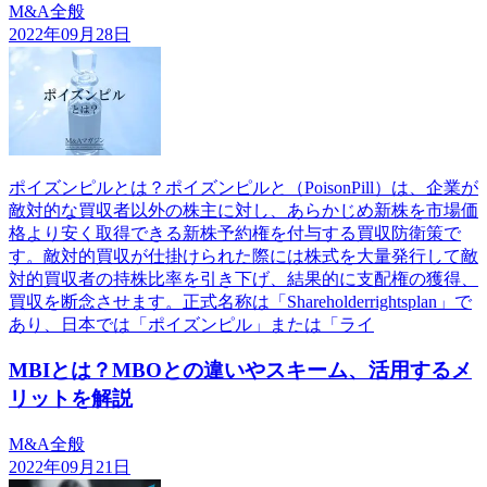
M&A全般
2022年09月28日
ポイズンピルとは？ポイズンピルと（PoisonPill）は、企業が
敵対的な買収者以外の株主に対し、あらかじめ新株を市場価
格より安く取得できる新株予約権を付与する買収防衛策で
す。敵対的買収が仕掛けられた際には株式を大量発行して敵
対的買収者の持株比率を引き下げ、結果的に支配権の獲得、
買収を断念させます。正式名称は「Shareholderrightsplan」で
あり、日本では「ポイズンピル」または「ライ
MBIとは？MBOとの違いやスキーム、活用するメ
リットを解説
M&A全般
2022年09月21日