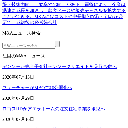
得・技術力向上、効率性の向上がある。買収により、企業は
迅速に成長を加速し、顧客ベースや販売チャネルを拡大する
ことができる。M&Aにはコストや中長期的な取り組みが必
要で、成約後の経営統合計
M&Aニュース検索
注目のM&Aニュース
デンソーが完全子会社デンソークリエイトを吸収合併へ
2026年07月13日
フューチャーがMBOで非公開化へ
2026年07月29日
ロゴスHDがアエラホームの注文住宅事業を承継へ
2026年07月16日