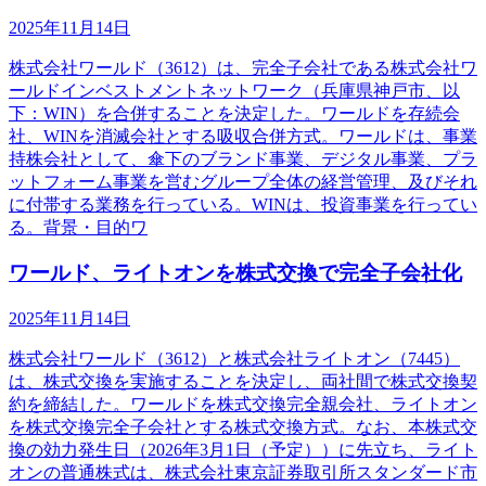
2025年11月14日
株式会社ワールド（3612）は、完全子会社である株式会社ワ
ールドインベストメントネットワーク（兵庫県神戸市、以
下：WIN）を合併することを決定した。ワールドを存続会
社、WINを消滅会社とする吸収合併方式。ワールドは、事業
持株会社として、傘下のブランド事業、デジタル事業、プラ
ットフォーム事業を営むグループ全体の経営管理、及びそれ
に付帯する業務を行っている。WINは、投資事業を行ってい
る。背景・目的ワ
ワールド、ライトオンを株式交換で完全子会社化
2025年11月14日
株式会社ワールド（3612）と株式会社ライトオン（7445）
は、株式交換を実施することを決定し、両社間で株式交換契
約を締結した。ワールドを株式交換完全親会社、ライトオン
を株式交換完全子会社とする株式交換方式。なお、本株式交
換の効力発生日（2026年3月1日（予定））に先立ち、ライト
オンの普通株式は、株式会社東京証券取引所スタンダード市