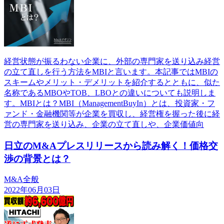
経営状態が振るわない企業に、外部の専門家を送り込み経営
の立て直しを行う方法をMBIと言います。本記事ではMBIの
スキームやメリット・デメリットを紹介するとともに、似た
名称であるMBOやTOB、LBOとの違いについても説明しま
す。MBIとは？MBI（ManagementBuyIn）とは、投資家・フ
ァンド・金融機関等が企業を買収し、経営権を握った後に経
営の専門家を送り込み、企業の立て直しや、企業価値向
日立のM&Aプレスリリースから読み解く！価格交
渉の背景とは？
M&A全般
2022年06月03日