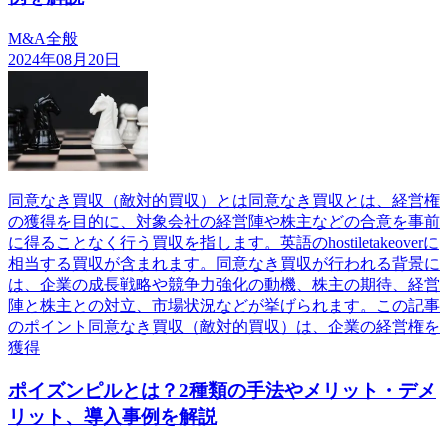
M&A全般
2024年08月20日
同意なき買収（敵対的買収）とは同意なき買収とは、経営権
の獲得を目的に、対象会社の経営陣や株主などの合意を事前
に得ることなく行う買収を指します。英語のhostiletakeoverに
相当する買収が含まれます。同意なき買収が行われる背景に
は、企業の成長戦略や競争力強化の動機、株主の期待、経営
陣と株主との対立、市場状況などが挙げられます。この記事
のポイント同意なき買収（敵対的買収）は、企業の経営権を
獲得
ポイズンピルとは？2種類の手法やメリット・デメ
リット、導入事例を解説