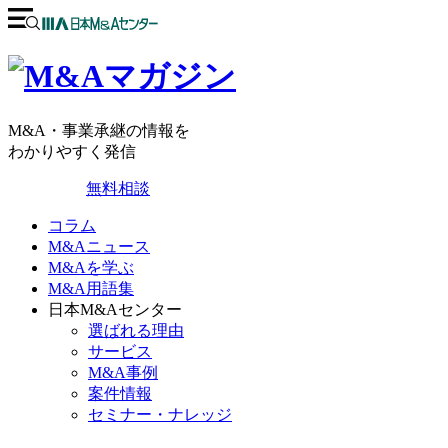
M&A・事業承継の情報を
わかりやすく発信
無料相談
コラム
M&Aニュース
M&Aを学ぶ
M&A用語集
日本M&Aセンター
選ばれる理由
サービス
M&A事例
案件情報
セミナー・ナレッジ