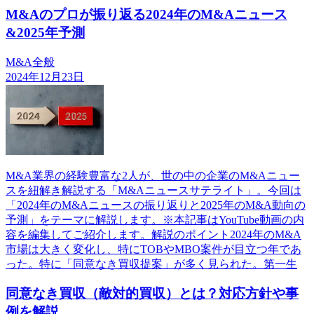
M&Aのプロが振り返る2024年のM&Aニュース
&2025年予測
M&A全般
2024年12月23日
M&A業界の経験豊富な2人が、世の中の企業のM&Aニュー
スを紐解き解説する「M&Aニュースサテライト」。今回は
「2024年のM&Aニュースの振り返りと2025年のM&A動向の
予測」をテーマに解説します。※本記事はYouTube動画の内
容を編集してご紹介します。解説のポイント2024年のM&A
市場は大きく変化し、特にTOBやMBO案件が目立つ年であ
った。特に「同意なき買収提案」が多く見られた。第一生
同意なき買収（敵対的買収）とは？対応方針や事
例を解説