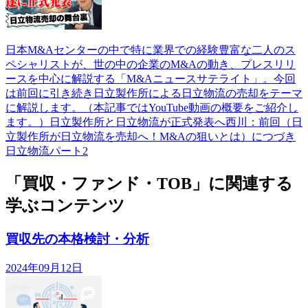
日本M&Aセンターの中で特に業界での経験豊富な二人のス
ペシャリストが、世の中の企業のM&Aの動き、プレスリリ
ースを中心に解説する「M&Aニュースサテライト」。今回
は前回に引き続き日立製作所による日立物流の売却をテーマ
に解説します。（本記事ではYouTube動画の概要をご紹介し
ます。）日立製作所と日立物流が正式発表へ西川：前回（日
立製作所が日立物流を売却へ！M&Aの狙いとは）につづき
日立物流パート2
「買収・ファンド・TOB」に関連する
学ぶコンテンツ
買収先の本格検討・分析
2024年09月12日