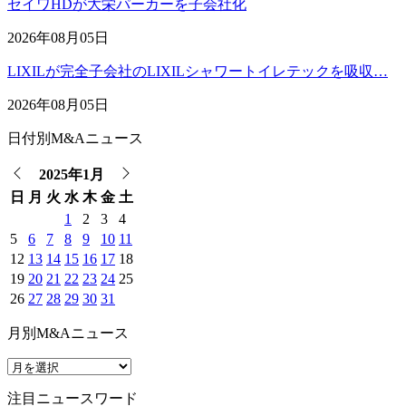
セイワHDが大栄パーカーを子会社化
2026年08月05日
LIXILが完全子会社のLIXILシャワートイレテックを吸収…
2026年08月05日
日付別M&Aニュース
2025年1月
日
月
火
水
木
金
土
1
2
3
4
5
6
7
8
9
10
11
12
13
14
15
16
17
18
19
20
21
22
23
24
25
26
27
28
29
30
31
月別M&Aニュース
注目ニュースワード