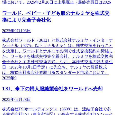
場において、2026年2月26日に上場廃止（最終売買日は2026
ワールド、ベビー・子ども服のナルミヤを株式交
換により完全子会社化
2025年07月03日
株式会社ワールド（3612）と株式会社ナルミヤ・インターナ
ショナル（9275、以下：ナルミヤ）は、株式交換を行うこと
を決定し、ワールドとナルミヤの間で株式交換契約を締結し
た。ワールドを株式交換完全親会社、ナルミヤを株式交換完
全子会社とする株式交換方式。なお、本株式交換の効力発生
日（2025年10月1日予定）に先立ち、ナルミヤの普通株式
は、株式会社東京証券取引所スタンダード市場において、
2025年9
TSI、傘下の婦人服縫製会社をワールドへ売却
2025年02月28日
株式会社TSIホールディングス（3608）は、連結子会社であ
る株式会社TSI（東京都港区）が保有する株式会社TSIソーイ