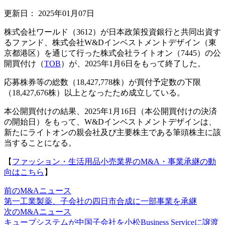
更新日：
2025年01月07日
株式会社ワールド（3612）が日本政策投資銀行と共同出資す
るファンド、株式会社W&Dインベストメントデザイン（東
京都港区）を通じて行った株式会社ライトオン（7445）の公
開買付け（
TOB
）が、2025年1月6日をもって終了した。
応募株券等の総数（18,427,778株）が買付予定数の下限
（18,427,676株）以上となったため成立している。
本公開買付けの結果、2025年1月16日（本公開買付けの決済
の開始日）をもって、W&Dインベストメントデザインは、
新たにライトオンの親会社及び主要株主である筆頭株主に該
当することになる。
【
ファッション・生活用品小売業界のM&A・事業承継の動
向はこちら
】
前のM&Aニュース
第一工業製薬、子会社の四日市合成に一部事業を承継
次のM&Aニュース
キューブシステムが中国子会社を小松Business Serviceに譲渡