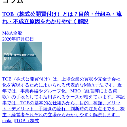
コラム
TOB（株式公開買付け）とは？目的・仕組み・流
れ・不成立原因をわかりやすく解説
M&A全般
2026年07月03日
TOB（株式公開買付け）は、上場企業の買収や完全子会社
化を実現するために用いられる代表的なM&A手法です。近
年では、事業再編やグループ化、MBO（経営陣による買
収）の手段としても活用されるケースが増えています。本記
事では、TOBの基本的な仕組みから、目的、種類、メリッ
ト・デメリット、手続きの流れ、判断時の注意点までを、株
主・経営者それぞれの立場からわかりやすく解説します。
mokuji]TOB（株式