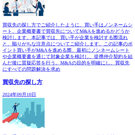
買収先の探し方でご紹介したように、買い手はノンネームシ
ート、企業概要書で買収先についてM&Aを進めるかどうか
検討します。本記事では、買い手が企業を検討する際流れ
と、陥りがちな注意点についてご紹介します。この記事のポ
イント買い手がM&Aを進める際、最初にノンネームシート
や企業概要書を通じて対象企業を検討し、提携仲介契約を結
んだ後に質疑応答を行う。M&Aの目的を明確にし、買収先
にすべての問題解決を求め
買収先の探し方
2024年09月10日