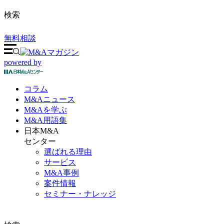
検索
無料相談
powered by
コラム
M&A
ニュース
M&Aを
学ぶ
M&A
用語集
日本M&A
センター
選ばれる理由
サービス
M&A事例
案件情報
セミナー・ナレッジ