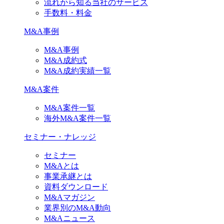
流れから知る当社のサービス
手数料・料金
M&A事例
M&A事例
M&A成約式
M&A成約実績一覧
M&A案件
M&A案件一覧
海外M&A案件一覧
セミナー・ナレッジ
セミナー
M&Aとは
事業承継とは
資料ダウンロード
M&Aマガジン
業界別のM&A動向
M&Aニュース