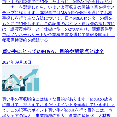
買い手の相談先でご紹介したように、M&A仲介会社などパ
ートナーを選定したら、いよいよ買収先の候補企業を探すス
テップに移ります。本記事ではM&A仲介会社を通じてお相
手探しを行う主な方法について、日本M&Aセンターの例を
もとにご紹介します。この記事のポイント買収先の探し方に
は「譲渡案件型」と「仕掛け型」の2つがあり、譲渡案件型
ではノンネームシートや企業概要書を通じて情報を開示し、
秘密保持契約を締結する
買い手にとってのM&A。目的や留意点とは？
2024年09月10日
買い手の買収戦略には様々な目的があります。M&Aの成功
に向けて、押さえておきたいポイントを確認していきましょ
う。この記事のポイント買い手がM&Aを行う目的には、市
場シェアの拡大、事業領域の拡大、事業の多角化、人材獲