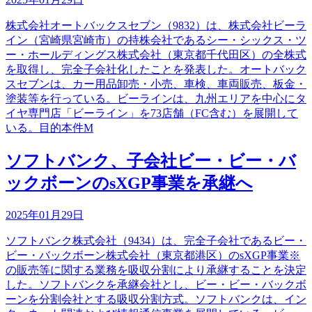
株式会社オートバックスセブン（9832）は、株式会社ビーラ
イン（宮崎県宮崎市）の持株会社であるシー・シックス・ツ
ー・ホールディングス株式会社（東京都千代田区）の全株式
を取得し、完全子会社化したことを発表した。オートバック
スセブンは、カー用品卸売・小売、車検、車両販売、板金・
塗装等を行っている。ビーラインは、九州エリアを中心にタ
イヤ専門店「ビーライン」を73店舗（FC含む）を展開して
いる。目的本件M
ソフトバンク、子会社ビー・ビー・バ
ックボーンのsXGP事業を承継へ
2025年01月29日
ソフトバンク株式会社（9434）は、完全子会社であるビー・
ビー・バックボーン株式会社（東京都港区）のsXGP事業※
の販売等に関する業務を吸収分割により承継することを決定
した。ソフトバンクを承継会社とし、ビー・ビー・バックボ
ーンを分割会社とする吸収分割方式。ソフトバンクは、イン