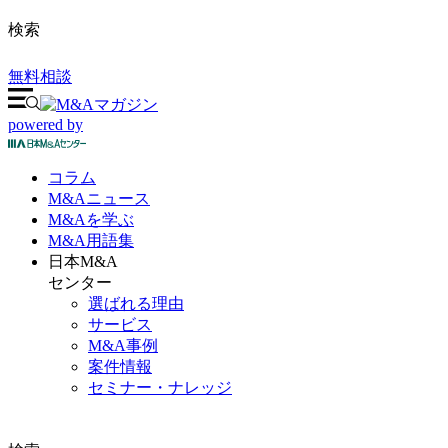
検索
無料相談
powered by
コラム
M&A
ニュース
M&Aを
学ぶ
M&A
用語集
日本M&A
センター
選ばれる理由
サービス
M&A事例
案件情報
セミナー・ナレッジ