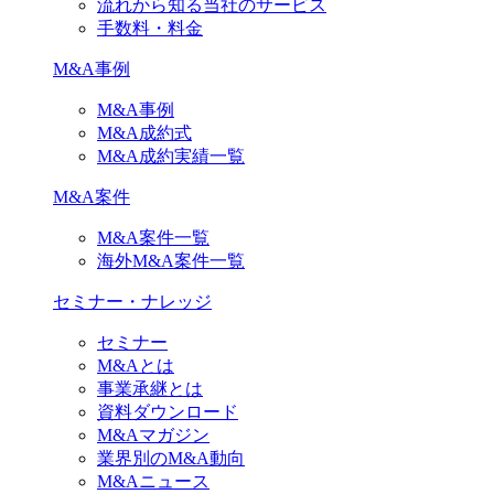
流れから知る当社のサービス
手数料・料金
M&A事例
M&A事例
M&A成約式
M&A成約実績一覧
M&A案件
M&A案件一覧
海外M&A案件一覧
セミナー・ナレッジ
セミナー
M&Aとは
事業承継とは
資料ダウンロード
M&Aマガジン
業界別のM&A動向
M&Aニュース