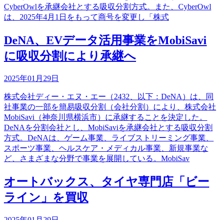
CyberOwlを承継会社とする吸収分割方式。また、CyberOwl
は、2025年4月1日をもって商号を変更し「株式
DeNA、EVデータ活用事業をMobiSavi
に吸収分割により承継へ
2025年01月29日
株式会社ディー・エヌ・エー（2432、以下：DeNA）は、同
社事業の一部を簡易吸収分割（会社分割）により、株式会社
MobiSavi（神奈川県横浜市）に承継することを決定した。
DeNAを分割会社とし、MobiSaviを承継会社とする吸収分割
方式。DeNAは、ゲーム事業、ライブストリーミング事業、
スポーツ事業、ヘルスケア・メディカル事業、新規事業な
ど、さまざまな分野で事業を展開している。MobiSav
オートバックス、タイヤ専門店「ビー
ライン」を買収
2025年01月29日