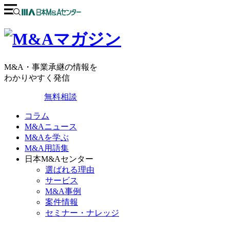
M&A・事業承継の情報を
わかりやすく発信
無料相談
コラム
M&Aニュース
M&Aを学ぶ
M&A用語集
日本M&Aセンター
選ばれる理由
サービス
M&A事例
案件情報
セミナー・ナレッジ