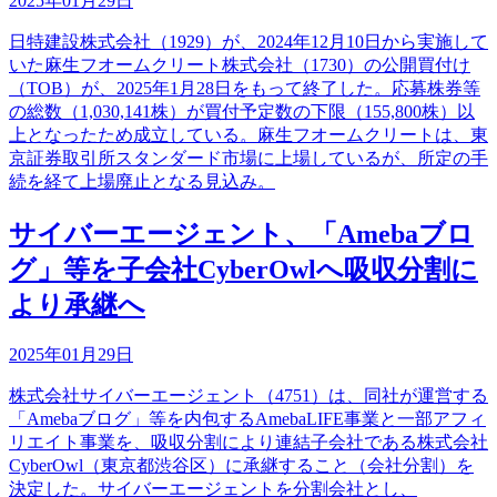
2025年01月29日
日特建設株式会社（1929）が、2024年12月10日から実施して
いた麻生フオームクリート株式会社（1730）の公開買付け
（TOB）が、2025年1月28日をもって終了した。応募株券等
の総数（1,030,141株）が買付予定数の下限（155,800株）以
上となったため成立している。麻生フオームクリートは、東
京証券取引所スタンダード市場に上場しているが、所定の手
続を経て上場廃止となる見込み。
サイバーエージェント、「Amebaブロ
グ」等を子会社CyberOwlへ吸収分割に
より承継へ
2025年01月29日
株式会社サイバーエージェント（4751）は、同社が運営する
「Amebaブログ」等を内包するAmebaLIFE事業と一部アフィ
リエイト事業を、吸収分割により連結子会社である株式会社
CyberOwl（東京都渋谷区）に承継すること（会社分割）を
決定した。サイバーエージェントを分割会社とし、