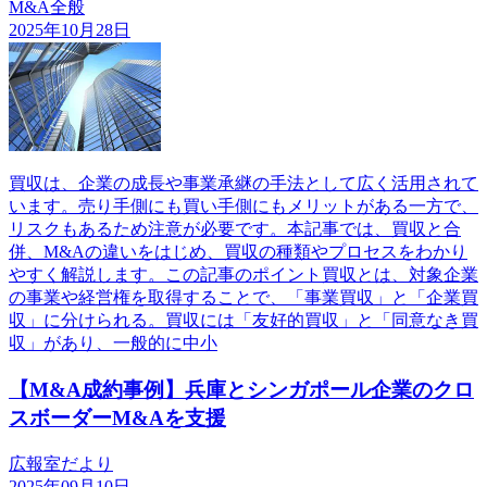
M&A全般
2025年10月28日
買収は、企業の成長や事業承継の手法として広く活用されて
います。売り手側にも買い手側にもメリットがある一方で、
リスクもあるため注意が必要です。本記事では、買収と合
併、M&Aの違いをはじめ、買収の種類やプロセスをわかり
やすく解説します。この記事のポイント買収とは、対象企業
の事業や経営権を取得することで、「事業買収」と「企業買
収」に分けられる。買収には「友好的買収」と「同意なき買
収」があり、一般的に中小
【M&A成約事例】兵庫とシンガポール企業のクロ
スボーダーM&Aを支援
広報室だより
2025年09月10日