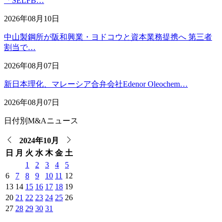
「SELFB…
2026年08月10日
中山製鋼所が阪和興業・ヨドコウと資本業務提携へ 第三者
割当で…
2026年08月07日
新日本理化、マレーシア合弁会社Edenor Oleochem…
2026年08月07日
日付別M&Aニュース
2024年10月
日
月
火
水
木
金
土
1
2
3
4
5
6
7
8
9
10
11
12
13
14
15
16
17
18
19
20
21
22
23
24
25
26
27
28
29
30
31