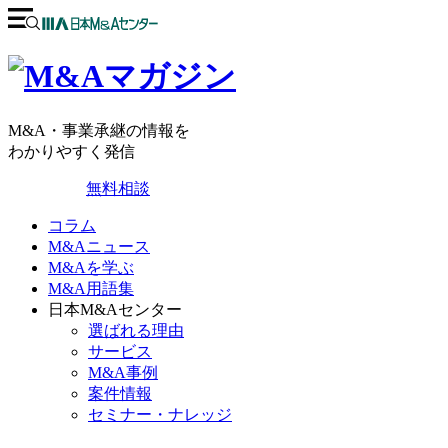
M&A・事業承継の情報を
わかりやすく発信
無料相談
コラム
M&Aニュース
M&Aを学ぶ
M&A用語集
日本M&Aセンター
選ばれる理由
サービス
M&A事例
案件情報
セミナー・ナレッジ