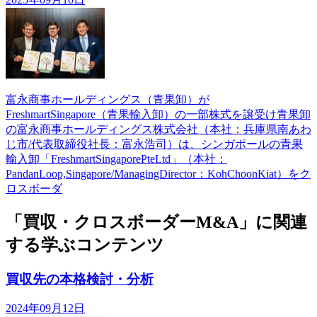
富永商事ホールディングス（青果卸）が
FreshmartSingapore（青果輸入卸）の一部株式を譲受け青果卸
の富永商事ホールディングス株式会社（本社：兵庫県南あわ
じ市/代表取締役社長：富永浩司）は、シンガポールの青果
輸入卸「FreshmartSingaporePteLtd」（本社：
PandanLoop,Singapore/ManagingDirector：KohChoonKiat）をク
ロスボーダ
「買収・クロスボーダーM&A」に関連
する学ぶコンテンツ
買収先の本格検討・分析
2024年09月12日