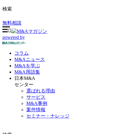
検索
無料相談
powered by
コラム
M&A
ニュース
M&Aを
学ぶ
M&A
用語集
日本M&A
センター
選ばれる理由
サービス
M&A事例
案件情報
セミナー・ナレッジ