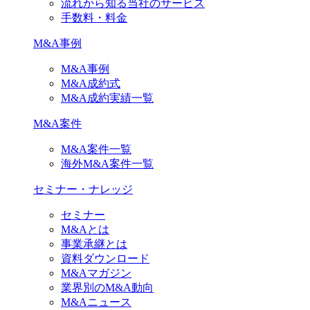
流れから知る当社のサービス
手数料・料金
M&A事例
M&A事例
M&A成約式
M&A成約実績一覧
M&A案件
M&A案件一覧
海外M&A案件一覧
セミナー・ナレッジ
セミナー
M&Aとは
事業承継とは
資料ダウンロード
M&Aマガジン
業界別のM&A動向
M&Aニュース