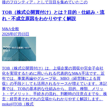
後のフロンティア」として注目を集めていたこの
TOB（株式公開買付け）とは？目的・仕組み・流
れ・不成立原因をわかりやすく解説
M&A全般
2026年07月03日
TOB（株式公開買付け）は、上場企業の買収や完全子会社
化を実現するために用いられる代表的なM&A手法です。近
年では、事業再編やグループ化、MBO（経営陣による買
収）の手段としても活用されるケースが増えています。本記
事では、TOBの基本的な仕組みから、目的、種類、メリッ
ト・デメリット、手続きの流れ、判断時の注意点までを、株
主・経営者それぞれの立場からわかりやすく解説します。
mokuji]TOB（株式