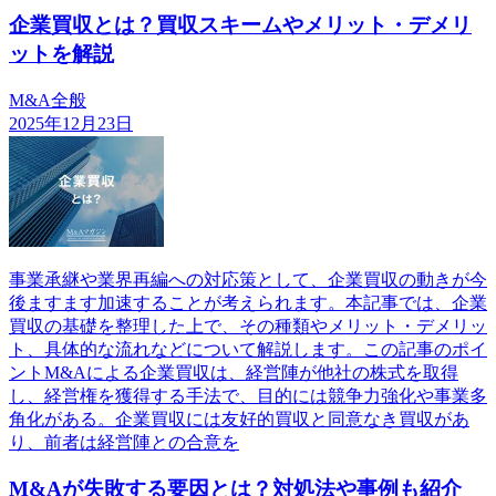
企業買収とは？買収スキームやメリット・デメリ
ットを解説
M&A全般
2025年12月23日
事業承継や業界再編への対応策として、企業買収の動きが今
後ますます加速することが考えられます。本記事では、企業
買収の基礎を整理した上で、その種類やメリット・デメリッ
ト、具体的な流れなどについて解説します。この記事のポイ
ントM&Aによる企業買収は、経営陣が他社の株式を取得
し、経営権を獲得する手法で、目的には競争力強化や事業多
角化がある。企業買収には友好的買収と同意なき買収があ
り、前者は経営陣との合意を
M&Aが失敗する要因とは？対処法や事例も紹介