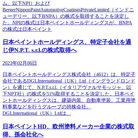
ム、以下NPI）および
BergerNipponPaintAutomotiveCoatingsPrivateLimited（インドニ
ューデリー、以下BNPA）の株式を取得することを決定し
た。NPIの株式は日本ペイントホールディングスが、BNPA
の株式は日本ペイント
日本ペイントホールディングス、特定子会社を通
じ伊N.P.T. s.r.l.の株式取得へ
2023年02月06日
日本ペイントホールディングス株式会社（4612）は、特定子
会社であるDGLInternational（UK）Ltd（イングランドロンド
ン）を通じて、N.P.T.s.r.l.（イタリアヴァルサモッジャ、以
下NPT社）の株式を51%取得することを決定した。日本ペイ
ントホールディングスは、建築内装、自動車塗装、工業用塗
料事業などを行うグループの持株会社。
DGLInternational（UK）Ltdは、
日本ペイントHD、欧州塗料メーカー企業の株式取
得、孫会社化へ