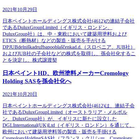
2021年10月29日
日本ペイントホールディングス株式会社(4612)の連結子会社
であるDuluxGroupLimited（イギリス・ロンドン、
DuluxGroup社）は、中・東欧において建築用塗料および
ETICS（断熱材）などの製造・販売を手がける
DPJUBdelniškadružbapooblaščenkad.d.（スロベニア、JUB社）
およびJUB社の子会社などの株式を取得し、孫会社化するこ
とを決定し、株式譲渡契
日本ペイントHD、欧州塗料メーカーCromology
Holding SASを孫会社化へ
2021年10月20日
日本ペイントホールディングス株式会社(4612)は、連結子会
社であるDuluxGroupLimited（オーストラリア・メルボル
ン、DuluxGroup社）が、イギリスに新たに設立した
DGLInternational(UK)Ltd（イギリス・ロンドン）を通じて、
欧州において建築用塗料等の製造・販売を手掛ける
CromologyHoldingSAS社（フランス・クリシー、Cromology