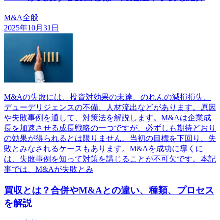
M&A全般
2025年10月31日
M&Aの失敗には、投資対効果の未達、のれんの減損損失、
デューデリジェンスの不備、人材流出などがあります。原因
や失敗事例を通して、対策法を解説します。M&Aは企業成
長を加速させる成長戦略の一つですが、必ずしも期待どおり
の効果が得られるとは限りません。当初の目標を下回り、失
敗とみなされるケースもあります。M&Aを成功に導くに
は、失敗事例を知って対策を講じることが不可欠です。本記
事では、M&Aが失敗とみ
買収とは？合併やM&Aとの違い、種類、プロセス
を解説