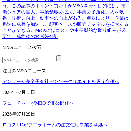
う。この記事のポイント買い手がM&Aを行う目的には、市
場シェアの拡大、事業領域の拡大、事業の多角化、人材獲
得・技術力向上、効率性の向上がある。買収により、企業は
迅速に成長を加速し、顧客ベースや販売チャネルを拡大する
ことができる。M&Aにはコストや中長期的な取り組みが必
要で、成約後の経営統合計
M&Aニュース検索
注目のM&Aニュース
デンソーが完全子会社デンソークリエイトを吸収合併へ
2026年07月13日
フューチャーがMBOで非公開化へ
2026年07月29日
ロゴスHDがアエラホームの注文住宅事業を承継へ