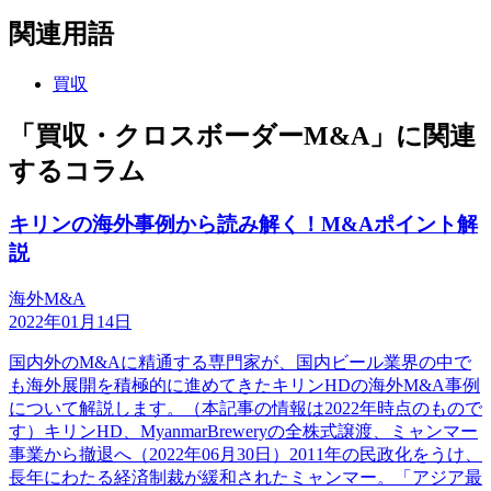
関連用語
買収
「買収・クロスボーダーM&A」に関連
するコラム
キリンの海外事例から読み解く！M&Aポイント解
説
海外M&A
2022年01月14日
国内外のM&Aに精通する専門家が、国内ビール業界の中で
も海外展開を積極的に進めてきたキリンHDの海外M&A事例
について解説します。（本記事の情報は2022年時点のもので
す）キリンHD、MyanmarBreweryの全株式譲渡、ミャンマー
事業から撤退へ（2022年06月30日）2011年の民政化をうけ、
長年にわたる経済制裁が緩和されたミャンマー。「アジア最