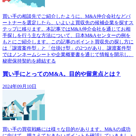
買い手の相談先でご紹介したように、M&A仲介会社などパ
ートナーを選定したら、いよいよ買収先の候補企業を探すス
テップに移ります。本記事ではM&A仲介会社を通じてお相
手探しを行う主な方法について、日本M&Aセンターの例を
もとにご紹介します。この記事のポイント買収先の探し方に
は「譲渡案件型」と「仕掛け型」の2つがあり、譲渡案件型
ではノンネームシートや企業概要書を通じて情報を開示し、
秘密保持契約を締結する
買い手にとってのM&A。目的や留意点とは？
2024年09月10日
買い手の買収戦略には様々な目的があります。M&Aの成功
に向けて、押さえておきたいポイントを確認していきましょ