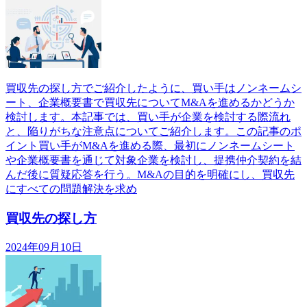
買収先の探し方でご紹介したように、買い手はノンネームシ
ート、企業概要書で買収先についてM&Aを進めるかどうか
検討します。本記事では、買い手が企業を検討する際流れ
と、陥りがちな注意点についてご紹介します。この記事のポ
イント買い手がM&Aを進める際、最初にノンネームシート
や企業概要書を通じて対象企業を検討し、提携仲介契約を結
んだ後に質疑応答を行う。M&Aの目的を明確にし、買収先
にすべての問題解決を求め
買収先の探し方
2024年09月10日