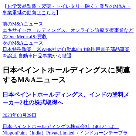
【
化学製品製造（製薬・トイレタリー除く）業界のM&A・
事業承継の動向はこちら
】
前のM&Aニュース
エキサイトホールディングス、オンライン診療支援事業など
のOne Medicalを買収
次のM&Aニュース
日本特殊陶業、米Wells社の自動車向け修理用電子部品事業
を譲渡 自動車部品事業から撤退
日本ペイントホールディングスに関連
するM&Aニュース
日本ペイントホールディングス、インドの塗料メ
ーカー2社の株式取得へ
2023年08月29日
日本ペイントホールディングス株式会社（4612）は、
NipponPaint（India）PrivateLimited（インドカーンチープラ