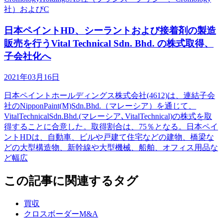
社）およびC
日本ペイントHD、シーラントおよび接着剤の製造
販売を行うVital Technical Sdn. Bhd. の株式取得、
子会社化へ
2021年03月16日
日本ペイントホールディングス株式会社(4612)は、連結子会
社のNipponPaint(M)Sdn.Bhd.（マレーシア）を通じて、
VitalTechnicalSdn.Bhd.(マレーシア､VitalTechnical)の株式を取
得することに合意した。取得割合は、75％となる。日本ペイ
ントHDは、自動車、ビルや戸建て住宅などの建物、橋梁な
どの大型構造物、新幹線や大型機械、船舶、オフィス用品な
ど幅広
この記事に関連するタグ
買収
クロスボーダーM&A